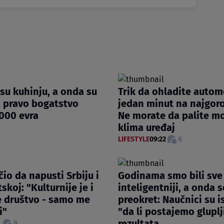
 su kuhinju, a onda su
Trik da ohladite autom
a pravo bogatstvo
jedan minut na najgoroj
000 evra
Ne morate da palite mot
klima uređaj
LIFESTYLE
09:22
6
čio da napusti Srbiju i
Godinama smo bili sve
tskoj: "Kulturnije je i
inteligentniji, a onda 
e društvo - samo me
preokret: Naučnici su is
i"
"da li postajemo gluplj
rezultata
.
9