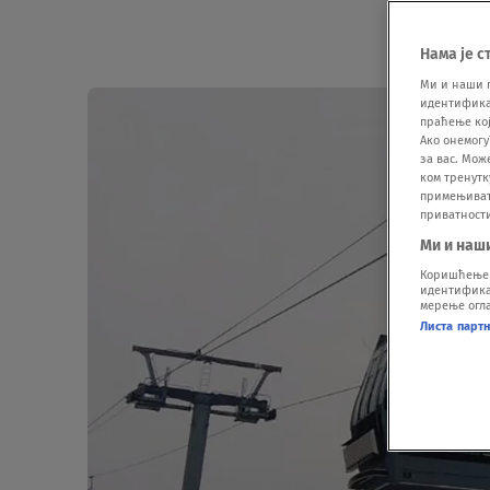
Нама је с
Ми и наши 
идентификат
праћење кој
Ако онемогу
за вас. Мож
ком тренутк
примењивати
приватност
Ми и наш
Коришћење п
идентификац
мерење огла
Листа парт