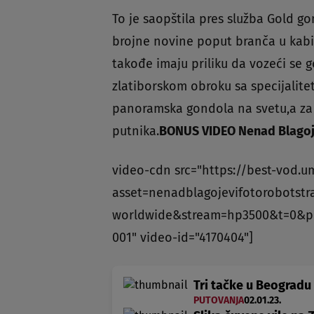
To je saopštila pres služba Gold g
brojne novine poput branča u kabin
takođe imaju priliku da vozeći se 
zlatiborskom obroku sa specijalitet
panoramska gondola na svetu,a za 
putnika.
BONUS VIDEO Nenad Blagojev
video-cdn src="https://best-vod.u
asset=nenadblagojevifotorobotstra
worldwide&stream=hp3500&t=0&p
001" video-id="4170404"]
Tri tačke u Beogradu 
PUTOVANJA
02.01.23.