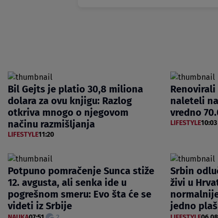
Bil Gejts je platio 30,8 miliona
Renovirali
dolara za ovu knjigu: Razlog
naleteli n
otkriva mnogo o njegovom
vredno 70.
načinu razmišljanja
LIFESTYLE
10:03
LIFESTYLE
11:20
Potpuno pomračenje Sunca stiže
Srbin odlu
12. avgusta, ali senka ide u
živi u Hrva
pogrešnom smeru: Evo šta će se
normalnij
videti iz Srbije
jedno plaš
NAUKA
07:51
2
LIFESTYLE
06.08