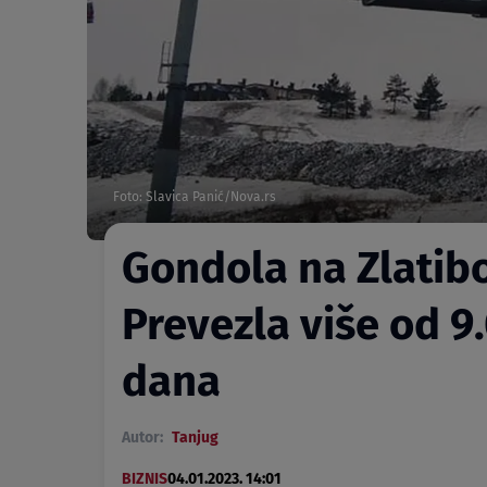
Foto: Slavica Panić/Nova.rs
Gondola na Zlatibo
Prevezla više od 9.
dana
Autor:
Tanjug
BIZNIS
04.01.2023. 14:01