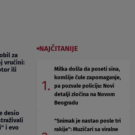
NAJČITANIJE
obil za
 vrućini:
Milka došla da poseti sina,
or ili
komšije čule zapomaganje,
1.
pa pozvale policiju: Novi
detalji zločina na Novom
Beogradu
se desio
traživali
"Snimak je nastao posle tri
i" i evo
rakije": Muzičari sa viralne