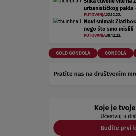
Slika čuvene vile na 
urbanističkog pakla -
PUTOVANJA
22.12.22.
Novi snimak Zlatibora
nego što smo mislili
PUTOVANJA
30.12.22.
GOLD GONDOLA
GONDOLA
Pratite nas na društvenim m
Koje je tvoje
Učestvuj u dis
Budite prvi 