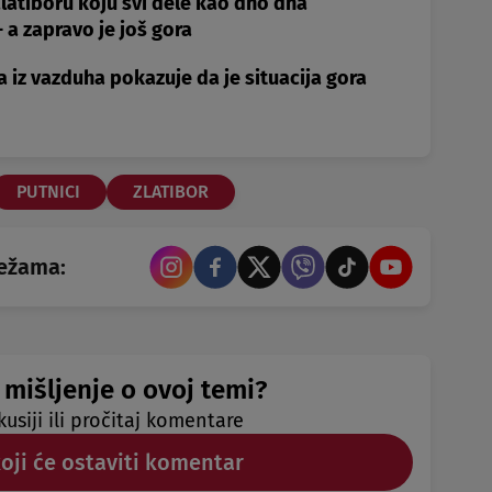
Zlatiboru koju svi dele kao dno dna
 a zapravo je još gora
 iz vazduha pokazuje da je situacija gora
PUTNICI
ZLATIBOR
režama:
 mišljenje o ovoj temi?
kusiji ili pročitaj komentare
koji će ostaviti komentar