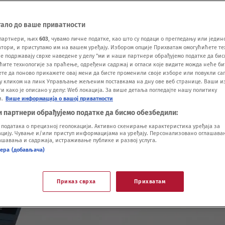
тало до ваше приватности
партнери, њих
603
, чувамо личне податке, као што су подаци о прегледању или једин
ори, и приступамо им на вашем уређају. Избором опције Прихватам омогућићете те
е подржавају сврхе наведене у делу "ми и наши партнери обрађујемо податке да бис
ћите технологије за праћење, одређени садржај и огласи које видите можда неће б
ете да поново прикажете овај мени да бисте променили своје изборе или повукли саг
у кликом на линк Управљање жељеним поставкама на дну ове веб странице. Ваши и
 како је описано у делу: Wеб локација. За више детаља погледајте нашу политику
и.
Више информација о вашој приватности
и партнери обрађујемо податке да бисмо обезбедили:
одатака о прецизној геолокацији. Активно скенирање карактеристика уређаја за
ију. Чување и/или приступ информацијама на уређају. Персонализовано оглашавањ
шавања и садржаја, истраживање публике и развој услуга.
нера (добављача)
Приказ сврха
Прихватам