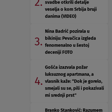
2.
svadbe otkrili detalje
veselja o kom Srbija bruji
danima (VIDEO)
Nina Badrić pozirala u
3.
bikiniju: Pevačica izgleda
fenomenalno u šestoj
deceniji FOTO
Gošća izazvala požar
luksuznog apartmana, a
4.
vlasnik kaže: “Dok je gorelo,
smejali su se, pili i pokazivali
mi srednji prst"
Branko Stanković: Razumem