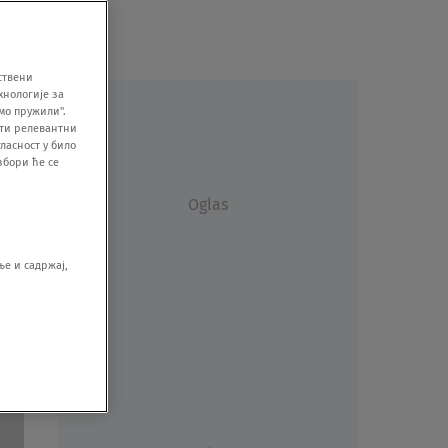
ствени
хнологије за
мо пружили".
ити релевантни
ласност у било
збори ће се
Oglas
е и садржај,