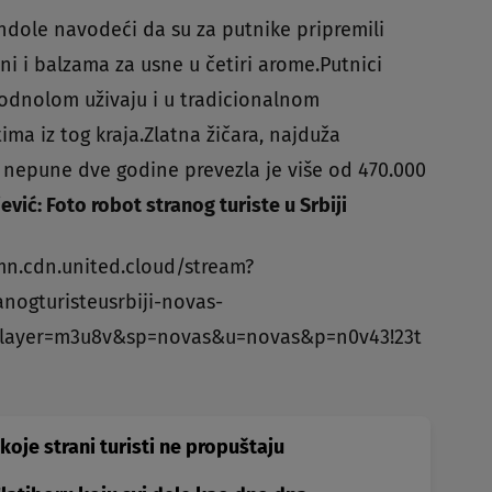
ondole navodeći da su za putnike pripremili
i i balzama za usne u četiri arome.Putnici
godnolom uživaju i u tradicionalnom
ima iz tog kraja.Zlatna žičara, najduža
nepune dve godine prevezla je više od 470.000
ić: Foto robot stranog turiste u Srbiji
mn.cdn.united.cloud/stream?
nogturisteusrbiji-novas-
layer=m3u8v&sp=novas&u=novas&p=n0v43!23t
koje strani turisti ne propuštaju