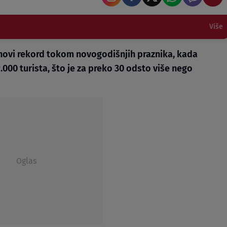
Više
 novi rekord tokom novogodišnjih praznika, kada
.000 turista, što je za preko 30 odsto više nego
Oglas