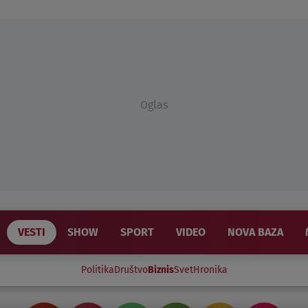
Oglas
VESTI
SHOW
SPORT
VIDEO
NOVA BAZA
Politika
Društvo
Biznis
Svet
Hronika