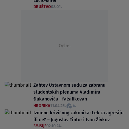
Lučić-Miler
DRUŠTVO
08.01.
Oglas
Zahtev Ustavnom sudu za zabranu
studentskih plenuma Vladimira
Đukanovića - falsifikovan
HRONIKA
11.04.25.
14
Izmene krivičnog zakonika: Lek za agresiju
ili ne? – Jugoslav Tintor i Ivan Živkov
EMISIJE
02.10.24.