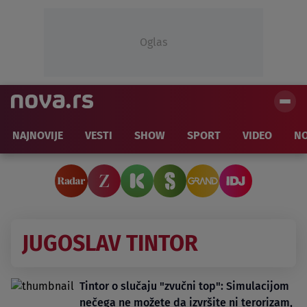
Oglas
NAJNOVIJE
VESTI
SHOW
SPORT
VIDEO
NO
JUGOSLAV TINTOR
Tintor o slučaju "zvučni top": Simulacijom
nečega ne možete da izvršite ni terorizam,