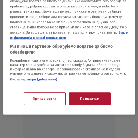
"Utisak nedelje": Zašto VJT i Treće
обрађујемо податке да бисмо пружили". Ако онемогућите технологије за
праћење, одређени садржај и огласи које видите можда неће бити
odeljenje UKP ćute deset dana o smrti
релевантни за вас. Можете да поново прикажете овај мени да бисте
studentkinje i otvaraju prostor za napade
променили своје изборе или повукли сагласност у било ком тренутку
кликом на линк Управљање жељеним поставкама на дну ове веб
na univerzitet i studentski pokret
странице. Ваши избори ће се примењивати како је описано у делу: Wеб
DRUŠTVO
05.04.
локација. За више детаља погледајте нашу политику приватности.
Више
"Ko je osoba, šta je tu radila i za koga?":
информација о вашој приватности
Advokat Tintor o nepoznatom muškarcu na
Ми и наши партнери обрађујемо податке да бисмо
pretresu u Rektoratu, tvrdi da tužilaštvo
обезбедили:
mora da pokrene istragu
Коришћење података о прецизној геолокацији. Активно скенирање
карактеристика уређаја за идентификацију. Чување и/или приступ
HRONIKA
04.04.
5
информацијама на уређају. Персонализовано оглашавање и садржај,
Ko je čovek koji je bio na pretresu u
мерење оглашавања и садржаја, истраживање публике и развој услуга.
Листа партнера (добављача)
Rektoratu i fotografisao stvari? Advokat
Tintor sumnja da je pripadnik BIA,
tužiteljka tražila da se udalji, on nije hteo
Приказ сврха
Прихватам
da se predstavi
HRONIKA
02.04.
16