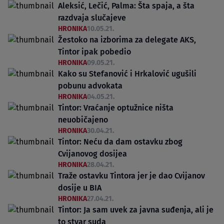
Aleksić, Lečić, Palma: Šta spaja, a šta
razdvaja slučajeve
HRONIKA
10.05.21.
Žestoko na izborima za delegate AKS,
Tintor ipak pobedio
HRONIKA
09.05.21.
Kako su Stefanović i Hrkalović ugušili
pobunu advokata
HRONIKA
04.05.21.
Tintor: Vraćanje optužnice ništa
neuobičajeno
HRONIKA
30.04.21.
Tintor: Neću da dam ostavku zbog
Cvijanovog dosijea
HRONIKA
28.04.21.
Traže ostavku Tintora jer je dao Cvijanov
dosije u BIA
HRONIKA
27.04.21.
Tintor: Ja sam uvek za javna suđenja, ali je
to stvar suda