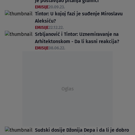
je postavljao pitanja glumici
EMISIJE
20.09.23.
Tintor: U kojoj fazi je suđenje Miroslavu
Aleksiću?
EMISIJE
22.12.22.
Srbljanović i Tintor: Uznemiravanje na
Arhitektonskom - Da li kasni reakcija?
EMISIJE
08.06.22.
Oglas
Sudski dosije Džonija Depa i da li je dobro