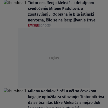
Tintor o suđenju Aleksiću i detaljnom
svedočenju Milene Radulović o
zlostavljanju: Odbrana je bila istinski
nervozna, išlo se na iscrpljivanje žrtve
EMISIJE
20.10.23.
Oglas
Milena Radulović oči u oči sa čovekom
koga je optužila za silovanje: Tintor otkriva
da se branilac Mike Aleksića smejao dok