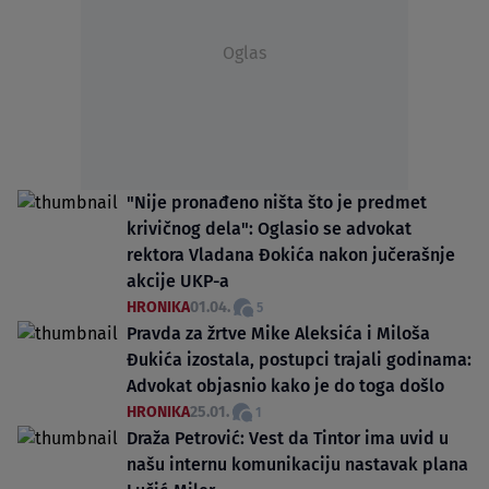
Oglas
"Nije pronađeno ništa što je predmet
krivičnog dela": Oglasio se advokat
rektora Vladana Đokića nakon jučerašnje
akcije UKP-a
HRONIKA
01.04.
5
Pravda za žrtve Mike Aleksića i Miloša
Đukića izostala, postupci trajali godinama:
Advokat objasnio kako je do toga došlo
HRONIKA
25.01.
1
Draža Petrović: Vest da Tintor ima uvid u
našu internu komunikaciju nastavak plana