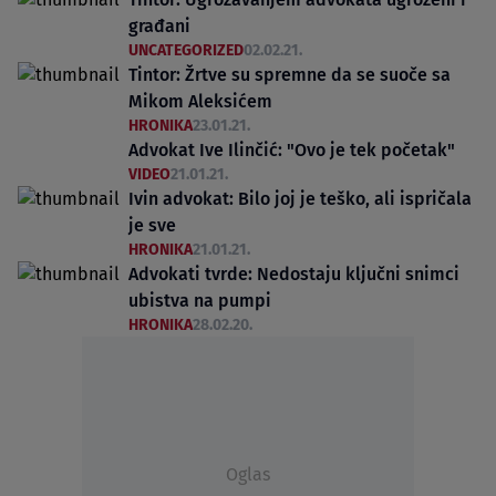
građani
UNCATEGORIZED
02.02.21.
Tintor: Žrtve su spremne da se suoče sa
Mikom Aleksićem
HRONIKA
23.01.21.
Advokat Ive Ilinčić: "Ovo je tek početak"
VIDEO
21.01.21.
Ivin advokat: Bilo joj je teško, ali ispričala
je sve
HRONIKA
21.01.21.
Advokati tvrde: Nedostaju ključni snimci
ubistva na pumpi
HRONIKA
28.02.20.
Oglas