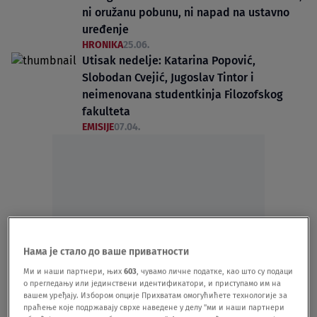
ni oružanu pobunu, ni napad na ustavno
uređenje
HRONIKA
25.06.
Utisak nedelje: Katarina Popović,
Slobodan Cvejić, Jugoslav Tintor i
neimenovana studentkinja Filozofskog
fakulteta
EMISIJE
07.04.
Oglas
Нама је стало до ваше приватности
Ми и наши партнери, њих
603
, чувамо личне податке, као што су подаци
о прегледању или јединствени идентификатори, и приступамо им на
вашем уређају. Избором опције Прихватам омогућићете технологије за
праћење које подржавају сврхе наведене у делу "ми и наши партнери