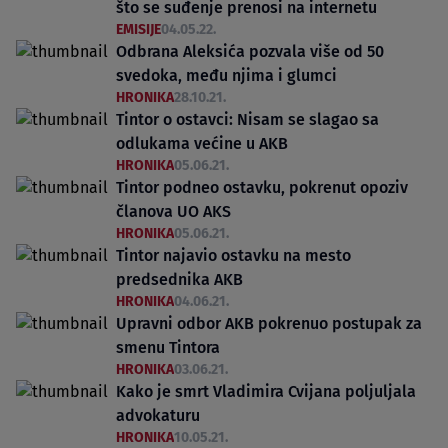
što se suđenje prenosi na internetu
EMISIJE
04.05.22.
Odbrana Aleksića pozvala više od 50
svedoka, među njima i glumci
HRONIKA
28.10.21.
Tintor o ostavci: Nisam se slagao sa
odlukama većine u AKB
HRONIKA
05.06.21.
Tintor podneo ostavku, pokrenut opoziv
članova UO AKS
HRONIKA
05.06.21.
Tintor najavio ostavku na mesto
predsednika AKB
HRONIKA
04.06.21.
Upravni odbor AKB pokrenuo postupak za
smenu Tintora
HRONIKA
03.06.21.
Kako je smrt Vladimira Cvijana poljuljala
advokaturu
HRONIKA
10.05.21.