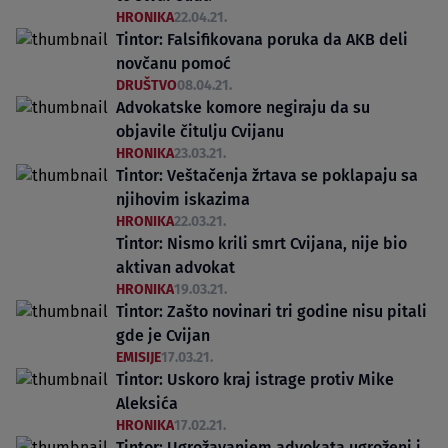
HRONIKA
22.04.21.
Tintor: Falsifikovana poruka da AKB deli
novčanu pomoć
DRUŠTVO
08.04.21.
Advokatske komore negiraju da su
objavile čitulju Cvijanu
HRONIKA
23.03.21.
Tintor: Veštačenja žrtava se poklapaju sa
njihovim iskazima
HRONIKA
22.03.21.
Tintor: Nismo krili smrt Cvijana, nije bio
aktivan advokat
HRONIKA
19.03.21.
Tintor: Zašto novinari tri godine nisu pitali
gde je Cvijan
EMISIJE
17.03.21.
Tintor: Uskoro kraj istrage protiv Mike
Aleksića
HRONIKA
17.02.21.
Tintor: Ugrožavanjem advokata ugroženi i