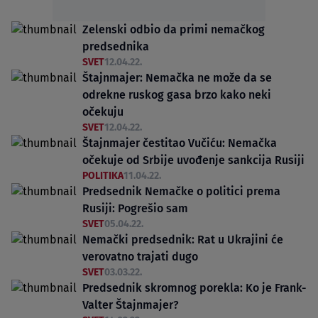
Zelenski odbio da primi nemačkog
predsednika
SVET
12.04.22.
Štajnmajer: Nemačka ne može da se
odrekne ruskog gasa brzo kako neki
očekuju
SVET
12.04.22.
Štajnmajer čestitao Vučiću: Nemačka
očekuje od Srbije uvođenje sankcija Rusiji
POLITIKA
11.04.22.
Predsednik Nemačke o politici prema
Rusiji: Pogrešio sam
SVET
05.04.22.
Nemački predsednik: Rat u Ukrajini će
verovatno trajati dugo
SVET
03.03.22.
Predsednik skromnog porekla: Ko je Frank-
Valter Štajnmajer?