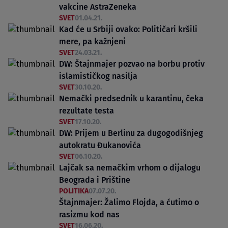
vakcine AstraZeneka
SVET
01.04.21.
Kad će u Srbiji ovako: Političari kršili
mere, pa kažnjeni
SVET
24.03.21.
DW: Štajnmajer pozvao na borbu protiv
islamističkog nasilja
SVET
30.10.20.
Nemački predsednik u karantinu, čeka
rezultate testa
SVET
17.10.20.
DW: Prijem u Berlinu za dugogodišnjeg
autokratu Đukanovića
SVET
06.10.20.
Lajčak sa nemačkim vrhom o dijalogu
Beograda i Prištine
POLITIKA
07.07.20.
Štajnmajer: Žalimo Flojda, a ćutimo o
rasizmu kod nas
SVET
16.06.20.