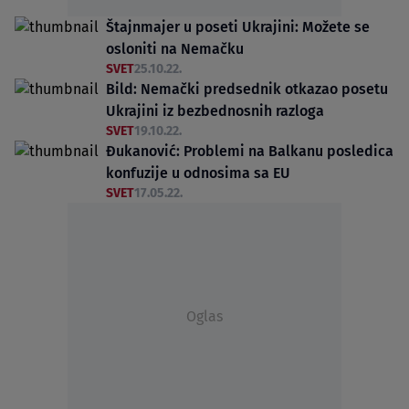
Štajnmajer u poseti Ukrajini: Možete se
osloniti na Nemačku
SVET
25.10.22.
Bild: Nemački predsednik otkazao posetu
Ukrajini iz bezbednosnih razloga
SVET
19.10.22.
Đukanović: Problemi na Balkanu posledica
konfuzije u odnosima sa EU
SVET
17.05.22.
Oglas