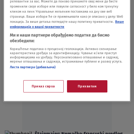
релевантни за вас. Можете да поново прикажете овај мени да бисте
SVET
01.08.24.
променили своје изборе или повукли сагласност у било ком тренутку
Štajnmajer: S. Makedonija pred odlukom -
кликом на линк Управљање жељеним поставкама на дну ове веб
странице. Ваши избори ће се примењивати како је описано у делу: Wеб
da li će uvođenjem Bugara u Ustav ići ka
локација. За више детаља погледајте нашу политику приватности.
Више
EU
информација о вашој приватности
SVET
29.11.22.
Ми и наши партнери обрађујемо податке да бисмо
Nemački predsednik poslao ozbiljno
обезбедили:
upozorenje Srbiji
Коришћење података о прецизној геолокацији. Активно скенирање
POLITIKA
29.11.22.
карактеристика уређаја за идентификацију. Чување и/или приступ
информацијама на уређају. Персонализовано оглашавање и садржај,
мерење оглашавања и садржаја, истраживање публике и развој услуга.
Листа партнера (добављача)
Приказ сврха
Прихватам
Oglas
Štajnmajer: Nemačko-francuski predlog