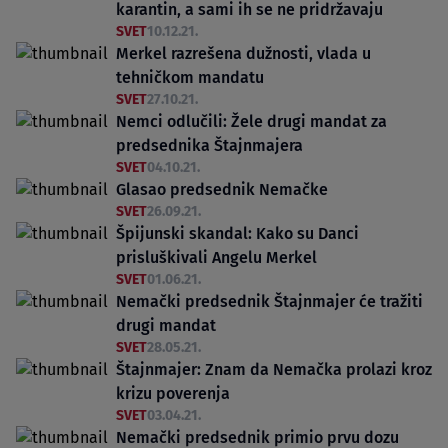
karantin, a sami ih se ne pridržavaju
SVET
10.12.21.
Merkel razrešena dužnosti, vlada u
tehničkom mandatu
SVET
27.10.21.
Nemci odlučili: Žele drugi mandat za
predsednika Štajnmajera
SVET
04.10.21.
Glasao predsednik Nemačke
SVET
26.09.21.
Špijunski skandal: Kako su Danci
prisluškivali Angelu Merkel
SVET
01.06.21.
Nemački predsednik Štajnmajer će tražiti
drugi mandat
SVET
28.05.21.
Štajnmajer: Znam da Nemačka prolazi kroz
krizu poverenja
SVET
03.04.21.
Nemački predsednik primio prvu dozu