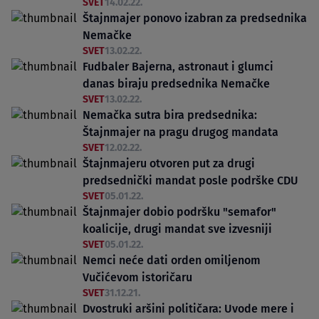
SVET
14.02.22.
Štajnmajer ponovo izabran za predsednika
Nemačke
SVET
13.02.22.
Fudbaler Bajerna, astronaut i glumci
danas biraju predsednika Nemačke
SVET
13.02.22.
Nemačka sutra bira predsednika:
Štajnmajer na pragu drugog mandata
SVET
12.02.22.
Štajnmajeru otvoren put za drugi
predsednički mandat posle podrške CDU
SVET
05.01.22.
Štajnmajer dobio podršku "semafor"
koalicije, drugi mandat sve izvesniji
SVET
05.01.22.
Nemci neće dati orden omiljenom
Vučićevom istoričaru
SVET
31.12.21.
Dvostruki aršini političara: Uvode mere i