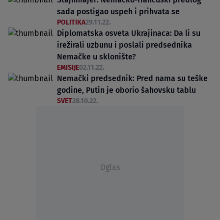
sada postigao uspeh i prihvata se
POLITIKA
29.11.22.
Diplomatska osveta Ukrajinaca: Da li su
irežirali uzbunu i poslali predsednika
Nemačke u sklonište?
EMISIJE
02.11.22.
Nemački predsednik: Pred nama su teške
godine, Putin je oborio šahovsku tablu
SVET
28.10.22.
Oglas