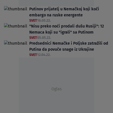
Putinov prijatelj u Nemačkoj koji koči
embargo na ruske energente
SVET
16.05.22.
"Nisu preko noći prodali dušu Rusiji": 12
Nemaca koji su "igrali" sa Putinom
SVET
05.05.22.
Predsednici Nemačke i Poljske zatražili od
Putina da povuče snage iz Ukrajine
SVET
12.04.22.
Oglas