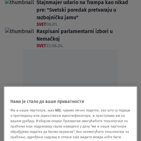
Štajnmajer udario na Trampa kao nikad
pre: "Svetski poredak pretvaraju u
razbojničku jamu"
SVET
08.01.
Raspisani parlamentarni izbori u
Nemačkoj
SVET
23.08.24.
Oglas
Нама је стало до ваше приватности
Ми и наши партнери, њих
603
, чувамо личне податке, као што су подаци
о прегледању или јединствени идентификатори, и приступамо им на
вашем уређају. Избором опције Прихватам омогућићете технологије за
праћење које подржавају сврхе наведене у делу "ми и наши партнери
Osamdeset godina od Varšavskog ustanka
обрађујемо податке да бисмо пружили". Ако онемогућите технологије за
праћење, одређени садржај и огласи које видите можда неће бити
1944