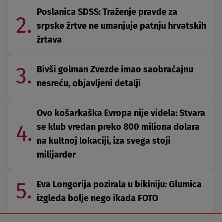
Poslanica SDSS: Traženje pravde za
2.
srpske žrtve ne umanjuje patnju hrvatskih
žrtava
3.
Bivši golman Zvezde imao saobraćajnu
nesreću, objavljeni detalji
Ovo košarkaška Evropa nije videla: Stvara
4.
se klub vredan preko 800 miliona dolara
na kultnoj lokaciji, iza svega stoji
milijarder
5.
Eva Longorija pozirala u bikiniju: Glumica
izgleda bolje nego ikada FOTO