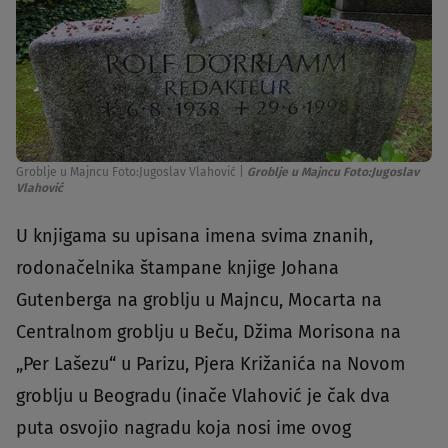
Groblje u Majncu Foto:Jugoslav Vlahović
|
Groblje u Majncu Foto:Jugoslav
Vlahović
U knjigama su upisana imena svima znanih,
rodonačelnika štampane knjige Johana
Gutenberga na groblju u Majncu, Mocarta na
Centralnom groblju u Beču, Džima Morisona na
„Per Lašezu“ u Parizu, Pjera Križanića na Novom
groblju u Beogradu (inače Vlahović je čak dva
puta osvojio nagradu koja nosi ime ovog