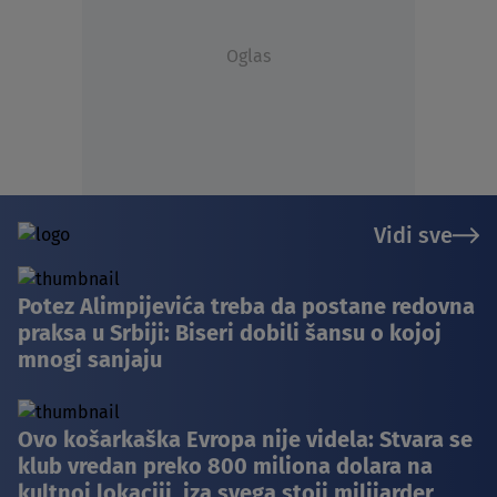
Oglas
Vidi sve
Potez Alimpijevića treba da postane redovna
praksa u Srbiji: Biseri dobili šansu o kojoj
mnogi sanjaju
Ovo košarkaška Evropa nije videla: Stvara se
klub vredan preko 800 miliona dolara na
kultnoj lokaciji, iza svega stoji milijarder