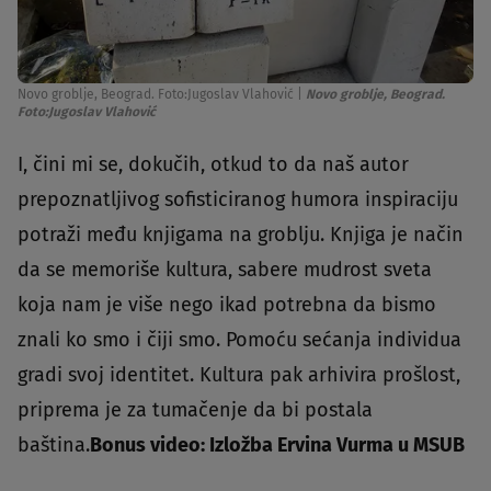
Novo groblje, Beograd. Foto:Jugoslav Vlahović
|
Novo groblje, Beograd.
Foto:Jugoslav Vlahović
I, čini mi se, dokučih, otkud to da naš autor
prepoznatljivog sofisticiranog humora inspiraciju
potraži među knjigama na groblju. Knjiga je način
da se memoriše kultura, sabere mudrost sveta
koja nam je više nego ikad potrebna da bismo
znali ko smo i čiji smo. Pomoću sećanja individua
gradi svoj identitet. Kultura pak arhivira prošlost,
priprema je za tumačenje da bi postala
baština.
Bonus video: Izložba Ervina Vurma u MSUB