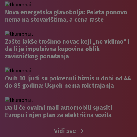
Nova energetska glavobolja: Peleta ponovo
nema na stovarištima, a cena raste
Zašto lakše trošimo novac koji „ne vidimo“ i
da li je impulsivna kupovina oblik
zavisničkog ponašanja
Ovih 10 ljudi su pokrenuli biznis u dobi od 44
do 85 godina: Uspeh nema rok trajanja
Da li će ovakvi mali automobili spasiti
Evropu i njen plan za električna vozila
Vidi sve