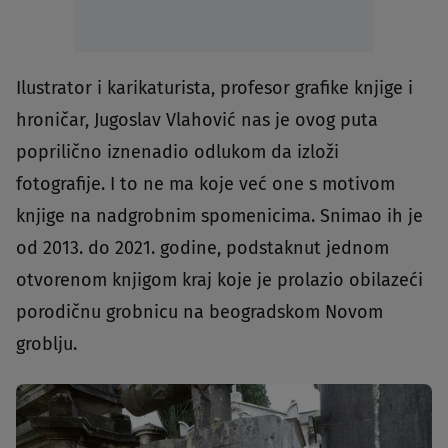
Ilustrator i karikaturista, profesor grafike knjige i
hroničar, Jugoslav Vlahović nas je ovog puta
poprilično iznenadio odlukom da izloži
fotografije. I to ne ma koje već one s motivom
knjige na nadgrobnim spomenicima. Snimao ih je
od 2013. do 2021. godine, podstaknut jednom
otvorenom knjigom kraj koje je prolazio obilazeći
porodičnu grobnicu na beogradskom Novom
groblju.