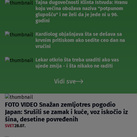
Tajna dugovečnosti Klinta Istvuda: Hranu
koju većina obožava naziva "potpunom
glupošću" i ne želi da je jede ni u 96.
godini
Kardiolog objašnjava šta se dešava sa
krvnim pritiskom ako sedite ceo dan na
vrućini
Lekar otkrio šta treba uraditi ako vas
ujede zmija - i šta nikako ne raditi
Vidi sve
FOTO VIDEO Snažan zemljotres pogodio
Japan: Srušili se zamak i kuće, voz iskočio iz
šina, desetine povređenih
SVET
28.07.