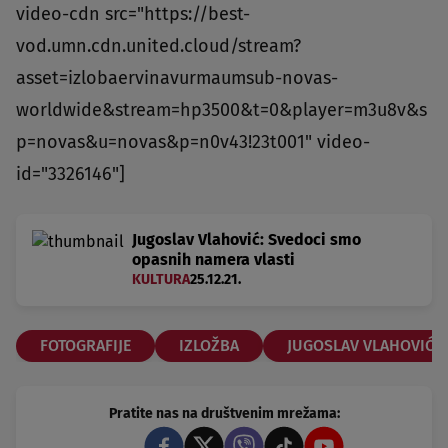
video-cdn src="https://best-
vod.umn.cdn.united.cloud/stream?
asset=izlobaervinavurmaumsub-novas-
worldwide&stream=hp3500&t=0&player=m3u8v&s
p=novas&u=novas&p=n0v43!23t001" video-
id="3326146"]
Jugoslav Vlahović: Svedoci smo
opasnih namera vlasti
KULTURA
25.12.21.
FOTOGRAFIJE
IZLOŽBA
JUGOSLAV VLAHOVIĆ
Pratite nas na društvenim mrežama: