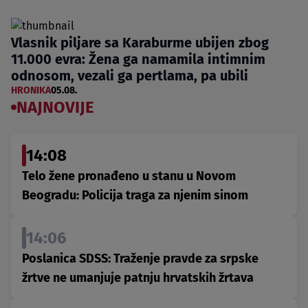
Vlasnik piljare sa Karaburme ubijen zbog
11.000 evra: Žena ga namamila intimnim
odnosom, vezali ga pertlama, pa ubili
HRONIKA
05.08.
NAJNOVIJE
14:08
Telo žene pronađeno u stanu u Novom
Beogradu: Policija traga za njenim sinom
14:06
Poslanica SDSS: Traženje pravde za srpske
žrtve ne umanjuje patnju hrvatskih žrtava