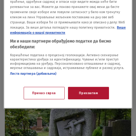
staklu, u obliku svitka, otvorene, zatvorene, s
праћење, одређени садржај и огласи које видите можда неће бити
релевантни за вас. Можете да поново прикажете овај мени да бисте
bistama, anđelčićima, epitafima, sličicama,
променили своје изборе или повукли сагласност у било ком тренутку
кликом на линк Управљање жељеним поставкама на дну ове веб
reljefima, posutih mahovinom ili naprslih, sa
странице. Ваши избори ће се примењивати како је описано у делу: Wеб
локација. За више детаља погледајте нашу политику приватности.
Више
simbolima profesije: notama, paletom, perom,
информација о вашој приватности
šustiklom, uklesanim krstom, cvećem, stalkom za
Ми и наши партнери обрађујемо податке да бисмо
обезбедили:
čitanje, digitalnim printom, čak i QR kodom – sve
Коришћење података о прецизној геолокацији. Активно скенирање
su ove knjige s zaštitnim znakom vječnaja
карактеристика уређаја за идентификацију. Чување и/или приступ
информацијама на уређају. Персонализовано оглашавање и садржај,
pamjat/uspomena, kao što na jednoj i piše, „umro
мерење оглашавања и садржаја, истраживање публике и развој услуга.
Листа партнера (добављача)
je a mrtav još nije“.
Приказ сврха
Прихватам