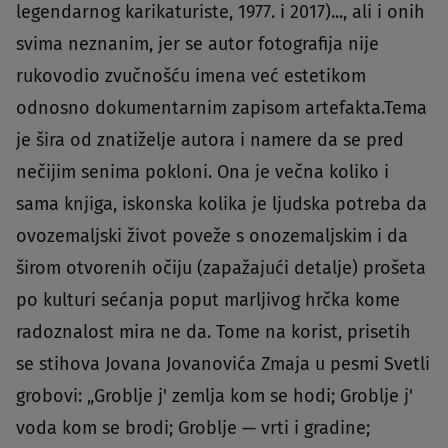
legendarnog karikaturiste, 1977. i 2017)..., ali i onih
svima neznanim, jer se autor fotografija nije
rukovodio zvučnošću imena već estetikom
odnosno dokumentarnim zapisom artefakta.Tema
je šira od znatiželje autora i namere da se pred
nečijim senima pokloni. Ona je večna koliko i
sama knjiga, iskonska kolika je ljudska potreba da
ovozemaljski život poveže s onozemaljskim i da
širom otvorenih očiju (zapažajući detalje) prošeta
po kulturi sećanja poput marljivog hrčka kome
radoznalost mira ne da. Tome na korist, prisetih
se stihova Jovana Jovanovića Zmaja u pesmi Svetli
grobovi: „Groblje j' zemlja kom se hodi; Groblje j'
voda kom se brodi; Groblje — vrti i gradine;