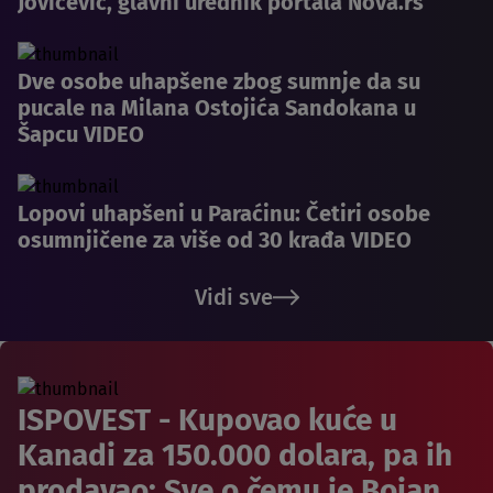
Jovićević, glavni urednik portala Nova.rs
Dve osobe uhapšene zbog sumnje da su
pucale na Milana Ostojića Sandokana u
Šapcu VIDEO
Lopovi uhapšeni u Paraćinu: Četiri osobe
osumnjičene za više od 30 krađa VIDEO
Vidi sve
ISPOVEST - Kupovao kuće u
Kanadi za 150.000 dolara, pa ih
prodavao: Sve o čemu je Bojan