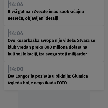
14:04
Bivši golman Zvezde imao saobraćajnu
nesreću, objavljeni detalji
14:04
Ovo košarkaška Evropa nije videla: Stvara se
klub vredan preko 800 miliona dolara na
kultnoj lokaciji, iza svega stoji milijarder
14:00
Eva Longorija pozirala u bikiniju: Glumica
izgleda bolje nego ikada FOTO