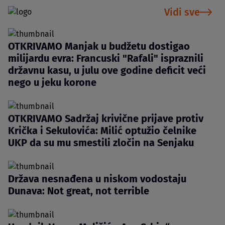
Vidi sve
OTKRIVAMO Manjak u budžetu dostigao
milijardu evra: Francuski "Rafali" ispraznili
državnu kasu, u julu ove godine deficit veći
nego u jeku korone
OTKRIVAMO Sadržaj krivične prijave protiv
Krička i Sekulovića: Milić optužio čelnike
UKP da su mu smestili zločin na Senjaku
Država nesnađena u niskom vodostaju
Dunava: Not great, not terrible