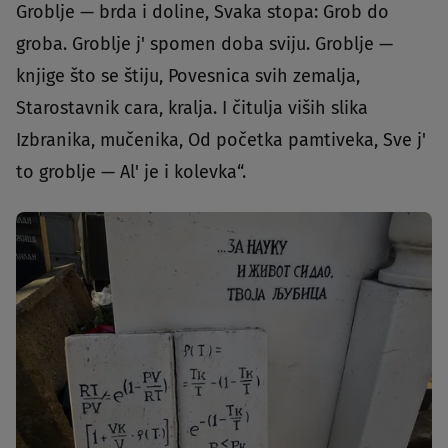
Groblje — brda i doline, Svaka stopa: Grob do
groba. Groblje j' spomen doba sviju. Groblje —
knjige što se štiju, Povesnica svih zemalja,
Starostavnik cara, kralja. I čitulja viših slika
Izbranika, mučenika, Od početka pamtiveka, Sve j'
to groblje — Al' je i kolevka“.