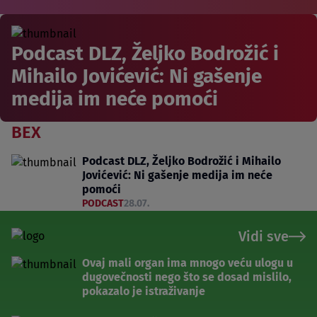
Podcast DLZ, Željko Bodrožić i
Mihailo Jovićević: Ni gašenje
medija im neće pomoći
BEX
Podcast DLZ, Željko Bodrožić i Mihailo
Jovićević: Ni gašenje medija im neće
pomoći
PODCAST
28.07.
Vidi sve
Ovaj mali organ ima mnogo veću ulogu u
dugovečnosti nego što se dosad mislilo,
pokazalo je istraživanje