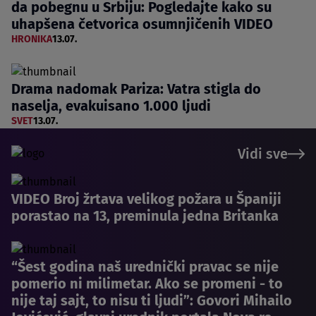
da pobegnu u Srbiju: Pogledajte kako su
uhapšena četvorica osumnjičenih VIDEO
HRONIKA
13.07.
Drama nadomak Pariza: Vatra stigla do
naselja, evakuisano 1.000 ljudi
SVET
13.07.
Vidi sve
VIDEO Broj žrtava velikog požara u Španiji
porastao na 13, preminula jedna Britanka
“Šest godina naš urednički pravac se nije
pomerio ni milimetar. Ako se promeni - to
nije taj sajt, to nisu ti ljudi”: Govori Mihailo