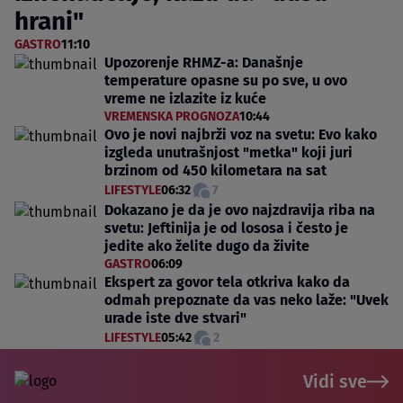
hrani"
GASTRO
11:10
Upozorenje RHMZ-a: Današnje
temperature opasne su po sve, u ovo
vreme ne izlazite iz kuće
VREMENSKA PROGNOZA
10:44
Ovo je novi najbrži voz na svetu: Evo kako
izgleda unutrašnjost "metka" koji juri
brzinom od 450 kilometara na sat
LIFESTYLE
06:32
7
Dokazano je da je ovo najzdravija riba na
svetu: Jeftinija je od lososa i često je
jedite ako želite dugo da živite
GASTRO
06:09
Ekspert za govor tela otkriva kako da
odmah prepoznate da vas neko laže: "Uvek
urade iste dve stvari"
LIFESTYLE
05:42
2
Vidi sve