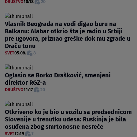
DRUŠTVO
10:18
20
Vlasnik Beograda na vodi digao buru na
Balkanu: Alabar otkrio šta je radio u Srbiji
pre ugovora, priznao greške dok mu zgrade u
Draču tonu
SVET
05.08.
8
Oglasio se Borko Drašković, smenjeni
direktor RGZ-a
DRUŠTVO
11:17
20
Otkriveno ko je bio u vozilu sa predsednicom
Slovenije u trenutku udesa: Ruskinja je bila
osuđena zbog smrtonosne nesreće
SVET
12:19
7