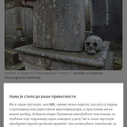
Groblje u Lisabonu Foto:Jugoslav Vlahović
|
Groblje u Lisabonu
Foto:Jugoslav Vlahović
Ideja u trenu rođena godinama je sabirana na
Нама је стало до ваше приватности
putovanjima po Srbiji i Evropi. Rezultat je 170
Ми и наши партнери, њих
603
, чувамо личне податке, као што су подаци
fotografija spomeničkih knjiga u mermeru,
о прегледању или јединствени идентификатори, и приступамо им на
вашем уређају. Избором опције Прихватам омогућићете технологије за
kamenu, porcelanu, metalu, drvetu, pa čak i
праћење које подржавају сврхе наведене у делу "ми и наши партнери
обрађујемо податке да бисмо пружили". Ако онемогућите технологије за