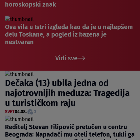
horoskopski znak
Ova vila u Istri izgleda kao da je u najlepšem
delu Toskane, a pogled iz bazena je
nestvaran
Vidi sve
Dečaka (13) ubila jedna od
najotrovnijih meduza: Tragedija
u turističkom raju
SVET
04.08.
3
Reditelj Stevan Filipović pretučen u centru
Beograda: Napadači mu oteli telefon, tukli ga