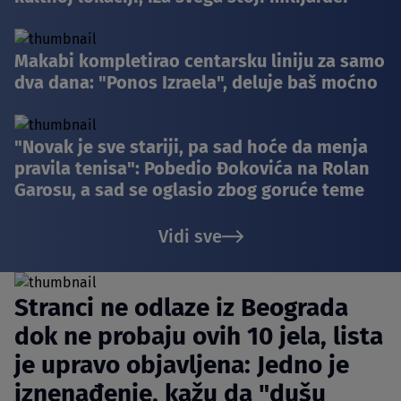
Makabi kompletirao centarsku liniju za samo
dva dana: "Ponos Izraela", deluje baš moćno
"Novak je sve stariji, pa sad hoće da menja
pravila tenisa": Pobedio Đokovića na Rolan
Garosu, a sad se oglasio zbog goruće teme
Vidi sve
Stranci ne odlaze iz Beograda
dok ne probaju ovih 10 jela, lista
je upravo objavljena: Jedno je
iznenađenje, kažu da "dušu