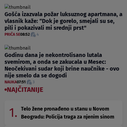
Gošća izazvala požar luksuznog apartmana, a
vlasnik kaže: “Dok je gorelo, smejali su se,
pili i pokazivali mi srednji prst"
PRIČA SE
08:52
4
Godinu dana je nekontrolisano lutala
svemirom, a onda se zakucala u Mesec:
Neočekivani sudar koji brine naučnike - ovo
nije smelo da se dogodi
NAUKA
07:51
3
NAJČITANIJE
1.
Telo žene pronađeno u stanu u Novom
Beogradu: Policija traga za njenim sinom