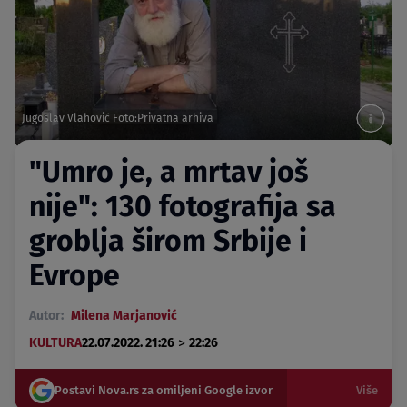
Jugoslav Vlahović Foto:Privatna arhiva
"Umro je, a mrtav još
nije": 130 fotografija sa
groblja širom Srbije i
Evrope
Autor:
Milena Marjanović
>
KULTURA
22.07.2022. 21:26
22:26
Postavi Nova.rs za omiljeni Google izvor
Više