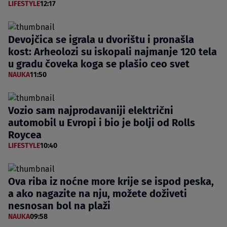
LIFESTYLE
12:17
Devojčica se igrala u dvorištu i pronašla
kost: Arheolozi su iskopali najmanje 120 tela
u gradu čoveka koga se plašio ceo svet
NAUKA
11:50
Vozio sam najprodavaniji električni
automobil u Evropi i bio je bolji od Rolls
Roycea
LIFESTYLE
10:40
Ova riba iz noćne more krije se ispod peska,
a ako nagazite na nju, možete doživeti
nesnosan bol na plaži
NAUKA
09:58