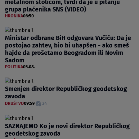
metalnom stolicom, tvrdi da je u pitanju
grupa plaćenika SNS (VIDEO)
HRONIKA
06:50
Ministar odbrane BiH odgovara Vučiću: Da je
postojao zahtev, bio bi uhapšen - ako smeš
hajde da prošetamo Beogradom ili Novim
Sadom
POLITIKA
05.08.
Smenjen direktor Republičkog geodetskog
zavoda
DRUŠTVO
09:59
34
SAZNAJEMO Ko je novi direktor Republičkog
geodetskog zavoda