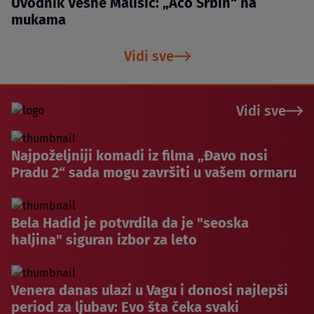
Uvodnik Vesne Mališić: „Aco Srbin“ na
mukama
Vidi sve
Vidi sve
Najpoželjniji komadi iz filma „Đavo nosi
Pradu 2“ sada mogu završiti u vašem ormaru
Bela Hadid je potvrdila da je "seoska
haljina" siguran izbor za leto
Venera danas ulazi u Vagu i donosi najlepši
period za ljubav: Evo šta čeka svaki