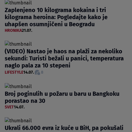
Zaplenjeno 10 kilograma kokaina i tri
kilograma heroina: Pogledajte kako je
uhapšen osumnjičeni u Beogradu
HRONIKA
21.07.
(VIDEO) Nastao je haos na plaži za nekoliko
sekundi: Turisti bežali u panici, temperatura
naglo pala za 10 stepeni
LIFESTYLE
14.07.
8
Broj poginulih u požaru u baru u Bangkoku
porastao na 30
SVET
14.07.
Ukrali 66.000 evra iz kuće u BiH, pa pokušali