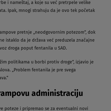
be i nameštaj, a koje su već pretrpele velike
ta. Ipak, mnogi strahuju da je ovo tek početak
 Trampove pretnje „neodgovornim potezom“, dok
ine istaklo da je država već preduzela značajne
uvoz droga poput fentanila u SAD.
žim politikama u borbi protiv droge“, izjavio je
slova. „Problem fentanila je pre svega
ava.“
rampovu administraciju
ve poteze i pripremao se za eventualni novi