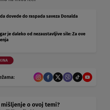
a da dovede do raspada saveza Donalda
ar je daleko od nezaustavljive sile: Za ove
enja
KINA
režama:
 mišljenje o ovoj temi?