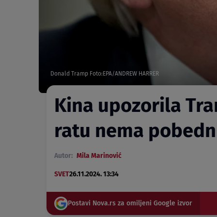
Donald Tramp Foto:EPA/ANDREW HARRER
Kina upozorila Tr
ratu nema pobedn
Autor:
Mila Marinović
SVET
26.11.2024. 13:34
Postavi Nova.rs za omiljeni Google izvor