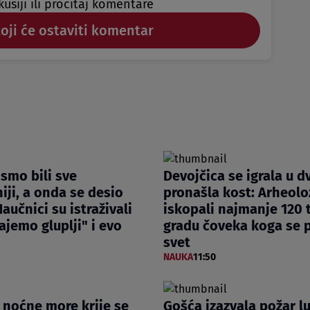
kusiji ili pročitaj komentare
koji će ostaviti komentar
smo bili sve
Devojčica se igrala u dv
iji, a onda se desio
pronašla kost: Arheolo
aučnici su istraživali
iskopali najmanje 120 t
ajemo gluplji" i evo
gradu čoveka koga se p
svet
NAUKA
11:50
z noćne more krije se
Gošća izazvala požar l