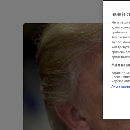
Нама је с
Ми и наши 
идентификат
праћење кој
Ако онемогу
за вас. Мож
ком тренутк
примењивати
приватност
Ми и наш
Коришћење п
идентификац
мерење огла
Листа парт