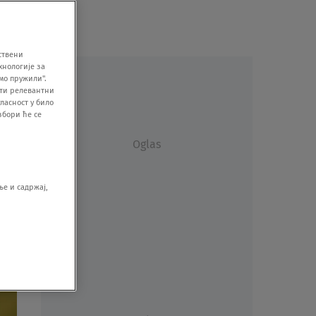
ствени
хнологије за
мо пружили".
ити релевантни
ласност у било
збори ће се
Oglas
е и садржај,