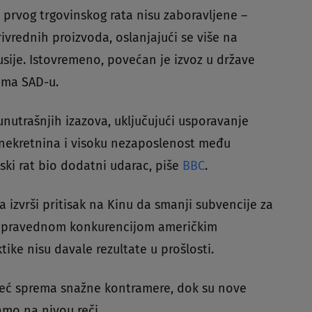
prvog trgovinskog rata nisu zaboravljene –
rivrednih proizvoda, oslanjajući se više na
usije. Istovremeno, povećan je izvoz u države
ema SAD-u.
nutrašnjih izazova, uključujući usporavanje
 nekretnina i visoku nezaposlenost među
ski rat bio dodatni udarac, piše
BBC
.
 izvrši pritisak na Kinu da smanji subvencije za
 nepravednom konkurencijom američkim
ke nisu davale rezultate u prošlosti.
 već sprema snažne kontramere, dok su nove
amo na nivou reči.