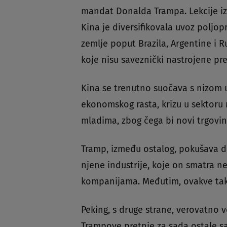
mandat Donalda Trampa. Lekcije iz 
Kina je diversifikovala uvoz poljop
zemlje poput Brazila, Argentine i R
koje nisu saveznički nastrojene pr
Kina se trenutno suočava s nizom u
ekonomskog rasta, krizu u sektoru
mladima, zbog čega bi novi trgovin
Tramp, između ostalog, pokušava da
njene industrije, koje on smatra
kompanijama. Međutim, ovakve takti
Peking, s druge strane, verovatno
Trampove pretnje za sada ostale s