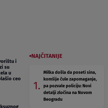
NAJČITANIJE
orištu i
zi su
Milka došla da poseti sina,
ela u
lašio ceo
komšije čule zapomaganje,
1.
pa pozvale policiju: Novi
detalji zločina na Novom
Beogradu
uksuznog