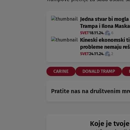
Jedna stvar bi mogl
Trampa i Ilona Maska
SVET
18.11.24.
6
Kineski ekonomski tig
probleme nemaju reš
SVET
24.11.24.
2
CARINE
DONALD TRAMP
Pratite nas na društvenim m
Koje je tvoje