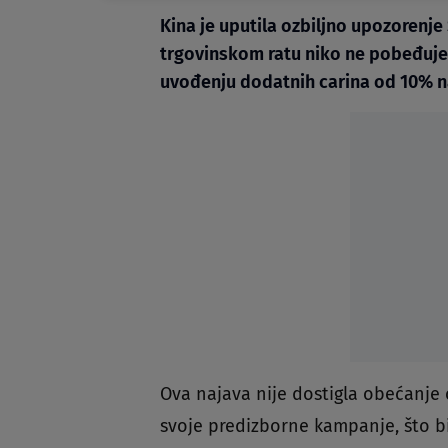
Kina je uputila ozbiljno upozorenje
trgovinskom ratu niko ne pobeđuje
uvođenju dodatnih carina od 10% na
Ova najava nije dostigla obećanje
svoje predizborne kampanje, što bi