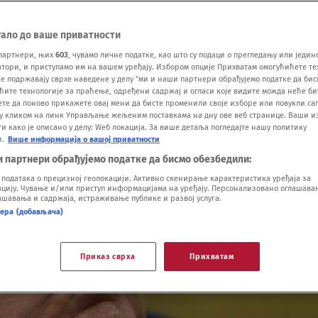
тало до ваше приватности
партнери, њих
603
, чувамо личне податке, као што су подаци о прегледању или једин
ори, и приступамо им на вашем уређају. Избором опције Прихватам омогућићете те
е подржавају сврхе наведене у делу "ми и наши партнери обрађујемо податке да бис
ћите технологије за праћење, одређени садржај и огласи које видите можда неће б
ете да поново прикажете овај мени да бисте променили своје изборе или повукли саг
у кликом на линк Управљање жељеним поставкама на дну ове веб странице. Ваши и
 како је описано у делу: Wеб локација. За више детаља погледајте нашу политику
и.
Више информација о вашој приватности
и партнери обрађујемо податке да бисмо обезбедили:
одатака о прецизној геолокацији. Активно скенирање карактеристика уређаја за
ију. Чување и/или приступ информацијама на уређају. Персонализовано оглашавањ
шавања и садржаја, истраживање публике и развој услуга.
нера (добављача)
Приказ сврха
Прихватам