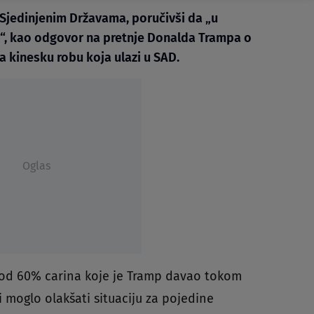
 Sjedinjenim Državama, poručivši da „u
“, kao odgovor na pretnje Donalda Trampa o
 kinesku robu koja ulazi u SAD.
Oglas
 od 60% carina koje je Tramp davao tokom
 moglo olakšati situaciju za pojedine