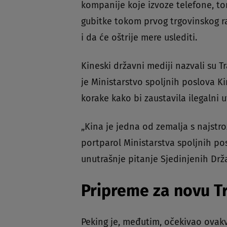
kompanije koje izvoze telefone, tor
gubitke tokom prvog trgovinskog ra
i da će oštrije mere uslediti.
Kineski državni mediji nazvali su
je Ministarstvo spoljnih poslova K
korake kako bi zaustavila ilegalni 
„Kina je jedna od zemalja s najstro
portparol Ministarstva spoljnih po
unutrašnje pitanje Sjedinjenih Drž
Pripreme za novu T
Peking je, međutim, očekivao ovak