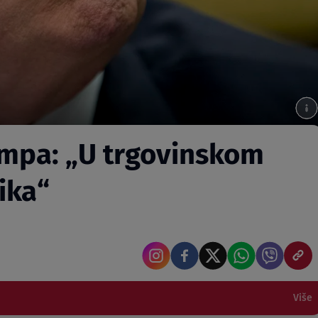
ampa: „U trgovinskom
ika“
Više