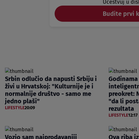
Učestvuj u dis
Budite prvi 
Srbin odlučio da napusti Srbiju i
Godinama 
živi u Hrvatskoj: "Kulturnije je i
inteligentn
normalnije društvo - samo me
preokret: N
jedno plaši"
"da li post
rezultata
LIFESTYLE
20:09
LIFESTYLE
12:17
Vozio sam najprodavaniji
Ova riba i