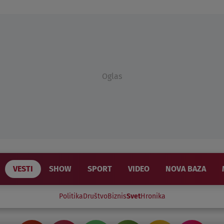
Oglas
VESTI
SHOW
SPORT
VIDEO
NOVA BAZA
Politika
Društvo
Biznis
Svet
Hronika