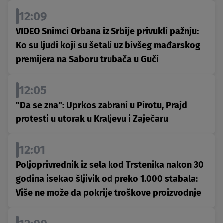
12:09
VIDEO Snimci Orbana iz Srbije privukli pažnju:
Ko su ljudi koji su šetali uz bivšeg mađarskog
premijera na Saboru trubača u Guči
12:05
"Da se zna": Uprkos zabrani u Pirotu, Prajd
protesti u utorak u Kraljevu i Zaječaru
12:01
Poljoprivrednik iz sela kod Trstenika nakon 30
godina isekao šljivik od preko 1.000 stabala:
Više ne može da pokrije troškove proizvodnje