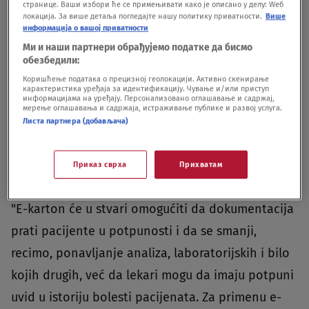
странице. Ваши избори ће се примењивати како је описано у делу: Wеб
локација. За више детаља погледајте нашу политику приватности.
Више
isplaćaju naknade zarada za vreme privremene
информација о вашој приватности
sprečenosti za rad.
Ми и наши партнери обрађујемо податке да бисмо
обезбедили:
Коришћење података о прецизној геолокацији. Активно скенирање
Ova usluga jedna je od onih na kojoj NALED radi
карактеристика уређаја за идентификацију. Чување и/или приступ
информацијама на уређају. Персонализовано оглашавање и садржај,
zajedno sa Ministarstvom zdravlja, a posle e-
мерење оглашавања и садржаја, истраживање публике и развој услуга.
Листа партнера (добављача)
bolovanja očekuje se i primena e-kartona, što bi,
prema rečima sagovornice Tanjuga, moglo početi
Приказ сврха
Прихватам
da se primenjuje od 2026. godine.
"E-karton će u stvari omogućiti da dokumentacija
prati pacijente u potpunosti i da se smanji,
recimo, ponavljanje analiza, laboratorijskih i bilo
kojih drugih, već da lekari mogu da imaju potpuni
uvid u istoriju bolesti pacijenata. Za primenu e-