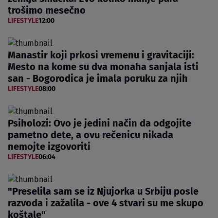
trošimo mesečno
LIFESTYLE
12:00
Manastir koji prkosi vremenu i gravitaciji:
Mesto na kome su dva monaha sanjala isti
san - Bogorodica je imala poruku za njih
LIFESTYLE
08:00
Psiholozi: Ovo je jedini način da odgojite
pametno dete, a ovu rečenicu nikada
nemojte izgovoriti
LIFESTYLE
06:04
"Preselila sam se iz Njujorka u Srbiju posle
razvoda i zažalila - ove 4 stvari su me skupo
koštale"