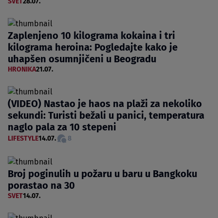
SVET
28.07.
Zaplenjeno 10 kilograma kokaina i tri
kilograma heroina: Pogledajte kako je
uhapšen osumnjičeni u Beogradu
HRONIKA
21.07.
(VIDEO) Nastao je haos na plaži za nekoliko
sekundi: Turisti bežali u panici, temperatura
naglo pala za 10 stepeni
LIFESTYLE
14.07.
8
Broj poginulih u požaru u baru u Bangkoku
porastao na 30
SVET
14.07.