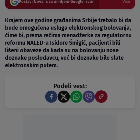
Postavi Nova.rs za omiljeni Google izvor
Više
Krajem ove godine građanima Srbije trebalo bi da
bude omogućena usluga elektronskog bolovanja,
čime bi, prema rečima menadžerke za regulatornu
reformu NALED-a Isidore Šmigić, pacijenti bili
lišeni obaveze da kada su na bolovanju nose
doznake poslodavcu, već bi doznake bile slate
elektronskim putem.
Podeli vest: