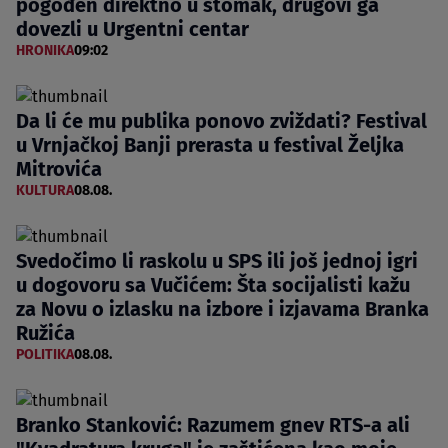
pogođen direktno u stomak, drugovi ga
dovezli u Urgentni centar
HRONIKA
09:02
Da li će mu publika ponovo zviždati? Festival
u Vrnjačkoj Banji prerasta u festival Željka
Mitrovića
KULTURA
08.08.
Svedočimo li raskolu u SPS ili još jednoj igri
u dogovoru sa Vučićem: Šta socijalisti kažu
za Novu o izlasku na izbore i izjavama Branka
Ružića
POLITIKA
08.08.
Branko Stanković: Razumem gnev RTS-a ali