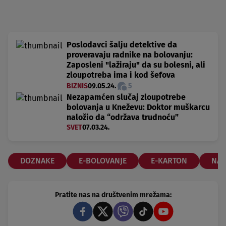
Poslodavci šalju detektive da
proveravaju radnike na bolovanju:
Zaposleni "lažiraju" da su bolesni, ali
zloupotreba ima i kod šefova
BIZNIS
09.05.24.
5
Nezapamćen slučaj zloupotrebe
bolovanja u Kneževu: Doktor muškarcu
naložio da “održava trudnoću”
SVET
07.03.24.
DOZNAKE
E-BOLOVANJE
E-KARTON
NAL
Pratite nas na društvenim mrežama: