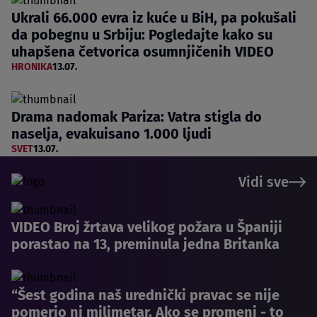
Ukrali 66.000 evra iz kuće u BiH, pa pokušali
da pobegnu u Srbiju: Pogledajte kako su
uhapšena četvorica osumnjičenih VIDEO
HRONIKA
13.07.
Drama nadomak Pariza: Vatra stigla do
naselja, evakuisano 1.000 ljudi
SVET
13.07.
Vidi sve
VIDEO Broj žrtava velikog požara u Španiji
porastao na 13, preminula jedna Britanka
“Šest godina naš urednički pravac se nije
pomerio ni milimetar. Ako se promeni - to