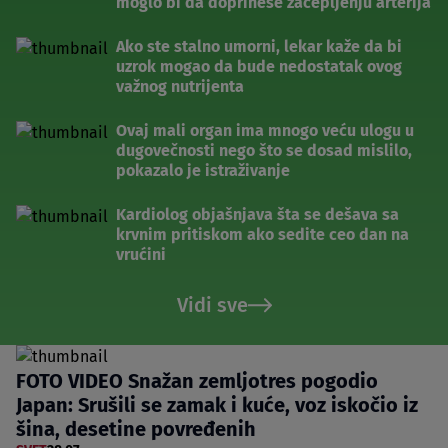
moglo bi da doprinese začepljenju arterija
Ako ste stalno umorni, lekar kaže da bi
uzrok mogao da bude nedostatak ovog
važnog nutrijenta
Ovaj mali organ ima mnogo veću ulogu u
dugovečnosti nego što se dosad mislilo,
pokazalo je istraživanje
Kardiolog objašnjava šta se dešava sa
krvnim pritiskom ako sedite ceo dan na
vrućini
Vidi sve
FOTO VIDEO Snažan zemljotres pogodio
Japan: Srušili se zamak i kuće, voz iskočio iz
šina, desetine povređenih