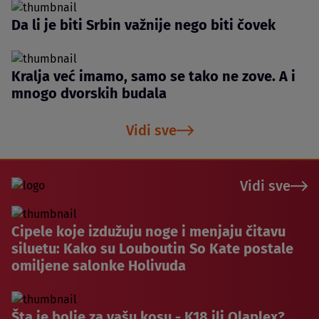
Da li je biti Srbin važnije nego biti čovek
Kralja već imamo, samo se tako ne zove. A i
mnogo dvorskih budala
Vidi sve
Vidi sve
Cipele koje izdužuju noge i menjaju čitavu
siluetu: Kako su Louboutin So Kate postale
omiljene salonke Holivuda
Šta je bolje za vašu kosu - K18 ili Olaplex?