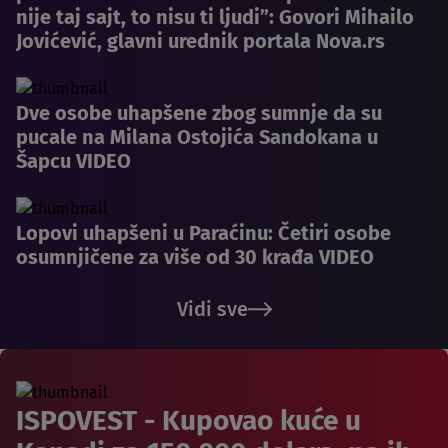
nije taj sajt, to nisu ti ljudi”: Govori Mihailo
Jovićević, glavni urednik portala Nova.rs
Dve osobe uhapšene zbog sumnje da su
pucale na Milana Ostojića Sandokana u
Šapcu VIDEO
Lopovi uhapšeni u Paraćinu: Četiri osobe
osumnjičene za više od 30 krađa VIDEO
Vidi sve
ISPOVEST - Kupovao kuće u