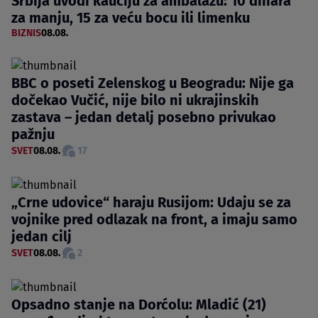
Srbija uvodi kauciju za ambalažu: 10 dinara
za manju, 15 za veću bocu ili limenku
BIZNIS
08.08.
BBC o poseti Zelenskog u Beogradu: Nije ga
dočekao Vučić, nije bilo ni ukrajinskih
zastava – jedan detalj posebno privukao
pažnju
SVET
08.08.
17
„Crne udovice“ haraju Rusijom: Udaju se za
vojnike pred odlazak na front, a imaju samo
jedan cilj
SVET
08.08.
2
Opsadno stanje na Dorćolu: Mladić (21)