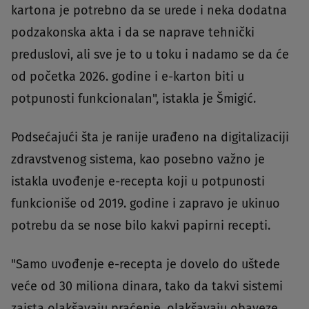
kartona je potrebno da se urede i neka dodatna
podzakonska akta i da se naprave tehnički
preduslovi, ali sve je to u toku i nadamo se da će
od početka 2026. godine i e-karton biti u
potpunosti funkcionalan", istakla je Šmigić.
Podsećajući šta je ranije urađeno na digitalizaciji
zdravstvenog sistema, kao posebno važno je
istakla uvođenje e-recepta koji u potpunosti
funkcioniše od 2019. godine i zapravo je ukinuo
potrebu da se nose bilo kakvi papirni recepti.
"Samo uvođenje e-recepta je dovelo do uštede
veće od 30 miliona dinara, tako da takvi sistemi
zaista olakšavaju praćenje, olakšavaju obaveze