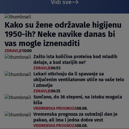
Vidi sve
Kako su žene održavale higijenu
1950-ih? Neke navike danas bi
vas mogle iznenaditi
ZDRAVLJE
10:00
Zašto ista količina proteina kod mladih
deluje, a kod starijih ne?
ZDRAVLJE
06:55
Lekari otkrivaju da li spavanje sa
uključenim ventilatorom utiče na vaše telo
i zdravlje
ZDRAVLJE
06:35
Sunčano, do 36 stepeni, na istoku moguća
kiša
VREMENSKA PROGNOZA
08.08.
Vremenska prognoza za sutrašnji dan je
pakao, ali ima i jedna dobra vest
VREMENSKA PROGNOZA
08.08.