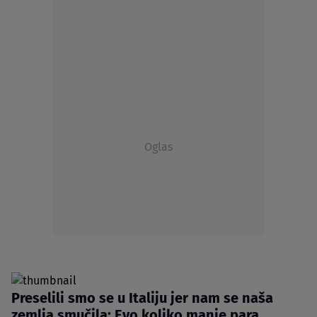
Oglas
Preselili smo se u Italiju jer nam se naša
zemlja smučila: Evo koliko manje para