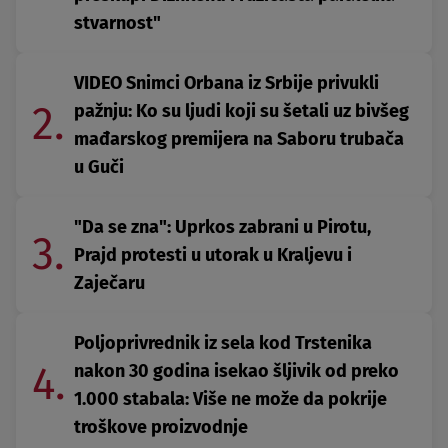
stvarnost"
VIDEO Snimci Orbana iz Srbije privukli
2.
pažnju: Ko su ljudi koji su šetali uz bivšeg
mađarskog premijera na Saboru trubača
u Guči
"Da se zna": Uprkos zabrani u Pirotu,
3.
Prajd protesti u utorak u Kraljevu i
Zaječaru
Poljoprivrednik iz sela kod Trstenika
4.
nakon 30 godina isekao šljivik od preko
1.000 stabala: Više ne može da pokrije
troškove proizvodnje