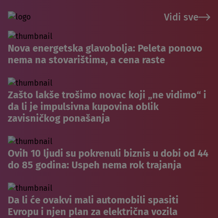
Vidi sve
Nova energetska glavobolja: Peleta ponovo
nema na stovarištima, a cena raste
Zašto lakše trošimo novac koji „ne vidimo“ i
da li je impulsivna kupovina oblik
zavisničkog ponašanja
Ovih 10 ljudi su pokrenuli biznis u dobi od 44
do 85 godina: Uspeh nema rok trajanja
Da li će ovakvi mali automobili spasiti
Evropu i njen plan za električna vozila