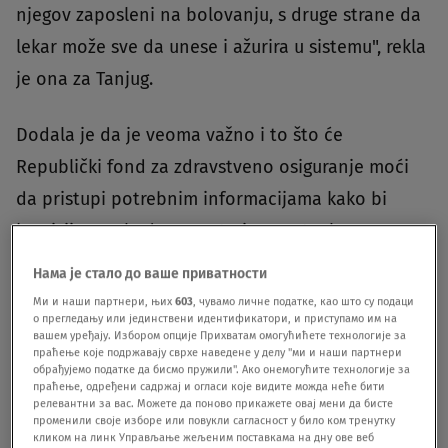
njegov zaposleni na bolovanju, s druge strane da
lekar može sve da unese i ažurira u sistemu", rekla
je ona za Tanjug.
Dodala je da je veoma važno i to što će
Republički fond za zdravstveno osiguranje moći
da pristupi potrebnim informacijama kako bi
komisije mogle da razmatraju eventualno
produžavanje bolovanja duže od 30 dana u
Нама је стало до ваше приватности
slučajevima kada je to potrebno.
Ми и наши партнери, њих
603
, чувамо личне податке, као што су подаци
о прегледању или јединствени идентификатори, и приступамо им на
вашем уређају. Избором опције Прихватам омогућићете технологије за
Prema njenim rečima, uvođenje e-bolovanja će
праћење које подржавају сврхе наведене у делу "ми и наши партнери
обрађујемо податке да бисмо пружили". Ако онемогућите технологије за
doprineti tome da se, pre svega, pacijenti
праћење, одређени садржај и огласи које видите можда неће бити
релевантни за вас. Можете да поново прикажете овај мени да бисте
poštede kada su bolesni, da se sistem efikasnije
променили своје изборе или повукли сагласност у било ком тренутку
кликом на линк Управљање жељеним поставкама на дну ове веб
nadgleda i kontroliše i da se brže i efikasnije