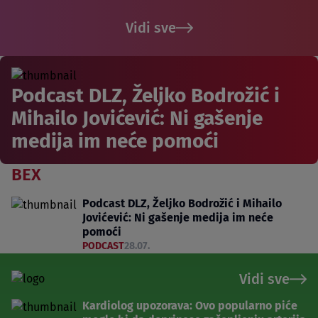
Vidi sve
Podcast DLZ, Željko Bodrožić i
Mihailo Jovićević: Ni gašenje
medija im neće pomoći
BEX
Podcast DLZ, Željko Bodrožić i Mihailo
Jovićević: Ni gašenje medija im neće
pomoći
PODCAST
28.07.
Vidi sve
Kardiolog upozorava: Ovo popularno piće