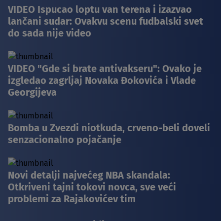
VIDEO Ispucao loptu van terena i izazvao
lančani sudar: Ovakvu scenu fudbalski svet
do sada nije video
VIDEO "Gde si brate antivakseru": Ovako je
izgledao zagrljaj Novaka Đokovića i Vlade
Georgijeva
Bomba u Zvezdi niotkuda, crveno-beli doveli
senzacionalno pojačanje
Novi detalji najvećeg NBA skandala:
Otkriveni tajni tokovi novca, sve veći
problemi za Rajakovićev tim