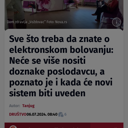
Dom zdravlja „Voždovac” Foto: Nova.rs
Sve što treba da znate o
elektronskom bolovanju:
Neće se više nositi
doznake poslodavcu, a
poznato je i kada će novi
sistem biti uveden
Autor:
Tanjug
DRUŠTVO
06.07.2024. 08:40
6