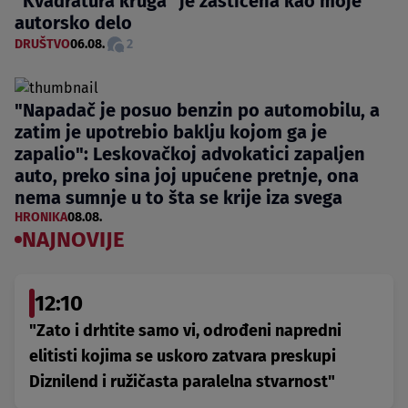
"Kvadratura kruga" je zaštićena kao moje
autorsko delo
DRUŠTVO
06.08.
2
"Napadač je posuo benzin po automobilu, a
zatim je upotrebio baklju kojom ga je
zapalio": Leskovačkoj advokatici zapaljen
auto, preko sina joj upućene pretnje, ona
nema sumnje u to šta se krije iza svega
HRONIKA
08.08.
NAJNOVIJE
12:10
"Zato i drhtite samo vi, odrođeni napredni
elitisti kojima se uskoro zatvara preskupi
Diznilend i ružičasta paralelna stvarnost"