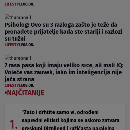
LIFESTYLE
08.08.
Psiholog: Ovo su 3 razloga zašto je teže da
pronađete prijatelje kada ste stariji i razlozi
su tužni
LIFESTYLE
08.08.
7 rasa pasa koji imaju veliko srce, ali mali IQ:
Voleće vas zauvek, iako im inteligencija nije
jača strana
LIFESTYLE
08.08.
NAJČITANIJE
"Zato i drhtite samo vi, odrođeni
1.
napredni elitisti kojima se uskoro zatvara
preskupi Diznilend i ružičasta paralelna