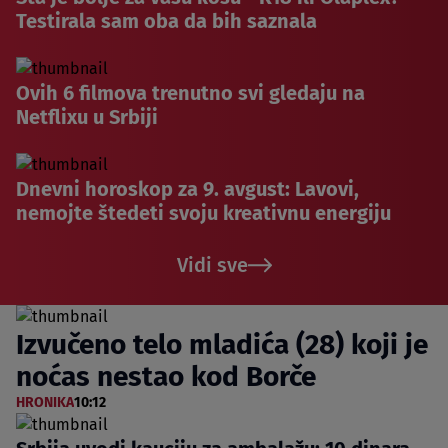
Testirala sam oba da bih saznala
Ovih 6 filmova trenutno svi gledaju na
Netflixu u Srbiji
Dnevni horoskop za 9. avgust: Lavovi,
nemojte štedeti svoju kreativnu energiju
Vidi sve
Izvučeno telo mladića (28) koji je
noćas nestao kod Borče
HRONIKA
10:12