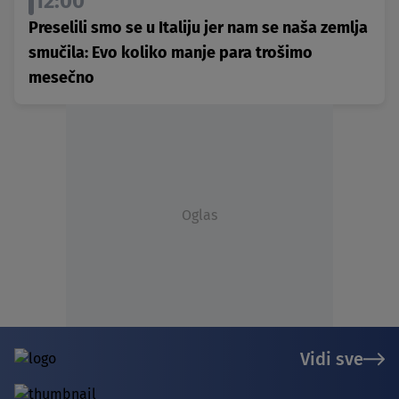
12:00
Preselili smo se u Italiju jer nam se naša zemlja
smučila: Evo koliko manje para trošimo
mesečno
Oglas
Vidi sve