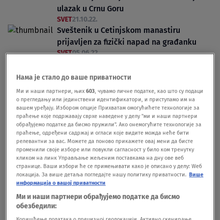
ulazak u Crnu Goru
SVET
21.10.22.
Sveštenik u Cetinjskom manastiru
prijavljen za fizički napad na građanku
SVET
05.06.22.
Нама је стало до ваше приватности
Ми и наши партнери, њих
603
, чувамо личне податке, као што су подаци
о прегледању или јединствени идентификатори, и приступамо им на
вашем уређају. Избором опције Прихватам омогућићете технологије за
праћење које подржавају сврхе наведене у делу "ми и наши партнери
Oglas
обрађујемо податке да бисмо пружили". Ако онемогућите технологије за
праћење, одређени садржај и огласи које видите можда неће бити
релевантни за вас. Можете да поново прикажете овај мени да бисте
променили своје изборе или повукли сагласност у било ком тренутку
кликом на линк Управљање жељеним поставкама на дну ове веб
странице. Ваши избори ће се примењивати како је описано у делу: Wеб
локација. За више детаља погледајте нашу политику приватности.
Више
информација о вашој приватности
Jedno pismo sve promenilo: Iza kulisa
Ми и наши партнери обрађујемо податке да бисмо
priznanja Makedonske pravoslavne crkve
обезбедили:
DRUŠTVO
24.05.22.
Joanikije postavio Gojka Perovića na
Коришћење података о прецизној геолокацији. Активно скенирање