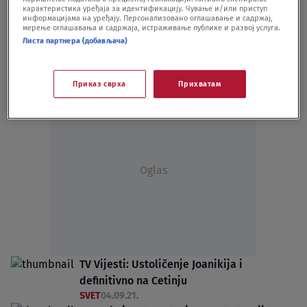
карактеристика уређаја за идентификацију. Чување и/или приступ
najznačajniju poziciju MCP
информацијама на уређају. Персонализовано оглашавање и садржај,
мерење оглашавања и садржаја, истраживање публике и развој услуга.
SVET
30.09.21.
Листа партнера (добављача)
Odbijen zahtev da se Cetinjski manastir
prepiše na SPC
SVET
16.09.21.
Приказ сврха
Прихватам
Oglas
TV Vijesti: Ustoličenje Joanikija i
definitivno na Cetinju
SVET
04.09.21.