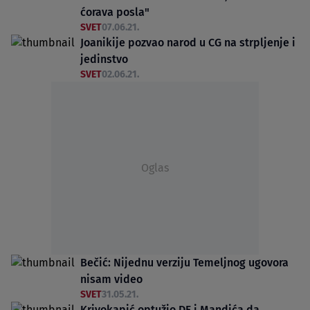
ćorava posla"
SVET
07.06.21.
Joanikije pozvao narod u CG na strpljenje i
jedinstvo
SVET
02.06.21.
Oglas
Bečić: Nijednu verziju Temeljnog ugovora
nisam video
SVET
31.05.21.
Krivokapić optužio DF i Mandića da