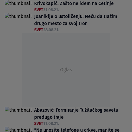
Krivokapić: Zašto ne idem na Cetinje
SVET
31.08.21.
Joanikije o ustoličenju: Neću da tražim
drugo mesto za svoj tron
SVET
28.08.21.
Oglas
Abazović: Formiranje Tužilačkog saveta
predugo traje
SVET
11.08.21.
"Ne unosite telefone u crkve, manite se