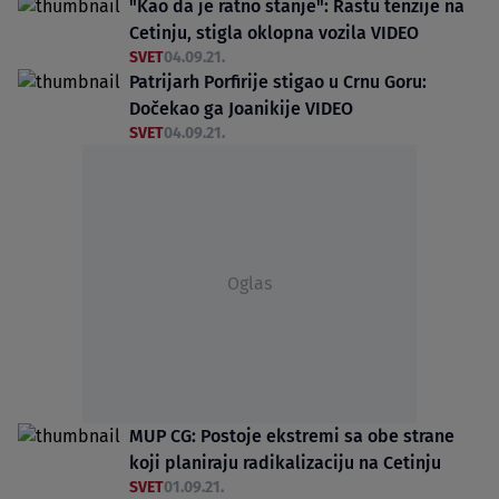
"Kao da je ratno stanje": Rastu tenzije na
Cetinju, stigla oklopna vozila VIDEO
SVET
04.09.21.
Patrijarh Porfirije stigao u Crnu Goru:
Dočekao ga Joanikije VIDEO
SVET
04.09.21.
Oglas
MUP CG: Postoje ekstremi sa obe strane
koji planiraju radikalizaciju na Cetinju
SVET
01.09.21.