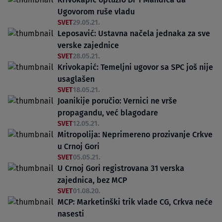
Ugovorom ruše vladu
SVET
29.05.21.
Leposavić: Ustavna načela jednaka za sve
verske zajednice
SVET
28.05.21.
Krivokapić: Temeljni ugovor sa SPC još nije
usaglašen
SVET
18.05.21.
Joanikije poručio: Vernici ne vrše
propagandu, već blagodare
SVET
12.05.21.
Mitropolija: Neprimereno prozivanje Crkve
u Crnoj Gori
SVET
05.05.21.
U Crnoj Gori registrovana 31 verska
zajednica, bez MCP
SVET
01.08.20.
MCP: Marketinški trik vlade CG, Crkva neće
nasesti