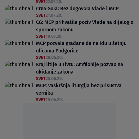
SVET
22.07.20.
Crna Gora: Bez dogovora Vlade i MCP
SVET
21.07.20.
CG: MCP prihvatila poziv Vlade na dijalog o
spornom zakonu
SVET
19.07.20.
MCP pozvala građane da ne idu u šetnju
ulicama Podgorice
SVET
28.06.20.
Kraj litije u Tivtu: Amfilohije pozvao na
ukidanje zakona
SVET
25.06.20.
MCP: Vaskršnja liturgija bez prisustva
vernika
SVET
15.04.20.