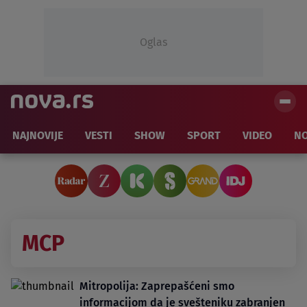
Oglas
NAJNOVIJE
VESTI
SHOW
SPORT
VIDEO
NO
MCP
Mitropolija: Zaprepašćeni smo
informacijom da je svešteniku zabranjen