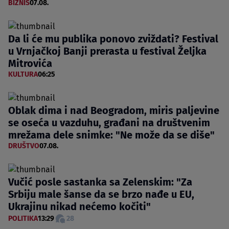
BIZNIS
07.08.
Da li će mu publika ponovo zviždati? Festival
u Vrnjačkoj Banji prerasta u festival Željka
Mitrovića
KULTURA
06:25
Oblak dima i nad Beogradom, miris paljevine
se oseća u vazduhu, građani na društvenim
mrežama dele snimke: "Ne može da se diše"
DRUŠTVO
07.08.
Vučić posle sastanka sa Zelenskim: "Za
Srbiju male šanse da se brzo nađe u EU,
Ukrajinu nikad nećemo kočiti"
POLITIKA
13:29
28