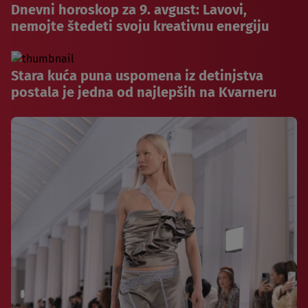
Dnevni horoskop za 9. avgust: Lavovi,
nemojte štedeti svoju kreativnu energiju
Stara kuća puna uspomena iz detinjstva
postala je jedna od najlepših na Kvarneru