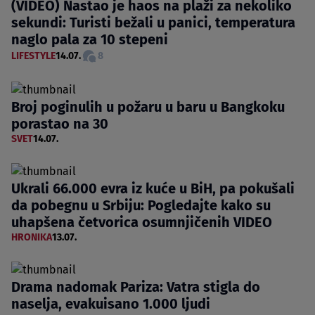
(VIDEO) Nastao je haos na plaži za nekoliko
sekundi: Turisti bežali u panici, temperatura
naglo pala za 10 stepeni
LIFESTYLE
14.07.
8
Broj poginulih u požaru u baru u Bangkoku
porastao na 30
SVET
14.07.
Ukrali 66.000 evra iz kuće u BiH, pa pokušali
da pobegnu u Srbiju: Pogledajte kako su
uhapšena četvorica osumnjičenih VIDEO
HRONIKA
13.07.
Drama nadomak Pariza: Vatra stigla do
naselja, evakuisano 1.000 ljudi