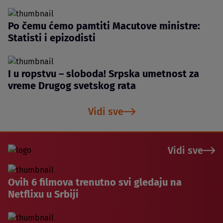
Po čemu ćemo pamtiti Macutove ministre:
Statisti i epizodisti
I u ropstvu – sloboda! Srpska umetnost za
vreme Drugog svetskog rata
Vidi sve
Vidi sve
Ovih 6 filmova trenutno svi gledaju na
Netflixu u Srbiji