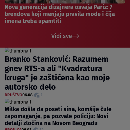
Nova generacija dizajnera osvaja Pariz: 7
brendova koji menjaju pravila mode i čija
imena treba upamtiti
Vidi sve
Branko Stanković: Razumem
gnev RTS-a ali "Kvadratura
kruga" je zaštićena kao moje
autorsko delo
DRUŠTVO
06.08.
2
Milka došla da poseti sina, komšije čule
zapomaganje, pa pozvale policiju: Novi
detalji zločina na Novom Beogradu
HRONIKA
06.08.
12