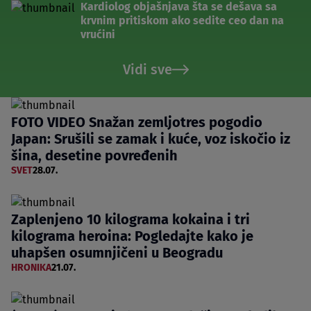
Kardiolog objašnjava šta se dešava sa
krvnim pritiskom ako sedite ceo dan na
vrućini
Vidi sve
FOTO VIDEO Snažan zemljotres pogodio
Japan: Srušili se zamak i kuće, voz iskočio iz
šina, desetine povređenih
SVET
28.07.
Zaplenjeno 10 kilograma kokaina i tri
kilograma heroina: Pogledajte kako je
uhapšen osumnjičeni u Beogradu
HRONIKA
21.07.