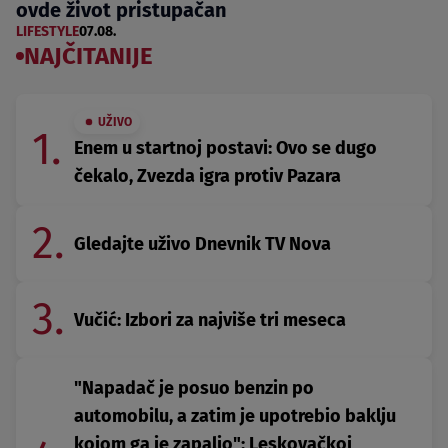
ovde život pristupačan
LIFESTYLE
07.08.
NAJČITANIJE
UŽIVO
1.
Enem u startnoj postavi: Ovo se dugo
čekalo, Zvezda igra protiv Pazara
2.
Gledajte uživo Dnevnik TV Nova
3.
Vučić: Izbori za najviše tri meseca
"Napadač je posuo benzin po
automobilu, a zatim je upotrebio baklju
kojom ga je zapalio": Leskovačkoj