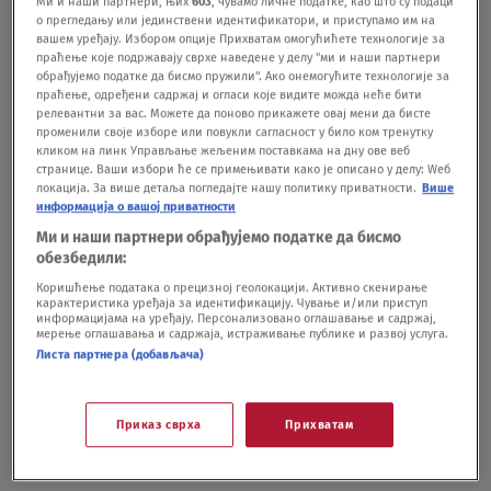
Ми и наши партнери, њих
603
, чувамо личне податке, као што су подаци
Ko je Mohanđi, guru Đokovića i Divca,
о прегледању или јединствени идентификатори, и приступамо им на
koji obilazi Kosovo FOTO
вашем уређају. Избором опције Прихватам омогућићете технологије за
SPORT - OSTALO
22.09.21.
праћење које подржавају сврхе наведене у делу "ми и наши партнери
обрађујемо податке да бисмо пружили". Ако онемогућите технологије за
праћење, одређени садржај и огласи које видите можда неће бити
релевантни за вас. Можете да поново прикажете овај мени да бисте
ATP NUR SULTAN
DŽEJMS DAKVORT
FILIP KR
променили своје изборе или повукли сагласност у било ком тренутку
кликом на линк Управљање жељеним поставкама на дну ове веб
странице. Ваши избори ће се примењивати како је описано у делу: Wеб
локација. За више детаља погледајте нашу политику приватности.
Више
Pratite nas na društvenim mrežama:
информација о вашој приватности
Ми и наши партнери обрађујемо податке да бисмо
обезбедили:
Коришћење података о прецизној геолокацији. Активно скенирање
карактеристика уређаја за идентификацију. Чување и/или приступ
информацијама на уређају. Персонализовано оглашавање и садржај,
Koje je tvoje mišljenje o ovoj temi?
мерење оглашавања и садржаја, истраживање публике и развој услуга.
Листа партнера (добављача)
Učestvuj u diskusiji ili pročitaj komentare
Budite prvi koji će ostaviti komentar
Приказ сврха
Прихватам