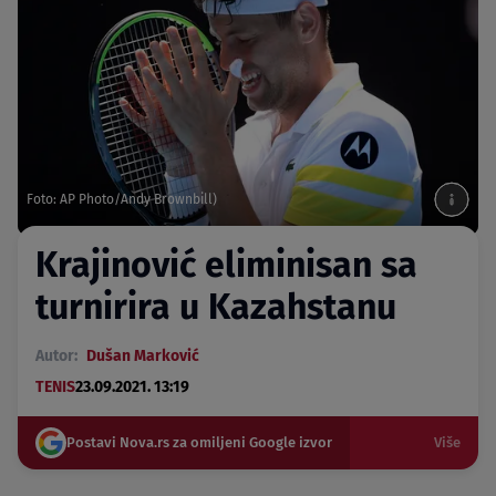
Foto: AP Photo/Andy Brownbill)
Krajinović eliminisan sa
turnirira u Kazahstanu
Autor:
Dušan Marković
TENIS
23.09.2021. 13:19
Postavi Nova.rs za omiljeni Google izvor
Više