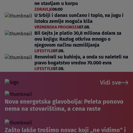
ne stavljam u korpu
ZDRAVLJE
06:00
U Srbiji i danas sunčano i toplo, na jugu i
istoku zemlje moguća kiša
VREMENSKA PROGNOZA
07.08.
Bil Gejts je platio 30,8 miliona dolara za
ovu knjigu: Razlog otkriva mnogo o
njegovom načinu razmišljanja
LIFESTYLE
07.08.
Renovirali su kuhinju, a onda su naleteli na
pravo bogatstvo vredno 70.000 evra
LIFESTYLE
07.08.
Vidi sve
Nova energetska glavobolja: Peleta ponovo
nema na stovarištima, a cena raste
Zašto lakše trošimo novac koji „ne vidimo“ i