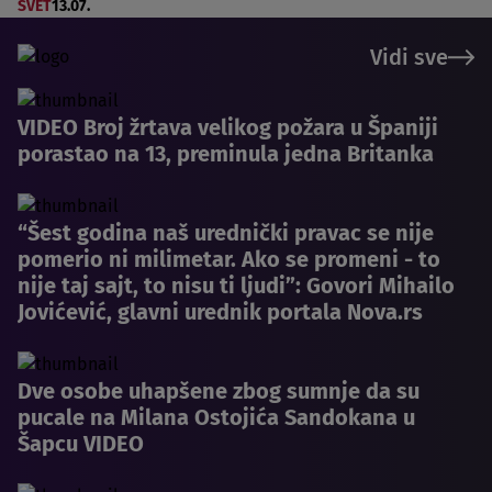
SVET
13.07.
Vidi sve
VIDEO Broj žrtava velikog požara u Španiji
porastao na 13, preminula jedna Britanka
“Šest godina naš urednički pravac se nije
pomerio ni milimetar. Ako se promeni - to
nije taj sajt, to nisu ti ljudi”: Govori Mihailo
Jovićević, glavni urednik portala Nova.rs
Dve osobe uhapšene zbog sumnje da su
pucale na Milana Ostojića Sandokana u
Šapcu VIDEO