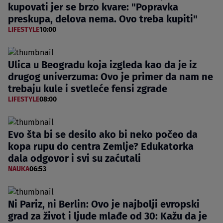
kupovati jer se brzo kvare: "Popravka
preskupa, delova nema. Ovo treba kupiti"
LIFESTYLE
10:00
Ulica u Beogradu koja izgleda kao da je iz
drugog univerzuma: Ovo je primer da nam ne
trebaju kule i svetleće fensi zgrade
LIFESTYLE
08:00
Evo šta bi se desilo ako bi neko počeo da
kopa rupu do centra Zemlje? Edukatorka
dala odgovor i svi su zaćutali
NAUKA
06:53
Ni Pariz, ni Berlin: Ovo je najbolji evropski
grad za život i ljude mlađe od 30: Kažu da je