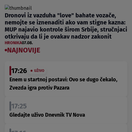
Dronovi iz vazduha "love" bahate vozače,
nemojte se iznenaditi ako vam stigne kazna:
MUP najavio kontrole širom Srbije, stručnjaci
otkrivaju da li je ovakav nadzor zakonit
HRONIKA
07.08.
NAJNOVIJE
17:26
UŽIVO
Enem u startnoj postavi: Ovo se dugo čekalo,
Zvezda igra protiv Pazara
17:25
Gledajte uživo Dnevnik TV Nova