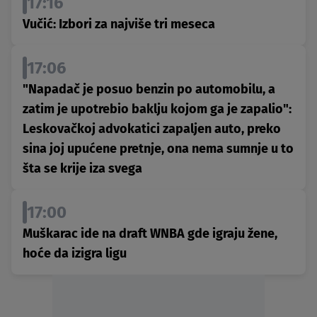
17:16
Vučić: Izbori za najviše tri meseca
17:06
"Napadač je posuo benzin po automobilu, a
zatim je upotrebio baklju kojom ga je zapalio":
Leskovačkoj advokatici zapaljen auto, preko
sina joj upućene pretnje, ona nema sumnje u to
šta se krije iza svega
17:00
Muškarac ide na draft WNBA gde igraju žene,
hoće da izigra ligu