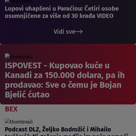
Lopovi uhapšeni u Paraćinu: Četiri osobe
osumnjičene za više od 30 krađa VIDEO
Vidi sve
ISPOVEST - Kupovao kuće u
Kanadi za 150.000 dolara, pa ih
prodavao: Sve o čemu je Bojan
Bjelić ćutao
BEX
Podcast DLZ, Željko Bodrožić i Mihailo