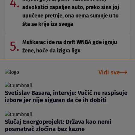
4.
advokatici zapaljen auto, preko sina joj
upućene pretnje, ona nema sumnje u to
šta se krije iza svega
5.
Muškarac ide na draft WNBA gde igraju
žene, hoće da izigra ligu
Vidi sve
Svetislav Basara, intervju: Vučić ne raspisuje
izbore jer nije siguran da će ih dobiti
Slučaj Energoprojekt: Država kao nemi
posmatrač zločina bez kazne