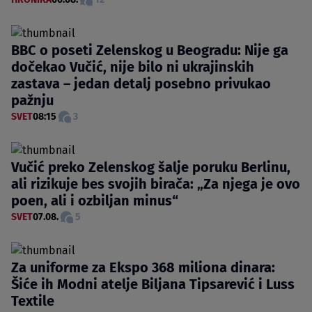
BBC o poseti Zelenskog u Beogradu: Nije ga
dočekao Vučić, nije bilo ni ukrajinskih
zastava – jedan detalj posebno privukao
pažnju
SVET
08:15
3
Vučić preko Zelenskog šalje poruku Berlinu,
ali rizikuje bes svojih birača: „Za njega je ovo
poen, ali i ozbiljan minus“
SVET
07.08.
5
Za uniforme za Ekspo 368 miliona dinara:
Šiće ih Modni atelje Biljana Tipsarević i Luss
Textile