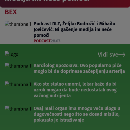
BEX
Podcast DLZ, Željko Bodrožić i Mihailo
Jovićević: Ni gašenje medija im neće
pomoći
PODCAST
28.07.
Vidi sve
Kardiolog upozorava: Ovo popularno piće
moglo bi da doprinese začepljenju arterija
Ako ste stalno umorni, lekar kaže da bi
uzrok mogao da bude nedostatak ovog
važnog nutrijenta
Ovaj mali organ ima mnogo veću ulogu u
dugovečnosti nego što se dosad mislilo,
pokazalo je istraživanje