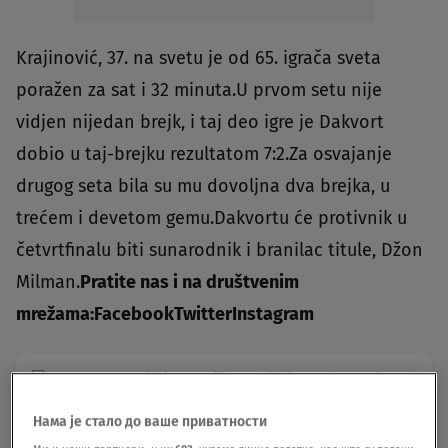
Krajinović, 37. na svetu je od 65. igrača sveta
poražen za sat i 32 minuta.U prvom setu nije
vidjen nijedan brejk, i taj deo igre je Dakvort
dobio u taj-brejku rezultatom 7:2.Za osvajanje
drugog seta bila su mu dovoljna dva brejka, u
trećem i devetom gemu.Dakvortu će protivnik u
četvrtfinalu biti sunarodnik i branilac titule, Džon
Milman.
Pratite nas i na društvenim
mrežama:
Facebook
Twitter
Instagram
Jokićeve reči o Srbiji izazvale novi
revolt, navijači spominju Đokovića i
Rađu
Нама је стало до ваше приватности
KOŠARKA
23.09.21.