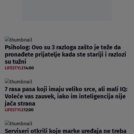
Psiholog: Ovo su 3 razloga zašto je teže da
pronađete prijatelje kada ste stariji i razlozi
su tužni
LIFESTYLE
14:00
7 rasa pasa koji imaju veliko srce, ali mali IQ:
Voleće vas zauvek, iako im inteligencija nije
jača strana
LIFESTYLE
12:00
Serviseri otkrili koje marke uređaja ne treba