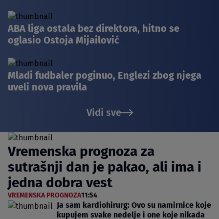
ABA liga ostala bez direktora, hitno se
oglasio Ostoja Mijailović
Mladi fudbaler poginuo, Englezi zbog njega
uveli nova pravila
Vidi sve
Vremenska prognoza za
sutrašnji dan je pakao, ali ima i
jedna dobra vest
VREMENSKA PROGNOZA
11:54
Ja sam kardiohirurg: Ovo su namirnice koje
kupujem svake nedelje i one koje nikada