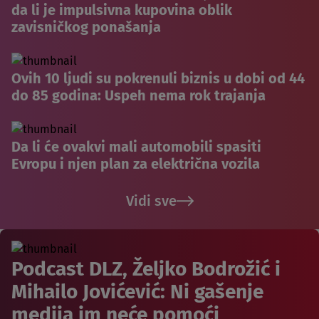
da li je impulsivna kupovina oblik
zavisničkog ponašanja
Ovih 10 ljudi su pokrenuli biznis u dobi od 44
do 85 godina: Uspeh nema rok trajanja
Da li će ovakvi mali automobili spasiti
Evropu i njen plan za električna vozila
Vidi sve
Podcast DLZ, Željko Bodrožić i
Mihailo Jovićević: Ni gašenje
medija im neće pomoći