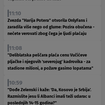
11:10
Zvezda "Harija Potera" otvorila OnlyFans i
zaradila više nego od glume: Pozira obučena -
nećete verovati zbog čega je ljudi plaćaju
11:08
"Deliblatska peščara plaća cenu Vučićeve
pljačke i njegovih 'severojug' kadrovika - za
stadione milioni, a požare gasimo lopatama"
10:59
"Dođe Zelenski i kaže: 'Da, Kosovo je Srbija'.
Razmislite jesu li Albanci imali teži udarac u
poslednjih 14-15 godina?"