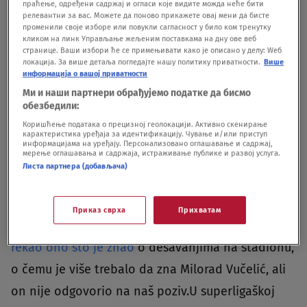
v=LyuCbvrumrY&ab_channel=FKTSCBA%C4%8CKAT
праћење, одређени садржај и огласи које видите можда неће бити
релевантни за вас. Можете да поново прикажете овај мени да бисте
OPOLAU Beogradu, posle opsade stadiona Crvene
променили своје изборе или повукли сагласност у било ком тренутку
кликом на линк Управљање жељеним поставкама на дну ове веб
zvezde i Partizana, duge cevi i redove
странице. Ваши избори ће се примењивати како је описано у делу: Wеб
локација. За више детаља погледајте нашу политику приватности.
Више
žandarmerije zameniće fudbaleri. Zvezdini će ovaj
информација о вашој приватности
put moći da uđu na stadion, spakuju se i krenu
Ми и наши партнери обрађујемо податке да бисмо
обезбедили:
put Novog Pazara, kome gostuju u nedelju.Dan
Коришћење података о прецизној геолокацији. Активно скенирање
карактеристика уређаја за идентификацију. Чување и/или приступ
ranije, Partizan će dočekati ekipu Napretka, a
информацијама на уређају. Персонализовано оглашавање и садржај,
мерење оглашавања и садржаја, истраживање публике и развој услуга.
klubovi se nisu previše oglašavali povodom
Листа партнера (добављача)
situacije koja je viđena u četvrtak, samo je
Vladimir Vuletić to učinio, iako se nalazio u
Приказ сврха
Прихватам
bolnici zbog vode u plućima.
Za Nova.rs, Vuletić je
rekao ono što je znao
o dešavanjima na stadionu,
o čemu je više trebalo da zna Milorad Vučelić, ali
on nije odgovorio na naš poziv.U superligaškoj