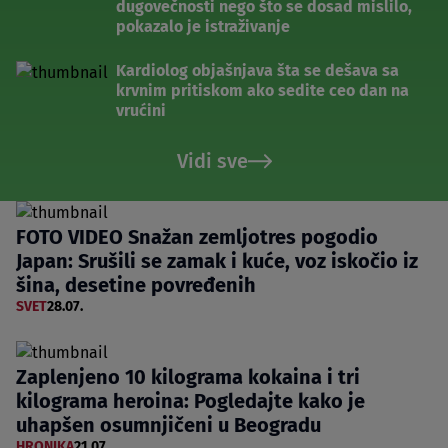
dugovečnosti nego što se dosad mislilo,
pokazalo je istraživanje
Kardiolog objašnjava šta se dešava sa
krvnim pritiskom ako sedite ceo dan na
vrućini
Vidi sve
FOTO VIDEO Snažan zemljotres pogodio
Japan: Srušili se zamak i kuće, voz iskočio iz
šina, desetine povređenih
SVET
28.07.
Zaplenjeno 10 kilograma kokaina i tri
kilograma heroina: Pogledajte kako je
uhapšen osumnjičeni u Beogradu
HRONIKA
21.07.