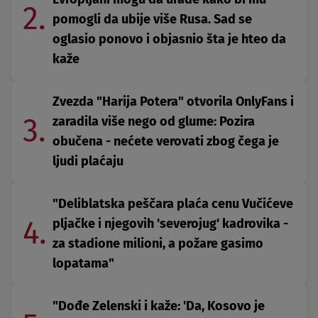
2.
pomogli da ubije više Rusa. Sad se
oglasio ponovo i objasnio šta je hteo da
kaže
Zvezda "Harija Potera" otvorila OnlyFans i
3.
zaradila više nego od glume: Pozira
obučena - nećete verovati zbog čega je
ljudi plaćaju
"Deliblatska peščara plaća cenu Vučićeve
4.
pljačke i njegovih 'severojug' kadrovika -
za stadione milioni, a požare gasimo
lopatama"
"Dođe Zelenski i kaže: 'Da, Kosovo je