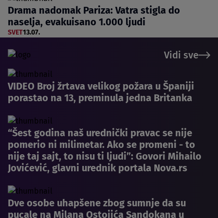
Drama nadomak Pariza: Vatra stigla do
naselja, evakuisano 1.000 ljudi
SVET
13.07.
Vidi sve
VIDEO Broj žrtava velikog požara u Španiji
porastao na 13, preminula jedna Britanka
“Šest godina naš urednički pravac se nije
pomerio ni milimetar. Ako se promeni - to
nije taj sajt, to nisu ti ljudi”: Govori Mihailo
Jovićević, glavni urednik portala Nova.rs
Dve osobe uhapšene zbog sumnje da su
pucale na Milana Ostojića Sandokana u