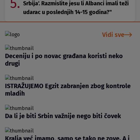
5.
Srbija'. Razmislite jesu li Albanci imali teži
udarac u poslednjih 14-15 godina?"
Vidi sve
Deceniju i po novac građana koristi neko
drugi
ISTRAŽUJEMO Egzit zabranjen zbog kontrole
mladih
Da li je biti Srbin važnije nego biti čovek
Kralja već imamo, samo se tako ne zove. A i