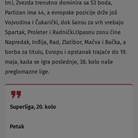
trci, Zvezda trenutno dominira sa 53 boda,
Partizan ima 44, a evropske pozicije drže još
Vojvodina i Čukarički, dok šansu za vrh vrebaju
Spartak, Proleter i Radnički.Opasnu zonu čine
Napredak, Inđija, Rad, Zlatibor, Mačva i Bačka, a
borba za titulu, Evropu i opstanak trajaće do 19.
maja, kada se igra poslednje, 38. kolo naše
preglomazne lige.
Superliga, 20. kolo
Petak