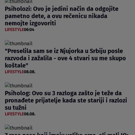
Psiholozi: Ovo je jedini način da odgojite
pametno dete, a ovu rečenicu nikada
nemojte izgovoriti
LIFESTYLE
06:04
"Preselila sam se iz Njujorka u Srbiju posle
razvoda i zažalila - ove 4 stvari su me skupo
koštale"
LIFESTYLE
08.08.
Psiholog: Ovo su 3 razloga zašto je teže da
pronađete prijatelje kada ste stariji i razlozi
su tužni
LIFESTYLE
08.08.