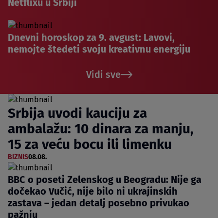
Netflixu u Srbiji
Dnevni horoskop za 9. avgust: Lavovi,
nemojte štedeti svoju kreativnu energiju
Vidi sve
Srbija uvodi kauciju za
ambalažu: 10 dinara za manju,
15 za veću bocu ili limenku
BIZNIS
08.08.
BBC o poseti Zelenskog u Beogradu: Nije ga
dočekao Vučić, nije bilo ni ukrajinskih
zastava – jedan detalj posebno privukao
pažnju