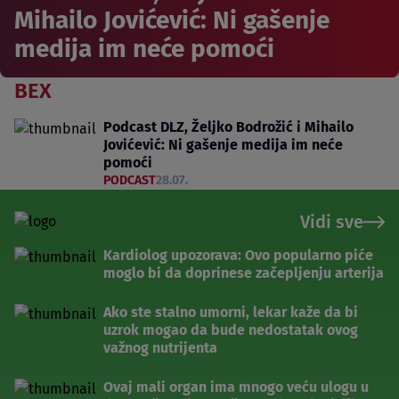
Mihailo Jovićević: Ni gašenje
medija im neće pomoći
BEX
Podcast DLZ, Željko Bodrožić i Mihailo
Jovićević: Ni gašenje medija im neće
pomoći
PODCAST
28.07.
Vidi sve
Kardiolog upozorava: Ovo popularno piće
moglo bi da doprinese začepljenju arterija
Ako ste stalno umorni, lekar kaže da bi
uzrok mogao da bude nedostatak ovog
važnog nutrijenta
Ovaj mali organ ima mnogo veću ulogu u