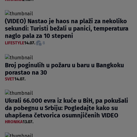
(VIDEO) Nastao je haos na plaži za nekoliko
sekundi: Turisti bežali u panici, temperatura
naglo pala za 10 stepeni
LIFESTYLE
14.07.
8
Broj poginulih u požaru u baru u Bangkoku
porastao na 30
SVET
14.07.
Ukrali 66.000 evra iz kuće u BiH, pa pokušali
da pobegnu u Srbiju: Pogledajte kako su
uhapšena četvorica osumnjičenih VIDEO
HRONIKA
13.07.