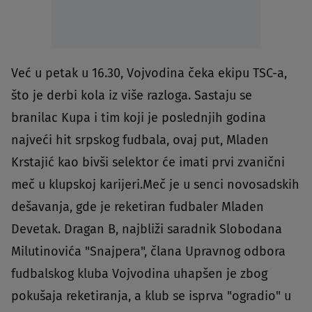
Već u petak u 16.30, Vojvodina čeka ekipu TSC-a,
što je derbi kola iz više razloga. Sastaju se
branilac Kupa i tim koji je poslednjih godina
najveći hit srpskog fudbala, ovaj put, Mladen
Krstajić kao bivši selektor će imati prvi zvanični
meč u klupskoj karijeri.Meč je u senci novosadskih
dešavanja, gde je reketiran fudbaler Mladen
Devetak. Dragan B, najbliži saradnik Slobodana
Milutinovića "Snajpera", člana Upravnog odbora
fudbalskog kluba Vojvodina uhapšen je zbog
pokušaja reketiranja, a klub se isprva "ogradio" u