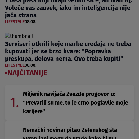
7 rasa pasa koji imaju veliko srce, ali mali IQ:
Voleće vas zauvek, iako im inteligencija nije
jača strana
LIFESTYLE
08.08.
Serviseri otkrili koje marke uređaja ne treba
kupovati jer se brzo kvare: "Popravka
preskupa, delova nema. Ovo treba kupiti"
LIFESTYLE
08.08.
NAJČITANIJE
Miljenik navijača Zvezde progovorio:
1.
"Prevarili su me, to je crno poglavlje moje
karijere"
Nemački novinar pitao Zelenskog šta
Evropljani mogu da urade kako bi mu