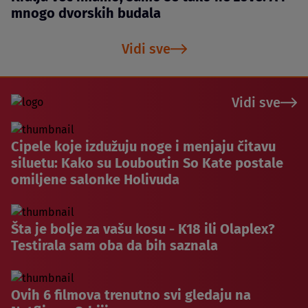
mnogo dvorskih budala
Vidi sve
Vidi sve
Cipele koje izdužuju noge i menjaju čitavu
siluetu: Kako su Louboutin So Kate postale
omiljene salonke Holivuda
Šta je bolje za vašu kosu - K18 ili Olaplex?
Testirala sam oba da bih saznala
Ovih 6 filmova trenutno svi gledaju na