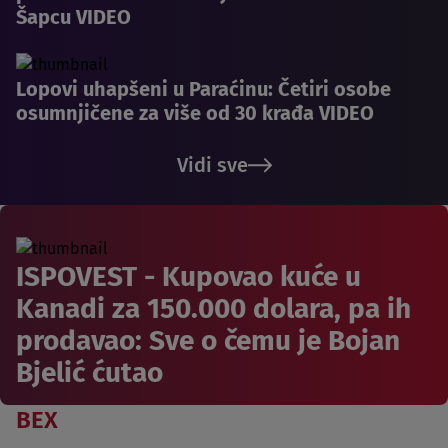
Šapcu VIDEO
Lopovi uhapšeni u Paraćinu: Četiri osobe
osumnjičene za više od 30 krađa VIDEO
Vidi sve
ISPOVEST - Kupovao kuće u
Kanadi za 150.000 dolara, pa ih
prodavao: Sve o čemu je Bojan
Bjelić ćutao
BEX