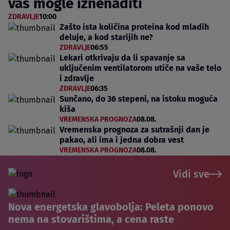
vas mogle iznenaditi
ZDRAVLJE
10:00
Zašto ista količina proteina kod mladih
deluje, a kod starijih ne?
ZDRAVLJE
06:55
Lekari otkrivaju da li spavanje sa
uključenim ventilatorom utiče na vaše telo
i zdravlje
ZDRAVLJE
06:35
Sunčano, do 36 stepeni, na istoku moguća
kiša
VREMENSKA PROGNOZA
08.08.
Vremenska prognoza za sutrašnji dan je
pakao, ali ima i jedna dobra vest
VREMENSKA PROGNOZA
08.08.
Vidi sve
Nova energetska glavobolja: Peleta ponovo
nema na stovarištima, a cena raste