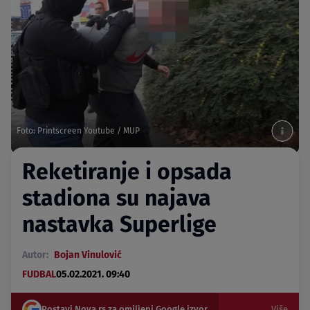
Foto: Printscreen Youtube / MUP
Reketiranje i opsada
stadiona su najava
nastavka Superlige
Autor:
Bojan Vinulović
FUDBAL
05.02.2021. 09:40
Postavi Nova.rs za omiljeni Google izvor
Više