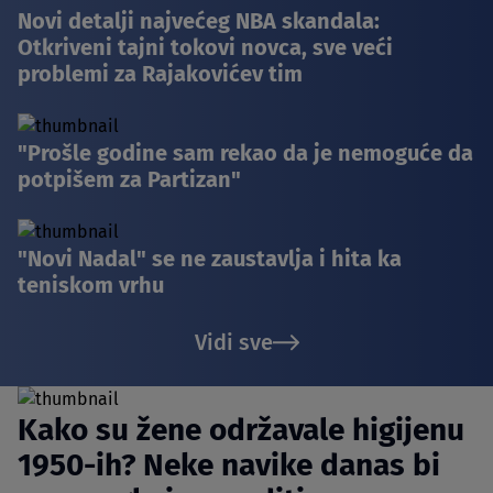
Novi detalji najvećeg NBA skandala:
Otkriveni tajni tokovi novca, sve veći
problemi za Rajakovićev tim
"Prošle godine sam rekao da je nemoguće da
potpišem za Partizan"
"Novi Nadal" se ne zaustavlja i hita ka
teniskom vrhu
Vidi sve
Kako su žene održavale higijenu
1950-ih? Neke navike danas bi