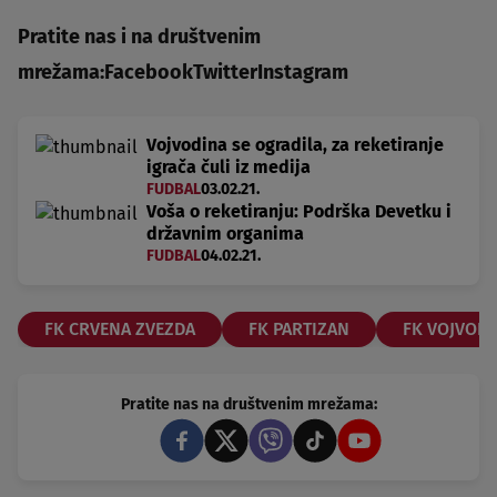
Pratite nas i na društvenim
mrežama:
Facebook
Twitter
Instagram
Vojvodina se ogradila, za reketiranje
igrača čuli iz medija
FUDBAL
03.02.21.
Voša o reketiranju: Podrška Devetku i
državnim organima
FUDBAL
04.02.21.
FK CRVENA ZVEZDA
FK PARTIZAN
FK VOJVODI
Pratite nas na društvenim mrežama: