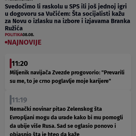
Svedočimo li raskolu u SPS ili još jednoj igri
u dogovoru sa Vučićem: Šta socijalisti kažu
za Novu o izlasku na izbore i izjavama Branka
Ružića
POLITIKA
08.08.
NAJNOVIJE
11:20
Miljenik navijača Zvezde progovorio: "Prevarili
su me, to je crno poglavlje moje karijere"
11:19
Nemački novinar pitao Zelenskog šta
Evropljani mogu da urade kako bi mu pomogli
da ubije više Rusa. Sad se oglasio ponovo i
objasnio šta je hteo da kaže