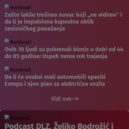
Zašto lakše trošimo novac koji „ne vidimo“ i
da li je impulsivna kupovina oblik
zavisničkog ponašanja
Ovih 10 ljudi su pokrenuli biznis u dobi od 44
do 85 godina: Uspeh nema rok trajanja
Da li će ovakvi mali automobili spasiti
Evropu i njen plan za električna vozila
Vidi sve
Podcast DLZ, Željko Bodrožić i