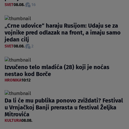
SVET
08.08.
16
„Crne udovice“ haraju Rusijom: Udaju se za
vojnike pred odlazak na front, a imaju samo
jedan cilj
SVET
08.08.
2
Izvučeno telo mladića (28) koji je noćas
nestao kod Borče
HRONIKA
10:12
Da li će mu publika ponovo zviždati? Festival
u Vrnjačkoj Banji prerasta u festival Željka
Mitrovića
KULTURA
08.08.