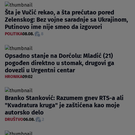
Šta je Vučić rekao, a šta prećutao pored
Zelenskog: Bez vojne saradnje sa Ukrajinom,
Putinovo ime nije smeo da izgovori
POLITIKA
08.08.
8
Opsadno stanje na Dorćolu: Mladić (21)
pogođen direktno u stomak, drugovi ga
dovezli u Urgentni centar
HRONIKA
09:02
Branko Stanković: Razumem gnev RTS-a ali
"Kvadratura kruga" je zaštićena kao moje
autorsko delo
DRUŠTVO
06.08.
2