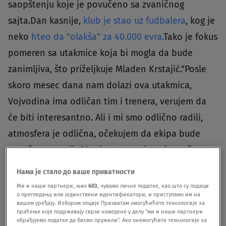
saopštenju koje je povučeno sa zvaničnog
sajta.Dan kasnije,
klub je stao uz fudbalera
, kog je
neko
hteo da "olakša" za 40.000 evra.
Tako je fokus
pomeren sa utakmice koja bi mogla da bude
zanimljiva, što priželjkuje Mladen Krstajić."Posle
skoro mesec dana nam dolazi ova utakmica,
Vojvodina ima odličan tim i trenera, verujem da
će biti interesantno. Ali i mi smo odlično radili,
atmosfera je odlična, očekujem da ekipa bude
angažovana svih 90 minuta, verujem da možemo
da ostvarimo pobedu", rekao je Krstajić, a u TSC-u
Нама је стало до ваше приватности
dodaju da još nisu izgubili od Vojvodine i da žele
Ми и наши партнери, њих
603
, чувамо личне податке, као што су подаци
о прегледању или јединствени идентификатори, и приступамо им на
nastavak
вашем уређају. Избором опције Прихватам омогућићете технологије за
праћење које подржавају сврхе наведене у делу "ми и наши партнери
tradicije.https://www.youtube.com/watch?
обрађујемо податке да бисмо пружили". Ако онемогућите технологије за