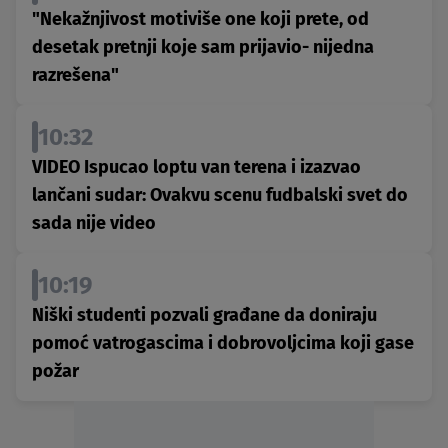
"Nekažnjivost motiviše one koji prete, od
desetak pretnji koje sam prijavio- nijedna
razrešena"
10:32
VIDEO Ispucao loptu van terena i izazvao
lančani sudar: Ovakvu scenu fudbalski svet do
sada nije video
10:19
Niški studenti pozvali građane da doniraju
pomoć vatrogascima i dobrovoljcima koji gase
požar