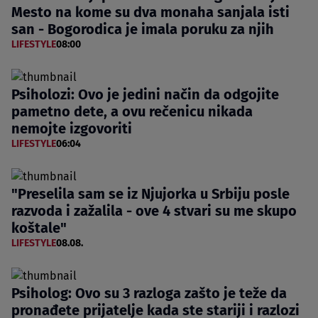
Mesto na kome su dva monaha sanjala isti
san - Bogorodica je imala poruku za njih
LIFESTYLE
08:00
Psiholozi: Ovo je jedini način da odgojite
pametno dete, a ovu rečenicu nikada
nemojte izgovoriti
LIFESTYLE
06:04
"Preselila sam se iz Njujorka u Srbiju posle
razvoda i zažalila - ove 4 stvari su me skupo
koštale"
LIFESTYLE
08.08.
Psiholog: Ovo su 3 razloga zašto je teže da
pronađete prijatelje kada ste stariji i razlozi