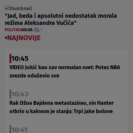
"Jad, beda i apsolutni nedostatak morala
režima Aleksandra Vučića"
POLITIKA
08.08.
1
NAJNOVIJE
10:45
VIDEO Jokić kao sav normalan svet: Potez NBA
zvezde oduševio sve
10:43
Rak Džoa Bajdena metastazirao, sin Hanter
otkrio u kakvom je stanju: Trpi jake bolove
10:41