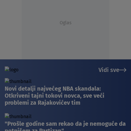
Oglas
Vidi sve
Novi detalji najvećeg NBA skandala:
Otkriveni tajni tokovi novca, sve veći
problemi za Rajakovićev tim
"Prošle godine sam rekao da je nemoguće da
potpišem za Partizan"