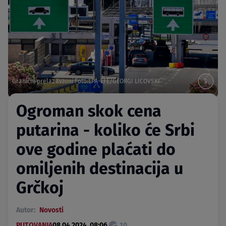
Granični prelaz Evzoni Foto:EPA-EFE/GEORGI LICOVSKI
Ogroman skok cena
putarina - koliko će Srbi
ove godine plaćati do
omiljenih destinacija u
Grčkoj
Autor:
Novosti
PUTOVANJA
08.04.2024. 08:06
10