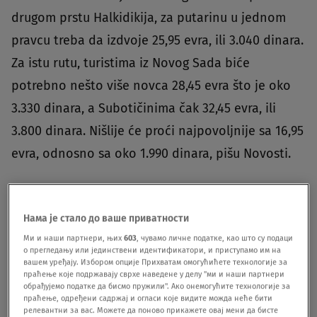
drugom prstu Halkidikija, za putarinu u jednom
pravcu treba da izdvoje 25,95 evra, ili 3.040 dinara.
Za istu rutu, turistima iz Novog Sada biće
potrebno nešto više novca 28,45 evra što je oko
3.330 dinara, a Subotičinima čak 32,45 evra, ili
3.800 dinara. Nišlije će proći najpovoljnije sa 16,95
evra, odnosno sa oko 1.990 dinara, pišu Novosti.
Putnici koji iz Beograda idu na Krf, do Igumenice
će platiti 36,25 evra, odnosno oko 4.250 dinara, a
Нама је стало до ваше приватности
ukoliko letuju na Tasosu, putarina do Kavale će ih
Ми и наши партнери, њих
603
, чувамо личне податке, као што су подаци
о прегледању или јединствени идентификатори, и приступамо им на
koštati 31,55 evra ili oko 3.700 dinara. Od Beograda
вашем уређају. Избором опције Прихватам омогућићете технологије за
праћење које подржавају сврхе наведене у делу "ми и наши партнери
do Atine potrebno je izdvojiti 58,65 evra, što je
обрађујемо податке да бисмо пружили". Ако онемогућите технологије за
праћење, одређени садржај и огласи које видите можда неће бити
6.870 dinara.
релевантни за вас. Можете да поново прикажете овај мени да бисте