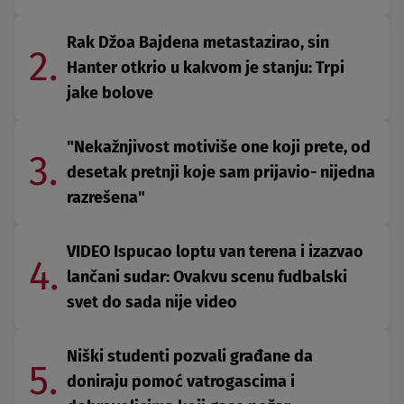
Rak Džoa Bajdena metastazirao, sin
2.
Hanter otkrio u kakvom je stanju: Trpi
jake bolove
"Nekažnjivost motiviše one koji prete, od
3.
desetak pretnji koje sam prijavio- nijedna
razrešena"
VIDEO Ispucao loptu van terena i izazvao
4.
lančani sudar: Ovakvu scenu fudbalski
svet do sada nije video
Niški studenti pozvali građane da
5.
doniraju pomoć vatrogascima i