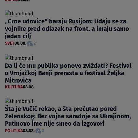
„Crne udovice“ haraju Rusijom: Udaju se za
vojnike pred odlazak na front, a imaju samo
jedan cilj
SVET
08.08.
2
Da li će mu publika ponovo zviždati? Festival
u Vrnjačkoj Banji prerasta u festival Željka
Mitrovića
KULTURA
08.08.
Šta je Vučić rekao, a šta prećutao pored
Zelenskog: Bez vojne saradnje sa Ukrajinom,
Putinovo ime nije smeo da izgovori
POLITIKA
08.08.
8