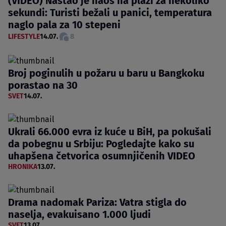
(VIDEO) Nastao je haos na plaži za nekoliko
sekundi: Turisti bežali u panici, temperatura
naglo pala za 10 stepeni
LIFESTYLE
14.07.
8
Broj poginulih u požaru u baru u Bangkoku
porastao na 30
SVET
14.07.
Ukrali 66.000 evra iz kuće u BiH, pa pokušali
da pobegnu u Srbiju: Pogledajte kako su
uhapšena četvorica osumnjičenih VIDEO
HRONIKA
13.07.
Drama nadomak Pariza: Vatra stigla do
naselja, evakuisano 1.000 ljudi
SVET
13.07.