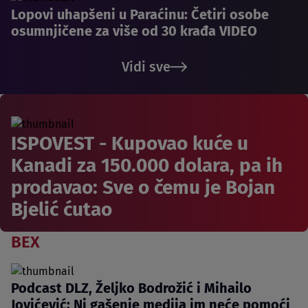
Lopovi uhapšeni u Paraćinu: Četiri osobe
osumnjičene za više od 30 krađa VIDEO
Vidi sve
ISPOVEST - Kupovao kuće u
Kanadi za 150.000 dolara, pa ih
prodavao: Sve o čemu je Bojan
Bjelić ćutao
BEX
Podcast DLZ, Željko Bodrožić i Mihailo
Jovićević: Ni gašenje medija im neće pomoći