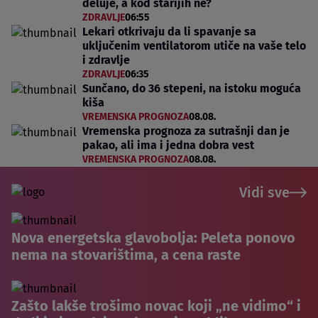
deluje, a kod starijih ne?
ZDRAVLJE
06:55
Lekari otkrivaju da li spavanje sa
uključenim ventilatorom utiče na vaše telo
i zdravlje
ZDRAVLJE
06:35
Sunčano, do 36 stepeni, na istoku moguća
kiša
VREMENSKA PROGNOZA
08.08.
Vremenska prognoza za sutrašnji dan je
pakao, ali ima i jedna dobra vest
VREMENSKA PROGNOZA
08.08.
Vidi sve
Nova energetska glavobolja: Peleta ponovo
nema na stovarištima, a cena raste
Zašto lakše trošimo novac koji „ne vidimo“ i