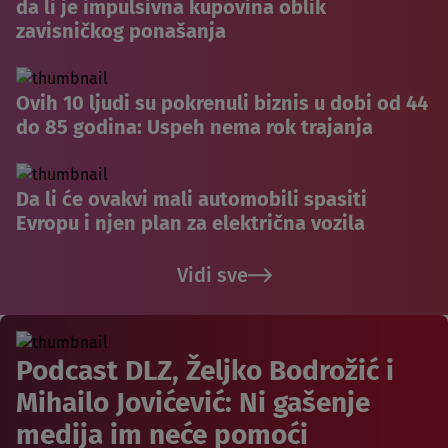
da li je impulsivna kupovina oblik
zavisničkog ponašanja
Ovih 10 ljudi su pokrenuli biznis u dobi od 44
do 85 godina: Uspeh nema rok trajanja
Da li će ovakvi mali automobili spasiti
Evropu i njen plan za električna vozila
Vidi sve
Podcast DLZ, Željko Bodrožić i
Mihailo Jovićević: Ni gašenje
medija im neće pomoći