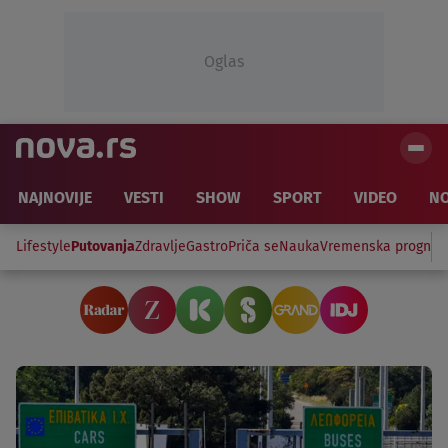
Oglas
NAJNOVIJE
VESTI
SHOW
SPORT
VIDEO
NO
Lifestyle
Putovanja
Zdravlje
Gastro
Priča se
Nauka
Vremenska prognoz