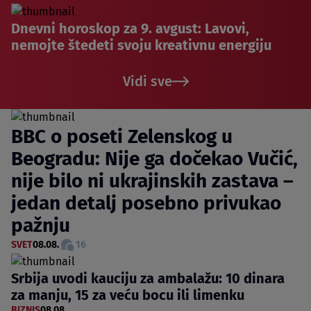
Dnevni horoskop za 9. avgust: Lavovi,
nemojte štedeti svoju kreativnu energiju
Vidi sve
BBC o poseti Zelenskog u
Beogradu: Nije ga dočekao Vučić,
nije bilo ni ukrajinskih zastava –
jedan detalj posebno privukao
pažnju
SVET
08.08.
16
Srbija uvodi kauciju za ambalažu: 10 dinara
za manju, 15 za veću bocu ili limenku
BIZNIS
08.08.