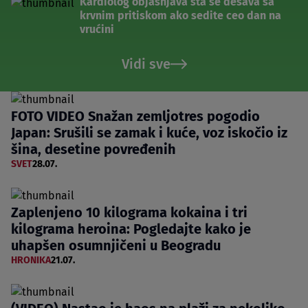
Kardiolog objašnjava šta se dešava sa
krvnim pritiskom ako sedite ceo dan na
vrućini
Vidi sve
FOTO VIDEO Snažan zemljotres pogodio
Japan: Srušili se zamak i kuće, voz iskočio iz
šina, desetine povređenih
SVET
28.07.
Zaplenjeno 10 kilograma kokaina i tri
kilograma heroina: Pogledajte kako je
uhapšen osumnjičeni u Beogradu
HRONIKA
21.07.