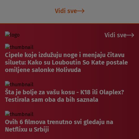
Vidi sve
Vidi sve
Cipele koje izdužuju noge i menjaju čitavu
siluetu: Kako su Louboutin So Kate postale
omiljene salonke Holivuda
Šta je bolje za vašu kosu - K18 ili Olaplex?
Testirala sam oba da bih saznala
Ovih 6 filmova trenutno svi gledaju na
Netflixu u Srbiji