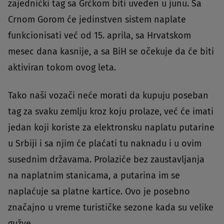
zajednički tag sa Grčkom biti uveden u junu. Sa
Crnom Gorom će jedinstven sistem naplate
funkcionisati već od 15. aprila, sa Hrvatskom
mesec dana kasnije, a sa BiH se očekuje da će biti
aktiviran tokom ovog leta.
Tako naši vozači neće morati da kupuju poseban
tag za svaku zemlju kroz koju prolaze, već će imati
jedan koji koriste za elektronsku naplatu putarine
u Srbiji i sa njim će plaćati tu naknadu i u ovim
susednim državama. Prolaziće bez zaustavljanja
na naplatnim stanicama, a putarina im se
naplaćuje sa platne kartice. Ovo je posebno
značajno u vreme turističke sezone kada su velike
gužve.