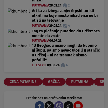
turisti
PUTOVANJA
28.02.24.
2
Grčka za izbegavanje: Srpski turisti
otkrili na koje mesto nikad više ne bi
otišli na letovanje
PUTOVANJA
29.02.24.
4
Tag za plaćanje putarine do Grčke: Šta
morate da znate
PUTOVANJA
06.07.23.
"U Beogradu nismo mogli da kupimo
ni šupu, pa smo novac uložili u stančić
u Grčkoj - ni na trenutak nismo
požalili"
LIFESTYLE
09.03.24.
6
CENA PUTARINE
GRČKA
PUTARINA
SEV
Pratite nas na društvenim mrežama: