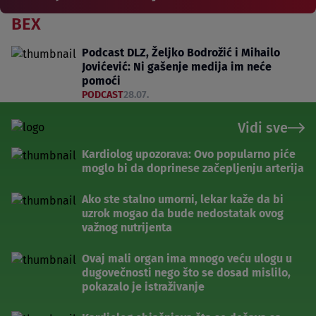
BEX
Podcast DLZ, Željko Bodrožić i Mihailo
Jovićević: Ni gašenje medija im neće
pomoći
PODCAST
28.07.
Vidi sve
Kardiolog upozorava: Ovo popularno piće
moglo bi da doprinese začepljenju arterija
Ako ste stalno umorni, lekar kaže da bi
uzrok mogao da bude nedostatak ovog
važnog nutrijenta
Ovaj mali organ ima mnogo veću ulogu u
dugovečnosti nego što se dosad mislilo,
pokazalo je istraživanje