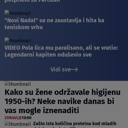
"Novi Nadal" se ne zaustavlja i hita ka
teniskom vrhu
VIDEO Pola lica mu paralisano, ali se vratio:
Legendarni kapiten oduševio sve
Vidi sve
Kako su žene održavale higijenu
1950-ih? Neke navike danas bi
vas mogle iznenaditi
ZDRAVLJE
10:00
Zašto ista količina proteina kod mladih