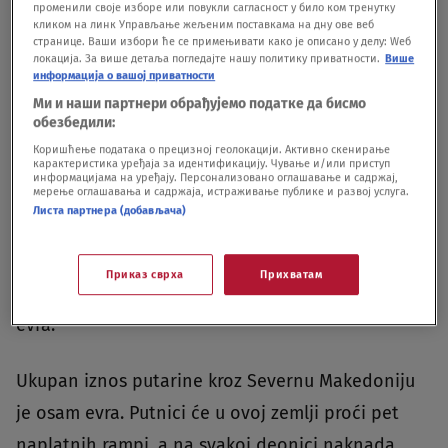
променили своје изборе или повукли сагласност у било ком тренутку
кликом на линк Управљање жељеним поставкама на дну ове веб
Putarina kroz Srbiju i S.
странице. Ваши избори ће се примењивати како је описано у делу: Wеб
локација. За више детаља погледајте нашу политику приватности.
Више
Makedoniju
информација о вашој приватности
Ми и наши партнери обрађујемо податке да бисмо
обезбедили:
Za korišćenje auto-puta kroz Srbiju, od Subotice
Коришћење података о прецизној геолокацији. Активно скенирање
do Preševa naknada za putnička vozila u jednom
карактеристика уређаја за идентификацију. Чување и/или приступ
информацијама на уређају. Персонализовано оглашавање и садржај,
мерење оглашавања и садржаја, истраживање публике и развој услуга.
pravcu iznosi 2.450 dinara, ili 21,5 evra, a iz
Листа партнера (добављача)
Beograda 1.720 dinara, odnosno 15 evra. Od Novog
Sada do Preševa putarina je 2.010 dinara, ili 17,5
Приказ сврха
Прихватам
evra, a od Niša košta 700 dinara, odnosno šest
evra.
Ukupan iznos putarine kroz Severnu Makedoniju
je osam evra. Putnici će u ovoj zemlji proći pet
naplatnih rampi, a na svakoj deonici naknada