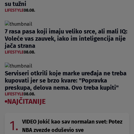
su tužni
LIFESTYLE
08.08.
7 rasa pasa koji imaju veliko srce, ali mali IQ:
Voleće vas zauvek, iako im inteligencija nije
jača strana
LIFESTYLE
08.08.
Serviseri otkrili koje marke uređaja ne treba
kupovati jer se brzo kvare: "Popravka
preskupa, delova nema. Ovo treba kupiti"
LIFESTYLE
08.08.
NAJČITANIJE
1.
VIDEO Jokić kao sav normalan svet: Potez
NBA zvezde oduševio sve