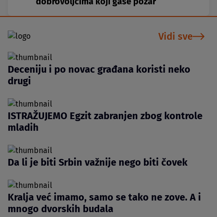
dobrovoljcima koji gase požar
Vidi sve
Deceniju i po novac građana koristi neko
drugi
ISTRAŽUJEMO Egzit zabranjen zbog kontrole
mladih
Da li je biti Srbin važnije nego biti čovek
Kralja već imamo, samo se tako ne zove. A i
mnogo dvorskih budala