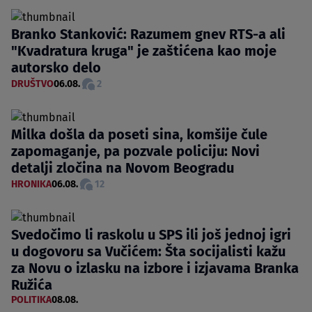
Branko Stanković: Razumem gnev RTS-a ali
"Kvadratura kruga" je zaštićena kao moje
autorsko delo
DRUŠTVO
06.08.
2
Milka došla da poseti sina, komšije čule
zapomaganje, pa pozvale policiju: Novi
detalji zločina na Novom Beogradu
HRONIKA
06.08.
12
Svedočimo li raskolu u SPS ili još jednoj igri
u dogovoru sa Vučićem: Šta socijalisti kažu
za Novu o izlasku na izbore i izjavama Branka
Ružića
POLITIKA
08.08.