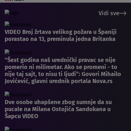
Vidi sve
VIDEO Broj žrtava velikog požara u Španiji
porastao na 13, preminula jedna Britanka
“Šest godina naš urednički pravac se nije
pomerio ni milimetar. Ako se promeni - to
nije taj sajt, to nisu ti ljudi”: Govori Mihailo
Jovićević, glavni urednik portala Nova.rs
Dve osobe uhapšene zbog sumnje da su
pucale na Milana Ostojića Sandokana u
Šapcu VIDEO