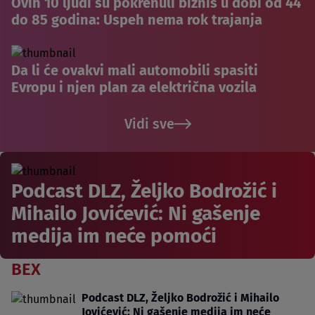
Ovih 10 ljudi su pokrenuli biznis u dobi od 44
do 85 godina: Uspeh nema rok trajanja
Da li će ovakvi mali automobili spasiti
Evropu i njen plan za električna vozila
Vidi sve
Podcast DLZ, Željko Bodrožić i
Mihailo Jovićević: Ni gašenje
medija im neće pomoći
BEX
Podcast DLZ, Željko Bodrožić i Mihailo
Jovićević: Ni gašenje medija im neće