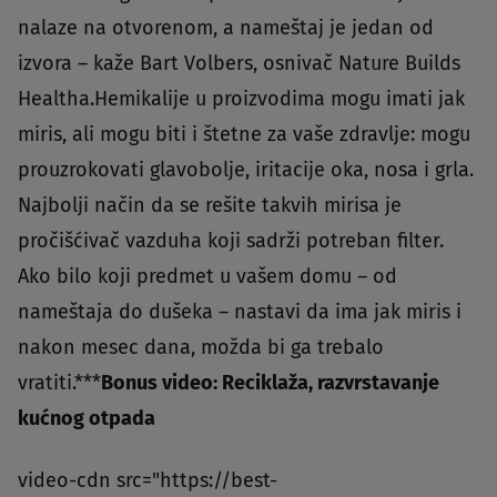
nalaze na otvorenom, a nameštaj je jedan od
izvora – kaže Bart Volbers, osnivač Nature Builds
Healtha.Hemikalije u proizvodima mogu imati jak
miris, ali mogu biti i štetne za vaše zdravlje: mogu
prouzrokovati glavobolje, iritacije oka, nosa i grla.
Najbolji način da se rešite takvih mirisa je
pročišćivač vazduha koji sadrži potreban filter.
Ako bilo koji predmet u vašem domu – od
nameštaja do dušeka – nastavi da ima jak miris i
nakon mesec dana, možda bi ga trebalo
vratiti.***
Bonus video: Reciklaža, razvrstavanje
kućnog otpada
video-cdn src="https://best-