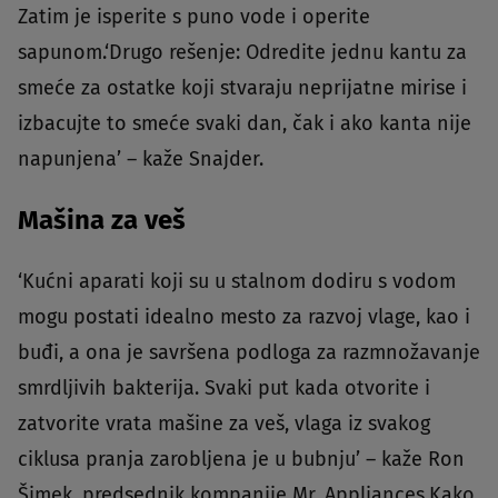
Zatim je isperite s puno vode i operite
sapunom.‘Drugo rešenje: Odredite jednu kantu za
smeće za ostatke koji stvaraju neprijatne mirise i
izbacujte to smeće svaki dan, čak i ako kanta nije
napunjena’ – kaže Snajder.
Mašina za veš
‘Kućni aparati koji su u stalnom dodiru s vodom
mogu postati idealno mesto za razvoj vlage, kao i
buđi, a ona je savršena podloga za razmnožavanje
smrdljivih bakterija. Svaki put kada otvorite i
zatvorite vrata mašine za veš, vlaga iz svakog
ciklusa pranja zarobljena je u bubnju’ – kaže Ron
Šimek, predsednik kompanije Mr. Appliances.Kako