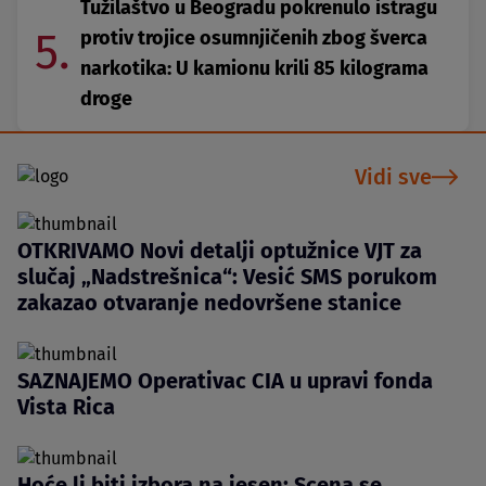
Tužilaštvo u Beogradu pokrenulo istragu
5.
protiv trojice osumnjičenih zbog šverca
narkotika: U kamionu krili 85 kilograma
droge
Vidi sve
OTKRIVAMO Novi detalji optužnice VJT za
slučaj „Nadstrešnica“: Vesić SMS porukom
zakazao otvaranje nedovršene stanice
SAZNAJEMO Operativac CIA u upravi fonda
Vista Rica
Hoće li biti izbora na jesen: Scena se