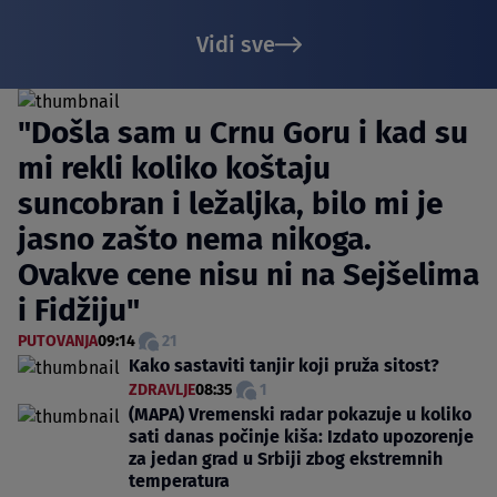
Vidi sve
"Došla sam u Crnu Goru i kad su
mi rekli koliko koštaju
suncobran i ležaljka, bilo mi je
jasno zašto nema nikoga.
Ovakve cene nisu ni na Sejšelima
i Fidžiju"
PUTOVANJA
09:14
21
Kako sastaviti tanjir koji pruža sitost?
ZDRAVLJE
08:35
1
(MAPA) Vremenski radar pokazuje u koliko
sati danas počinje kiša: Izdato upozorenje
za jedan grad u Srbiji zbog ekstremnih
temperatura