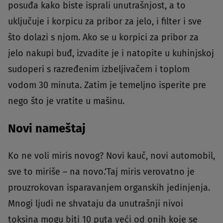
posuđa kako biste isprali unutrašnjost, a to
uključuje i korpicu za pribor za jelo, i filter i sve
što dolazi s njom. Ako se u korpici za pribor za
jelo nakupi buđ, izvadite je i natopite u kuhinjskoj
sudoperi s razređenim izbeljivačem i toplom
vodom 30 minuta. Zatim je temeljno isperite pre
nego što je vratite u mašinu.
Novi nameštaj
Ko ne voli miris novog? Novi kauč, novi automobil,
sve to miriše – na novo.‘Taj miris verovatno je
prouzrokovan isparavanjem organskih jedinjenja.
Mnogi ljudi ne shvataju da unutrašnji nivoi
toksina mogu biti 10 puta veći od onih koje se