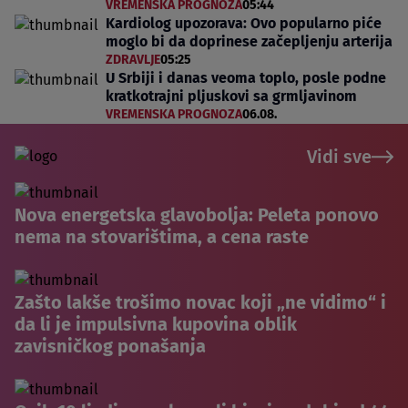
VREMENSKA PROGNOZA
05:44
Kardiolog upozorava: Ovo popularno piće
moglo bi da doprinese začepljenju arterija
ZDRAVLJE
05:25
U Srbiji i danas veoma toplo, posle podne
kratkotrajni pljuskovi sa grmljavinom
VREMENSKA PROGNOZA
06.08.
Vidi sve
Nova energetska glavobolja: Peleta ponovo
nema na stovarištima, a cena raste
Zašto lakše trošimo novac koji „ne vidimo“ i
da li je impulsivna kupovina oblik
zavisničkog ponašanja