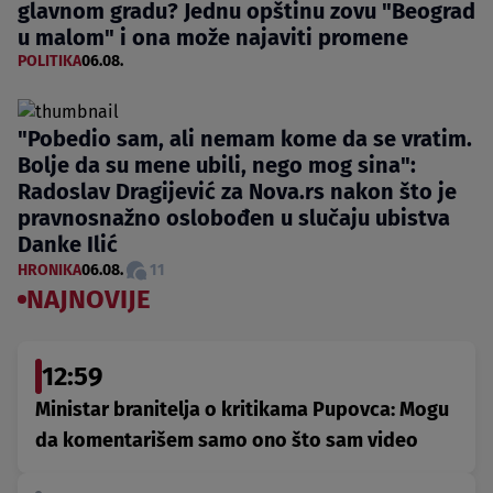
glavnom gradu? Jednu opštinu zovu "Beograd
u malom" i ona može najaviti promene
POLITIKA
06.08.
"Pobedio sam, ali nemam kome da se vratim.
Bolje da su mene ubili, nego mog sina":
Radoslav Dragijević za Nova.rs nakon što je
pravnosnažno oslobođen u slučaju ubistva
Danke Ilić
HRONIKA
06.08.
11
NAJNOVIJE
12:59
Ministar branitelja o kritikama Pupovca: Mogu
da komentarišem samo ono što sam video