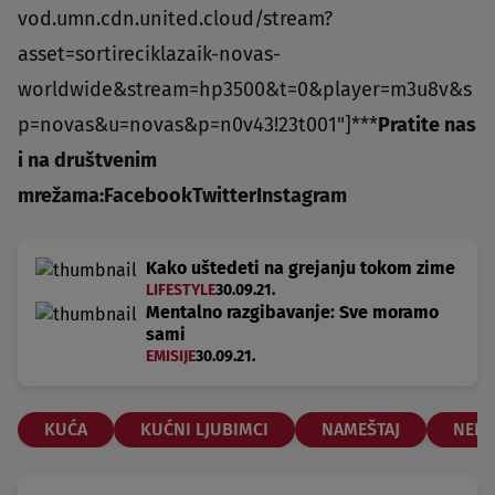
vod.umn.cdn.united.cloud/stream?
asset=sortireciklazaik-novas-
worldwide&stream=hp3500&t=0&player=m3u8v&s
p=novas&u=novas&p=n0v43!23t001"]***
Pratite nas
i na društvenim
mrežama:
Facebook
Twitter
Instagram
Kako uštedeti na grejanju tokom zime
LIFESTYLE
30.09.21.
Mentalno razgibavanje: Sve moramo
sami
EMISIJE
30.09.21.
KUĆA
KUĆNI LJUBIMCI
NAMEŠTAJ
NEPR