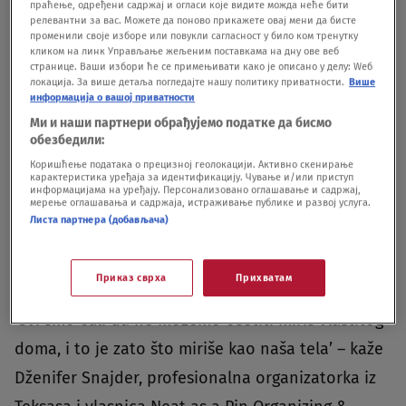
праћење, одређени садржај и огласи које видите можда неће бити
Ako imate naviku držati korpu s prljavom odećom
релевантни за вас. Можете да поново прикажете овај мени да бисте
променили своје изборе или повукли сагласност у било ком тренутку
u kupatilu, to bi mogao biti jedan od problema.
кликом на линк Управљање жељеним поставкама на дну ове веб
странице. Ваши избори ће се примењивати како је описано у делу: Wеб
Umesto toga, držite je u svojoj spavaćoj sobi ili
локација. За више детаља погледајте нашу политику приватности.
Више
информација о вашој приватности
ormaru gde neće biti izložena isparavanju iz kade
Ми и наши партнери обрађујемо податке да бисмо
i tuša.‘U vlažnom okruženju bakterije se
обезбедили:
razmnožavaju, a to može stvoriti neprijatne
Коришћење података о прецизној геолокацији. Активно скенирање
карактеристика уређаја за идентификацију. Чување и/или приступ
mirise’ – ističe Navas. Ako imate mokru prljavu
информацијама на уређају. Персонализовано оглашавање и садржај,
мерење оглашавања и садржаја, истраживање публике и развој услуга.
odeću, operite veš što pre.
Листа партнера (добављача)
Posteljina
Приказ сврха
Прихватам
‘Svi smo čuli da ne možemo osetiti miris vlastitog
doma, i to je zato što miriše kao naša tela’ – kaže
Dženifer Snajder, profesionalna organizatorka iz