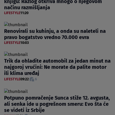
knjigu: Razlog otkriva mnogo o njegovom
načinu razmišljanja
LIFESTYLE
11:20
Renovirali su kuhinju, a onda su naleteli na
pravo bogatstvo vredno 70.000 evra
LIFESTYLE
10:03
Trik da ohladite automobil za jedan minut na
najgoroj vrućini: Ne morate da palite motor
ili klima uređaj
LIFESTYLE
09:22
6
Potpuno pomračenje Sunca stiže 12. avgusta,
ali senka ide u pogrešnom smeru: Evo šta će
se videti iz Srbije