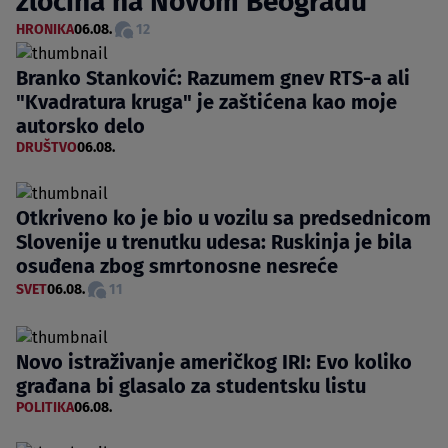
zločina na Novom Beogradu
HRONIKA
06.08.
12
Branko Stanković: Razumem gnev RTS-a ali
"Kvadratura kruga" je zaštićena kao moje
autorsko delo
DRUŠTVO
06.08.
Otkriveno ko je bio u vozilu sa predsednicom
Slovenije u trenutku udesa: Ruskinja je bila
osuđena zbog smrtonosne nesreće
SVET
06.08.
11
Novo istraživanje američkog IRI: Evo koliko
građana bi glasalo za studentsku listu
POLITIKA
06.08.