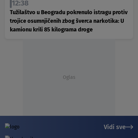
12:38
Tužilaštvo u Beogradu pokrenulo istragu protiv
trojice osumnjičenih zbog šverca narkotika: U
kamionu krili 85 kilograma droge
Oglas
Vidi sve