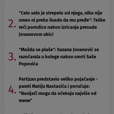
"Celo selo je strepelo od njega, niko nije
2.
smeo ni preko livade da mu pređe": Teške
reči porodice nakon izricanja presude
Jovanovom ubici
"Možda se plaše": Suzana Jovanović se
3.
razočarala u kolege nakon smrti Saše
Popovića
Partizan predstavio veliko pojačanje -
4.
pamti Matiju Nastasića i poručuje:
"Navijači mogu da očekuju najviše od
mene"