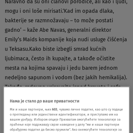
Naravno da su oni članovi porodice, ali kao i ljudi,
mogu i oni loše mirisati.‘Kad im opada dlaka,
bakterije se razmnožavaju – to može postati
gadno’ – kaže Abe Navas, generalni direktor
Emily’s Maids kompanije koja nudi usluge čišćenja
u Teksasu.Kako biste izbegli smrad kućnih
ljubimaca, često ih kupajte, a takođe očistite
mesta na kojima spavaju i jedu barem jednom
nedeljno sapunom i vodom (bez jakih hemikalija).
Takođe, redovno usisavajte ispod kreveta i sofe
kako biste izbegli nakupljanje dlake, a time i
Нама је стало до ваше приватности
neprijatnih mirisa.
Ми и наши партнери, њих
603
, чувамо личне податке, као што су подаци
о прегледању или јединствени идентификатори, и приступамо им на
вашем уређају. Избором опције Прихватам омогућићете технологије за
Mokra odeća
праћење које подржавају сврхе наведене у делу "ми и наши партнери
обрађујемо податке да бисмо пружили". Ако онемогућите технологије за