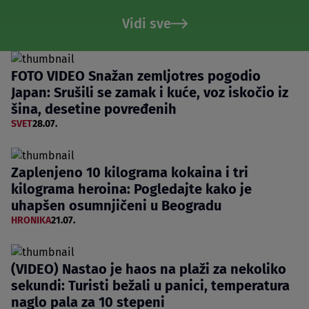
Vidi sve
FOTO VIDEO Snažan zemljotres pogodio
Japan: Srušili se zamak i kuće, voz iskočio iz
šina, desetine povređenih
SVET
28.07.
Zaplenjeno 10 kilograma kokaina i tri
kilograma heroina: Pogledajte kako je
uhapšen osumnjičeni u Beogradu
HRONIKA
21.07.
(VIDEO) Nastao je haos na plaži za nekoliko
sekundi: Turisti bežali u panici, temperatura
naglo pala za 10 stepeni