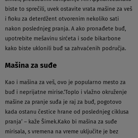
biste to sprečili, uvek ostavite vrata mašine za veš
i fioku za deterdžent otvorenim nekoliko sati
nakon poslednjeg pranja. A ako pronađete buđ,
upotrebite mešavinu sirćeta i sode bikarbone
kako biste uklonili buđ sa zahvaćenih područja.
Mašina za suđe
Kao i mašina za veš, ovo je popularno mesto za
buđ i neprijatne mirise.‘Toplo i vlažno okruženje
mašine za pranje suđa je raj za buđ, pogotovo
kada ostanu čestice hrane od poslednjeg ciklusa
pranja’ – kaže Šimek.Kako bi mašina za suđe
mirisala, s vremena na vreme uključite je bez