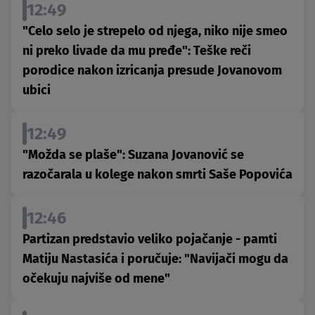
12:49
"Celo selo je strepelo od njega, niko nije smeo
ni preko livade da mu pređe": Teške reči
porodice nakon izricanja presude Jovanovom
ubici
12:49
"Možda se plaše": Suzana Jovanović se
razočarala u kolege nakon smrti Saše Popovića
12:46
Partizan predstavio veliko pojačanje - pamti
Matiju Nastasića i poručuje: "Navijači mogu da
očekuju najviše od mene"