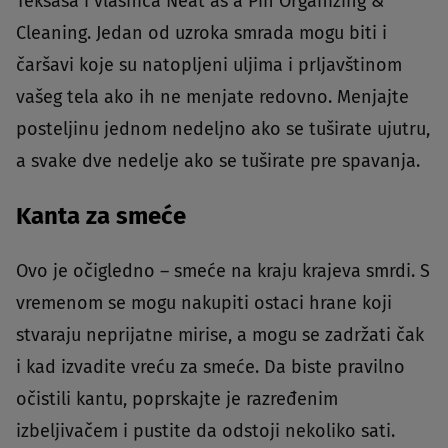
Teksasa i vlasnica Neat as a Pin Organizing &
Cleaning. Jedan od uzroka smrada mogu biti i
čaršavi koje su natopljeni uljima i prljavštinom
vašeg tela ako ih ne menjate redovno. Menjajte
posteljinu jednom nedeljno ako se tuširate ujutru,
a svake dve nedelje ako se tuširate pre spavanja.
Kanta za smeće
Ovo je očigledno – smeće na kraju krajeva smrdi. S
vremenom se mogu nakupiti ostaci hrane koji
stvaraju neprijatne mirise, a mogu se zadržati čak
i kad izvadite vreću za smeće. Da biste pravilno
očistili kantu, poprskajte je razređenim
izbeljivačem i pustite da odstoji nekoliko sati.