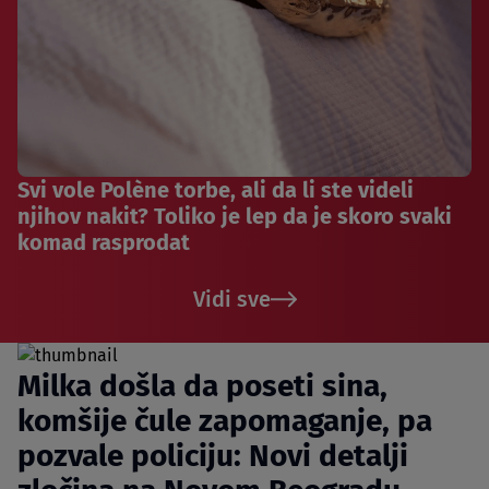
Svi vole Polène torbe, ali da li ste videli
njihov nakit? Toliko je lep da je skoro svaki
komad rasprodat
Vidi sve
Milka došla da poseti sina,
komšije čule zapomaganje, pa
pozvale policiju: Novi detalji