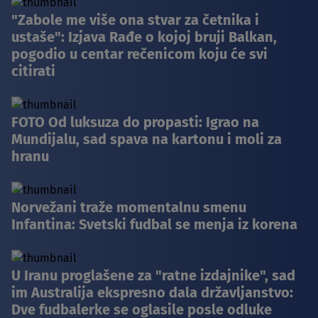
"Zabole me više ona stvar za četnika i
ustaše": Izjava Rađe o kojoj bruji Balkan,
pogodio u centar rečenicom koju će svi
citirati
FOTO Od luksuza do propasti: Igrao na
Mundijalu, sad spava na kartonu i moli za
hranu
Norvežani traže momentalnu smenu
Infantina: Svetski fudbal se menja iz korena
U Iranu proglašene za "ratne izdajnike", sad
im Australija ekspresno dala državljanstvo:
Dve fudbalerke se oglasile posle odluke