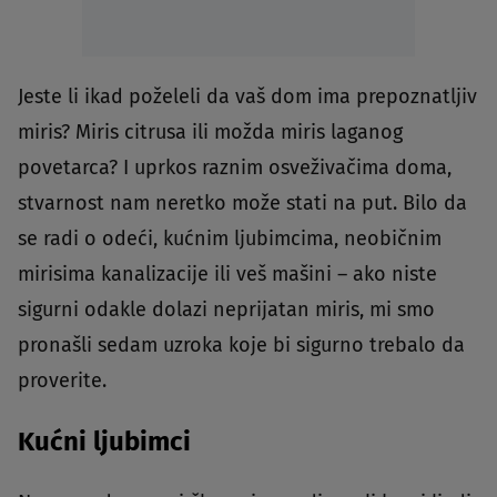
Jeste li ikad poželeli da vaš dom ima prepoznatljiv
miris? Miris citrusa ili možda miris laganog
povetarca? I uprkos raznim osveživačima doma,
stvarnost nam neretko može stati na put. Bilo da
se radi o odeći, kućnim ljubimcima, neobičnim
mirisima kanalizacije ili veš mašini – ako niste
sigurni odakle dolazi neprijatan miris, mi smo
pronašli sedam uzroka koje bi sigurno trebalo da
proverite.
Kućni ljubimci