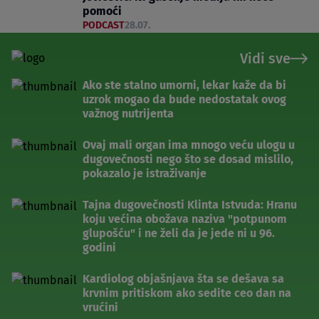
pomoći
PODCAST
28.07.
Vidi sve
Ako ste stalno umorni, lekar kaže da bi
uzrok mogao da bude nedostatak ovog
važnog nutrijenta
Ovaj mali organ ima mnogo veću ulogu u
dugovečnosti nego što se dosad mislilo,
pokazalo je istraživanje
Tajna dugovečnosti Klinta Istvuda: Hranu
koju većina obožava naziva "potpunom
glupošću" i ne želi da je jede ni u 96.
godini
Kardiolog objašnjava šta se dešava sa
krvnim pritiskom ako sedite ceo dan na
vrućini