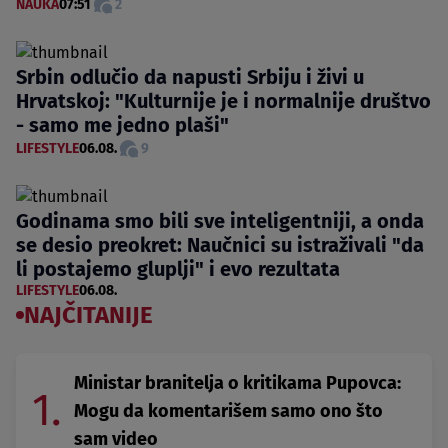
NAUKA
07:51
2
Srbin odlučio da napusti Srbiju i živi u
Hrvatskoj: "Kulturnije je i normalnije društvo
- samo me jedno plaši"
LIFESTYLE
06.08.
9
Godinama smo bili sve inteligentniji, a onda
se desio preokret: Naučnici su istraživali "da
li postajemo gluplji" i evo rezultata
LIFESTYLE
06.08.
NAJČITANIJE
Ministar branitelja o kritikama Pupovca:
1.
Mogu da komentarišem samo ono što
sam video