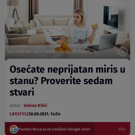
Stan, Foto: Alen Ajan / Alamy / Alamy / Profimedia
Osećate neprijatan miris u
stanu? Proverite sedam
stvari
Autor:
Selena Ribić
LIFESTYLE
30.09.2021. 14:54
Postavi Nova.rs za omiljeni Google izvor
Više