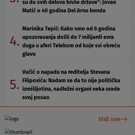
su do svih delova bivše države": Jovan
Matić o 40 godina Del Arno benda
Marinika Tepić: Kako smo od 6 godina
4.
upozoravanja došli do 7 milijardi evra
duga u aferi Telekom od koje svi okreću
glavu
Vučić o napadu na reditelja Stevana
5.
Filipovića: Nadam se da to nije politička
izmišljotina, nadležni organi neka urade
svoj posao
Vidi sve