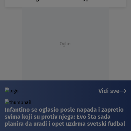
Oglas
Vidi sve
Infantino se oglasio posle napada i zapretio
svima koji su protiv njega: Evo šta sada
planira da uradi i opet uzdrma svetski fudbal