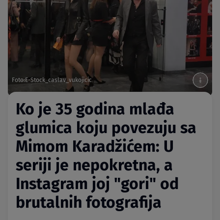
Foto:E-Stock_caslav_vukojicic
Ko je 35 godina mlađa
glumica koju povezuju sa
Mimom Karadžićem: U
seriji je nepokretna, a
Instagram joj "gori" od
brutalnih fotografija