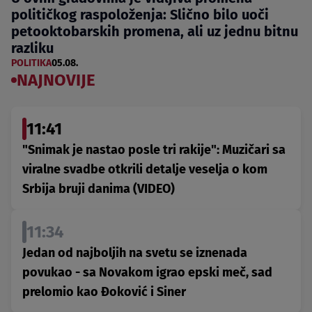
političkog raspoloženja: Slično bilo uoči
petooktobarskih promena, ali uz jednu bitnu
razliku
POLITIKA
05.08.
NAJNOVIJE
11:41
"Snimak je nastao posle tri rakije": Muzičari sa
viralne svadbe otkrili detalje veselja o kom
Srbija bruji danima (VIDEO)
11:34
Jedan od najboljih na svetu se iznenada
povukao - sa Novakom igrao epski meč, sad
prelomio kao Đoković i Siner