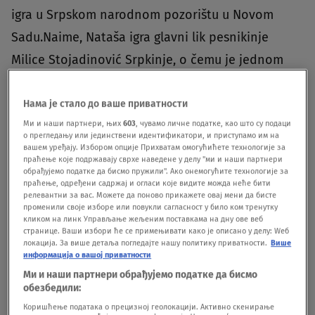
igra u Srpskom narodnom pozorištu u Novom
Sadu.Naime, Nataša igra glavni lik pesnikinje
Milice Stojadinović Srpkinje, o čemu je jednom
prilikom govorila."Najveći šok i izazov za mene je
bio kada je Vida Ognjenović odlučila da mi da
Нама је стало до ваше приватности
Ми и наши партнери, њих
603
, чувамо личне податке, као што су подаци
ulogu u kojoj od 20. do 50. godine života igra
о прегледању или јединствени идентификатори, и приступамо им на
jedna glumica. Neizmerno sam joj zahvalna što
вашем уређају. Избором опције Прихватам омогућићете технологије за
праћење које подржавају сврхе наведене у делу "ми и наши партнери
nije išla ustaljenim putem, nego smo se zajedno
обрађујемо податке да бисмо пружили". Ако онемогућите технологије за
праћење, одређени садржај и огласи које видите можда неће бити
borile sa tim likom", rekla je Nataša nedavno za
релевантни за вас. Можете да поново прикажете овај мени да бисте
променили своје изборе или повукли сагласност у било ком тренутку
RTV.U seriji koja se emituje na TV Pink, Nataša
кликом на линк Управљање жељеним поставкама на дну ове веб
странице. Ваши избори ће се примењивати како је описано у делу: Wеб
tumači lik Ivone, nepokretne devojke u
локација. За више детаља погледајте нашу политику приватности.
Више
информација о вашој приватности
invalidskim kolicima, u koju se zaljubljuje
Ми и наши партнери обрађујемо податке да бисмо
bogataš.
BONUS VIDEO: "Često sam na pijaci": Jedna
обезбедили:
od naših najlepših glumica otkriva kako provodi
Коришћење података о прецизној геолокацији. Активно скенирање