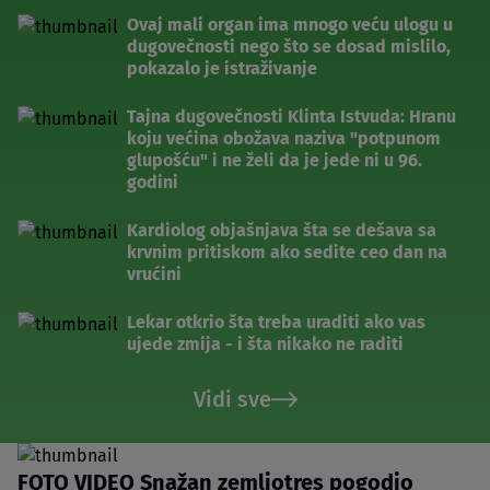
Ovaj mali organ ima mnogo veću ulogu u
dugovečnosti nego što se dosad mislilo,
pokazalo je istraživanje
Tajna dugovečnosti Klinta Istvuda: Hranu
koju većina obožava naziva "potpunom
glupošću" i ne želi da je jede ni u 96.
godini
Kardiolog objašnjava šta se dešava sa
krvnim pritiskom ako sedite ceo dan na
vrućini
Lekar otkrio šta treba uraditi ako vas
ujede zmija - i šta nikako ne raditi
Vidi sve
FOTO VIDEO Snažan zemljotres pogodio