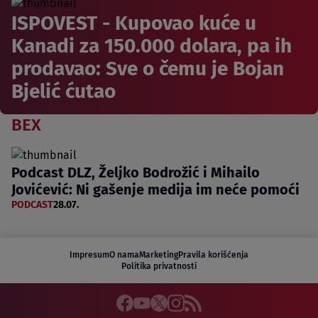
ISPOVEST - Kupovao kuće u
Kanadi za 150.000 dolara, pa ih
prodavao: Sve o čemu je Bojan
Bjelić ćutao
BEX
Podcast DLZ, Željko Bodrožić i Mihailo
Jovićević: Ni gašenje medija im neće pomoći
PODCAST
28.07.
Impresum
O nama
Marketing
Pravila korišćenja
Politika privatnosti