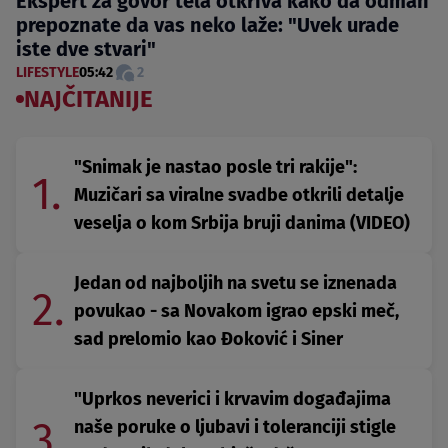
Ekspert za govor tela otkriva kako da odmah
prepoznate da vas neko laže: "Uvek urade
iste dve stvari"
LIFESTYLE
05:42
2
NAJČITANIJE
"Snimak je nastao posle tri rakije":
1.
Muzičari sa viralne svadbe otkrili detalje
veselja o kom Srbija bruji danima (VIDEO)
Jedan od najboljih na svetu se iznenada
2.
povukao - sa Novakom igrao epski meč,
sad prelomio kao Đoković i Siner
"Uprkos neverici i krvavim događajima
3.
naše poruke o ljubavi i toleranciji stigle