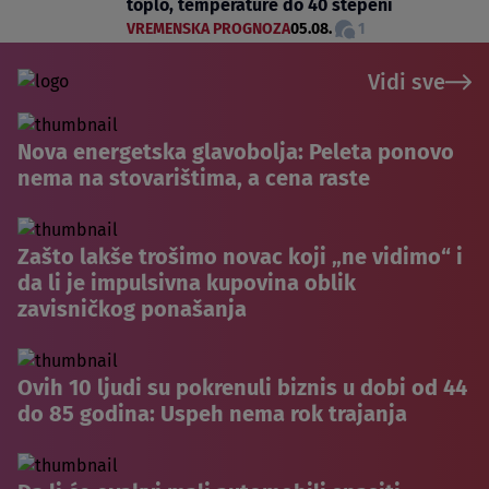
toplo, temperature do 40 stepeni
VREMENSKA PROGNOZA
05.08.
1
Vidi sve
Nova energetska glavobolja: Peleta ponovo
nema na stovarištima, a cena raste
Zašto lakše trošimo novac koji „ne vidimo“ i
da li je impulsivna kupovina oblik
zavisničkog ponašanja
Ovih 10 ljudi su pokrenuli biznis u dobi od 44
do 85 godina: Uspeh nema rok trajanja