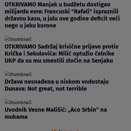
OTKRIVAMO Manjak u budžetu dostigao
milijardu evra: Francuski "Rafali" ispraznili
državnu kasu, u julu ove godine deficit veći
nego u jeku korone
OTKRIVAMO Sadržaj krivične prijave protiv
Krička i Sekulovića: Milić optužio čelnike
UKP da su mu smestili zločin na Senjaku
Država nesnađena u niskom vodostaju
Dunava: Not great, not terrible
Uvodnik Vesne Mališić: „Aco Srbin“ na
mukama