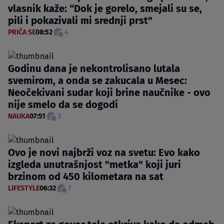
vlasnik kaže: “Dok je gorelo, smejali su se,
pili i pokazivali mi srednji prst"
PRIČA SE
08:52
4
Godinu dana je nekontrolisano lutala
svemirom, a onda se zakucala u Mesec:
Neočekivani sudar koji brine naučnike - ovo
nije smelo da se dogodi
NAUKA
07:51
3
Ovo je novi najbrži voz na svetu: Evo kako
izgleda unutrašnjost "metka" koji juri
brzinom od 450 kilometara na sat
LIFESTYLE
06:32
7