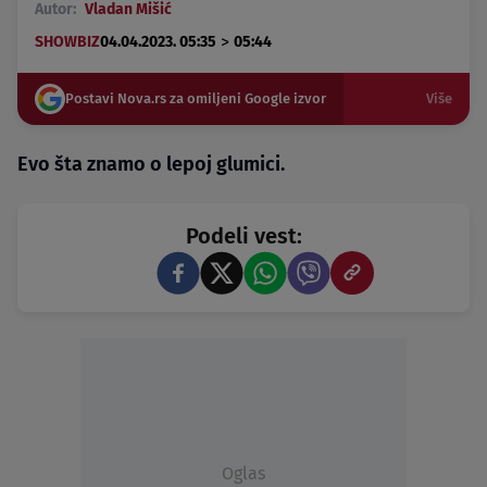
Autor:
Vladan Mišić
>
SHOWBIZ
04.04.2023. 05:35
05:44
Postavi Nova.rs za omiljeni Google izvor
Više
Evo šta znamo o lepoj glumici.
Podeli vest:
Oglas