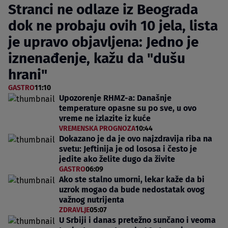
Stranci ne odlaze iz Beograda
dok ne probaju ovih 10 jela, lista
je upravo objavljena: Jedno je
iznenađenje, kažu da "dušu
hrani"
GASTRO
11:10
Upozorenje RHMZ-a: Današnje
temperature opasne su po sve, u ovo
vreme ne izlazite iz kuće
VREMENSKA PROGNOZA
10:44
Dokazano je da je ovo najzdravija riba na
svetu: Jeftinija je od lososa i često je
jedite ako želite dugo da živite
GASTRO
06:09
Ako ste stalno umorni, lekar kaže da bi
uzrok mogao da bude nedostatak ovog
važnog nutrijenta
ZDRAVLJE
05:07
U Srbiji i danas pretežno sunčano i veoma