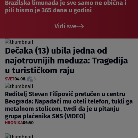
Brazilska limunada je sve samo ne obična i
pili bismo je 365 dana u godini
Vidi sve
Dečaka (13) ubila jedna od
najotrovnijih meduza: Tragedija
u turističkom raju
SVET
04.08.
3
Reditelj Stevan Filipović pretučen u centru
Beograda: Napadači mu oteli telefon, tukli ga
metalnom stolicom, tvrdi da je u pitanju
grupa plaćenika SNS (VIDEO)
HRONIKA
06:50