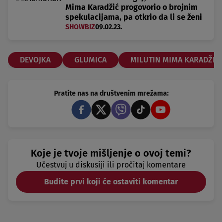
Mima Karadžić progovorio o brojnim
spekulacijama, pa otkrio da li se ženi
SHOWBIZ
09.02.23.
DEVOJKA
GLUMICA
MILUTIN MIMA KARADŽIĆ
Pratite nas na društvenim mrežama:
Koje je tvoje mišljenje o ovoj temi?
Učestvuj u diskusiji ili pročitaj komentare
Budite prvi koji će ostaviti komentar