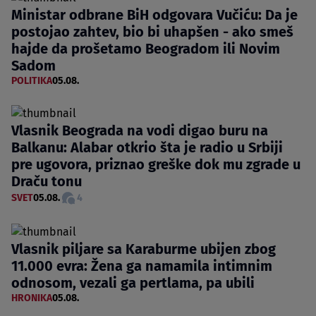
Ministar odbrane BiH odgovara Vučiću: Da je
postojao zahtev, bio bi uhapšen - ako smeš
hajde da prošetamo Beogradom ili Novim
Sadom
POLITIKA
05.08.
Vlasnik Beograda na vodi digao buru na
Balkanu: Alabar otkrio šta je radio u Srbiji
pre ugovora, priznao greške dok mu zgrade u
Draču tonu
SVET
05.08.
4
Vlasnik piljare sa Karaburme ubijen zbog
11.000 evra: Žena ga namamila intimnim
odnosom, vezali ga pertlama, pa ubili
HRONIKA
05.08.