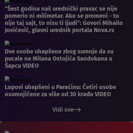
“Šest godina naš urednički pravac se nije
pomerio ni milimetar. Ako se promeni - to
nije taj sajt, to nisu ti ljudi”: Govori Mihailo
Jovićević, glavni urednik portala Nova.rs
Dve osobe uhapšene zbog sumnje da su
pucale na Milana Ostojića Sandokana u
Šapcu VIDEO
Lopovi uhapšeni u Paraćinu: Četiri osobe
osumnjičene za više od 30 krađa VIDEO
Vidi sve