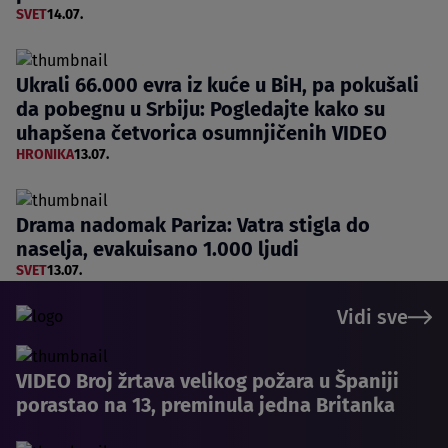
SVET
14.07.
Ukrali 66.000 evra iz kuće u BiH, pa pokušali
da pobegnu u Srbiju: Pogledajte kako su
uhapšena četvorica osumnjičenih VIDEO
HRONIKA
13.07.
Drama nadomak Pariza: Vatra stigla do
naselja, evakuisano 1.000 ljudi
SVET
13.07.
Vidi sve
VIDEO Broj žrtava velikog požara u Španiji
porastao na 13, preminula jedna Britanka