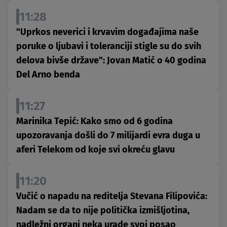
11:28
"Uprkos neverici i krvavim događajima naše
poruke o ljubavi i toleranciji stigle su do svih
delova bivše države": Jovan Matić o 40 godina
Del Arno benda
11:27
Marinika Tepić: Kako smo od 6 godina
upozoravanja došli do 7 milijardi evra duga u
aferi Telekom od koje svi okreću glavu
11:20
Vučić o napadu na reditelja Stevana Filipovića:
Nadam se da to nije politička izmišljotina,
nadležni organi neka urade svoj posao