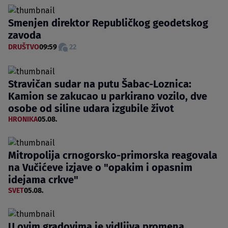
Smenjen direktor Republičkog geodetskog
zavoda
DRUŠTVO
09:59
22
Stravičan sudar na putu Šabac-Loznica:
Kamion se zakucao u parkirano vozilo, dve
osobe od siline udara izgubile život
HRONIKA
05.08.
Mitropolija crnogorsko-primorska reagovala
na Vučićeve izjave o "opakim i opasnim
idejama crkve"
SVET
05.08.
U ovim gradovima je vidljiva promena