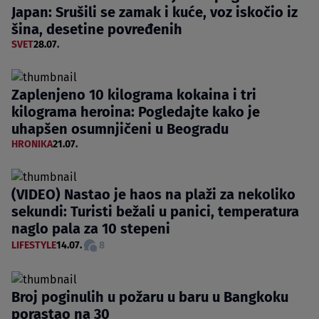
Japan: Srušili se zamak i kuće, voz iskočio iz
šina, desetine povređenih
SVET
28.07.
Zaplenjeno 10 kilograma kokaina i tri
kilograma heroina: Pogledajte kako je
uhapšen osumnjičeni u Beogradu
HRONIKA
21.07.
(VIDEO) Nastao je haos na plaži za nekoliko
sekundi: Turisti bežali u panici, temperatura
naglo pala za 10 stepeni
LIFESTYLE
14.07.
8
Broj poginulih u požaru u baru u Bangkoku
porastao na 30