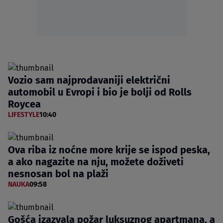
Vozio sam najprodavaniji električni
automobil u Evropi i bio je bolji od Rolls
Roycea
LIFESTYLE
10:40
Ova riba iz noćne more krije se ispod peska,
a ako nagazite na nju, možete doživeti
nesnosan bol na plaži
NAUKA
09:58
Gošća izazvala požar luksuznog apartmana, a