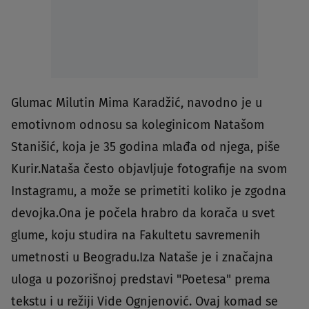
Glumac Milutin Mima Karadžić, navodno je u
emotivnom odnosu sa koleginicom Natašom
Stanišić, koja je 35 godina mlađa od njega, piše
Kurir.Nataša često objavljuje fotografije na svom
Instagramu, a može se primetiti koliko je zgodna
devojka.Ona je počela hrabro da korača u svet
glume, koju studira na Fakultetu savremenih
umetnosti u Beogradu.Iza Nataše je i značajna
uloga u pozorišnoj predstavi "Poetesa" prema
tekstu i u režiji Vide Ognjenović. Ovaj komad se