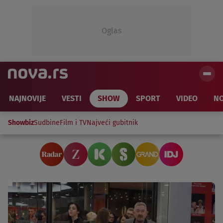
Oglas
NAJNOVIJE
VESTI
SHOW
SPORT
VIDEO
NO
Showbiz
Sudbine
Film i TV
Najveći gubitnik