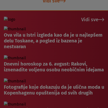
Vidi sve
Vidi sve
Ova vila u Istri izgleda kao da je u najlepšem
delu Toskane, a pogled iz bazena je
nestvaran
Dnevni horoskop za 6. avgust: Rakovi,
iznenadite voljenu osobu neobičnim idejama
Fotografije koje dokazuju da je ulična moda u
Kopenhagenu opuštenija od svih drugih