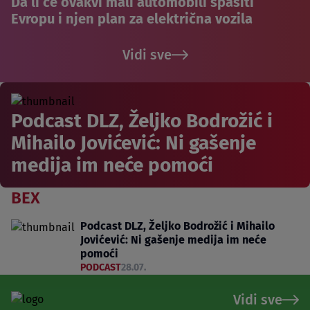
Da li će ovakvi mali automobili spasiti
Evropu i njen plan za električna vozila
Vidi sve
Podcast DLZ, Željko Bodrožić i
Mihailo Jovićević: Ni gašenje
medija im neće pomoći
BEX
Podcast DLZ, Željko Bodrožić i Mihailo
Jovićević: Ni gašenje medija im neće
pomoći
PODCAST
28.07.
Vidi sve