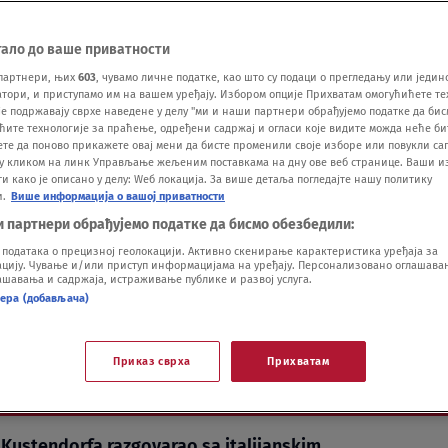
тало до ваше приватности
партнери, њих
603
, чувамо личне податке, као што су подаци о прегледању или једин
ори, и приступамо им на вашем уређају. Избором опције Прихватам омогућићете те
е подржавају сврхе наведене у делу "ми и наши партнери обрађујемо податке да бис
ћите технологије за праћење, одређени садржај и огласи које видите можда неће б
ете да поново прикажете овај мени да бисте променили своје изборе или повукли саг
у кликом на линк Управљање жељеним поставкама на дну ове веб странице. Ваши и
 како је описано у делу: Wеб локација. За више детаља погледајте нашу политику
и.
Више информација о вашој приватности
и партнери обрађујемо податке да бисмо обезбедили:
urice Kim Ki Duku
одатака о прецизној геолокацији. Активно скенирање карактеристика уређаја за
ију. Чување и/или приступ информацијама на уређају. Персонализовано оглашавањ
шавања и садржаја, истраживање публике и развој услуга.
нера (добављача)
Приказ сврха
Прихватам
Vi
. Kustendorfa razgovarao sa italijanskim