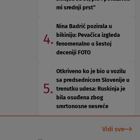
mi srednji prst"
Nina Badrić pozirala u
4.
bikiniju: Pevačica izgleda
fenomenalno u šestoj
deceniji FOTO
Otkriveno ko je bio u vozilu
sa predsednicom Slovenije u
5.
trenutku udesa: Ruskinja je
bila osuđena zbog
smrtonosne nesreće
Vidi sve