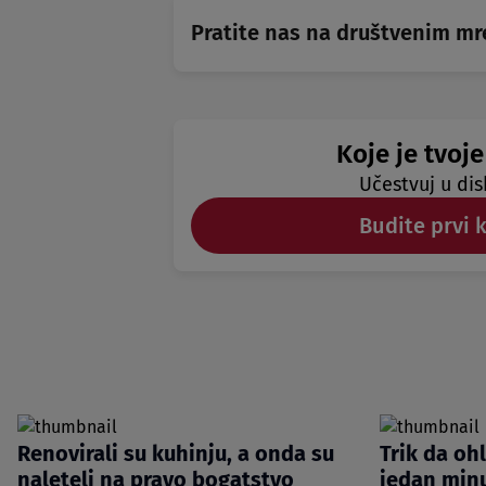
Pratite nas na društvenim m
Koje je tvoje
Učestvuj u dis
Budite prvi 
Renovirali su kuhinju, a onda su
Trik da oh
naleteli na pravo bogatstvo
jedan minu