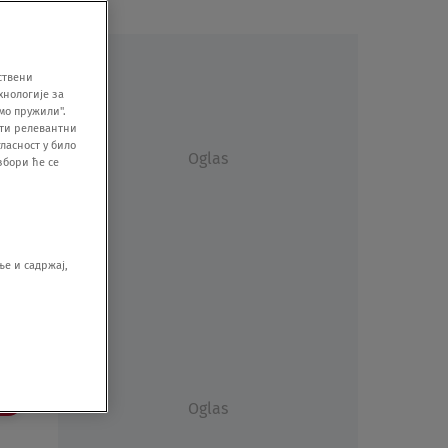
ствени
хнологије за
мо пружили".
ити релевантни
ласност у било
Oglas
збори ће се
е и садржај,
še
Oglas