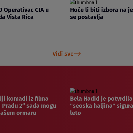
 Operativac CIA u
Hoće li biti izbora na 
da Vista Rica
se postavlja
Vidi sve
iji komadi iz filma
Bela Hadid je potvrdila
i Pradu 2“ sada mogu
"seoska haljina" sigura
 vašem ormaru
leto