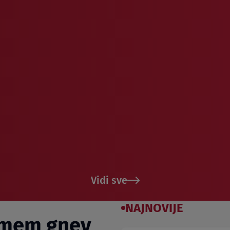
Vidi sve
NAJNOVIJE
umem gnev