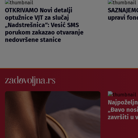
OTKRIVAMO Novi detalji
SAZNAJEMO
optužnice VJT za slučaj
upravi fon
„Nadstrešnica“: Vesić SMS
porukom zakazao otvaranje
nedovršene stanice
Najpoželjn
„Đavo nos
završiti u