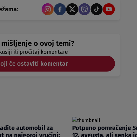
režama:
 mišljenje o ovoj temi?
kusiji ili pročitaj komentare
koji će ostaviti komentar
ladite automobil za
Potpuno pomračenje Su
t na najgoroj vrućini:
12. avgusta, ali senka i