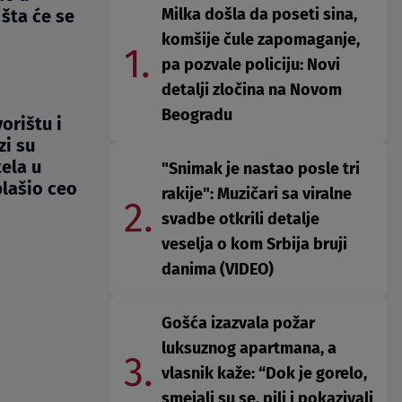
Milka došla da poseti sina,
šta će se
komšije čule zapomaganje,
1.
pa pozvale policiju: Novi
detalji zločina na Novom
Beogradu
orištu i
zi su
ela u
"Snimak je nastao posle tri
lašio ceo
rakije": Muzičari sa viralne
2.
svadbe otkrili detalje
veselja o kom Srbija bruji
danima (VIDEO)
Gošća izazvala požar
luksuznog apartmana, a
3.
vlasnik kaže: “Dok je gorelo,
smejali su se, pili i pokazivali