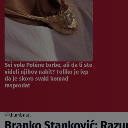
Svi vole Polène torbe, ali da li ste
videli njihov nakit? Toliko je lep
da je skoro svaki komad
rasprodat
Branko Stanković: Raz