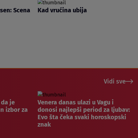
jesen: Scena
Kad vrućina ubija
Vidi sve
 da je
Venera danas ulazi u Vagu i
n izbor za
donosi najlepši period za ljubav:
Evo šta čeka svaki horoskopski
znak