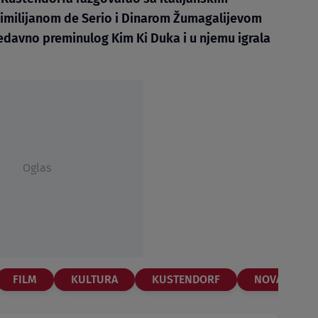
imilijanom de Serio i Dinarom Žumagalijevom
nedavno preminulog Kim Ki Duka i u njemu igrala
Oglas
FILM
KULTURA
KUSTENDORF
NOVA.RS