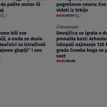
da palite motor ili
pogrešnom smeru: Evo 
aj
videti iz Srbije
5
NAUKA
07:51
2
smo bili sve
Devojčica se igrala u dv
iji, a onda se desio
pronašla kost: Arheolo
aučnici su istraživali
iskopali najmanje 120 t
ajemo gluplji" i evo
gradu čoveka koga se p
svet
.
NAUKA
06.08.