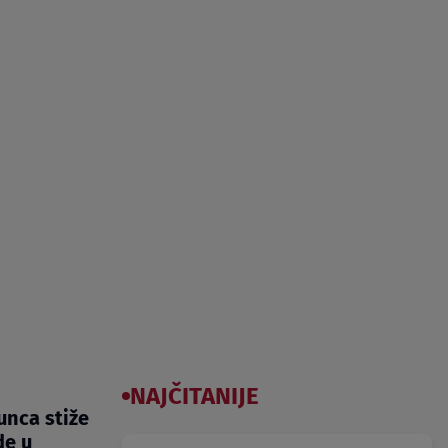
NAJČITANIJE
nca stiže
de u