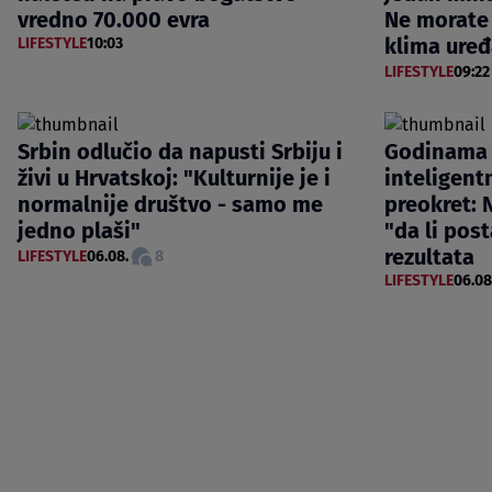
vredno 70.000 evra
Ne morate 
klima uređ
LIFESTYLE
10:03
LIFESTYLE
09:22
Srbin odlučio da napusti Srbiju i
Godinama 
živi u Hrvatskoj: "Kulturnije je i
inteligentn
normalnije društvo - samo me
preokret: N
jedno plaši"
"da li post
rezultata
LIFESTYLE
06.08.
8
LIFESTYLE
06.08