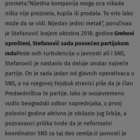
prometa.“Nijedna kompanija moga oca nikada
ništa nije proizvela, kupila ili prodala. To vrlo lako
može da se vidi. Nijedan jedini metak”, poručivao
je Stefanović krajem oktobra 2018. godine.
Grehovi
oprošteni, Stefanović sada posvećen partijskom
radu
Posle svih turbulencija u javnosti ali i SNS,
Stefanović je nastavio da deluje unutar najveće
partije. On je sada jedan od glavnih operativaca u
SNS, a na njegovoj Fejsbuk stranici piše da je član
Predsedništva te partije. Iako je svojevremeno
vodio beogradski odbor naprednjaka, u prvoj
polovini godine aktivno je obilazio jug Srbije, a
poznavaoci prilika tvrde da je neformalni
koordinator SNS za taj deo zemlje.U javnosti je