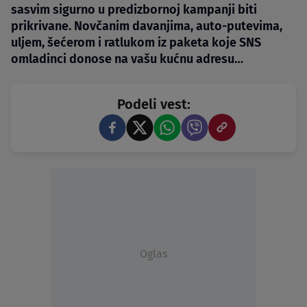
sasvim sigurno u predizbornoj kampanji biti
prikrivane. Novčanim davanjima, auto-putevima,
uljem, šećerom i ratlukom iz paketa koje SNS
omladinci donose na vašu kućnu adresu…
Podeli vest:
Oglas