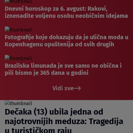
Dnevni horoskop za 6. avgust: Rakovi,
iznenadite voljenu osobu neobičnim idejama
Fotografije koje dokazuju da je ulična moda u
Kopenhagenu opuštenija od svih drugih
Brazilska limunada je sve samo ne obična i
pili bismo je 365 dana u godini
Vidi sve
Dečaka (13) ubila jedna od
najotrovnijih meduza: Tragedija
u turističkom raju