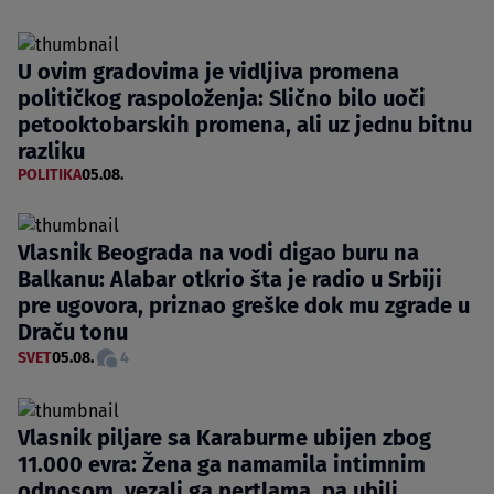
U ovim gradovima je vidljiva promena
političkog raspoloženja: Slično bilo uoči
petooktobarskih promena, ali uz jednu bitnu
razliku
POLITIKA
05.08.
Vlasnik Beograda na vodi digao buru na
Balkanu: Alabar otkrio šta je radio u Srbiji
pre ugovora, priznao greške dok mu zgrade u
Draču tonu
SVET
05.08.
4
Vlasnik piljare sa Karaburme ubijen zbog
11.000 evra: Žena ga namamila intimnim
odnosom, vezali ga pertlama, pa ubili