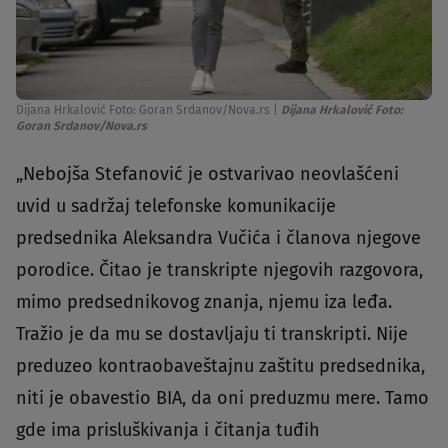
Dijana Hrkalović Foto: Goran Srdanov/Nova.rs
|
Dijana Hrkalović Foto:
Goran Srdanov/Nova.rs
„Nebojša Stefanović je ostvarivao neovlašćeni
uvid u sadržaj telefonske komunikacije
predsednika Aleksandra Vučića i članova njegove
porodice. Čitao je transkripte njegovih razgovora,
mimo predsednikovog znanja, njemu iza leđa.
Tražio je da mu se dostavljaju ti transkripti. Nije
preduzeo kontraobaveštajnu zaštitu predsednika,
niti je obavestio BIA, da oni preduzmu mere. Tamo
gde ima prisluškivanja i čitanja tuđih