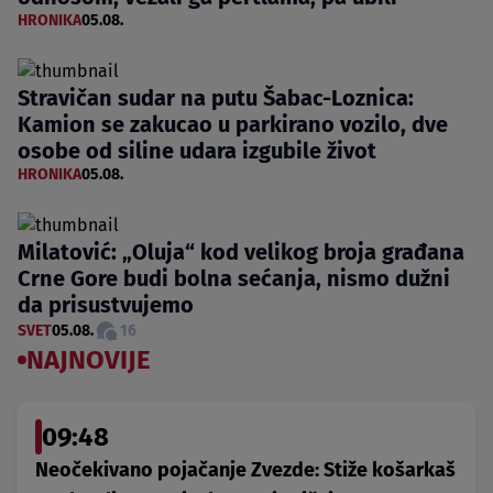
HRONIKA
05.08.
Stravičan sudar na putu Šabac-Loznica:
Kamion se zakucao u parkirano vozilo, dve
osobe od siline udara izgubile život
HRONIKA
05.08.
Milatović: „Oluja“ kod velikog broja građana
Crne Gore budi bolna sećanja, nismo dužni
da prisustvujemo
SVET
05.08.
16
NAJNOVIJE
09:48
Neočekivano pojačanje Zvezde: Stiže košarkaš