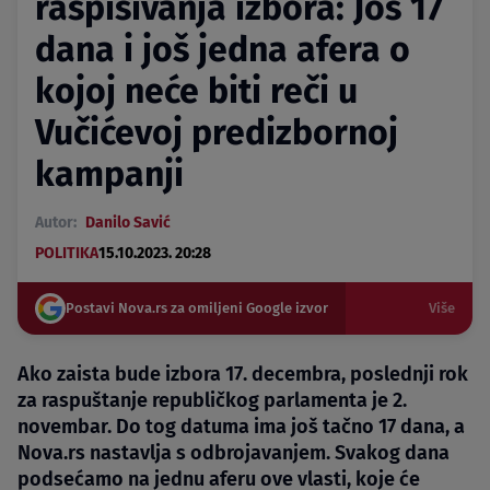
raspisivanja izbora: Još 17
dana i još jedna afera o
kojoj neće biti reči u
Vučićevoj predizbornoj
kampanji
Autor:
Danilo Savić
POLITIKA
15.10.2023. 20:28
Postavi Nova.rs za omiljeni Google izvor
Više
Ako zaista bude izbora 17. decembra, poslednji rok
za raspuštanje republičkog parlamenta je 2.
novembar. Do tog datuma ima još tačno 17 dana, a
Nova.rs nastavlja s odbrojavanjem. Svakog dana
podsećamo na jednu aferu ove vlasti, koje će