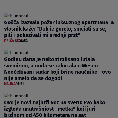
Gošća izazvala požar luksuznog apartmana, a
vlasnik kaže: “Dok je gorelo, smejali su se,
pili i pokazivali mi srednji prst"
PRIČA SE
08:52
Godinu dana je nekontrolisano lutala
svemirom, a onda se zakucala u Mesec:
Neočekivani sudar koji brine naučnike - ovo
nije smelo da se dogodi
NAUKA
07:51
Ovo je novi najbrži voz na svetu: Evo kako
izgleda unutrašnjost "metka" koji juri
brzinom od 450 kilometara na sat