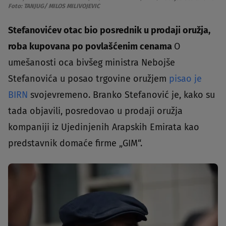
Foto: TANJUG/ MILOS MILIVOJEVIC
Stefanovićev otac bio posrednik u prodaji oružja,
roba kupovana po povlašćenim cenama
O
umešanosti oca bivšeg ministra Nebojše
Stefanovića u posao trgovine oružjem
pisao je
BIRN
svojevremeno. Branko Stefanović je, kako su
tada objavili, posredovao u prodaji oružja
kompaniji iz Ujedinjenih Arapskih Emirata kao
predstavnik domaće firme „GIM“.