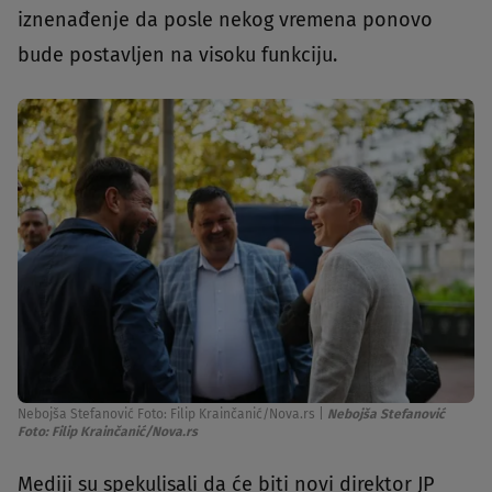
iznenađenje da posle nekog vremena ponovo
bude postavljen na visoku funkciju.
Nebojša Stefanović Foto: Filip Krainčanić/Nova.rs
|
Nebojša Stefanović
Foto: Filip Krainčanić/Nova.rs
Mediji su spekulisali da će biti novi direktor JP