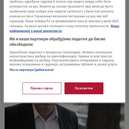
праћење, одређени садржај и огласи које видите можда неће бити
релевантни за вас. Можете да поново прикажете овај мени да бисте
stranke.Odbori naprednjaka redom su se
променили своје изборе или повукли сагласност у било ком тренутку
кликом на линк Управљање жељеним поставкама на дну ове веб
ograđivali od Stefanovića i tražili njegovu smenu,
странице. Ваши избори ће се примењивати како је описано у делу: Wеб
локација. За више детаља погледајте нашу политику приватности.
Више
a sve se ubrzalo zbog afere sa prisluškivanjem
информација о вашој приватности
Vučića. Vladimir Đukanović, visoki funkcioner SNS
Ми и наши партнери обрађујемо податке да бисмо
обезбедили:
javno je zatražio ostavku od tadašnjeg ministra
Коришћење података о прецизној геолокацији. Активно скенирање
odbrane Stefanovića zbog prisluškivanja.
карактеристика уређаја за идентификацију. Чување и/или приступ
информацијама на уређају. Персонализовано оглашавање и садржај,
мерење оглашавања и садржаја, истраживање публике и развој услуга.
Листа партнера (добављача)
Приказ сврха
Прихватам