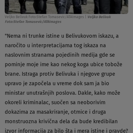
Veljko Belivuk Foto:Stefan Tomasevic/ATAImages
|
Veljko Belivuk
Foto:Stefan Tomasevic/ATAImages
"Nema ni trunke istine u Belivukovom iskazu, a
naročito u interpretacijama tog iskaza na
naslovnim stranama pojedinih medija gde se
pominje moje ime kao nekog koga ubice tobože
brane. Istraga protiv Belivuka i njegove grupe
upravo je započela u vreme dok sam ja bio
ministar unutrašnjih poslova. Dakle, kako može
okoreli kriminalac, suočen sa neoborivim
dokazima za masakriranje, otmice i druga
monstruozna krivična dela da bude kredibilan
izvor informacija za bilo šta i mera istine i pravde?