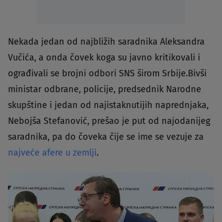
Nekada jedan od najbližih saradnika Aleksandra
Vučića, a onda čovek koga su javno kritikovali i
ograđivali se brojni odbori SNS širom Srbije.Bivši
ministar odbrane, policije, predsednik Narodne
skupštine i jedan od najistaknutijih naprednjaka,
Nebojša Stefanović, prešao je put od najodanijeg
saradnika, pa do čoveka čije se ime se vezuje za
najveće afere u zemlji
.