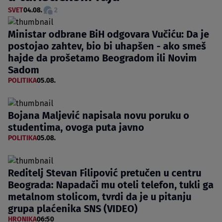
SVET
04.08.
2
Ministar odbrane BiH odgovara Vučiću: Da je
postojao zahtev, bio bi uhapšen - ako smeš
hajde da prošetamo Beogradom ili Novim
Sadom
POLITIKA
05.08.
Bojana Maljević napisala novu poruku o
studentima, ovoga puta javno
POLITIKA
05.08.
Reditelj Stevan Filipović pretučen u centru
Beograda: Napadači mu oteli telefon, tukli ga
metalnom stolicom, tvrdi da je u pitanju
grupa plaćenika SNS (VIDEO)
HRONIKA
06:50