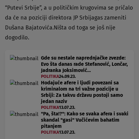
“Putevi Srbije”, a u političkim krugovima se pričalo
da će na poziciji direktora JP Srbijagas zameniti
Dušana Bajatovića.Ništa od toga se još nije
dogodilo.
Gde su nestale naprednjačke zvezde:
Evo šta danas rade Stefanović, Lončar,
Jadranka Joksimović...
POLITIKA
24.09.23.
Hodajuće afere i ljudi povezani sa
kriminalom na tri važne pozicije u
Srbiji: Za takvu državu postoji samo
jedan naziv
POLITIKA
13.07.23.
"Pa, šta!?": Kako se svaka afera i svaki
skandal "gasi" Vučićevim bahatim
pitanjem
POLITIKA
13.07.23.