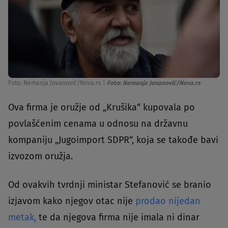
Foto: Nemanja Jovanović/Nova.rs
|
Foto: Nemanja Jovanović/Nova.rs
Ova firma je oružje od „Krušika“ kupovala po
povlašćenim cenama u odnosu na državnu
kompaniju „Jugoimport SDPR“, koja se takođe bavi
izvozom oružja.
Od ovakvih tvrdnji ministar Stefanović se branio
izjavom kako njegov otac nije
prodao nijedan
metak,
te da njegova firma nije imala ni dinar