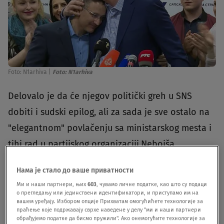
Foto: N1arhiva
|
Foto: N1arhiva
Delovalo je da će njegov politički greh u SNS
dobiti i sudski epilog, ali za sada je sve ostalo na
"elegantnom" povlačenju sa ministarskog mesta i
tihi rad u partijskog organizaciji.Nebojša
Stefanović je uz mnogo buke otišao iz Vlade
Нама је стало до ваше приватности
Srbije, iako to nije bilo neočekivano. Kritike na
Ми и наши партнери, њих
603
, чувамо личне податке, као што су подаци
njegov račun nisu dolazile samo iz redova
о прегледању или јединствени идентификатори, и приступамо им на
вашем уређају. Избором опције Прихватам омогућићете технологије за
opozicije, javno su smenu tražili
brojni opštinski
праћење које подржавају сврхе наведене у делу "ми и наши партнери
обрађујемо податке да бисмо пружили". Ако онемогућите технологије за
odbori SNS
, ali i visoki funkcioneri te