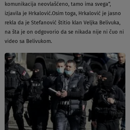
komunikacija neovlašćeno, tamo ima svega“,
izjavila je Hrkalović.Osim toga, Hrkalović je jasno
rekla da je Stefanović štitio klan Veljka Belivuka,
na šta je on odgovorio da se nikada nije ni čuo ni
video sa Belivukom.