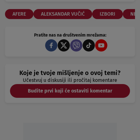
AFERE
ALEKSANDAR VUČIĆ
IZBORI
NEB
Pratite nas na društvenim mrežama:
Koje je tvoje mišljenje o ovoj temi?
Učestvuj u diskusiji ili pročitaj komentare
Budite prvi koji će ostaviti komentar