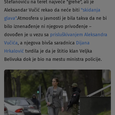
Stefanoviću na teret najveće "grehe", ali je
Aleksandar Vučić rekao da neće biti
"skidanja
glava".
Atmosfera u javnosti je bila takva da ne bi
bilo iznenađenje ni njegovo privođenje –
dovođen je u vezu sa
prisluškivanjem Aleksandra
Vučića
, a njegova bivša saradnica
Dijana
Hrkalović
tvrdila je da je štitio klan Veljka
Belivuka dok je bio na mestu ministra policije.