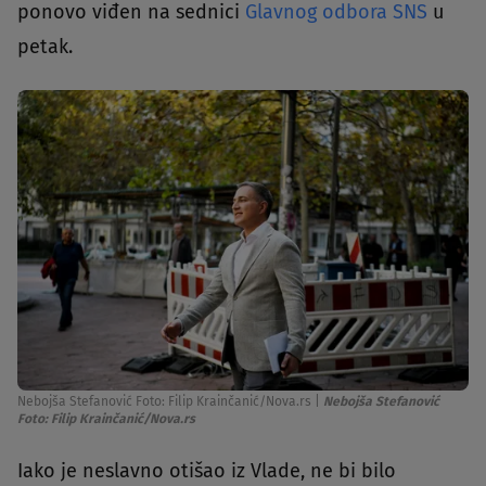
ponovo viđen na sednici
Glavnog odbora SNS
u
petak.
Nebojša Stefanović Foto: Filip Krainčanić/Nova.rs
|
Nebojša Stefanović
Foto: Filip Krainčanić/Nova.rs
Iako je neslavno otišao iz Vlade, ne bi bilo