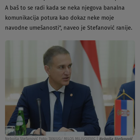
A baš to se radi kada se neka njegova banalna
komunikacija potura kao dokaz neke moje
navodne umešanosti", naveo je Stefanović ranije.
Nebojša Stefanović Foto: TANJUG/ MILOS MILIVOJEVIC
|
Nebojša Stefanović