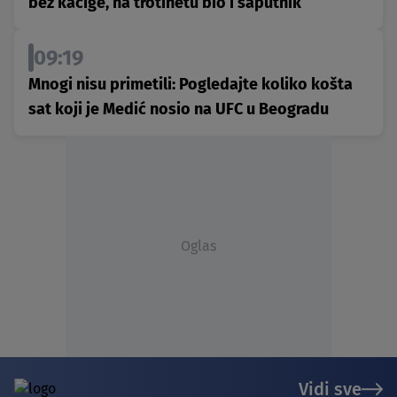
bez kacige, na trotinetu bio i saputnik
09:19
Mnogi nisu primetili: Pogledajte koliko košta
sat koji je Medić nosio na UFC u Beogradu
Oglas
Vidi sve