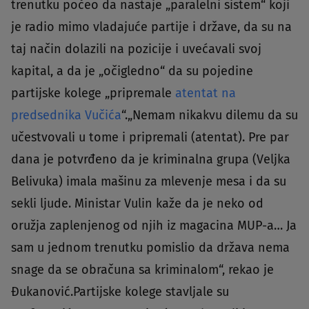
trenutku počeo da nastaje „paralelni sistem“ koji
je radio mimo vladajuće partije i države, da su na
taj način dolazili na pozicije i uvećavali svoj
kapital, a da je „očigledno“ da su pojedine
partijske kolege „pripremale
atentat na
predsednika Vučića
“.„Nemam nikakvu dilemu da su
učestvovali u tome i pripremali (atentat). Pre par
dana je potvrđeno da je kriminalna grupa (Veljka
Belivuka) imala mašinu za mlevenje mesa i da su
sekli ljude. Ministar Vulin kaže da je neko od
oružja zaplenjenog od njih iz magacina MUP-a… Ja
sam u jednom trenutku pomislio da država nema
snage da se obračuna sa kriminalom“, rekao je
Đukanović.Partijske kolege stavljale su