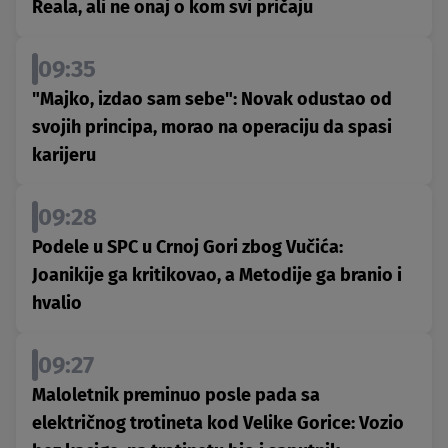
Reala, ali ne onaj o kom svi pričaju
09:35
"Majko, izdao sam sebe": Novak odustao od
svojih principa, morao na operaciju da spasi
karijeru
09:28
Podele u SPC u Crnoj Gori zbog Vučića:
Joanikije ga kritikovao, a Metodije ga branio i
hvalio
09:27
Maloletnik preminuo posle pada sa
električnog trotineta kod Velike Gorice: Vozio