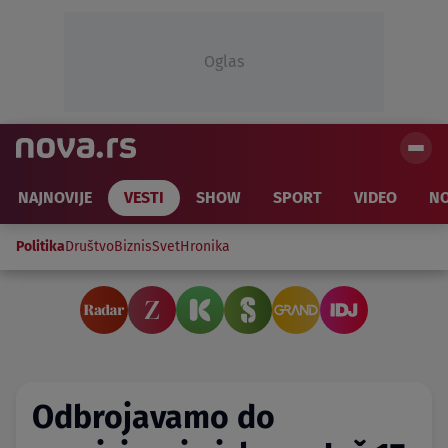
Oglas
NAJNOVIJE
VESTI
SHOW
SPORT
VIDEO
NO
Politika
Društvo
Biznis
Svet
Hronika
Odbrojavamo do