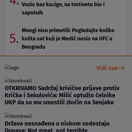
4.
Vozio bez kacige, na trotinetu bio i
saputnik
Mnogi nisu primetili: Pogledajte koliko
5.
košta sat koji je Medić nosio na UFC u
Beogradu
Vidi sve
OTKRIVAMO Sadržaj krivične prijave protiv
Krička i Sekulovića: Milić optužio čelnike
UKP da su mu smestili zločin na Senjaku
Država nesnađena u niskom vodostaju
Dunava: Not great, not terrible