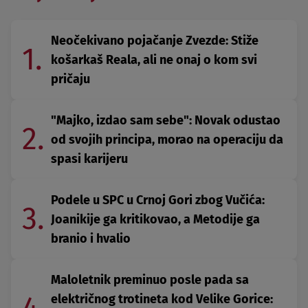
Neočekivano pojačanje Zvezde: Stiže
1.
košarkaš Reala, ali ne onaj o kom svi
pričaju
"Majko, izdao sam sebe": Novak odustao
2.
od svojih principa, morao na operaciju da
spasi karijeru
Podele u SPC u Crnoj Gori zbog Vučića:
3.
Joanikije ga kritikovao, a Metodije ga
branio i hvalio
Maloletnik preminuo posle pada sa
električnog trotineta kod Velike Gorice: