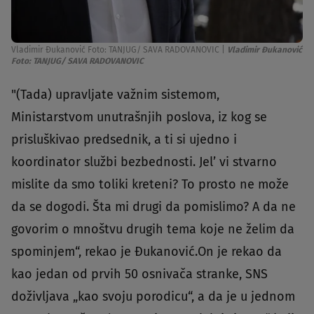
Vladimir Đukanović Foto: TANJUG/ SAVA RADOVANOVIC
|
Vladimir Đukanović
Foto: TANJUG/ SAVA RADOVANOVIC
"(Tada) upravljate važnim sistemom,
Ministarstvom unutrašnjih poslova, iz kog se
prisluškivao predsednik, a ti si ujedno i
koordinator službi bezbednosti. Jel’ vi stvarno
mislite da smo toliki kreteni? To prosto ne može
da se dogodi. Šta mi drugi da pomislimo? A da ne
govorim o mnoštvu drugih tema koje ne želim da
spominjem“, rekao je Đukanović.On je rekao da
kao jedan od prvih 50 osnivača stranke, SNS
doživljava „kao svoju porodicu“, a da je u jednom