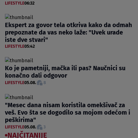
LIFESTYLE
06:32
Ekspert za govor tela otkriva kako da odmah
prepoznate da vas neko laže: "Uvek urade
iste dve stvari"
LIFESTYLE
05:42
Ko je pametniji, mačka ili pas? Naučnici su
konačno dali odgovor
LIFESTYLE
05.08.
8
"Mesec dana nisam koristila omekšivač za
veš. Evo šta se dogodilo sa mojom odećom i
peškirima"
LIFESTYLE
05.08.
3
NAJČITANIJE