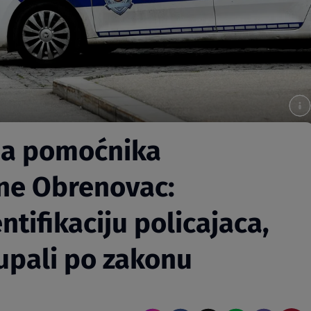
na pomoćnika
ne Obrenovac:
entifikaciju policajaca,
upali po zakonu