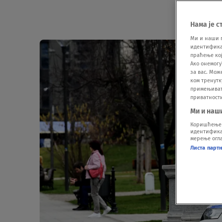
Нама је с
Ми и наши 
идентификат
праћење кој
Ако онемогу
за вас. Мож
ком тренутк
примењивати
приватност
Ми и наш
Коришћење п
идентификац
мерење огла
Листа парт