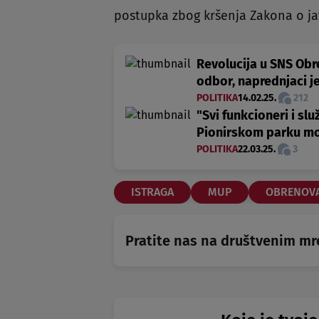
postupka zbog kršenja Zakona o jav
Revolucija u SNS Obr
odbor, naprednjaci je 
POLITIKA
14.02.25.
212
"Svi funkcioneri i sl
Pionirskom parku mo
POLITIKA
22.03.25.
3
ISTRAGA
MUP
OBRENOV
Pratite nas na društvenim m