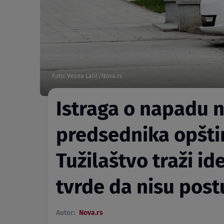
Foto: Vesna Lalić/Nova.rs
Istraga o napadu 
predsednika opšti
Tužilaštvo traži id
tvrde da nisu post
Autor:
Nova.rs