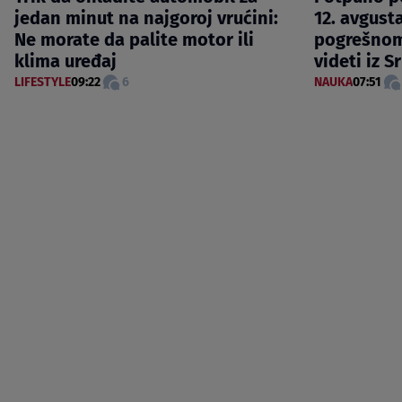
jedan minut na najgoroj vrućini:
12. avgusta
Ne morate da palite motor ili
pogrešnom
klima uređaj
videti iz S
LIFESTYLE
09:22
6
NAUKA
07:51