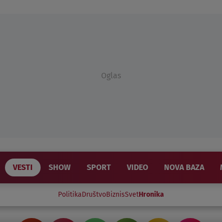
Oglas
VESTI
SHOW
SPORT
VIDEO
NOVA BAZA
Politika
Društvo
Biznis
Svet
Hronika