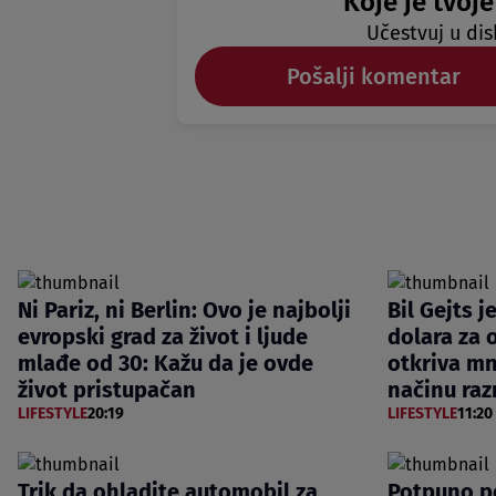
Koje je tvoje
Učestvuj u dis
Pošalji komentar
Ni Pariz, ni Berlin: Ovo je najbolji
Bil Gejts j
evropski grad za život i ljude
dolara za 
mlađe od 30: Kažu da je ovde
otkriva m
život pristupačan
načinu raz
LIFESTYLE
20:19
LIFESTYLE
11:20
Trik da ohladite automobil za
Potpuno p