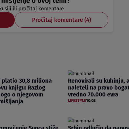
 mišljenje o ovoj temi?
kusiji ili pročitaj komentare
Pročitaj komentare (
4
)
e platio 30,8 miliona
Renovirali su kuhinju, 
ovu knjigu: Razlog
naleteli na pravo boga
nogo o njegovom
vredno 70.000 evra
mišljanja
LIFESTYLE
10:03
omračenje Sunca stiže
Srbin odlučio da napust