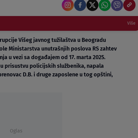
Više
rupcije Višeg javnog tužilaštva u Beogradu
role Ministarstva unutrašnjih poslova RS zahtev
nja u vezi sa događajem od 17. marta 2025.
u prisustvu policijskih službenika, napala
enovac D.B. i druge zaposlene u tog opštini,
Oglas