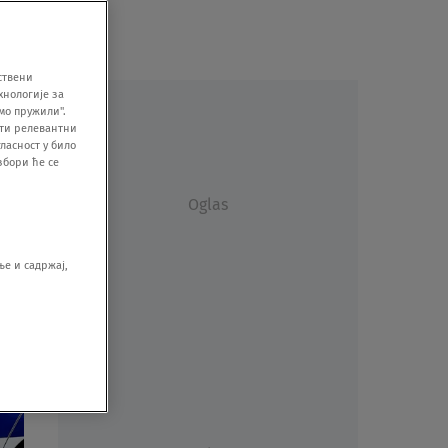
ствени
хнологије за
мо пружили".
ити релевантни
ласност у било
збори ће се
Oglas
е и садржај,