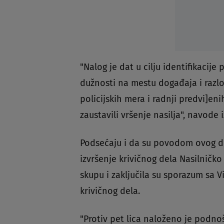
"Nalog je dat u cilju identifikacije 
dužnosti na mestu događaja i razl
policijskih mera i radnji predvi]en
zaustavili vršenje nasilja", navode i
Podsećaju i da su povodom ovog do
izvršenje krivičnog dela Nasilničko
skupu i zaključila su sporazum sa 
krivičnog dela.
"Protiv pet lica naloženo je podno