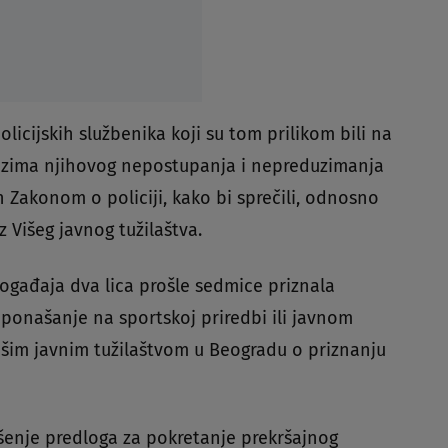
policijskih službenika koji su tom prilikom bili na
ozima njihovog nepostupanja i nepreduzimanja
ih Zakonom o policiji, kako bi sprečili, odnosno
z Višeg javnog tužilaštva.
gađaja dva lica prošle sedmice priznala
 ponašanje na sportskoj priredbi ili javnom
Višim javnim tužilaštvom u Beogradu o priznanju
šenje predloga za pokretanje prekršajnog