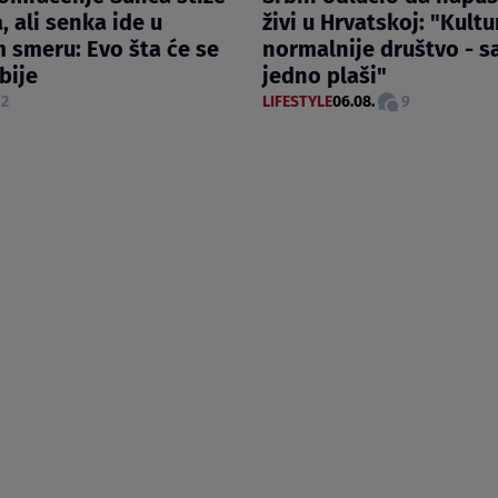
, ali senka ide u
živi u Hrvatskoj: "Kultur
 smeru: Evo šta će se
normalnije društvo - 
rbije
jedno plaši"
2
LIFESTYLE
06.08.
9