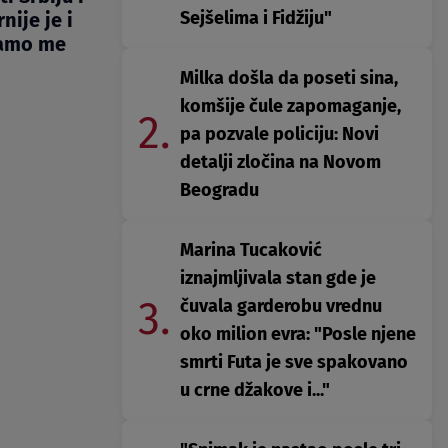
Sejšelima i Fidžiju"
nije je i
samo me
Milka došla da poseti sina,
komšije čule zapomaganje,
2.
pa pozvale policiju: Novi
detalji zločina na Novom
Beogradu
Marina Tucaković
iznajmljivala stan gde je
3.
čuvala garderobu vrednu
oko milion evra: "Posle njene
smrti Futa je sve spakovano
u crne džakove i..."