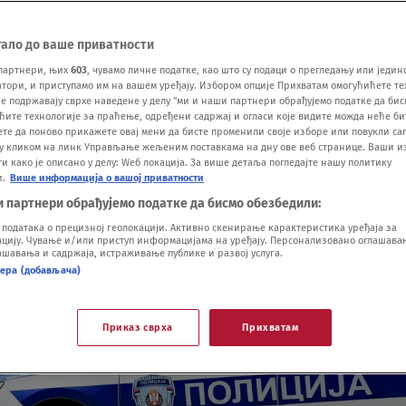
тало до ваше приватности
партнери, њих
603
, чувамо личне податке, као што су подаци о прегледању или једин
ори, и приступамо им на вашем уређају. Избором опције Прихватам омогућићете те
е подржавају сврхе наведене у делу "ми и наши партнери обрађујемо податке да бис
ћите технологије за праћење, одређени садржај и огласи које видите можда неће б
ете да поново прикажете овај мени да бисте променили своје изборе или повукли саг
у кликом на линк Управљање жељеним поставкама на дну ове веб странице. Ваши и
 како је описано у делу: Wеб локација. За више детаља погледајте нашу политику
и.
Више информација о вашој приватности
и партнери обрађујемо податке да бисмо обезбедили:
одатака о прецизној геолокацији. Активно скенирање карактеристика уређаја за
ију. Чување и/или приступ информацијама на уређају. Персонализовано оглашавањ
шавања и садржаја, истраживање публике и развој услуга.
нера (добављача)
Приказ сврха
Прихватам