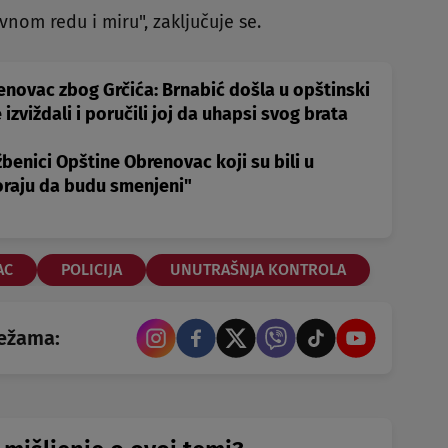
nom redu i miru", zaključuje se.
enovac zbog Grčića: Brnabić došla u opštinski
izviždali i poručili joj da uhapsi svog brata
užbenici Opštine Obrenovac koji su bili u
raju da budu smenjeni"
AC
POLICIJA
UNUTRAŠNJA KONTROLA
režama: