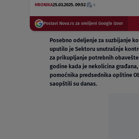
HRONIKA
25.03.2025. 09:52
4
Postavi Nova.rs za omiljeni Google izvor
Posebno odeljenje za suzbijanje ko
uputilo je Sektoru unutrašnje kont
za prikupljanje potrebnih obavešte
godine kada je nekolicina građana, 
pomoćnika predsednika opštine Obr
saopštili su danas.