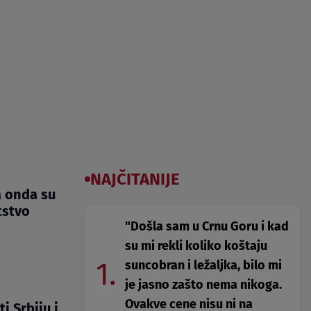
NAJČITANIJE
a onda su
tstvo
"Došla sam u Crnu Goru i kad
su mi rekli koliko koštaju
1.
suncobran i ležaljka, bilo mi
je jasno zašto nema nikoga.
Ovakve cene nisu ni na
i Srbiju i