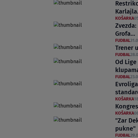
Restrikc
Karlajla.
KOŠARKA
05
Zvezda: 
Grofa...
FUDBAL
31.0
Trener u
FUDBAL
28.0
Od Lige
klupam
FUDBAL
23.0
Evrolig
standar
KOŠARKA
18
Kongres 
KOŠARKA
08
"Zar Dek
pukne"
FUDBAL
29.0