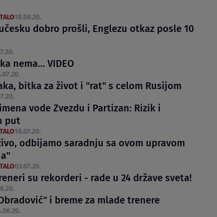
STALO
18.08.20.
Lučesku dobro prošli, Englezu otkaz posle 10
7.20.
jka nema... VIDEO
.07.20.
ka, bitka za život i "rat" s celom Rusijom
7.20.
imena vode Zvezdu i Partizan: Rizik i
n put
STALO
18.07.20.
živo, odbijamo saradnju sa ovom upravom
na"
STALO
03.07.20.
reneri su rekorderi - rade u 24 države sveta!
6.20.
"Obradović" i breme za mlade trenere
.06.20.