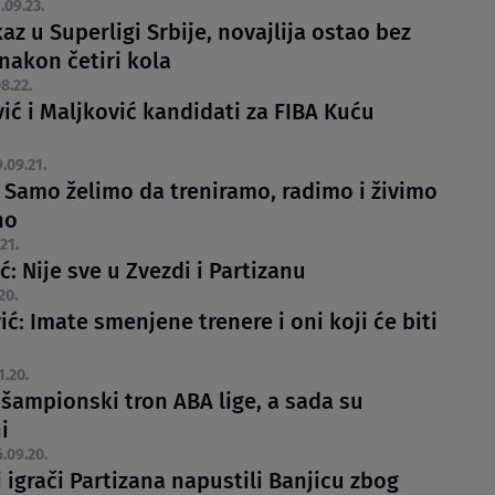
.09.23.
az u Superligi Srbije, novajlija ostao bez
nakon četiri kola
8.22.
ić i Maljković kandidati za FIBA Kuću
.09.21.
: Samo želimo da treniramo, radimo i živimo
no
21.
ć: Nije sve u Zvezdi i Partizanu
20.
ć: Imate smenjene trenere i oni koji će biti
1.20.
 šampionski tron ABA lige, a sada su
i
.09.20.
i igrači Partizana napustili Banjicu zbog