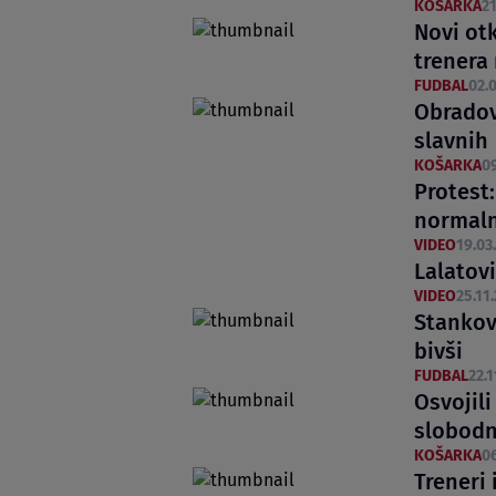
KOŠARKA
21
Novi otk
trenera 
FUDBAL
02.0
Obradov
slavnih
KOŠARKA
09
Protest
normal
VIDEO
19.03.
Lalatovi
VIDEO
25.11.
Stankovi
bivši
FUDBAL
22.1
Osvojili
slobodn
KOŠARKA
06
Treneri 