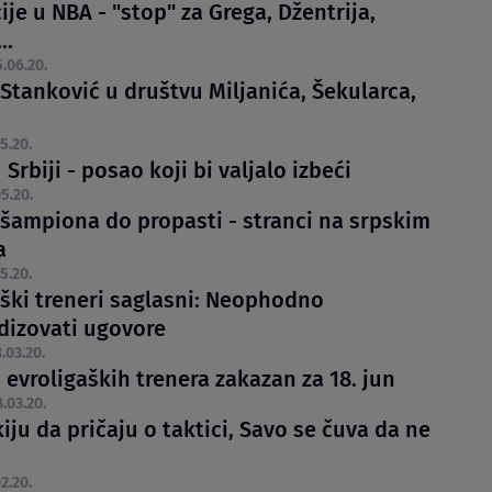
ije u NBA - "stop" za Grega, Džentrija,
..
.06.20.
Stanković u društvu Miljanića, Šekularca,
5.20.
 Srbiji - posao koji bi valjalo izbeći
5.20.
 šampiona do propasti - stranci na srpskim
a
5.20.
aški treneri saglasni: Neophodno
dizovati ugovore
.03.20.
evroligaških trenera zakazan za 18. jun
.03.20.
iju da pričaju o taktici, Savo se čuva da ne
2.20.