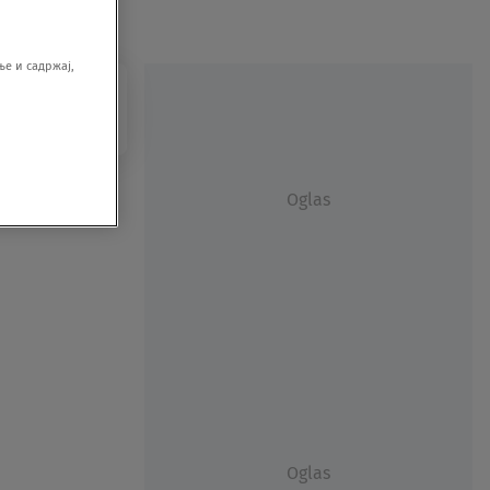
е и садржај,
Oglas
Oglas