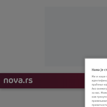
Нама је с
Ми и наши 
NAJNOVIJE
идентификат
праћење кој
Ако онемогу
за вас. Мож
ком тренутк
примењивати
приватност