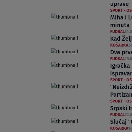
uprave
SPORT - O
Miha i 
minuta
FUDBAL
31.0
Kad Žel
KOŠARKA
24
Dva prva
FUDBAL
19.0
Igračka 
isprava
SPORT - O
"Neizdr
Partiza
SPORT - O
Srpski t
FUDBAL
22.0
Slučaj 
KOŠARKA
14