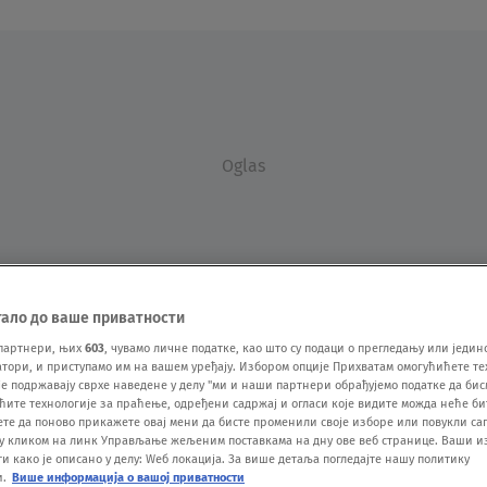
Oglas
тало до ваше приватности
партнери, њих
603
, чувамо личне податке, као што су подаци о прегледању или једин
VESTI
SHOW
SPORT
VIDEO
NOVA BAZA
ори, и приступамо им на вашем уређају. Избором опције Прихватам омогућићете те
е подржавају сврхе наведене у делу "ми и наши партнери обрађујемо податке да бис
ћите технологије за праћење, одређени садржај и огласи које видите можда неће б
ете да поново прикажете овај мени да бисте променили своје изборе или повукли саг
у кликом на линк Управљање жељеним поставкама на дну ове веб странице. Ваши и
 како је описано у делу: Wеб локација. За више детаља погледајте нашу политику
и.
Више информација о вашој приватности