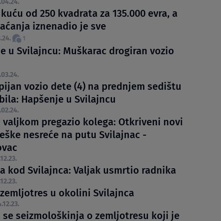
.04.24.
kuću od 250 kvadrata za 135.000 evra, a
laćanja iznenadio je sve
.24.
1
e u Svilajncu: Muškarac drogiran vozio
.03.24.
pijan vozio dete (4) na prednjem sedištu
ila: Hapšenje u Svilajncu
.02.24.
 valjkom pregazio kolega: Otkriveni novi
teške nesreće na putu Svilajnac -
ovac
.12.23.
a kod Svilajnca: Valjak usmrtio radnika
.12.23.
zemljotres u okolini Svilajnca
.12.23.
 se seizmološkinja o zemljotresu koji je