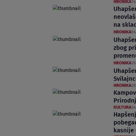
HRONIKA
14
Uhapšen
neovlaš
na skla
HRONIKA
04
Uhapšen
zbog pr
promen
HRONIKA
26
Uhapšen
Svilajn
HRONIKA
28
Kampova
Prirodn
KULTURA
24
Hapšenj
pobegao
kasnije