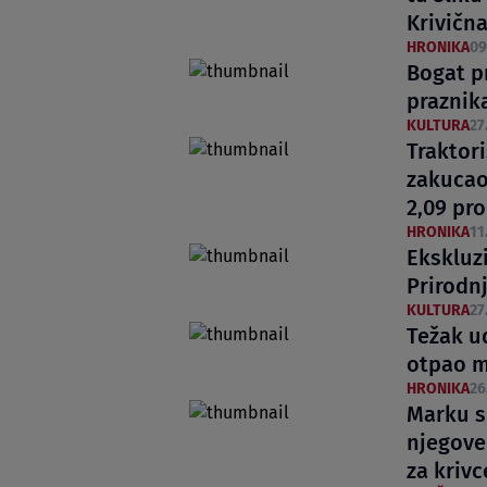
Krivična
HRONIKA
09
Bogat p
praznik
KULTURA
27
Traktori
zakucao
2,09 pr
HRONIKA
11
Ekskluz
Prirodn
KULTURA
27
Težak u
otpao m
HRONIKA
26
Marku su
njegove
za krivc