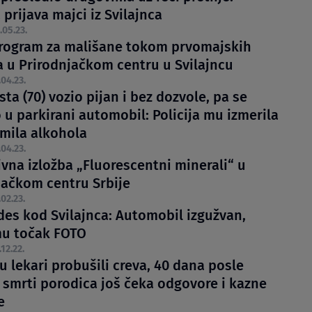
 prijava majci iz Svilajnca
.05.23.
rogram za mališane tokom prvomajskih
a u Prirodnjačkom centru u Svilajncu
.04.23.
sta (70) vozio pijan i bez dozvole, pa se
 u parkirani automobil: Policija mu izmerila
omila alkohola
.04.23.
ivna izložba „Fluorescentni minerali“ u
jačkom centru Srbije
.02.23.
des kod Svilajnca: Automobil izgužvan,
u točak FOTO
.12.22.
 lekari probušili creva, 40 dana posle
 smrti porodica još čeka odgovore i kazne
e