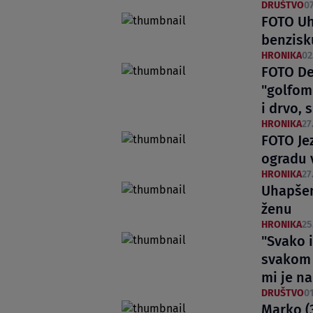
DRUŠTVO
07
FOTO Uha
benzisk
HRONIKA
02
FOTO Det
"golfom
i drvo,
HRONIKA
27
FOTO Je
ogradu 
HRONIKA
27
Uhapšen
ženu
HRONIKA
25
"Svako 
svakom 
mi je na
DRUŠTVO
01
Marko (3