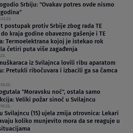
pogodio Srbiju: "Ovakav potres ovde nismo
 godina"
.12.23.
t postupak protiv Srbije zbog rada TE
 do kraja godine obavezno gašenje i TE
a: Termoelektrana kojoj je istekao rok
la četiri puta više zagađenja
.23.
muškaraca iz Svilajnca lovili ribu aparatom
u: Pretukli ribočuvara i izbacili ga sa čamca
.10.23.
rogutala "Moravsku noć", ostala samo
cija: Veliki požar sinoć u Svilajncu
.10.23.
 Svilajncu (15) ujela zmija otrovnica: Lekari
avaju koliko munjevito mora da se reaguje u
situacijama