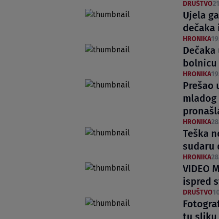
DRUŠTVO
21
Ujela ga
dečaka i
HRONIKA
19
Dečaka 
bolnicu
HRONIKA
19
Prešao 
mladog 
pronašl
HRONIKA
28
Teška n
sudaru 
HRONIKA
28
VIDEO M
ispred 
DRUŠTVO
10
Fotograf
tu sliku