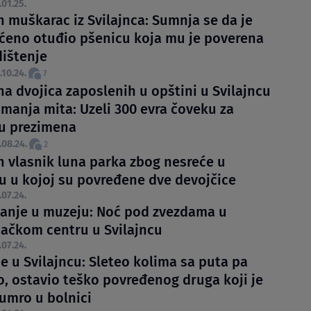
.01.25.
 muškarac iz Svilajnca: Sumnja se da je
ćeno otuđio pšenicu koja mu je poverena
dištenje
.10.24.
7
a dvojica zaposlenih u opštini u Svilajncu
imanja mita: Uzeli 300 evra čoveku za
u prezimena
.08.24.
2
 vlasnik luna parka zbog nesreće u
cu u kojoj su povređene dve devojčice
.07.24.
nje u muzeju: Noć pod zvezdama u
jačkom centru u Svilajncu
.07.24.
e u Svilajncu: Sleteo kolima sa puta pa
, ostavio teško povređenog druga koji je
 umro u bolnici