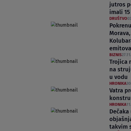
jutros 
imali 15
DRUŠTVO
03
Pokrenu
Morava,
Kolubar
emitova
BIZNIS
27.11
Trojica 
na struj
u vodu
HRONIKA
30
Vatra p
konstruk
HRONIKA
11
Dečaka u
objašnj
takvim 