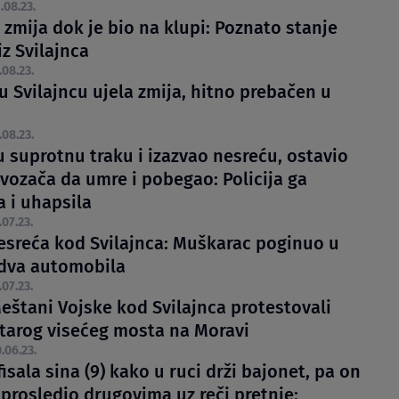
.08.23.
 zmija dok je bio na klupi: Poznato stanje
z Svilajnca
.08.23.
u Svilajncu ujela zmija, hitno prebačen u
.08.23.
u suprotnu traku i izazvao nesreću, ostavio
vozača da umre i pobegao: Policija ga
a i uhapsila
.07.23.
esreća kod Svilajnca: Muškarac poginuo u
dva automobila
.07.23.
eštani Vojske kod Svilajnca protestovali
starog visećeg mosta na Moravi
.06.23.
isala sina (9) kako u ruci drži bajonet, pa on
 prosledio drugovima uz reči pretnje: