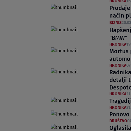
HRONIKA
16
Prodaje 
način p
BIZNIS
20.03
Hapšenj
"BMW"
HRONIKA
19
Mortus 
automob
HRONIKA
07
Radnika
detalji 
Despot
HRONIKA
21
Tragedij
HRONIKA
21
Ponovo 
DRUŠTVO
04
Oglasila