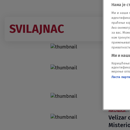
Нама је с
Ми и наши 
идентификат
праћење кој
SVILAJNAC
Ако онемогу
за вас. Мож
ком тренутк
примењивати
Vučić: 
приватност
završen
Ми и наш
DRUŠTVO
20
Коришћење п
Masovno 
идентификац
мерење огла
inspekc
Листа парт
uklanjan
DRUŠTVO
16
Automob
kod Svi
HRONIKA
07
Velizar 
Misterio