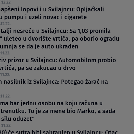
.12.22.
pšeni lopovi i u Svilajncu: Opljačkali
u pumpu i uzeli novac i cigarete
.12.22.
alji nesreće u Svilajncu: Sa 1,03 promila
" uleteo u dvorište vrtića, pa oborio ogradu
 sumnja se da je auto ukraden
.11.22.
ziv prizor u Svilajncu: Automobilom probio
vrtića, pa se zakucao u drvo
.11.22.
 nasilnik iz Svilajnca: Potegao žarač na
.11.22.
ima bar jednu osobu na koju računa u
trenutku. To je za mene bio Marko, a sada
 silu oduzet"
.11.22.
0) će sutra biti sahranjen u Svilajncu: Otac