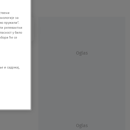
ствени
хнологије за
мо пружили".
ити релевантни
ласност у било
збори ће се
Oglas
е и садржај,
Oglas