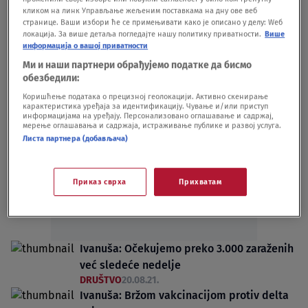
кликом на линк Управљање жељеним поставкама на дну ове веб
DRUŠTVO
08.09.21.
странице. Ваши избори ће се примењивати како је описано у делу: Wеб
Stižu li nam u ponedeljak nove mere i
локација. За више детаља погледајте нашу политику приватности.
Више
zašto je već kasno
информација о вашој приватности
DRUŠTVO
22.08.21.
Ми и наши партнери обрађујемо податке да бисмо
обезбедили:
Коришћење података о прецизној геолокацији. Активно скенирање
карактеристика уређаја за идентификацију. Чување и/или приступ
информацијама на уређају. Персонализовано оглашавање и садржај,
мерење оглашавања и садржаја, истраживање публике и развој услуга.
Листа партнера (добављача)
Oglas
Приказ сврха
Прихватам
Ivanuša: Očekujemo preko 3.000 zaraženih
već sledeće nedelje
DRUŠTVO
20.08.21.
Ivanuša: Bržom vakcinacijom protiv delta