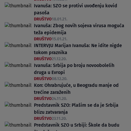
Ivanuša: SZO se protivi uvođenju kovid
pasoša
DRUŠTVO
18.01.21.
Ivanuša: Zbog novih sojeva virusa moguća
teža epidemija
DRUŠTVO
15.01.21.
INTERVJU Marijan Ivanuša: Ne idite nigde
tokom praznika
DRUŠTVO
21.12.20.
Ivanuša: Srbija po broju novoobolelih
druga u Evropi
DRUŠTVO
08.12.20.
Kon: Ohrabrujuće, u Beogradu manje od
trećine zaraženih
DRUŠTVO
24.11.20.
Predstavnik SZO: Plašim se da je Srbija
blizu zatvaranja
DRUŠTVO
23.11.20.
Predstavnik SZO u Srbiji: Škole da budu