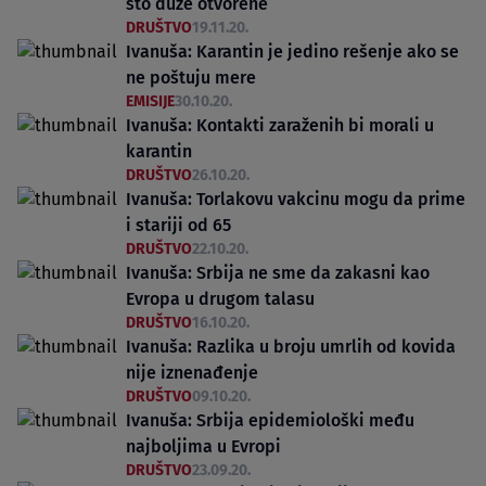
što duže otvorene
DRUŠTVO
19.11.20.
Ivanuša: Karantin je jedino rešenje ako se
ne poštuju mere
EMISIJE
30.10.20.
Ivanuša: Kontakti zaraženih bi morali u
karantin
DRUŠTVO
26.10.20.
Ivanuša: Torlakovu vakcinu mogu da prime
i stariji od 65
DRUŠTVO
22.10.20.
Ivanuša: Srbija ne sme da zakasni kao
Evropa u drugom talasu
DRUŠTVO
16.10.20.
Ivanuša: Razlika u broju umrlih od kovida
nije iznenađenje
DRUŠTVO
09.10.20.
Ivanuša: Srbija epidemiološki među
najboljima u Evropi
DRUŠTVO
23.09.20.