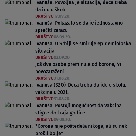
Ivanuša: Povoljna je situacija, deca treba
da idu u školu
DRUŠTVO
17.09.20.
Ivanuša: Pokazalo se da je jednostavno
sprečiti zarazu
DRUŠTVO
08.09.20.
Ivanuša: U Srbiji se smiruje epidemiološka
situacija
DRUŠTVO
03.09.20.
Još dve osobe preminule od korone, 41
novozaraženi
DRUŠTVO
31.08.20.
Ivanuša (SZO): Deca treba da idu u školu,
vakcina u 2021.
DRUŠTVO
31.08.20.
Ivanuša: Postoji mogućnost da vakcina
stigne do kraja godine
DRUŠTVO
09.08.20.
"Korona nije poštedela nikoga, ali su neki
prošli bolje"