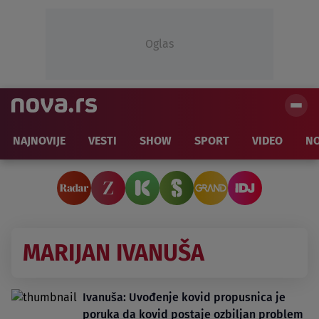
Oglas
NAJNOVIJE
VESTI
SHOW
SPORT
VIDEO
NO
MARIJAN IVANUŠA
Ivanuša: Uvođenje kovid propusnica je
poruka da kovid postaje ozbiljan problem