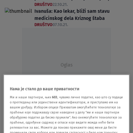
DRUŠTVO
22.10.21.
Ivanuša: Kao lekar, bliži sam stavu
medicinskog dela Kriznog štaba
DRUŠTVO
07.10.21.
Oglas
Нама је стало до ваше приватности
Ми и наши партнери, њих
603
, чувамо личне податке, као што су подаци
о прегледању или јединствени идентификатори, и приступамо им на
Ivanuša: Kako vakcina nije isprobana kad
вашем уређају. Избором опције Прихватам омогућићете технологије за
je dato već šest milijardi doza
праћење које подржавају сврхе наведене у делу "ми и наши партнери
обрађујемо податке да бисмо пружили". Ако онемогућите технологије за
DRUŠTVO
21.09.21.
праћење, одређени садржај и огласи које видите можда неће бити
Ivanuša: Srbija među pet vodećih zemalja
релевантни за вас. Можете да поново прикажете овај мени да бисте
u Evropi po broju novoobolelih
променили своје изборе или повукли сагласност у било ком тренутку