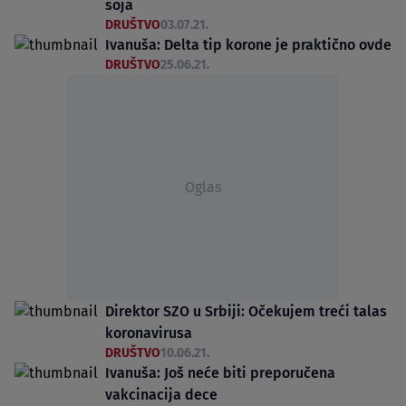
soja
DRUŠTVO
03.07.21.
Ivanuša: Delta tip korone je praktično ovde
DRUŠTVO
25.06.21.
Oglas
Direktor SZO u Srbiji: Očekujem treći talas
koronavirusa
DRUŠTVO
10.06.21.
Ivanuša: Još neće biti preporučena
vakcinacija dece