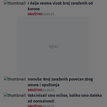
I dalje veoma visok broj zaraženih od
korone
DRUŠTVO
03.03.21.
Oglas
Ivanuša: Broj zaraženih povećan zbog
umora i opuštanja
DRUŠTVO
24.02.21.
Vakcinisali smo milion, koliko smo daleko
od normalnosti
DRUŠTVO
19.02.21.