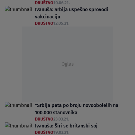
DRUŠTVO
10.06.21.
Ivanuša: Srbija uspešno sprovodi
vakcinaciju
DRUŠTVO
12.05.21.
Oglas
"Srbija peta po broju novoobolelih na
100.000 stanovnika"
DRUŠTVO
23.03.21.
Ivanuša: Širi se britanski soj
DRUŠTVO
19.03.21.