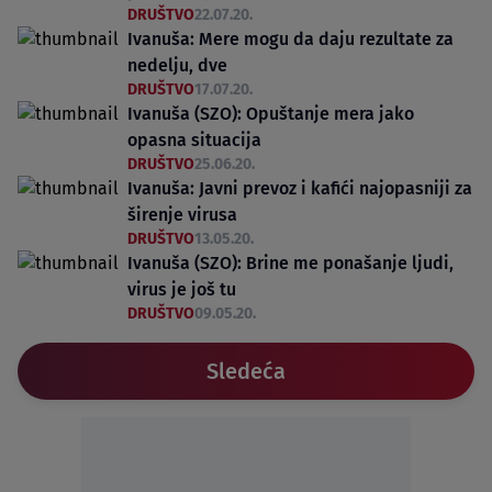
DRUŠTVO
22.07.20.
Ivanuša: Mere mogu da daju rezultate za
nedelju, dve
DRUŠTVO
17.07.20.
Ivanuša (SZO): Opuštanje mera jako
opasna situacija
DRUŠTVO
25.06.20.
Ivanuša: Javni prevoz i kafići najopasniji za
širenje virusa
DRUŠTVO
13.05.20.
Ivanuša (SZO): Brine me ponašanje ljudi,
virus je još tu
DRUŠTVO
09.05.20.
Sledeća