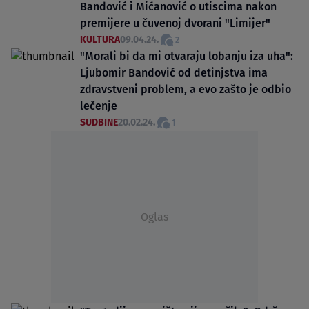
Bandović i Mićanović o utiscima nakon
premijere u čuvenoj dvorani "Limijer"
KULTURA
09.04.24.
2
"Morali bi da mi otvaraju lobanju iza uha":
Ljubomir Bandović od detinjstva ima
zdravstveni problem, a evo zašto je odbio
lečenje
SUDBINE
20.02.24.
1
Oglas