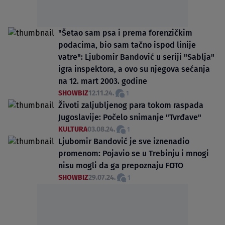
"Šetao sam psa i prema forenzičkim
podacima, bio sam tačno ispod linije
vatre": Ljubomir Bandović u seriji "Sablja"
igra inspektora, a ovo su njegova sećanja
na 12. mart 2003. godine
SHOWBIZ
12.11.24.
1
Životi zaljubljenog para tokom raspada
Jugoslavije: Počelo snimanje "Tvrđave"
KULTURA
03.08.24.
1
Ljubomir Bandović je sve iznenadio
promenom: Pojavio se u Trebinju i mnogi
nisu mogli da ga prepoznaju FOTO
SHOWBIZ
29.07.24.
1