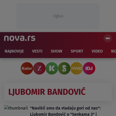
Oglas
NAJNOVIJE
VESTI
SHOW
SPORT
VIDEO
NO
LJUBOMIR BANDOVIĆ
"Navikli smo da vladaju gori od nas":
Ljubomir Bandović o "Senkama 3" i