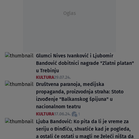
Oglas
Glumci Nives Ivanković i Ljubomir
Bandović dobitnici nagrade "Zlatni platan"
u Trebinju
KULTURA
29.07.24.
Društvena paranoja, medijska
propaganda, proizvodnja straha: Stoto
izvođenje "Balkanskog špijuna" u
nacionalnom teatru
KULTURA
17.06.24.
1
Ljuba Bandović: Ko pita da li je vreme za
seriju o Đinđiću, shvatiće kad je pogleda,
a ostali će ostati u magli ne želeći ništa da