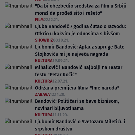
"Da bi obezbedio sredstva za film u Srbiji
moraš da prođeš sito i rešeto"
FILM
22.12.21.
Ljuba Bandović 7 godina ćutao o razvodu:
Otkrio u kakvim je odnosima s bivšom
SHOWBIZ
08.10.21.
Ljubomir Bandović: Aplauz supruge Bate
Stojkovića mi je najveća nagrada
KULTURA
19.09.21.
Mihailović i Bandović najbolji na Teatar
festu "Petar Kočić"
KULTURA
12.07.21.
Održana premijera filma "Ime naroda"
ZABAVA
12.11.20.
Bandović: Političari se bave biznisom,
novinari bljuvotinama
KULTURA
11.11.20.
Ljubomir Bandović o Svetozaru Miletiću i
srpskom društvu