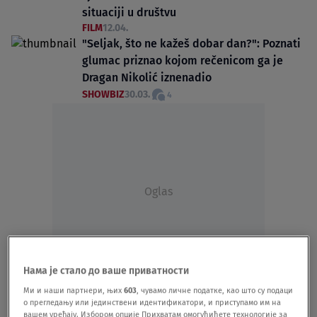
situaciji u društvu
FILM
12.04.
"Seljak, što ne kažeš dobar dan?": Poznati
glumac priznao kojom rečenicom ga je
Dragan Nikolić iznenadio
SHOWBIZ
30.03.
4
Oglas
Нама је стало до ваше приватности
"Trebalo je da mi otvaraju lobanju":
Ми и наши партнери, њих
603
, чувамо личне податке, као што су подаци
о прегледању или јединствени идентификатори, и приступамо им на
Ljubomir Bandović od detinjstva ima ovaj
вашем уређају. Избором опције Прихватам омогућићете технологије за