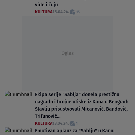
vide i čuju
KULTURA
15.04.24.
15
Oglas
Ekipa serije "Sablja" donela prestižnu
nagradu i brojne utiske iz Kana u Beograd:
Slavlju prisustvovali Mićanović, Bandović,
Trifunović...
KULTURA
13.04.24.
1
Emotivan aplauz za "Sablju" u Kanu: