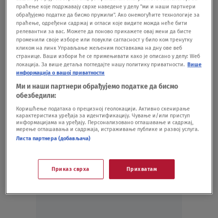
zdravstveni problem
праћење које подржавају сврхе наведене у делу "ми и наши партнери
SHOWBIZ
10.02.25.
обрађујемо податке да бисмо пружили". Ако онемогућите технологије за
праћење, одређени садржај и огласи које видите можда неће бити
Ljubomir Bandović podržao studente: Oni
релевантни за вас. Можете да поново прикажете овај мени да бисте
žele ime i prezime onoga ko je odgovoran
променили своје изборе или повукли сагласност у било ком тренутку
za smrt 15 ljudi, tu sam ako ih neko dira
кликом на линк Управљање жељеним поставкама на дну ове веб
странице. Ваши избори ће се примењивати како је описано у делу: Wеб
SHOWBIZ
13.01.25.
9
локација. За више детаља погледајте нашу политику приватности.
Више
VIDEO Poznati srpski glumac zbog
информација о вашој приватности
Partizana u ulozi u kojoj ga pre nismo
Ми и наши партнери обрађујемо податке да бисмо
viđali: "Ko se jednom vrati kući, ne može
обезбедили:
više bez nje"
Коришћење података о прецизној геолокацији. Активно скенирање
карактеристика уређаја за идентификацију. Чување и/или приступ
FUDBAL
08.12.24.
информацијама на уређају. Персонализовано оглашавање и садржај,
мерење оглашавања и садржаја, истраживање публике и развој услуга.
Листа партнера (добављача)
Приказ сврха
Прихватам
Oglas