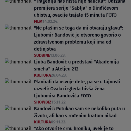
"Tragedija nas ništa nije naučila": Održana
premijera serije "Sablja" o Đinđićevom
ubistvu, ovacije trajale 15 minuta FOTO
FILM
14.02.24.
"Ne plašim se toga da mi otvaraju glavu":
Ljubomir Bandović je otvoreno govorio o
zdravstvenom problemu koji ima od
detinjstva
SUDBINE
13.06.23.
Ljuba Bandović u predstavi “Akademija
smeha” u Ateljeu 212
KULTURA
26.04.23.
Planirali da usvoje dete, pa se u tajnosti
razveli: Ovako izgleda bivša žena
Ljubomira Bandovića FOTO
SHOWBIZ
15.11.22.
Bandović: Potukao sam se nekoliko puta u
životu, ali kao s rođenim bratom nikad
KULTURA
09.11.22.
"Ako otvorite crnu hroniku, uvek je to