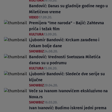
KULTURA
09.10.20.
Bandović: Danas su gladnije godine nego u
Miletićevo vreme
VIDEO
17.09.20.
Premijera "Ime naroda" - Bajić: Zahtevna
priča i težak film
KULTURA
13.09.20.
Ljubomir Bandović: Krckam zarađeno i
čekam bolje dane
SHOWBIZ
24.08.20.
Bandović: Vrednosti Svetozara Miletića
danas su u podrumu
KULTURA
15.06.20.
Ljubomir Bandović: Sledeće dve serije su
ključne
SHOWBIZ
29.04.20.
Veče sa Ivanom Ivanovićem ekskluzivno na
Nova.rs
SHOWBIZ
16.03.20.
Ivan Ivanović: Budimo iskreni jedni prema