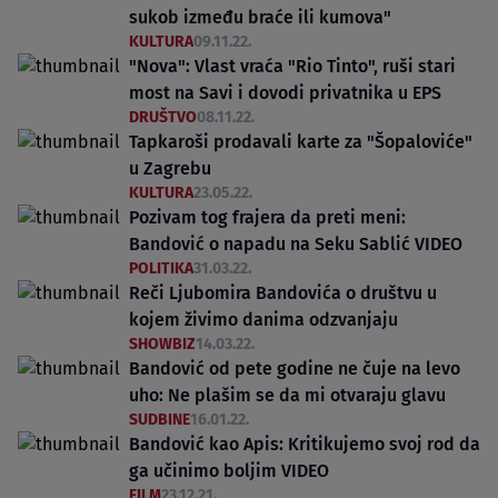
sukob između braće ili kumova"
KULTURA
09.11.22.
"Nova": Vlast vraća "Rio Tinto", ruši stari
most na Savi i dovodi privatnika u EPS
DRUŠTVO
08.11.22.
Tapkaroši prodavali karte za "Šopaloviće"
u Zagrebu
KULTURA
23.05.22.
Pozivam tog frajera da preti meni:
Bandović o napadu na Seku Sablić VIDEO
POLITIKA
31.03.22.
Reči Ljubomira Bandovića o društvu u
kojem živimo danima odzvanjaju
SHOWBIZ
14.03.22.
Bandović od pete godine ne čuje na levo
uho: Ne plašim se da mi otvaraju glavu
SUDBINE
16.01.22.
Bandović kao Apis: Kritikujemo svoj rod da
ga učinimo boljim VIDEO
FILM
23.12.21.