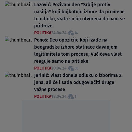
Lazović: Pozivam deo "Srbije protiv
nasilja" koji bojkotuju izbore da promene
tu odluku, vrata su im otvorena da nam se
pridruže
POLITIKA
24.04.24.
14
Ponoš: Deo opozicije koji izađe na
beogradske izbore statiraće davanjem
legitimiteta tom procesu, Vučićeva vlast
reaguje samo na pritiske
POLITIKA
20.04.24.
50
Jerinić: Vlast donela odluku o izborima 2.
juna, ali će i sada odugovlačiti druge
važne procese
POLITIKA
18.04.24.
1