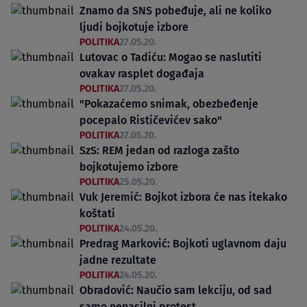
Znamo da SNS pobeđuje, ali ne koliko
ljudi bojkotuje izbore
POLITIKA
27.05.20.
Lutovac o Tadiću: Mogao se naslutiti
ovakav rasplet događaja
POLITIKA
27.05.20.
"Pokazaćemo snimak, obezbeđenje
pocepalo Rističevićev sako"
POLITIKA
27.05.20.
SzS: REM jedan od razloga zašto
bojkotujemo izbore
POLITIKA
25.05.20.
Vuk Jeremić: Bojkot izbora će nas itekako
koštati
POLITIKA
24.05.20.
Predrag Marković: Bojkoti uglavnom daju
jadne rezultate
POLITIKA
24.05.20.
Obradović: Naučio sam lekciju, od sad
samo nenasilni protest