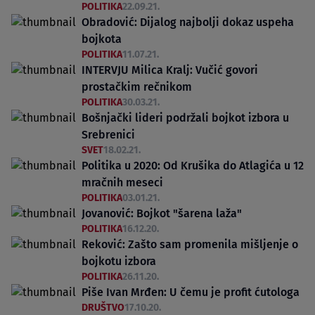
POLITIKA
22.09.21.
Obradović: Dijalog najbolji dokaz uspeha
bojkota
POLITIKA
11.07.21.
INTERVJU Milica Kralj: Vučić govori
prostačkim rečnikom
POLITIKA
30.03.21.
Bošnjački lideri podržali bojkot izbora u
Srebrenici
SVET
18.02.21.
Politika u 2020: Od Krušika do Atlagića u 12
mračnih meseci
POLITIKA
03.01.21.
Jovanović: Bojkot "šarena laža"
POLITIKA
16.12.20.
Reković: Zašto sam promenila mišljenje o
bojkotu izbora
POLITIKA
26.11.20.
Piše Ivan Mrđen: U čemu je profit ćutologa
DRUŠTVO
17.10.20.