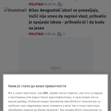
POLITIKA
16.05.24.
1
Đilas: Beogradski izbori se ponavljaju,
Vučić nije smeo da napravi vlast, prihvatio
je spajanje izbora - prihvatio bi i da budu
na jesen
POLITIKA
13.05.24.
13
Oglas
Нама је стало до ваше приватности
Ми и наши партнери, њих
603
, чувамо личне податке, као што су подаци
о прегледању или јединствени идентификатори, и приступамо им на
вашем уређају. Избором опције Прихватам омогућићете технологије за
"Prepoznajemo rukopis SNS-a": Radomir
праћење које подржавају сврхе наведене у делу "ми и наши партнери
Lazović dopisao poruku ispod grafita koji
обрађујемо податке да бисмо пружили". Ако онемогућите технологије за