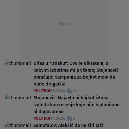
Oglas
Đilas u "Utisku": Ovo je diktatura, o
kakvim izborima mi pričamo; Stojanović
poručuje: Kampanja za bojkot mora da
bude drugačija
POLITIKA
07.04.24.
65
Stojanović: Najavljeni bojkot izbora
izgleda kao rešenje koje nije isplanirano,
ni dogovoreno
POLITIKA
04.04.24.
6
Samofalov: Aleksić da ne širi laži