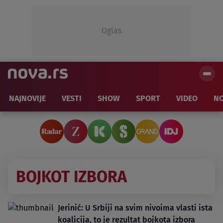
Oglas
NAJNOVIJE
VESTI
SHOW
SPORT
VIDEO
NO
BOJKOT IZBORA
Jerinić: U Srbiji na svim nivoima vlasti ista
koalicija, to je rezultat bojkota izbora