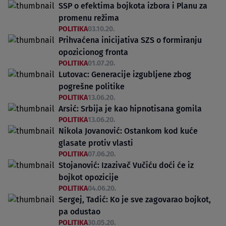
SSP o efektima bojkota izbora i Planu za
promenu režima
POLITIKA
03.10.20.
Prihvaćena inicijativa SZS o formiranju
opozicionog fronta
POLITIKA
01.07.20.
Lutovac: Generacije izgubljene zbog
pogrešne politike
POLITIKA
13.06.20.
Arsić: Srbija je kao hipnotisana gomila
POLITIKA
13.06.20.
Nikola Jovanović: Ostankom kod kuće
glasate protiv vlasti
POLITIKA
07.06.20.
Stojanović: Izazivač Vučiću doći će iz
bojkot opozicije
POLITIKA
04.06.20.
Sergej, Tadić: Ko je sve zagovarao bojkot,
pa odustao
POLITIKA
30.05.20.