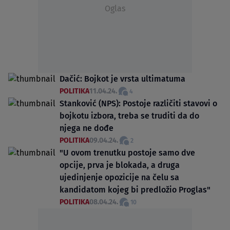
Oglas
Dačić: Bojkot je vrsta ultimatuma
POLITIKA
11.04.24.
4
Stanković (NPS): Postoje različiti stavovi o
bojkotu izbora, treba se truditi da do
njega ne dođe
POLITIKA
09.04.24.
2
"U ovom trenutku postoje samo dve
opcije, prva je blokada, a druga
ujedinjenje opozicije na čelu sa
kandidatom kojeg bi predložio Proglas"
POLITIKA
08.04.24.
10