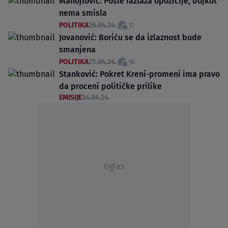
Manojlović: Posle razlaza opozicije, bojkot
nema smisla
POLITIKA
26.04.24.
17
Jovanović: Boriću se da izlaznost bude
smanjena
POLITIKA
25.04.24.
16
Stanković: Pokret Kreni-promeni ima pravo
da proceni političke prilike
EMISIJE
24.04.24.
Oglas