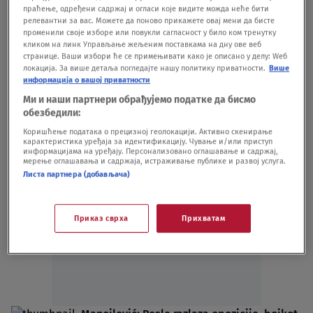
pozivaju na bojkot izbora VIDEO
праћење, одређени садржај и огласи које видите можда неће бити
релевантни за вас. Можете да поново прикажете овај мени да бисте
POLITIKA
11.05.24.
4
променили своје изборе или повукли сагласност у било ком тренутку
U Beogradu osvanuli grafiti koji pozivaju
кликом на линк Управљање жељеним поставкама на дну ове веб
странице. Ваши избори ће се примењивати како је описано у делу: Wеб
na bojkot izbora, Grbović kaže: "Jasno je ko
локација. За више детаља погледајте нашу политику приватности.
Више
ovo radi"
информација о вашој приватности
POLITIKA
11.05.24.
4
Ми и наши партнери обрађујемо податке да бисмо
SSP neće učestvovati na izborima u Vrbasu
обезбедили:
POLITIKA
03.05.24.
Коришћење података о прецизној геолокацији. Активно скенирање
карактеристика уређаја за идентификацију. Чување и/или приступ
информацијама на уређају. Персонализовано оглашавање и садржај,
мерење оглашавања и садржаја, истраживање публике и развој услуга.
Листа партнера (добављача)
Oglas
Приказ сврха
Прихватам