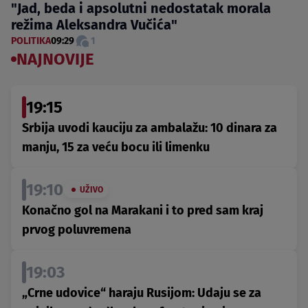
"Jad, beda i apsolutni nedostatak morala
režima Aleksandra Vučića"
POLITIKA
09:29
1
NAJNOVIJE
19:15
Srbija uvodi kauciju za ambalažu: 10 dinara za
manju, 15 za veću bocu ili limenku
19:10
UŽIVO
Konačno gol na Marakani i to pred sam kraj
prvog poluvremena
19:03
„Crne udovice“ haraju Rusijom: Udaju se za