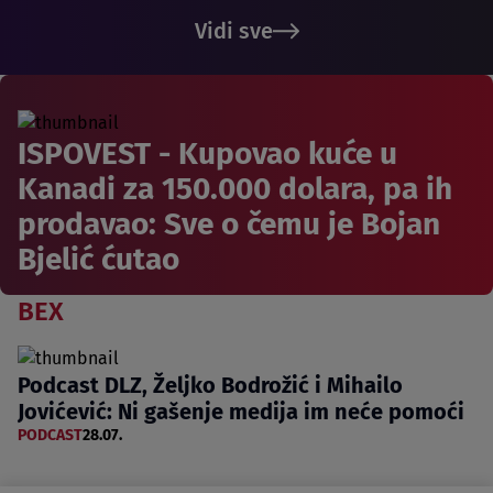
Vidi sve
ISPOVEST - Kupovao kuće u
Kanadi za 150.000 dolara, pa ih
prodavao: Sve o čemu je Bojan
Bjelić ćutao
BEX
Podcast DLZ, Željko Bodrožić i Mihailo
Jovićević: Ni gašenje medija im neće pomoći
PODCAST
28.07.