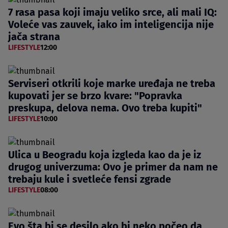
7 rasa pasa koji imaju veliko srce, ali mali IQ:
Voleće vas zauvek, iako im inteligencija nije
jača strana
LIFESTYLE
12:00
Serviseri otkrili koje marke uređaja ne treba
kupovati jer se brzo kvare: "Popravka
preskupa, delova nema. Ovo treba kupiti"
LIFESTYLE
10:00
Ulica u Beogradu koja izgleda kao da je iz
drugog univerzuma: Ovo je primer da nam ne
trebaju kule i svetleće fensi zgrade
LIFESTYLE
08:00
Evo šta bi se desilo ako bi neko počeo da