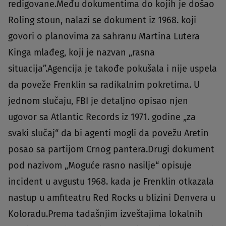
redigovane.Među dokumentima do kojih je došao
Roling stoun, nalazi se dokument iz 1968. koji
govori o planovima za sahranu Martina Lutera
Kinga mlađeg, koji je nazvan „rasna
situacija”.Agencija je takođe pokušala i nije uspela
da poveže Frenklin sa radikalnim pokretima. U
jednom slučaju, FBI je detaljno opisao njen
ugovor sa Atlantic Records iz 1971. godine „za
svaki slučaj“ da bi agenti mogli da povežu Aretin
posao sa partijom Crnog pantera.Drugi dokument
pod nazivom „Moguće rasno nasilje“ opisuje
incident u avgustu 1968. kada je Frenklin otkazala
nastup u amfiteatru Red Rocks u blizini Denvera u
Koloradu.Prema tadašnjim izveštajima lokalnih