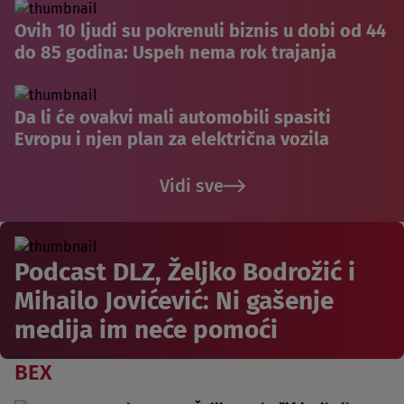
Ovih 10 ljudi su pokrenuli biznis u dobi od 44
do 85 godina: Uspeh nema rok trajanja
Da li će ovakvi mali automobili spasiti
Evropu i njen plan za električna vozila
Vidi sve
Podcast DLZ, Željko Bodrožić i
Mihailo Jovićević: Ni gašenje
medija im neće pomoći
BEX