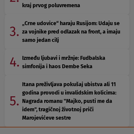
kraj prvog poluvremena
„Crne udovice“ haraju Rusijom: Udaju se
3.
za vojnike pred odlazak na front, a imaju
samo jedan cilj
4.
Između ljubavi i mržnje: Fudbalska
simfonija i haos Dembe Seka
Itana preživljava pokušaj ubistva ali 11
godina provodi u invalidskim kolicima:
5.
Nagrada romanu "Majko, pusti me da
idem", tragičnoj životnoj priči
Marojevićeve sestre