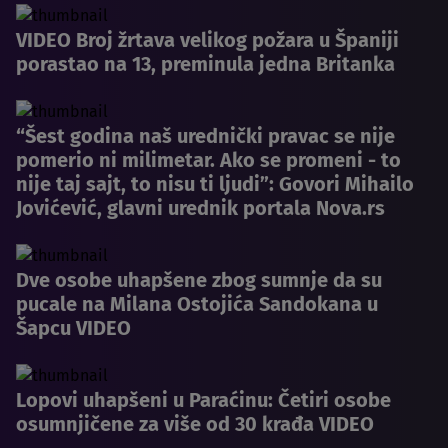
VIDEO Broj žrtava velikog požara u Španiji
porastao na 13, preminula jedna Britanka
“Šest godina naš urednički pravac se nije
pomerio ni milimetar. Ako se promeni - to
nije taj sajt, to nisu ti ljudi”: Govori Mihailo
Jovićević, glavni urednik portala Nova.rs
Dve osobe uhapšene zbog sumnje da su
pucale na Milana Ostojića Sandokana u
Šapcu VIDEO
Lopovi uhapšeni u Paraćinu: Četiri osobe
osumnjičene za više od 30 krađa VIDEO