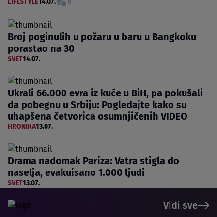
LIFESTYLE
14.07.
8
Broj poginulih u požaru u baru u Bangkoku
porastao na 30
SVET
14.07.
Ukrali 66.000 evra iz kuće u BiH, pa pokušali
da pobegnu u Srbiju: Pogledajte kako su
uhapšena četvorica osumnjičenih VIDEO
HRONIKA
13.07.
Drama nadomak Pariza: Vatra stigla do
naselja, evakuisano 1.000 ljudi
SVET
13.07.
Vidi sve