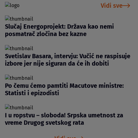
Vidi sve
Slučaj Energoprojekt: Država kao nemi
posmatrač zločina bez kazne
Svetislav Basara, intervju: Vučić ne raspisuje
izbore jer nije siguran da će ih dobiti
Po čemu ćemo pamtiti Macutove ministre:
Statisti i epizodisti
I u ropstvu – sloboda! Srpska umetnost za
vreme Drugog svetskog rata