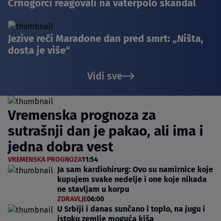
Crnogorci reagovali na vaterpolo skandal
Jezive reči Maradone dan pred smrt: „Ništa,
dosta je više“
Vidi sve
Vremenska prognoza za
sutrašnji dan je pakao, ali ima i
jedna dobra vest
VREMENSKA PROGNOZA
11:54
Ja sam kardiohirurg: Ovo su namirnice koje
kupujem svake nedelje i one koje nikada
ne stavljam u korpu
ZDRAVLJE
06:00
U Srbiji i danas sunčano i toplo, na jugu i
istoku zemlje moguća kiša