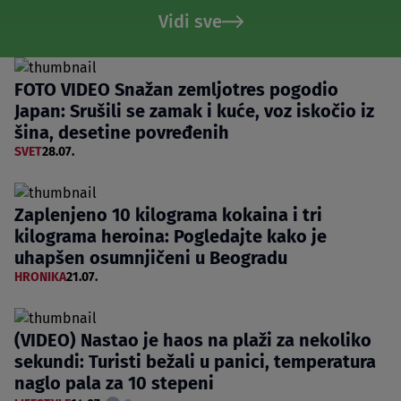
Vidi sve
FOTO VIDEO Snažan zemljotres pogodio
Japan: Srušili se zamak i kuće, voz iskočio iz
šina, desetine povređenih
SVET
28.07.
Zaplenjeno 10 kilograma kokaina i tri
kilograma heroina: Pogledajte kako je
uhapšen osumnjičeni u Beogradu
HRONIKA
21.07.
(VIDEO) Nastao je haos na plaži za nekoliko
sekundi: Turisti bežali u panici, temperatura
naglo pala za 10 stepeni