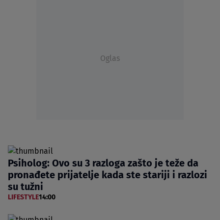
Oglas
Psiholog: Ovo su 3 razloga zašto je teže da
pronađete prijatelje kada ste stariji i razlozi
su tužni
LIFESTYLE
14:00