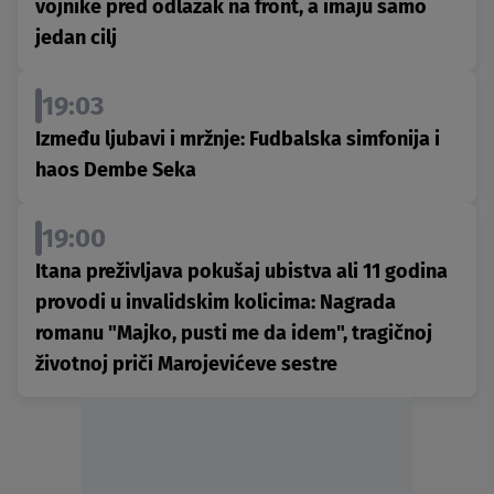
vojnike pred odlazak na front, a imaju samo
jedan cilj
19:03
Između ljubavi i mržnje: Fudbalska simfonija i
haos Dembe Seka
19:00
Itana preživljava pokušaj ubistva ali 11 godina
provodi u invalidskim kolicima: Nagrada
romanu "Majko, pusti me da idem", tragičnoj
životnoj priči Marojevićeve sestre