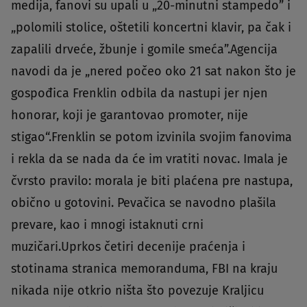
medija, fanovi su upali u „20-minutni stampedo” i
„polomili stolice, oštetili koncertni klavir, pa čak i
zapalili drveće, žbunje i gomile smeća”.Agencija
navodi da je „nered počeo oko 21 sat nakon što je
gospođica Frenklin odbila da nastupi jer njen
honorar, koji je garantovao promoter, nije
stigao“.Frenklin se potom izvinila svojim fanovima
i rekla da se nada da će im vratiti novac. Imala je
čvrsto pravilo: morala je biti plaćena pre nastupa,
obično u gotovini. Pevačica se navodno plašila
prevare, kao i mnogi istaknuti crni
muzičari.Uprkos četiri decenije praćenja i
stotinama stranica memoranduma, FBI na kraju
nikada nije otkrio ništa što povezuje Kraljicu