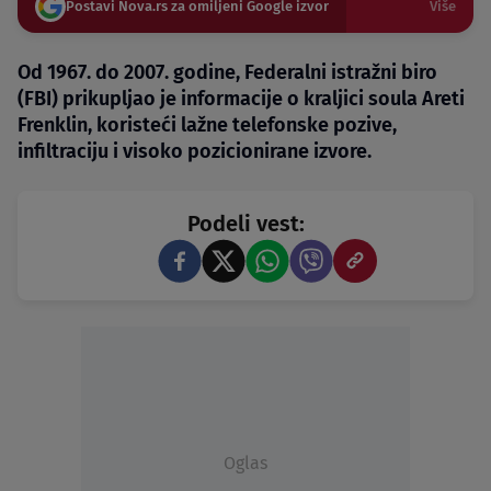
Postavi Nova.rs za omiljeni Google izvor
Više
Od 1967. do 2007. godine, Federalni istražni biro
(FBI) prikupljao je informacije o kraljici soula Areti
Frenklin, koristeći lažne telefonske pozive,
infiltraciju i visoko pozicionirane izvore.
Podeli vest:
Oglas