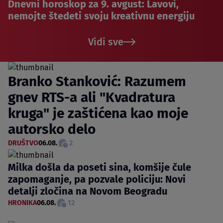
Dnevni horoskop za 9. avgust: Lavovi,
nemojte štedeti svoju kreativnu energiju
Vidi sve
Branko Stanković: Razumem
gnev RTS-a ali "Kvadratura
kruga" je zaštićena kao moje
autorsko delo
DRUŠTVO
06.08.
2
Milka došla da poseti sina, komšije čule
zapomaganje, pa pozvale policiju: Novi
detalji zločina na Novom Beogradu
HRONIKA
06.08.
12