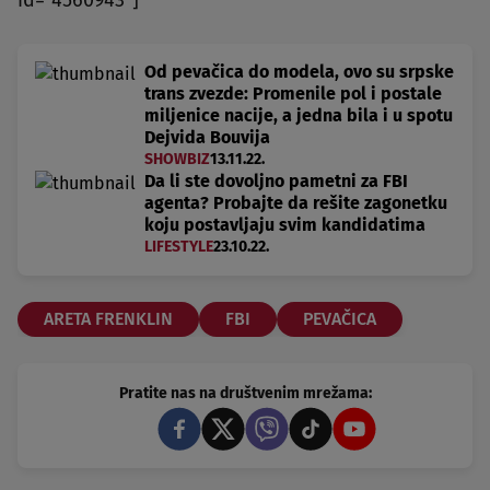
id="4560943"]
Od pevačica do modela, ovo su srpske
trans zvezde: Promenile pol i postale
miljenice nacije, a jedna bila i u spotu
Dejvida Bouvija
SHOWBIZ
13.11.22.
Da li ste dovoljno pametni za FBI
agenta? Probajte da rešite zagonetku
koju postavljaju svim kandidatima
LIFESTYLE
23.10.22.
ARETA FRENKLIN
FBI
PEVAČICA
Pratite nas na društvenim mrežama: