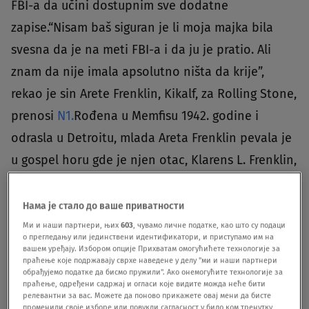
FBI-a da učini dostupnim sve dodatne
zapise.“Nisam baš siguran je li moja majka bila
svesna da je na meti FBI-a i da ju je pratio. Ali
znam da nije imala apsolutno ništa da krije”,
rekao je sin Arete Frenklin, Kikalf, za Rolling Stone,
prenosi
N1.
Rođena u Memfisu 1942. godine i
odrasla u Detroitu, mlada Areta Frenklin pevala je
u gospel horu gde je njen otac, Klarens L. Frenklin,
bio ministar i aktivista za građanska prava, a ona
je krenula njegovim stopama.Aretin rad u ime
Нама је стало до ваше приватности
građanskih prava i njeno druženje sa Martinom
Ми и наши партнери, њих
603
, чувамо личне податке, као што су подаци
о прегледању или јединствени идентификатори, и приступамо им на
Luterom Kingom mlađim, Anđelom Dejvis i drugim
вашем уређају. Избором опције Прихватам омогућићете технологије за
праћење које подржавају сврхе наведене у делу "ми и наши партнери
revolucionarima socijalne pravde postalo je
обрађујемо податке да бисмо пружили". Ако онемогућите технологије за
праћење, одређени садржај и огласи које видите можда неће бити
preokupacija FBI-a, a agenti su redovno pratili
релевантни за вас. Можете да поново прикажете овај мени да бисте
променили своје изборе или повукли сагласност у било ком тренутку