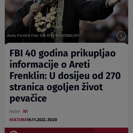
Areta Frenklin Foto: EPA-EFE/JEFF KOWALSKY
FBI 40 godina prikupljao
informacije o Areti
Frenklin: U dosijeu od 270
stranica ogoljen život
pevačice
Autor:
N1
KULTURA
16.11.2022. 20:20