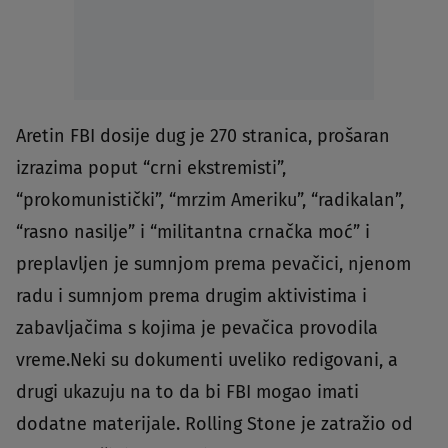
Aretin FBI dosije dug je 270 stranica, prošaran
izrazima poput “crni ekstremisti”,
“prokomunistički”, “mrzim Ameriku”, “radikalan”,
“rasno nasilje” i “militantna crnačka moć” i
preplavljen je sumnjom prema pevačici, njenom
radu i sumnjom prema drugim aktivistima i
zabavljačima s kojima je pevačica provodila
vreme.Neki su dokumenti uveliko redigovani, a
drugi ukazuju na to da bi FBI mogao imati
dodatne materijale. Rolling Stone je zatražio od