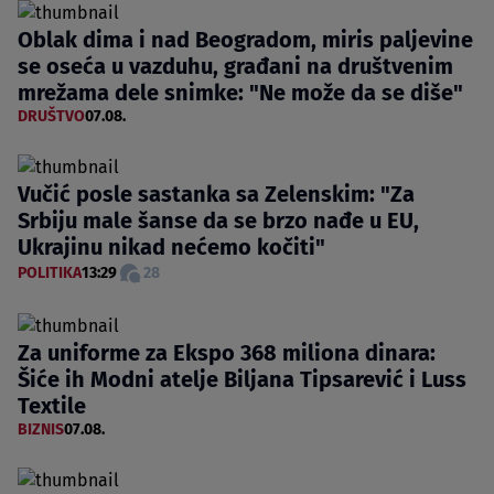
Oblak dima i nad Beogradom, miris paljevine
se oseća u vazduhu, građani na društvenim
mrežama dele snimke: "Ne može da se diše"
DRUŠTVO
07.08.
Vučić posle sastanka sa Zelenskim: "Za
Srbiju male šanse da se brzo nađe u EU,
Ukrajinu nikad nećemo kočiti"
POLITIKA
13:29
28
Za uniforme za Ekspo 368 miliona dinara:
Šiće ih Modni atelje Biljana Tipsarević i Luss
Textile
BIZNIS
07.08.