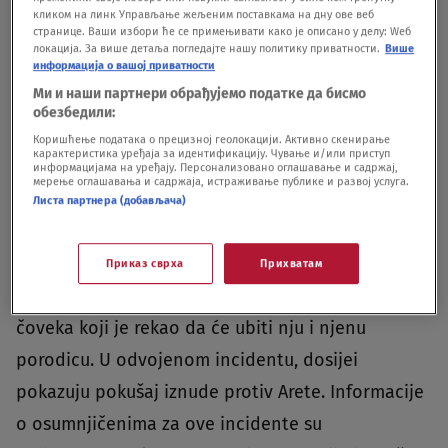
pevačičine adrese, brojeve telefona i druge
кликом на линк Управљање жељеним поставкама на дну ове веб
странице. Ваши избори ће се примењивати како је описано у делу: Wеб
aktivnosti – na to ukazuju dokumenti koje je
локација. За више детаља погледајте нашу политику приватности.
Више
информација о вашој приватности
prikupio časopis Rolling Stone.Uz sav nadzor,
Ми и наши партнери обрађујемо податке да бисмо
dokumenti FBI sadrže pisma i izveštaje o
обезбедили:
pretnjama smrću Frenklin. Tako je, na primer, 1974.
Коришћење података о прецизној геолокацији. Активно скенирање
карактеристика уређаја за идентификацију. Чување и/или приступ
godine dobila zloslutno pismo u kojem je
информацијама на уређају. Персонализовано оглашавање и садржај,
мерење оглашавања и садржаја, истраживање публике и развој услуга.
pošiljalac zahtevao novac od pevačice i pretio joj
Листа партнера (добављача)
rečima „Ne bi volela da u ovo uvlačim tvog
oca“.Godine 1979, četiri meseca nakon što joj je
Приказ сврха
Прихватам
otac ubijen u Detroitu, primila je pretnju od
čoveka koji je rekao da će ubiti nju i njenu
porodicu. U odvojenom incidentu, dosijei
pokazuju pokušaj iznude protiv Arete. Informacije
o osumnjičenima za ove incidente su