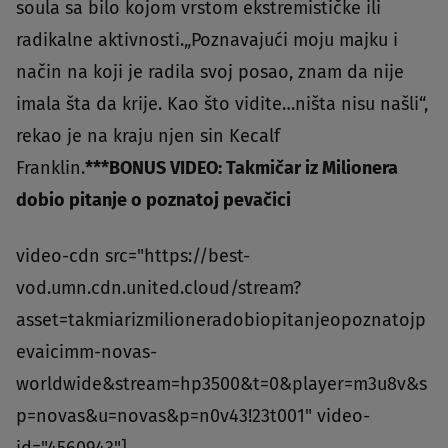
soula sa bilo kojom vrstom ekstremističke ili
radikalne aktivnosti.„Poznavajući moju majku i
način na koji je radila svoj posao, znam da nije
imala šta da krije. Kao što vidite…ništa nisu našli“,
rekao je na kraju njen sin Kecalf
Franklin.
***
BONUS VIDEO: Takmičar iz Milionera
dobio pitanje o poznatoj pevačici
video-cdn src="https://best-
vod.umn.cdn.united.cloud/stream?
asset=takmiarizmilioneradobiopitanjeopoznatojp
evaicimm-novas-
worldwide&stream=hp3500&t=0&player=m3u8v&s
p=novas&u=novas&p=n0v43!23t001" video-