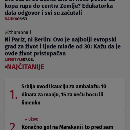
kopa rupu do centra Zemlje? Edukatorka
dala odgovor i svi su zaćutali
NAUKA
06:53
Ni Pariz, ni Berlin: Ovo je najbolji evropski
grad za život i ljude mlađe od 30: Kažu da je
ovde život pristupačan
LIFESTYLE
07.08.
NAJČITANIJE
Srbija uvodi kauciju za ambalažu: 10
1.
dinara za manju, 15 za veću bocu ili
limenku
UŽIVO
2.
Konačno gol na Marakani i to pred sam