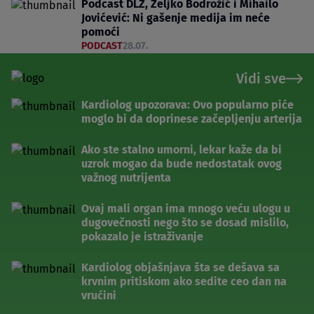
Podcast DLZ, Željko Bodrožić i Mihailo
Jovićević: Ni gašenje medija im neće
pomoći
PODCAST
28.07.
Vidi sve
Kardiolog upozorava: Ovo popularno piće
moglo bi da doprinese začepljenju arterija
Ako ste stalno umorni, lekar kaže da bi
uzrok mogao da bude nedostatak ovog
važnog nutrijenta
Ovaj mali organ ima mnogo veću ulogu u
dugovečnosti nego što se dosad mislilo,
pokazalo je istraživanje
Kardiolog objašnjava šta se dešava sa
krvnim pritiskom ako sedite ceo dan na
vrućini