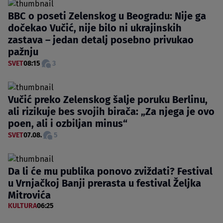
BBC o poseti Zelenskog u Beogradu: Nije ga
dočekao Vučić, nije bilo ni ukrajinskih
zastava – jedan detalj posebno privukao
pažnju
SVET
08:15
3
Vučić preko Zelenskog šalje poruku Berlinu,
ali rizikuje bes svojih birača: „Za njega je ovo
poen, ali i ozbiljan minus“
SVET
07.08.
5
Da li će mu publika ponovo zviždati? Festival
u Vrnjačkoj Banji prerasta u festival Željka
Mitrovića
KULTURA
06:25