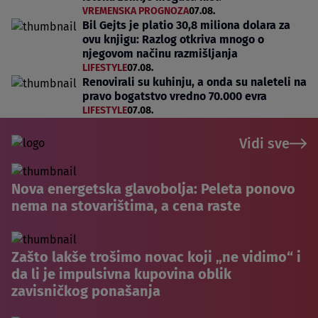
VREMENSKA PROGNOZA
07.08.
Bil Gejts je platio 30,8 miliona dolara za
ovu knjigu: Razlog otkriva mnogo o
njegovom načinu razmišljanja
LIFESTYLE
07.08.
Renovirali su kuhinju, a onda su naleteli na
pravo bogatstvo vredno 70.000 evra
LIFESTYLE
07.08.
Vidi sve
Nova energetska glavobolja: Peleta ponovo
nema na stovarištima, a cena raste
Zašto lakše trošimo novac koji „ne vidimo“ i
da li je impulsivna kupovina oblik
zavisničkog ponašanja