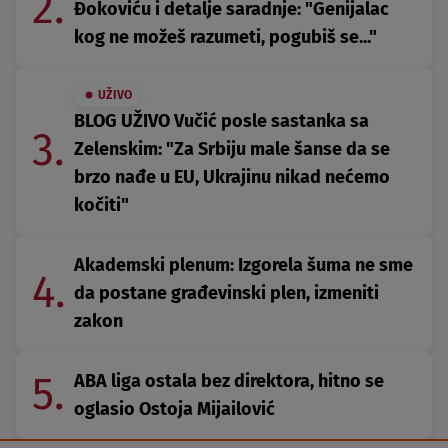
2.
Đokoviću i detalje saradnje: "Genijalac
kog ne možeš razumeti, pogubiš se..."
UŽIVO
BLOG UŽIVO Vučić posle sastanka sa
3.
Zelenskim: "Za Srbiju male šanse da se
brzo nađe u EU, Ukrajinu nikad nećemo
kočiti"
Akademski plenum: Izgorela šuma ne sme
4.
da postane građevinski plen, izmeniti
zakon
5.
ABA liga ostala bez direktora, hitno se
oglasio Ostoja Mijailović