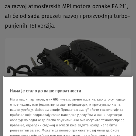
za razvoj atmosferskih MPI motora oznake EA 211,
ali će od sada preuzeti razvoj i proizvodnju turbo-
punjenih TSI verzija.
Нама је стало до ваше приватности
Ми и наши партнери, њих
603
, чувамо личне податке, као што су подаци
о прегледању или јединствени идентификатори, и приступамо им на
вашем уређају. Избором опције Прихватам омогућићете технологије за
праћење које подржавају сврхе наведене у делу "ми и наши партнери
обрађујемо податке да бисмо пружили". Ако онемогућите технологије за
праћење, одређени садржај и огласи које видите можда неће бити
релевантни за вас. Можете да поново прикажете овај мени да бисте
променили своје изборе или повукли сагласност у било ком тренутку