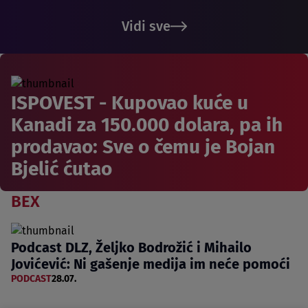
Vidi sve
ISPOVEST - Kupovao kuće u
Kanadi za 150.000 dolara, pa ih
prodavao: Sve o čemu je Bojan
Bjelić ćutao
BEX
Podcast DLZ, Željko Bodrožić i Mihailo
Jovićević: Ni gašenje medija im neće pomoći
PODCAST
28.07.