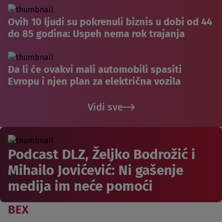
Ovih 10 ljudi su pokrenuli biznis u dobi od 44
do 85 godina: Uspeh nema rok trajanja
Da li će ovakvi mali automobili spasiti
Evropu i njen plan za električna vozila
Vidi sve
Podcast DLZ, Željko Bodrožić i
Mihailo Jovićević: Ni gašenje
medija im neće pomoći
BEX