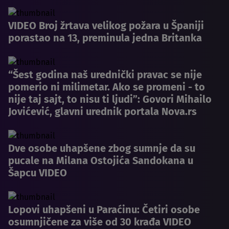
VIDEO Broj žrtava velikog požara u Španiji
porastao na 13, preminula jedna Britanka
“Šest godina naš urednički pravac se nije
pomerio ni milimetar. Ako se promeni - to
nije taj sajt, to nisu ti ljudi”: Govori Mihailo
Jovićević, glavni urednik portala Nova.rs
Dve osobe uhapšene zbog sumnje da su
pucale na Milana Ostojića Sandokana u
Šapcu VIDEO
Lopovi uhapšeni u Paraćinu: Četiri osobe
osumnjičene za više od 30 krađa VIDEO