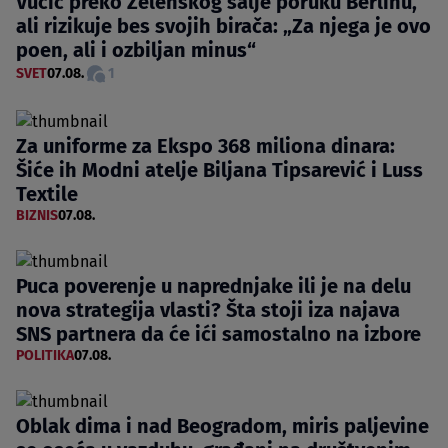
Vučić preko Zelenskog šalje poruku Berlinu,
ali rizikuje bes svojih birača: „Za njega je ovo
poen, ali i ozbiljan minus“
SVET
07.08.
1
Za uniforme za Ekspo 368 miliona dinara:
Šiće ih Modni atelje Biljana Tipsarević i Luss
Textile
BIZNIS
07.08.
Puca poverenje u naprednjake ili je na delu
nova strategija vlasti? Šta stoji iza najava
SNS partnera da će ići samostalno na izbore
POLITIKA
07.08.
Oblak dima i nad Beogradom, miris paljevine