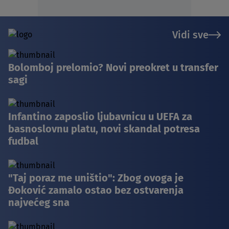
Vidi sve
Bolomboj prelomio? Novi preokret u transfer
sagi
Infantino zaposlio ljubavnicu u UEFA za
basnoslovnu platu, novi skandal potresa
fudbal
"Taj poraz me uništio": Zbog ovoga je
Đoković zamalo ostao bez ostvarenja
najvećeg sna