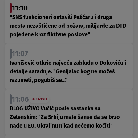
11:10
"SNS funkcioneri ostavili Peščaru i druga
mesta nezaštićene od požara, milijarde za DTD
pojedene kroz fiktivne poslove"
11:07
Ivanišević otkrio najveću zabludu o Đokoviću i
detalje saradnje: "Genijalac kog ne možeš
razumeti, pogubiš se..."
11:06
UŽIVO
BLOG UŽIVO Vučić posle sastanka sa
Zelenskim: "Za Srbiju male šanse da se brzo
nađe u EU, Ukrajinu nikad nećemo kočiti"