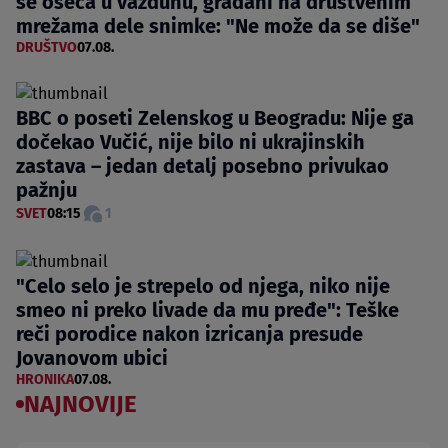
se oseća u vazduhu, građani na društvenim
mrežama dele snimke: "Ne može da se diše"
DRUŠTVO
07.08.
BBC o poseti Zelenskog u Beogradu: Nije ga
dočekao Vučić, nije bilo ni ukrajinskih
zastava – jedan detalj posebno privukao
pažnju
SVET
08:15
1
"Celo selo je strepelo od njega, niko nije
smeo ni preko livade da mu pređe": Teške
reči porodice nakon izricanja presude
Jovanovom ubici
HRONIKA
07.08.
NAJNOVIJE