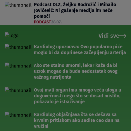
Podcast DLZ, Željko Bodrožić i Mihailo
Jovićević: Ni gašenje medija im neće
pomoći
PODCAST
28.07.
Vidi sve
Kardiolog upozorava: Ovo popularno piće
moglo bi da doprinese začepljenju arterija
Ako ste stalno umorni, lekar kaže da bi
uzrok mogao da bude nedostatak ovog
važnog nutrijenta
Ovaj mali organ ima mnogo veću ulogu u
dugovečnosti nego što se dosad mislilo,
pokazalo je istraživanje
Kardiolog objašnjava šta se dešava sa
krvnim pritiskom ako sedite ceo dan na
vrućini