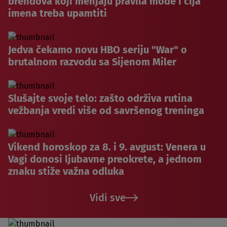
brendova koji menjaju pravila mode i čija
imena treba upamtiti
Jedva čekamo novu HBO seriju "War" o
brutalnom razvodu sa Sijenom Miler
Slušajte svoje telo: zašto održiva rutina
vežbanja vredi više od savršenog treninga
Vikend horoskop za 8. i 9. avgust: Venera u
Vagi donosi ljubavne preokrete, a jednom
znaku stiže važna odluka
Vidi sve