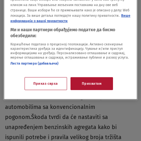
кликом на линк Управљање жељеним поставкама на дну ове веб
странице. Ваши избори ће се примењивати како је описано у делу: Wеб
локација. За више детаља погледајте нашу политику приватности.
Више
информација о вашој приватности
Ми и наши партнери обрађујемо податке да бисмо
обезбедили:
Foto: Škoda /Promo
|
Foto: Škoda /Promo
Коришћење података о прецизној геолокацији. Активно скенирање
карактеристика уређаја за идентификацију. Чување и/или приступ
информацијама на уређају. Персонализовано оглашавање и садржај,
TSI motori oznake EA 211 su dostupni u verzijama
мерење оглашавања и садржаја, истраживање публике и развој услуга.
Листа партнера (добављача)
sa tri i četiri cilindra, zapremine od 1 do 1,6 litara.
Koriste se u blagim hibridima, plug-in hibridima,
Приказ сврха
Прихватам
ali i neelektrifikovanim modelima, i čine ogroman
deo ponude modela Volkswagen Grupe među
automobilima sa konvencionalnim
pogonom.Škoda tvrdi da će nastaviti sa
unapređenjem benzinskih agregata kako bi
ispunili potrebe i pravila velikog broja tržišta