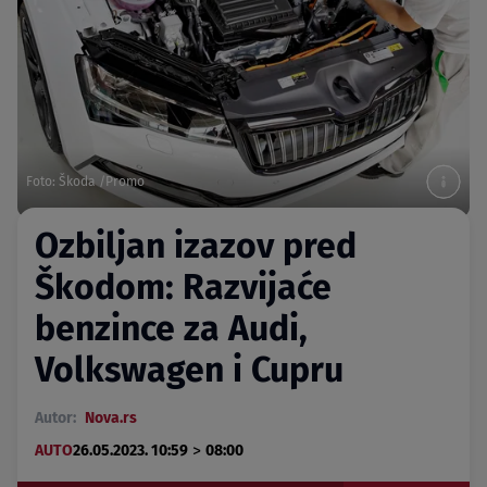
Foto: Škoda /Promo
Ozbiljan izazov pred
Škodom: Razvijaće
benzince za Audi,
Volkswagen i Cupru
Autor:
Nova.rs
>
AUTO
26.05.2023. 10:59
08:00