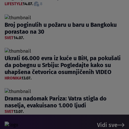
LIFESTYLE
14.07.
8
Broj poginulih u požaru u baru u Bangkoku
porastao na 30
SVET
14.07.
Ukrali 66.000 evra iz kuće u BiH, pa pokušali
da pobegnu u Srbiju: Pogledajte kako su
uhapšena četvorica osumnjičenih VIDEO
HRONIKA
13.07.
Drama nadomak Pariza: Vatra stigla do
naselja, evakuisano 1.000 ljudi
SVET
13.07.
Vidi sve