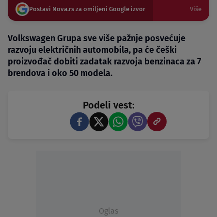
Postavi Nova.rs za omiljeni Google izvor
Više
Volkswagen Grupa sve više pažnje posvećuje
razvoju električnih automobila, pa će češki
proizvođač dobiti zadatak razvoja benzinaca za 7
brendova i oko 50 modela.
Podeli vest:
Oglas