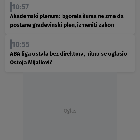
10:57
Akademski plenum: Izgorela šuma ne sme da
postane građevinski plen, izmeniti zakon
10:55
ABA liga ostala bez direktora, hitno se oglasio
Ostoja Mijailović
Oglas