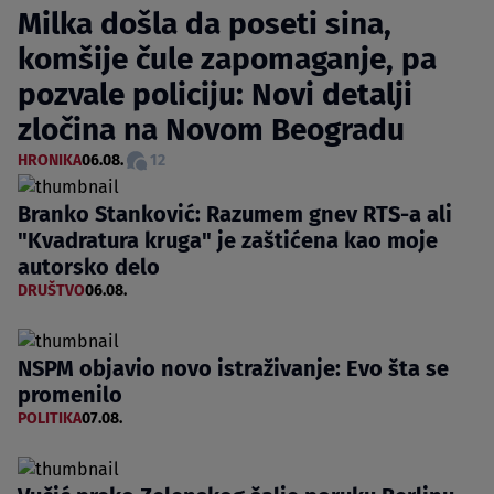
Milka došla da poseti sina,
komšije čule zapomaganje, pa
pozvale policiju: Novi detalji
zločina na Novom Beogradu
HRONIKA
06.08.
12
Branko Stanković: Razumem gnev RTS-a ali
"Kvadratura kruga" je zaštićena kao moje
autorsko delo
DRUŠTVO
06.08.
NSPM objavio novo istraživanje: Evo šta se
promenilo
POLITIKA
07.08.