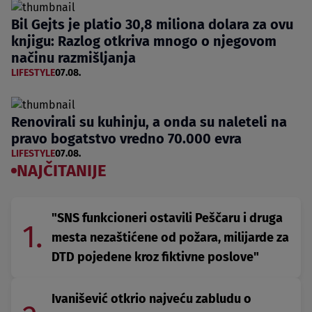
Bil Gejts je platio 30,8 miliona dolara za ovu
knjigu: Razlog otkriva mnogo o njegovom
načinu razmišljanja
LIFESTYLE
07.08.
Renovirali su kuhinju, a onda su naleteli na
pravo bogatstvo vredno 70.000 evra
LIFESTYLE
07.08.
NAJČITANIJE
"SNS funkcioneri ostavili Peščaru i druga
1.
mesta nezaštićene od požara, milijarde za
DTD pojedene kroz fiktivne poslove"
Ivanišević otkrio najveću zabludu o