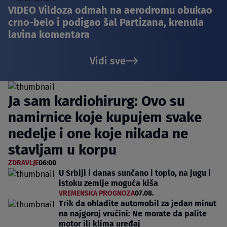
VIDEO Vildoza odmah na aerodromu obukao
crno-belo i podigao šal Partizana, krenula
lavina komentara
Vidi sve
Ja sam kardiohirurg: Ovo su
namirnice koje kupujem svake
nedelje i one koje nikada ne
stavljam u korpu
ZDRAVLJE
06:00
U Srbiji i danas sunčano i toplo, na jugu i
istoku zemlje moguća kiša
VREMENSKA PROGNOZA
07.08.
Trik da ohladite automobil za jedan minut
na najgoroj vrućini: Ne morate da palite
motor ili klima uređaj