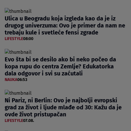
Ulica u Beogradu koja izgleda kao da je iz
drugog univerzuma: Ovo je primer da nam ne
trebaju kule i svetleće fensi zgrade
LIFESTYLE
08:00
Evo šta bi se desilo ako bi neko počeo da
kopa rupu do centra Zemlje? Edukatorka
dala odgovor i svi su zaćutali
NAUKA
06:53
Ni Pariz, ni Berlin: Ovo je najbolji evropski
grad za život i ljude mlađe od 30: Kažu da je
ovde život pristupačan
LIFESTYLE
07.08.