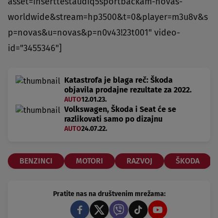
asset=inserttestaudiq5sportbackam-novas-
worldwide&stream=hp3500&t=0&player=m3u8v&s
p=novas&u=novas&p=n0v43!23t001" video-
id="3455346"]
Katastrofa je blaga reč: Škoda
objavila prodajne rezultate za 2022.
AUTO
12.01.23.
Volkswagen, Škoda i Seat će se
razlikovati samo po dizajnu
AUTO
24.07.22.
BENZINCI
MOTORI
RAZVOJ
ŠKODA
Pratite nas na društvenim mrežama: