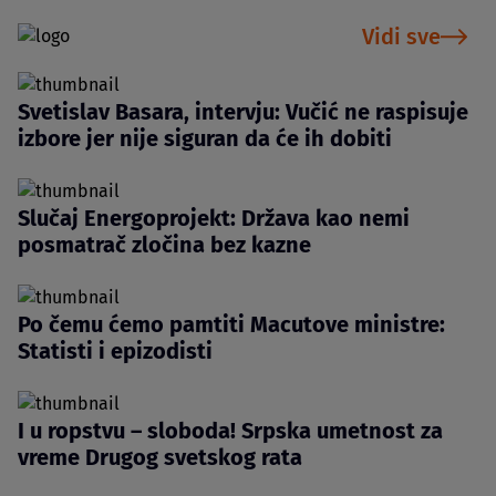
Vidi sve
Svetislav Basara, intervju: Vučić ne raspisuje
izbore jer nije siguran da će ih dobiti
Slučaj Energoprojekt: Država kao nemi
posmatrač zločina bez kazne
Po čemu ćemo pamtiti Macutove ministre:
Statisti i epizodisti
I u ropstvu – sloboda! Srpska umetnost za
vreme Drugog svetskog rata