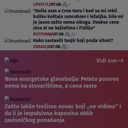
LIFESTYLE
07.08.
6
"Došla sam u Crnu Goru i kad su mi rekli
koliko koštaju suncobran i ležaljka, bilo mi
je jasno zašto nema nikoga. Ovakve cene
nisu ni na Sejšelima i Fidžiju"
PUTOVANJA
07.08.
22
Kako sastaviti tanjir koji pruža sitost?
ZDRAVLJE
07.08.
1
Vidi sve
Nova energetska glavobolja: Peleta ponovo
nema na stovarištima, a cena raste
Zašto lakše trošimo novac koji „ne vidimo“ i
da li je impulsivna kupovina oblik
zavisničkog ponašanja