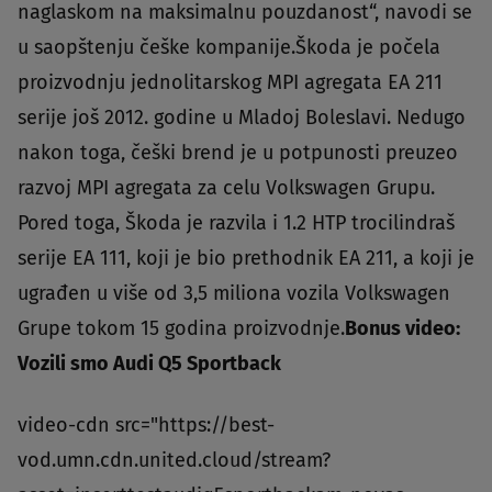
naglaskom na maksimalnu pouzdanost“, navodi se
u saopštenju češke kompanije.Škoda je počela
proizvodnju jednolitarskog MPI agregata EA 211
serije još 2012. godine u Mladoj Boleslavi. Nedugo
nakon toga, češki brend je u potpunosti preuzeo
razvoj MPI agregata za celu Volkswagen Grupu.
Pored toga, Škoda je razvila i 1.2 HTP trocilindraš
serije EA 111, koji je bio prethodnik EA 211, a koji je
ugrađen u više od 3,5 miliona vozila Volkswagen
Grupe tokom 15 godina proizvodnje.
Bonus video:
Vozili smo Audi Q5 Sportback
video-cdn src="https://best-
vod.umn.cdn.united.cloud/stream?