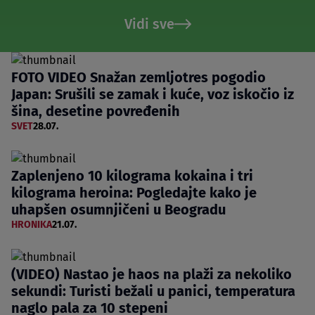
Vidi sve
FOTO VIDEO Snažan zemljotres pogodio
Japan: Srušili se zamak i kuće, voz iskočio iz
šina, desetine povređenih
SVET
28.07.
Zaplenjeno 10 kilograma kokaina i tri
kilograma heroina: Pogledajte kako je
uhapšen osumnjičeni u Beogradu
HRONIKA
21.07.
(VIDEO) Nastao je haos na plaži za nekoliko
sekundi: Turisti bežali u panici, temperatura
naglo pala za 10 stepeni