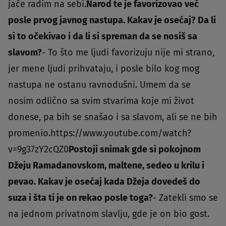
jače radim na sebi.
Narod te je favorizovao već
posle prvog javnog nastupa. Kakav je osećaj? Da li
si to očekivao i da li si spreman da se nosiš sa
slavom?
- To što me ljudi favorizuju nije mi strano,
jer mene ljudi prihvataju, i posle bilo kog mog
nastupa ne ostanu ravnodušni. Umem da se
nosim odlično sa svim stvarima koje mi život
donese, pa bih se snašao i sa slavom, ali se ne bih
promenio.https://www.youtube.com/watch?
v=9g37zY2cQZ0
Postoji snimak gde si pokojnom
Džeju Ramadanovskom, maltene, sedeo u krilu i
pevao. Kakav je osećaj kada Džeja dovedeš do
suza i šta ti je on rekao posle toga?
- Zatekli smo se
na jednom privatnom slavlju, gde je on bio gost.