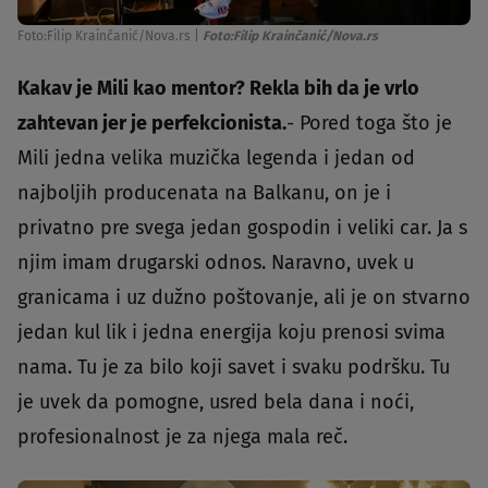
Foto:Filip Krainčanić/Nova.rs
|
Foto:Filip Krainčanić/Nova.rs
Kakav je Mili kao mentor? Rekla bih da je vrlo
zahtevan jer je perfekcionista.
- Pored toga što je
Mili jedna velika muzička legenda i jedan od
najboljih producenata na Balkanu, on je i
privatno pre svega jedan gospodin i veliki car. Ja s
njim imam drugarski odnos. Naravno, uvek u
granicama i uz dužno poštovanje, ali je on stvarno
jedan kul lik i jedna energija koju prenosi svima
nama. Tu je za bilo koji savet i svaku podršku. Tu
je uvek da pomogne, usred bela dana i noći,
profesionalnost je za njega mala reč.