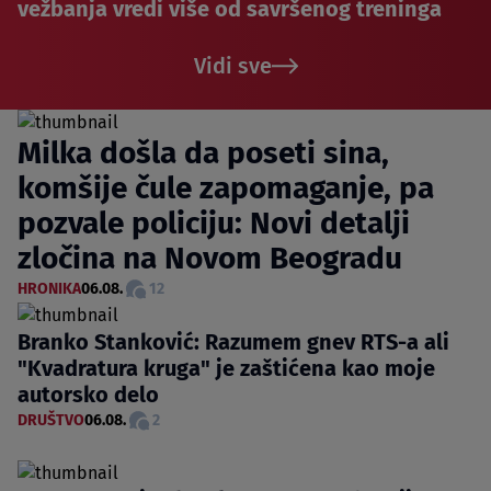
vežbanja vredi više od savršenog treninga
Vidi sve
Milka došla da poseti sina,
komšije čule zapomaganje, pa
pozvale policiju: Novi detalji
zločina na Novom Beogradu
HRONIKA
06.08.
12
Branko Stanković: Razumem gnev RTS-a ali
"Kvadratura kruga" je zaštićena kao moje
autorsko delo
DRUŠTVO
06.08.
2