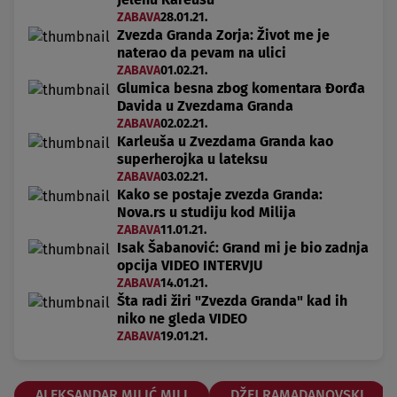
ZABAVA
28.01.21.
Zvezda Granda Zorja: Život me je
naterao da pevam na ulici
ZABAVA
01.02.21.
Glumica besna zbog komentara Đorđa
Davida u Zvezdama Granda
ZABAVA
02.02.21.
Karleuša u Zvezdama Granda kao
superherojka u lateksu
ZABAVA
03.02.21.
Kako se postaje zvezda Granda:
Nova.rs u studiju kod Milija
ZABAVA
11.01.21.
Isak Šabanović: Grand mi je bio zadnja
opcija VIDEO INTERVJU
ZABAVA
14.01.21.
Šta radi žiri "Zvezda Granda" kad ih
niko ne gleda VIDEO
ZABAVA
19.01.21.
ALEKSANDAR MILIĆ MILI
DŽEJ RAMADANOVSKI