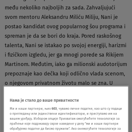
među nekoliko najboljih za sada. Zahvaljujući
svom mentoru Aleksandru Miliću Miliju, Nani je
postao kandidat ovog popularnog šou programa i
spreman je da se bori do kraja. Pored raskošnog
talenta, Nani se istakao po svojoj energiji, harizmi
i fizičkom izgledu, jer ga mnogi porede sa Rikijem
Martinom. Međutim, iako ga milionski audotorijum
prepoznaje kao dečka koji odlično vlada scenom,
o njegovom privatnom životu malo se zna. U
razgovoru za Nova.rs Spasić otkriva ko je zapravo
Нама је стало до ваше приватности
on, te je s nama podelio brojna iskustva sa
Ми и наши партнери, њих
603
, чувамо личне податке, као што су подаци
estradom.
Ko si, zapravo, ti?
- Ja sam Nikola Spasić,
о прегледању или јединствени идентификатори, и приступамо им на
вашем уређају. Избором опције Прихватам омогућићете технологије за
prijateljima i publici poznatiji kao Nani. Dolazim iz
праћење које подржавају сврхе наведене у делу "ми и наши партнери
обрађујемо податке да бисмо пружили". Ако онемогућите технологије за
Leskovca i imam 25 godina. S obzirom na to da