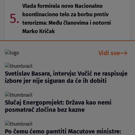
Vlada formirala novo Nacionalno
5.
koordinaciono telo za borbu protiv
terorizma: Među članovima i notorni
Marko Kričak
Vidi sve
Svetislav Basara, intervju: Vučić ne raspisuje
izbore jer nije siguran da će ih dobiti
Slučaj Energoprojekt: Država kao nemi
posmatrač zločina bez kazne
Po čemu ćemo pamtiti Macutove ministre: