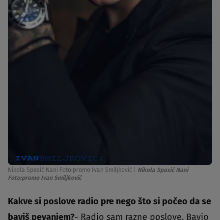
Nikola Spasić Nani Foto:promo Ivan Smiljković
|
Nikola Spasić Nani
Foto:promo Ivan Smiljković
Kakve si poslove radio pre nego što si počeo da se
baviš pevanjem?
- Radio sam razne poslove. Bavio