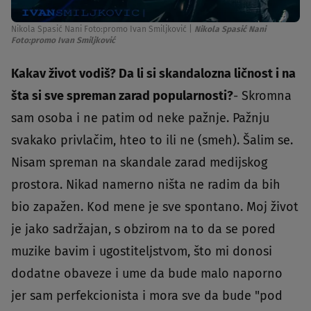
Nikola Spasić Nani Foto:promo Ivan Smiljković
|
Nikola Spasić Nani
Foto:promo Ivan Smiljković
Kakav život vodiš? Da li si skandalozna ličnost i na
šta si sve spreman zarad popularnosti?
- Skromna
sam osoba i ne patim od neke pažnje. Pažnju
svakako privlačim, hteo to ili ne (smeh). Šalim se.
Nisam spreman na skandale zarad medijskog
prostora. Nikad namerno ništa ne radim da bih
bio zapažen. Kod mene je sve spontano. Moj život
je jako sadržajan, s obzirom na to da se pored
muzike bavim i ugostiteljstvom, što mi donosi
dodatne obaveze i ume da bude malo naporno
jer sam perfekcionista i mora sve da bude "pod