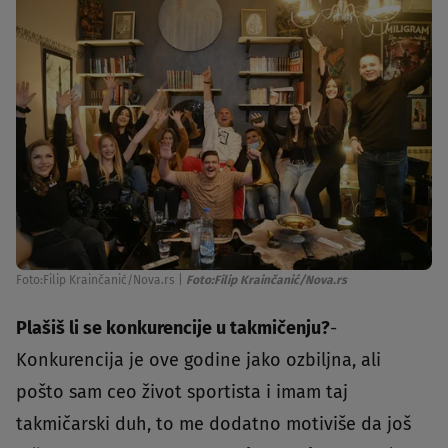
Foto:Filip Krainčanić/Nova.rs
|
Foto:Filip Krainčanić/Nova.rs
Plašiš li se konkurencije u takmičenju?
-
Konkurencija je ove godine jako ozbiljna, ali
pošto sam ceo život sportista i imam taj
takmičarski duh, to me dodatno motiviše da još