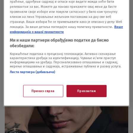
праћење, одређени садржај и огласи које видите можда неће бити
potičem iz siromašne porodice, roditelji su me
релевантни за вас. Можете да поново прикажете овај мени да бисте
променили своје изборе или повукли сагласност у било ком тренутку
vaspitavali da moram da se snalazim sam i da ne
кликом на линк Управљање жељеним поставкама на дну ове веб
странице. Ваши избори ће се примењивати како је описано у делу: Wеб
zavisim od drugih, te sam morao kao mlad da
локација. За више детаља погледајте нашу политику приватности.
Више
информација о вашој приватности
zarađujem za sebe.
Ми и наши партнери обрађујемо податке да бисмо
обезбедили:
Коришћење података о прецизној геолокацији. Активно скенирање
карактеристика уређаја за идентификацију. Чување и/или приступ
информацијама на уређају. Персонализовано оглашавање и садржај,
мерење оглашавања и садржаја, истраживање публике и развој услуга.
Листа партнера (добављача)
Приказ сврха
Прихватам