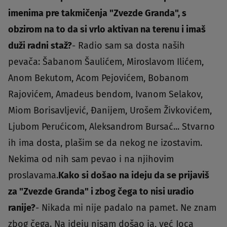
imenima pre takmičenja "Zvezde Granda", s
obzirom na to da si vrlo aktivan na terenu i imaš
duži radni staž?
- Radio sam sa dosta naših
pevača: Šabanom Šaulićem, Miroslavom Ilićem,
Anom Bekutom, Acom Pejovićem, Bobanom
Rajovićem, Amadeus bendom, Ivanom Selakov,
Miom Borisavljević, Đanijem, Urošem Živkovićem,
Ljubom Perućicom, Aleksandrom Bursać... Stvarno
ih ima dosta, plašim se da nekog ne izostavim.
Nekima od nih sam pevao i na njihovim
proslavama.
Kako si došao na ideju da se prijaviš
za "Zvezde Granda" i zbog čega to nisi uradio
ranije?
- Nikada mi nije padalo na pamet. Ne znam
zbog čega. Na ideju nisam došao ja, već Joca