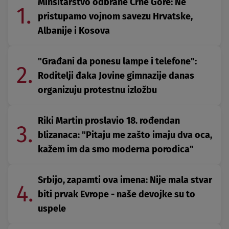
Minsitarstvo odbrane Crne Gore: Ne
1.
pristupamo vojnom savezu Hrvatske,
Albanije i Kosova
"Građani da ponesu lampe i telefone":
2.
Roditelji đaka Jovine gimnazije danas
organizuju protestnu izložbu
Riki Martin proslavio 18. rođendan
3.
blizanaca: "Pitaju me zašto imaju dva oca,
kažem im da smo moderna porodica"
Srbijo, zapamti ova imena: Nije mala stvar
4.
biti prvak Evrope - naše devojke su to
uspele