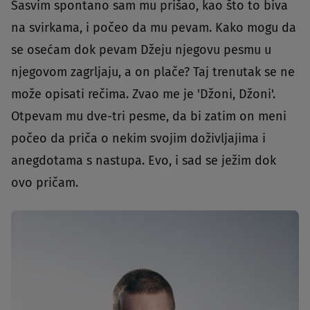
Sasvim spontano sam mu prišao, kao što to biva
na svirkama, i počeo da mu pevam. Kako mogu da
se osećam dok pevam Džeju njegovu pesmu u
njegovom zagrljaju, a on plače? Taj trenutak se ne
može opisati rečima. Zvao me je 'Džoni, Džoni'.
Otpevam mu dve-tri pesme, da bi zatim on meni
počeo da priča o nekim svojim doživljajima i
anegdotama s nastupa. Evo, i sad se ježim dok
ovo pričam.