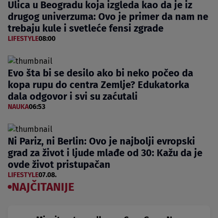
Ulica u Beogradu koja izgleda kao da je iz
drugog univerzuma: Ovo je primer da nam ne
trebaju kule i svetleće fensi zgrade
LIFESTYLE
08:00
Evo šta bi se desilo ako bi neko počeo da
kopa rupu do centra Zemlje? Edukatorka
dala odgovor i svi su zaćutali
NAUKA
06:53
Ni Pariz, ni Berlin: Ovo je najbolji evropski
grad za život i ljude mlađe od 30: Kažu da je
ovde život pristupačan
LIFESTYLE
07.08.
NAJČITANIJE