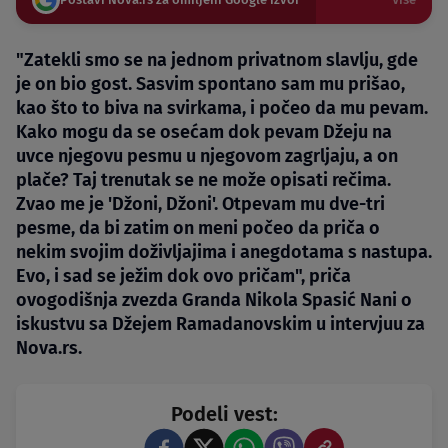
"Zatekli smo se na jednom privatnom slavlju, gde
je on bio gost. Sasvim spontano sam mu prišao,
kao što to biva na svirkama, i počeo da mu pevam.
Kako mogu da se osećam dok pevam Džeju na
uvce njegovu pesmu u njegovom zagrljaju, a on
plače? Taj trenutak se ne može opisati rečima.
Zvao me je 'Džoni, Džoni'. Otpevam mu dve-tri
pesme, da bi zatim on meni počeo da priča o
nekim svojim doživljajima i anegdotama s nastupa.
Evo, i sad se ježim dok ovo pričam", priča
ovogodišnja zvezda Granda Nikola Spasić Nani o
iskustvu sa Džejem Ramadanovskim u intervjuu za
Nova.rs.
Podeli vest: