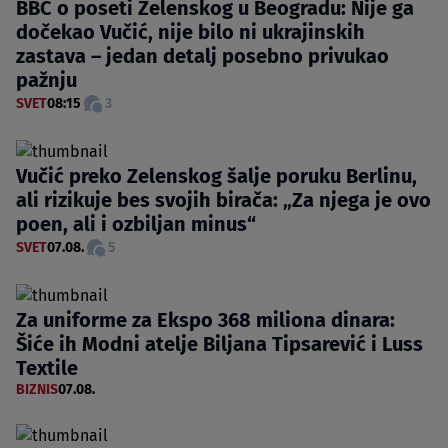
BBC o poseti Zelenskog u Beogradu: Nije ga
dočekao Vučić, nije bilo ni ukrajinskih
zastava – jedan detalj posebno privukao
pažnju
SVET
08:15
3
Vučić preko Zelenskog šalje poruku Berlinu,
ali rizikuje bes svojih birača: „Za njega je ovo
poen, ali i ozbiljan minus“
SVET
07.08.
5
Za uniforme za Ekspo 368 miliona dinara:
Šiće ih Modni atelje Biljana Tipsarević i Luss
Textile
BIZNIS
07.08.