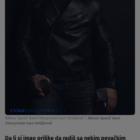
Nikola Spasić Nani Foto:promo Ivan Smiljković
|
Nikola Spasić Nani
Foto:promo Ivan Smiljković
Da li si imao prilike da radiš sa nekim pevačkim