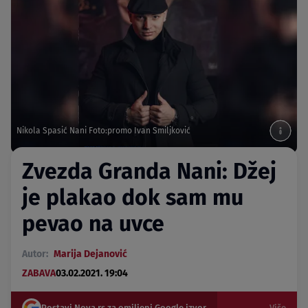
Nikola Spasić Nani Foto:promo Ivan Smiljković
Zvezda Granda Nani: Džej
je plakao dok sam mu
pevao na uvce
Autor:
Marija Dejanović
ZABAVA
03.02.2021. 19:04
Postavi Nova.rs za omiljeni Google izvor
Više