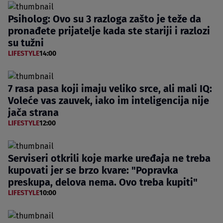
Psiholog: Ovo su 3 razloga zašto je teže da
pronađete prijatelje kada ste stariji i razlozi
su tužni
LIFESTYLE
14:00
7 rasa pasa koji imaju veliko srce, ali mali IQ:
Voleće vas zauvek, iako im inteligencija nije
jača strana
LIFESTYLE
12:00
Serviseri otkrili koje marke uređaja ne treba
kupovati jer se brzo kvare: "Popravka
preskupa, delova nema. Ovo treba kupiti"
LIFESTYLE
10:00