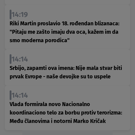
14:19
Riki Martin proslavio 18. rođendan blizanaca:
"Pitaju me zašto imaju dva oca, kažem im da
smo moderna porodica"
14:14
Srbijo, zapamti ova imena: Nije mala stvar biti
prvak Evrope - naše devojke su to uspele
14:14
Vlada formirala novo Nacionalno
koordinaciono telo za borbu protiv terorizma:
Među članovima i notorni Marko Kričak