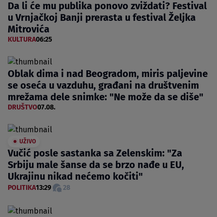
Da li će mu publika ponovo zviždati? Festival
u Vrnjačkoj Banji prerasta u festival Željka
Mitrovića
KULTURA
06:25
Oblak dima i nad Beogradom, miris paljevine
se oseća u vazduhu, građani na društvenim
mrežama dele snimke: "Ne može da se diše"
DRUŠTVO
07.08.
UŽIVO
Vučić posle sastanka sa Zelenskim: "Za
Srbiju male šanse da se brzo nađe u EU,
Ukrajinu nikad nećemo kočiti"
POLITIKA
13:29
28