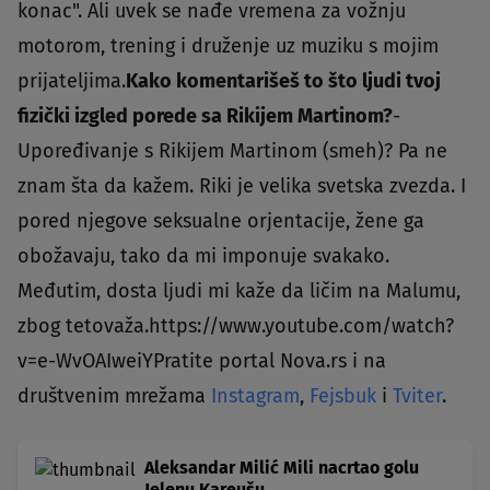
konac". Ali uvek se nađe vremena za vožnju
motorom, trening i druženje uz muziku s mojim
prijateljima.
Kako komentarišeš to što ljudi tvoj
fizički izgled porede sa Rikijem Martinom?
-
Upoređivanje s Rikijem Martinom (smeh)? Pa ne
znam šta da kažem. Riki je velika svetska zvezda. I
pored njegove seksualne orjentacije, žene ga
obožavaju, tako da mi imponuje svakako.
Međutim, dosta ljudi mi kaže da ličim na Malumu,
zbog tetovaža.https://www.youtube.com/watch?
v=e-WvOAIweiYPratite portal Nova.rs i na
društvenim mrežama
Instagram
,
Fejsbuk
i
Tviter
.
Aleksandar Milić Mili nacrtao golu
Jelenu Kareušu