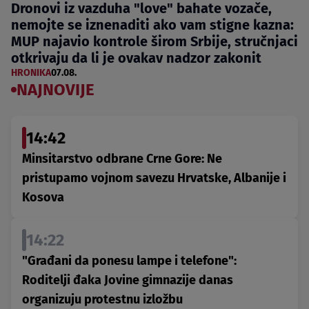
Dronovi iz vazduha "love" bahate vozače,
nemojte se iznenaditi ako vam stigne kazna:
MUP najavio kontrole širom Srbije, stručnjaci
otkrivaju da li je ovakav nadzor zakonit
HRONIKA
07.08.
NAJNOVIJE
14:42
Minsitarstvo odbrane Crne Gore: Ne
pristupamo vojnom savezu Hrvatske, Albanije i
Kosova
14:22
"Građani da ponesu lampe i telefone":
Roditelji đaka Jovine gimnazije danas
organizuju protestnu izložbu