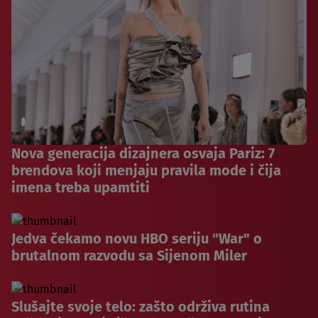
Nova generacija dizajnera osvaja Pariz: 7
brendova koji menjaju pravila mode i čija
imena treba upamtiti
Jedva čekamo novu HBO seriju "War" o
brutalnom razvodu sa Sijenom Miler
Slušajte svoje telo: zašto održiva rutina