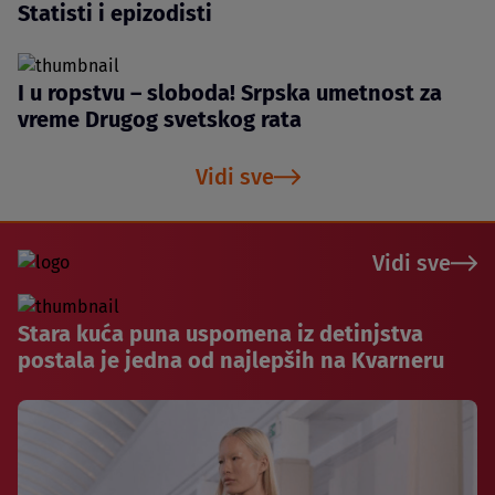
Statisti i epizodisti
I u ropstvu – sloboda! Srpska umetnost za
vreme Drugog svetskog rata
Vidi sve
Vidi sve
Stara kuća puna uspomena iz detinjstva
postala je jedna od najlepših na Kvarneru