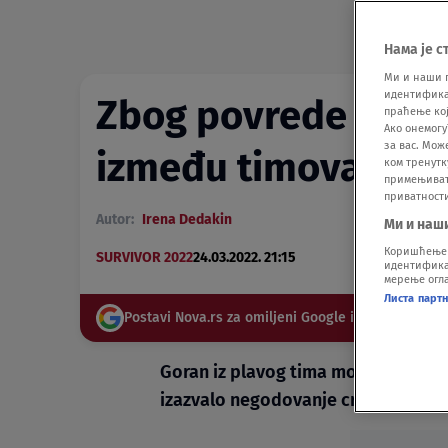
Нама је с
Ми и наши 
идентификат
Zbog povrede zamal
праћење кој
Ако онемогу
за вас. Мож
između timova VID
ком тренутк
примењивати
приватност
Autor:
Irena Dedakin
Ми и наш
Коришћење п
SURVIVOR 2022
24.03.2022. 21:15
идентификац
мерење огла
Листа парт
Postavi Nova.rs za omiljeni Google izvor
Goran iz plavog tima morao je da za
izazvalo negodovanje crvenog tima