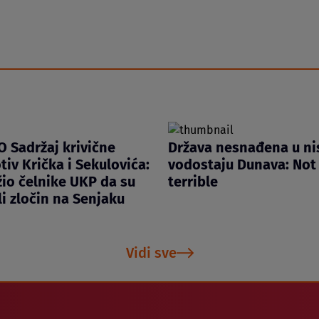
 Sadržaj krivične
Država nesnađena u n
tiv Krička i Sekulovića:
vodostaju Dunava: Not 
žio čelnike UKP da su
terrible
i zločin na Senjaku
Vidi sve