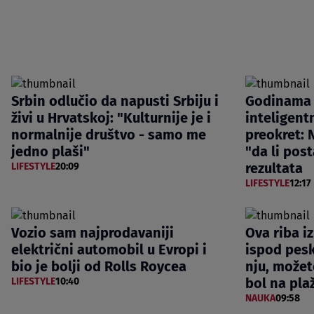
Srbin odlučio da napusti Srbiju i
Godinama 
živi u Hrvatskoj: "Kulturnije je i
inteligentn
normalnije društvo - samo me
preokret: N
jedno plaši"
"da li post
rezultata
LIFESTYLE
20:09
LIFESTYLE
12:17
Vozio sam najprodavaniji
Ova riba i
električni automobil u Evropi i
ispod pesk
bio je bolji od Rolls Roycea
nju, možet
bol na pla
LIFESTYLE
10:40
NAUKA
09:58