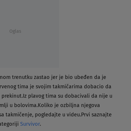
Oglas
nom trenutku zastao jer je bio ubeđen da je
crvenog tima je svojim takmičarima dobacio da
o prekinut.Iz plavog tima su dobacivali da nije u
mlji u bolovima.Koliko je ozbiljna njegova
sa takmičenje, pogledajte u videu.Prvi saznajte
ategoriji
Survivor
.