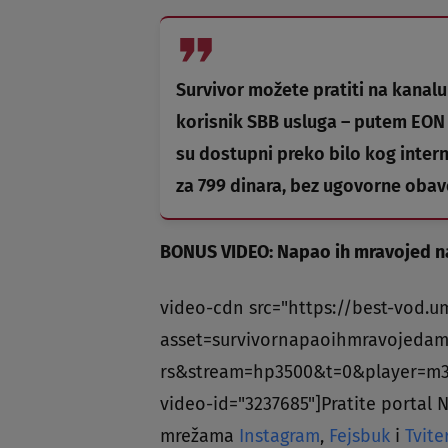
Survivor možete pratiti na kanalu 
korisnik SBB usluga – putem EON 
su dostupni preko bilo kog intern
za 799 dinara, bez ugovorne oba
BONUS VIDEO: Napao ih mravojed n
video-cdn src="https://best-vod.u
asset=survivornapaoihmravojedam
rs&stream=hp3500&t=0&player=m
video-id="3237685"]Pratite portal 
mrežama
Instagram
,
Fejsbuk
i
Tvite