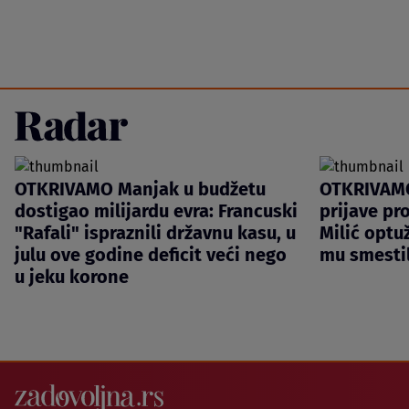
OTKRIVAMO Manjak u budžetu
OTKRIVAMO
dostigao milijardu evra: Francuski
prijave pro
"Rafali" ispraznili državnu kasu, u
Milić optu
julu ove godine deficit veći nego
mu smestil
u jeku korone