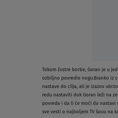
Tokom žustre borbe, Goran je u jed
ozbiljno povredio nogu.Branko iz 
nastave do cilja, ali je izazov ubrz
redu nastaviti dok Goran leži na ze
povreda i da li će moći da nastavi 
sve vesti o najboljem TV šouu na k