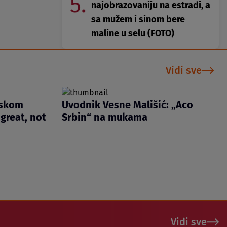
5.
najobrazovaniju na estradi, a
sa mužem i sinom bere
maline u selu (FOTO)
Vidi sve
iskom
Uvodnik Vesne Mališić: „Aco
great, not
Srbin“ na mukama
Vidi sve