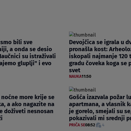
smo bili sve
Devojčica se igrala u dv
iji, a onda se desio
pronašla kost: Arheolo
aučnici su istraživali
iskopali najmanje 120 t
ajemo gluplji" i evo
gradu čoveka koga se p
svet
NAUKA
11:50
z noćne more krije se
Gošća izazvala požar l
a, a ako nagazite na
apartmana, a vlasnik k
e doživeti nesnosan
je gorelo, smejali su se,
ži
pokazivali mi srednji p
PRIČA SE
08:52
4