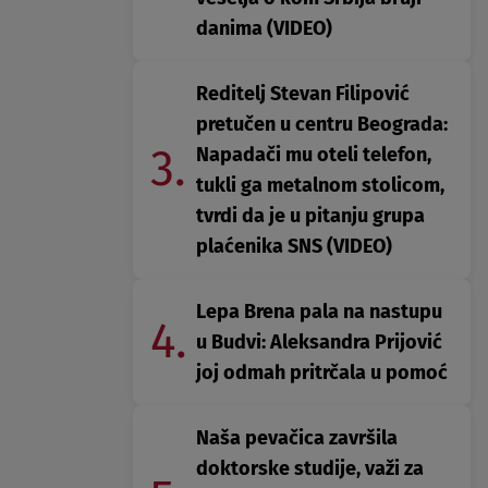
danima (VIDEO)
Reditelj Stevan Filipović
pretučen u centru Beograda:
3.
Napadači mu oteli telefon,
tukli ga metalnom stolicom,
tvrdi da je u pitanju grupa
plaćenika SNS (VIDEO)
Lepa Brena pala na nastupu
4.
u Budvi: Aleksandra Prijović
joj odmah pritrčala u pomoć
Naša pevačica završila
doktorske studije, važi za