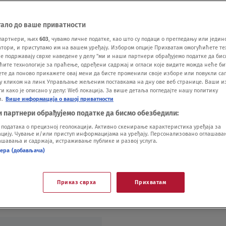
тало до ваше приватности
партнери, њих
603
, чувамо личне податке, као што су подаци о прегледању или једин
ори, и приступамо им на вашем уређају. Избором опције Прихватам омогућићете те
o došlo do okršaja
е подржавају сврхе наведене у делу "ми и наши партнери обрађујемо податке да бис
ћите технологије за праћење, одређени садржај и огласи које видите можда неће б
ете да поново прикажете овај мени да бисте променили своје изборе или повукли саг
EO
у кликом на линк Управљање жељеним поставкама на дну ове веб странице. Ваши и
 како је описано у делу: Wеб локација. За више детаља погледајте нашу политику
и.
Више информација о вашој приватности
и партнери обрађујемо податке да бисмо обезбедили:
одатака о прецизној геолокацији. Активно скенирање карактеристика уређаја за
ију. Чување и/или приступ информацијама на уређају. Персонализовано оглашавањ
шавања и садржаја, истраживање публике и развој услуга.
нера (добављача)
Vi
Приказ сврха
Прихватам
ustavi današnji izazov zbog bola u nozi, što je
.