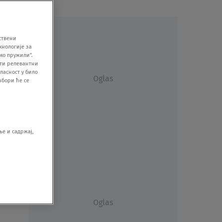
ствени
хнологије за
мо пружили".
ити релевантни
ласност у било
Oglas
збори ће се
е и садржај,
še
Oglas