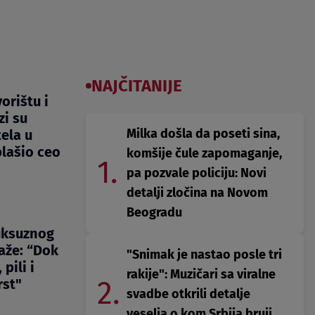
NAJČITANIJE
orištu i
zi su
Milka došla da poseti sina,
ela u
lašio ceo
komšije čule zapomaganje,
1.
pa pozvale policiju: Novi
detalji zločina na Novom
Beogradu
uksuznog
aže: “Dok
"Snimak je nastao posle tri
 pili i
rakije": Muzičari sa viralne
2.
rst"
svadbe otkrili detalje
veselja o kom Srbija bruji