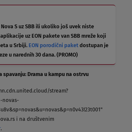
Nova S uz SBB ili ukoliko još uvek niste
aplikacije uz EON pakete van SBB mreže koji
eta u Srbiji.
EON porodični paket
dostupan je
veze u narednih 30 dana. (PROMO)
a spavanju: Drama u kampu na ostrvu
mn.cdn.united.cloud/stream?
-novas-
3u8v&sp=novas&u=novas&p=n0v43!23t001"
Nova.rs i na društvenim
r
.