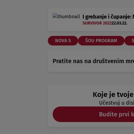
I grebanje i čupanje:
SURVIVOR 2022
22.03.22.
NOVA S
ŠOU PROGRAM
Pratite nas na društvenim m
Koje je tvoje
Učestvuj u dis
Budite prvi 