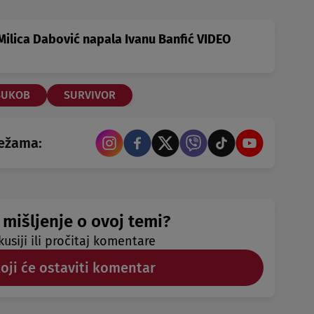
 Milica Dabović napala Ivanu Banfić VIDEO
SUKOB
SURVIVOR
režama:
 mišljenje o ovoj temi?
kusiji ili pročitaj komentare
koji će ostaviti komentar