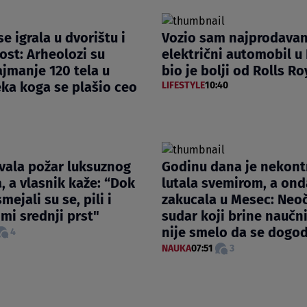
e igrala u dvorištu i
Vozio sam najprodavan
ost: Arheolozi su
električni automobil u 
ajmanje 120 tela u
bio je bolji od Rolls R
ka koga se plašio ceo
LIFESTYLE
10:40
vala požar luksuznog
Godinu dana je nekont
 a vlasnik kaže: “Dok
lutala svemirom, a ond
mejali su se, pili i
zakucala u Mesec: Neo
 mi srednji prst"
sudar koji brine naučn
nije smelo da se dogod
4
NAUKA
07:51
3