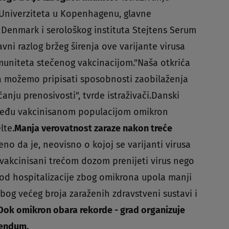
Univerziteta u Kopenhagenu, glavne
ks Denmark i serološkog instituta Stejtens Serum
lavni razlog bržeg širenja ove varijante virusa
uniteta stečenog vakcinacijom."Naša otkrića
a možemo pripisati sposobnosti zaobilaženja
nju prenosivosti", tvrde istraživači.Danski
e među vakcinisanom populacijom omikron
lte.
Manja verovatnost zaraze nakon treće
eno da je, neovisno o kojoj se varijanti virusa
vakcinisani trećom dozom prenijeti virus nego
k od hospitalizacije zbog omikrona upola manji
 zbog većeg broja zaraženih zdravstveni sustavi i
ok omikron obara rekorde - grad organizuje
rendum.