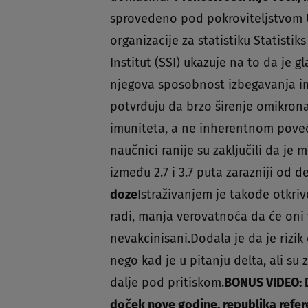
sprovedeno pod pokroviteljstvom 
organizacije za statistiku Statisti
Institut (SSI) ukazuje na to da je g
njegova sposobnost izbegavanja im
potvrđuju da brzo širenje omikron
imuniteta, a ne inherentnom poveća
naučnici ranije su zaključili da j
između 2.7 i 3.7 puta zarazniji od de
doze
Istraživanjem je takođe otkriv
radi, manja verovatnoća da će oni 
nevakcinisani.Dodala je da je rizi
nego kad je u pitanju delta, ali su
dalje pod pritiskom.
BONUS VIDEO: D
doček nove godine, republika refe