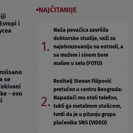
NAJČITANIJE
iji
Evropi i
Naša pevačica završila
oycea
doktorske studije, važi za
1.
najobrazovaniju na estradi, a
sa mužem i sinom bere
maline u selu (FOTO)
rolisano
a se
Reditelj Stevan Filipović
čekivani
pretučen u centru Beograda:
ike - ovo
2.
Napadači mu oteli telefon,
i
tukli ga metalnom stolicom,
tvrdi da je u pitanju grupa
plaćenika SNS (VIDEO)