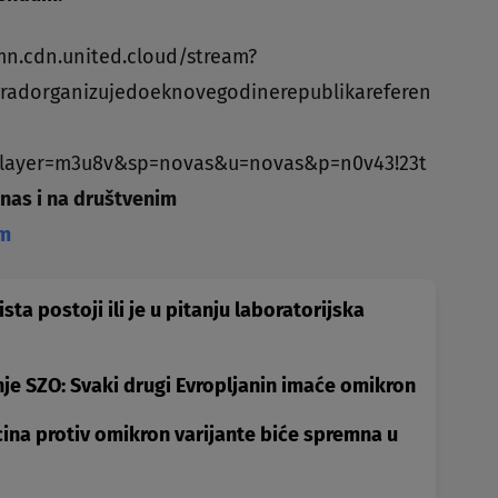
mn.cdn.united.cloud/stream?
radorganizujedoeknovegodinerepublikareferen
layer=m3u8v&sp=novas&u=novas&p=n0v43!23t
 nas i na društvenim
am
ista postoji ili je u pitanju laboratorijska
e SZO: Svaki drugi Evropljanin imaće omikron
cina protiv omikron varijante biće spremna u