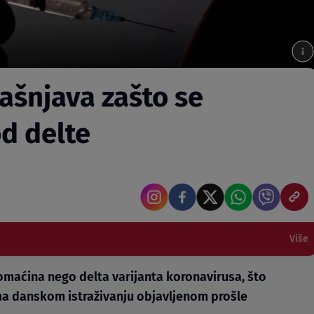
ašnjava zašto se
od delte
Više
maćina nego delta varijanta koronavirusa, što
ema danskom istraživanju objavljenom prošle