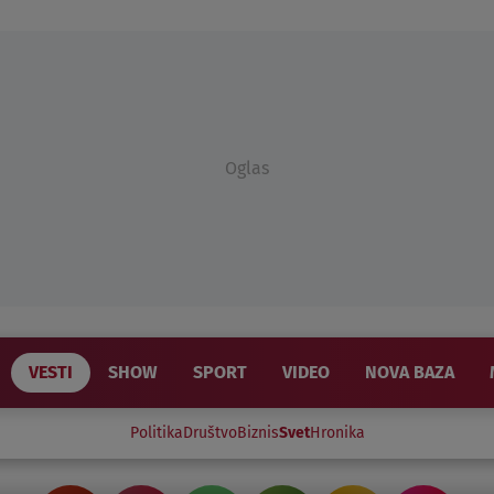
Oglas
VESTI
SHOW
SPORT
VIDEO
NOVA BAZA
Politika
Društvo
Biznis
Svet
Hronika