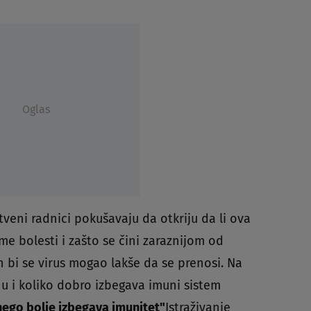
Oglas
veni radnici pokušavaju da otkriju da li ova
me bolesti i zašto se čini zaraznijom od
ih bi se virus mogao lakše da se prenosi. Na
hu i koliko dobro izbegava imuni sistem
 nego bolje izbegava imunitet"
Istraživanje