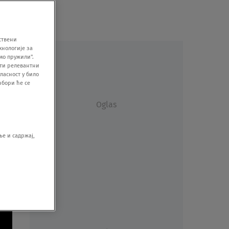
ствени
хнологије за
мо пружили".
ити релевантни
ласност у било
збори ће се
Oglas
е и садржај,