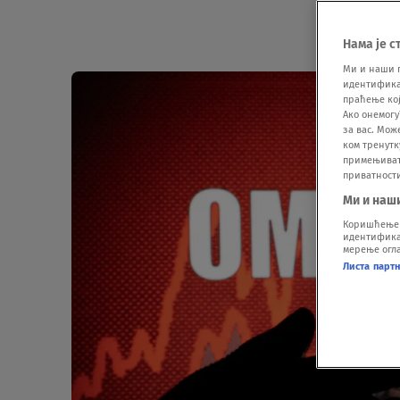
Нама је с
Ми и наши 
идентификат
праћење кој
Ако онемогу
за вас. Мож
ком тренутк
примењивати
приватност
Ми и наш
Коришћење п
идентификац
мерење огла
Листа парт