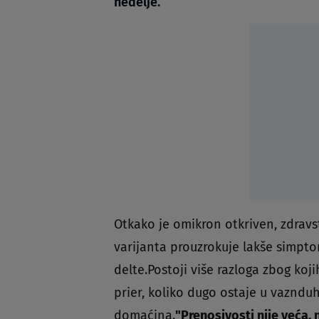
nedelje.
Otkako je omikron otkriven, zdravst
varijanta prouzrokuje lakše simpto
delte.Postoji više razloga zbog koj
prier, koliko dugo ostaje u vazndu
domaćina.
"Prenosivosti nije veća,