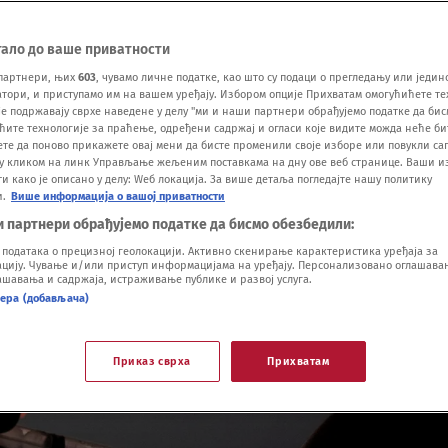
тало до ваше приватности
партнери, њих
603
, чувамо личне податке, као што су подаци о прегледању или једин
ори, и приступамо им на вашем уређају. Избором опције Прихватам омогућићете те
е подржавају сврхе наведене у делу "ми и наши партнери обрађујемо податке да бис
ћите технологије за праћење, одређени садржај и огласи које видите можда неће б
ете да поново прикажете овај мени да бисте променили своје изборе или повукли саг
у кликом на линк Управљање жељеним поставкама на дну ове веб странице. Ваши и
 како је описано у делу: Wеб локација. За више детаља погледајте нашу политику
и.
Више информација о вашој приватности
и партнери обрађујемо податке да бисмо обезбедили:
одатака о прецизној геолокацији. Активно скенирање карактеристика уређаја за
ију. Чување и/или приступ информацијама на уређају. Персонализовано оглашавањ
шавања и садржаја, истраживање публике и развој услуга.
нера (добављача)
Приказ сврха
Прихватам