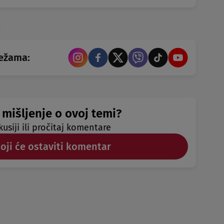
režama:
 mišljenje o ovoj temi?
kusiji ili pročitaj komentare
koji će ostaviti komentar