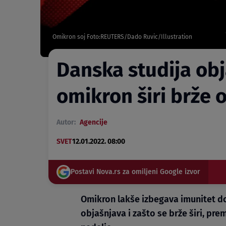
Omikron soj Foto:REUTERS/Dado Ruvic/Illustration
Danska studija obj
omikron širi brže 
Autor:
Agencije
SVET
12.01.2022. 08:00
Postavi Nova.rs za omiljeni Google izvor
Omikron lakše izbegava imunitet do
objašnjava i zašto se brže širi, pr