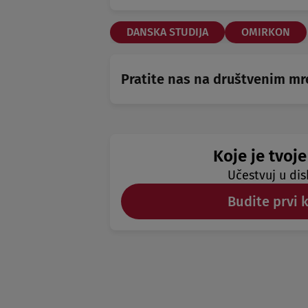
DANSKA STUDIJA
OMIRKON
Pratite nas na društvenim m
Koje je tvoje
Učestvuj u dis
Budite prvi 