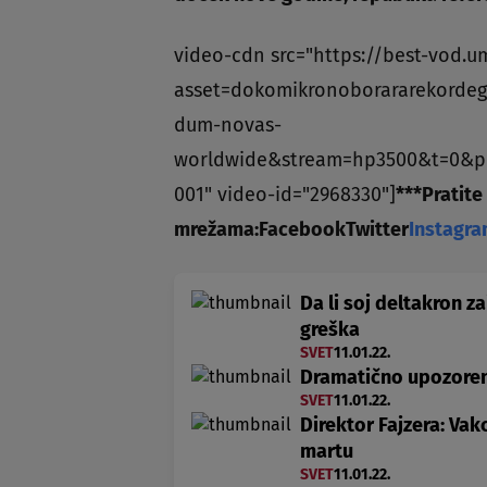
video-cdn src="https://best-vod.u
asset=dokomikronoborararekordeg
dum-novas-
worldwide&stream=hp3500&t=0&p
001" video-id="2968330"]
***
Pratite
mrežama:
Facebook
Twitter
Instagr
Da li soj deltakron za
greška
SVET
11.01.22.
Dramatično upozorenj
SVET
11.01.22.
Direktor Fajzera: Vak
martu
SVET
11.01.22.