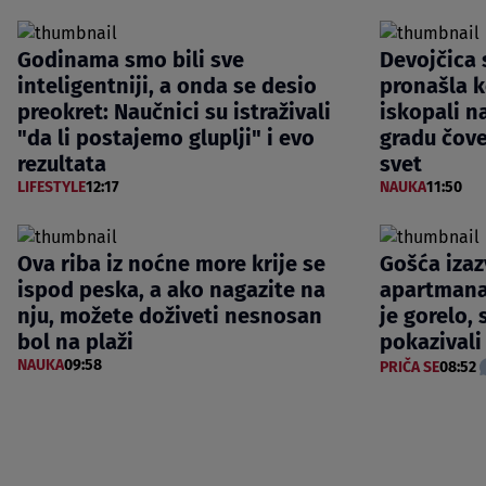
Godinama smo bili sve
Devojčica s
inteligentniji, a onda se desio
pronašla k
preokret: Naučnici su istraživali
iskopali n
"da li postajemo gluplji" i evo
gradu čove
rezultata
svet
LIFESTYLE
12:17
NAUKA
11:50
Ova riba iz noćne more krije se
Gošća izaz
ispod peska, a ako nagazite na
apartmana,
nju, možete doživeti nesnosan
je gorelo, s
bol na plaži
pokazivali
NAUKA
09:58
PRIČA SE
08:52