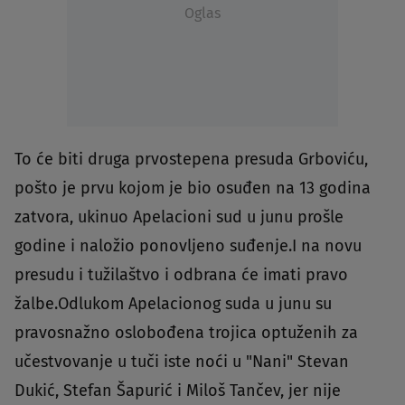
Oglas
To će biti druga prvostepena presuda Grboviću,
pošto je prvu kojom je bio osuđen na 13 godina
zatvora, ukinuo Apelacioni sud u junu prošle
godine i naložio ponovljeno suđenje.I na novu
presudu i tužilaštvo i odbrana će imati pravo
žalbe.Odlukom Apelacionog suda u junu su
pravosnažno oslobođena trojica optuženih za
učestvovanje u tuči iste noći u "Nani" Stevan
Dukić, Stefan Šapurić i Miloš Tančev, jer nije