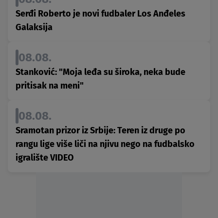
Serđi Roberto je novi fudbaler Los Anđeles
Galaksija
08.08.
Stanković: "Moja leđa su široka, neka bude
pritisak na meni"
08.08.
Sramotan prizor iz Srbije: Teren iz druge po
rangu lige više liči na njivu nego na fudbalsko
igralište VIDEO