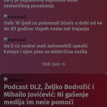
zavisničkog ponašanja
Ovih 10 ljudi su pokrenuli biznis u dobi od 44
do 85 godina: Uspeh nema rok trajanja
Da li će ovakvi mali automobili spasiti
Evropu i njen plan za električna vozila
Vidi sve
Podcast DLZ, Željko Bodrožić i
Mihailo Jovićević: Ni gašenje
medija im neće pomoći