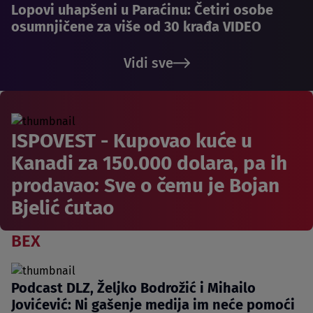
Lopovi uhapšeni u Paraćinu: Četiri osobe
osumnjičene za više od 30 krađa VIDEO
Vidi sve
ISPOVEST - Kupovao kuće u
Kanadi za 150.000 dolara, pa ih
prodavao: Sve o čemu je Bojan
Bjelić ćutao
BEX
Podcast DLZ, Željko Bodrožić i Mihailo
Jovićević: Ni gašenje medija im neće pomoći