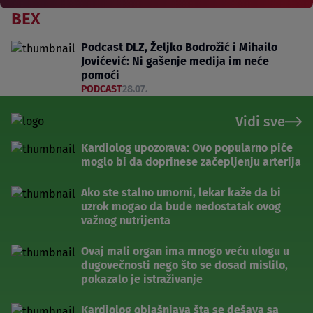
BEX
Podcast DLZ, Željko Bodrožić i Mihailo
Jovićević: Ni gašenje medija im neće
pomoći
PODCAST
28.07.
Vidi sve
Kardiolog upozorava: Ovo popularno piće
moglo bi da doprinese začepljenju arterija
Ako ste stalno umorni, lekar kaže da bi
uzrok mogao da bude nedostatak ovog
važnog nutrijenta
Ovaj mali organ ima mnogo veću ulogu u
dugovečnosti nego što se dosad mislilo,
pokazalo je istraživanje
Kardiolog objašnjava šta se dešava sa