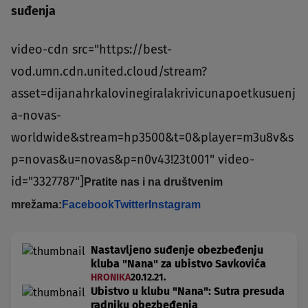
suđenja
video-cdn src="https://best-
vod.umn.cdn.united.cloud/stream?
asset=dijanahrkalovinegiralakrivicunapoetkusuenj
a-novas-
worldwide&stream=hp3500&t=0&player=m3u8v&s
p=novas&u=novas&p=n0v43!23t001" video-
id="3327787"]
Pratite nas i na društvenim
mrežama:
Facebook
Twitter
Instagram
Nastavljeno suđenje obezbeđenju
kluba "Nana" za ubistvo Savkovića
HRONIKA
20.12.21.
Ubistvo u klubu "Nana": Sutra presuda
radniku obezbeđenja