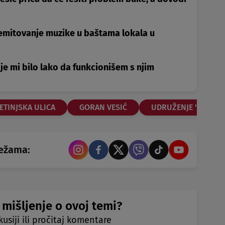
 emitovanje muzike u baštama lokala u
ije mi bilo lako da funkcionišem s njim
ETINJSKA ULICA
GORAN VESIĆ
UDRUŽENJE "SAČUVA
režama:
 mišljenje o ovoj temi?
kusiji ili pročitaj komentare