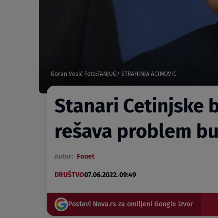
Goran Vesić Foto:TANJUG/ STRAHINJA ACIMOVIC
Stanari Cetinjske 
rešava problem b
Autor:
Fonet
DRUŠTVO
07.06.2022. 09:49
Postavi Nova.rs za omiljeni Google izvor