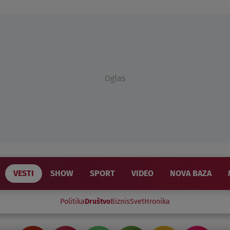
Oglas
VESTI
SHOW
SPORT
VIDEO
NOVA BAZA
Politika
Društvo
Biznis
Svet
Hronika