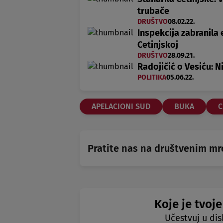
trubače
DRUŠTVO
08.02.22.
Inspekcija zabranila
Cetinjskoj
DRUŠTVO
28.09.21.
Radojičić o Vesiću: N
POLITIKA
05.06.22.
APELACIONI SUD
BUKA
C
Pratite nas na društvenim m
Koje je tvoje
Učestvuj u dis