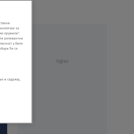
ствени
хнологије за
мо пружили".
ити релевантни
ласност у било
збори ће се
Oglas
е и садржај,