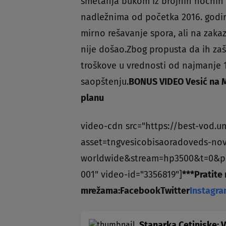
smetanja bukom iz brojnih noćnih klu
nadležnima od početka 2016. godin
mirno rešavanje spora, ali na zak
nije došao.Zbog propusta da ih zašt
troškove u vrednosti od najmanje 
saopštenju.
BONUS VIDEO Vesić na M
planu
video-cdn src="https://best-vod.u
asset=tngvesicobisaoradoveds-nov
worldwide&stream=hp3500&t=0&p
001" video-id="3356819"]
***
Pratite
mrežama:
Facebook
Twitter
Instagr
Stanarka Cetinjske: V