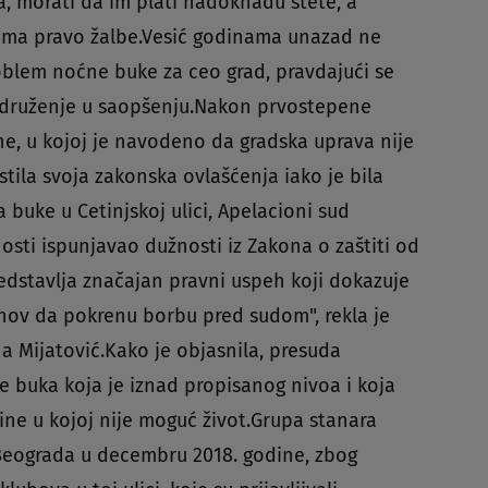
, morati da im plati nadoknadu štete, a
nema pravo žalbe.Vesić godinama unazad ne
oblem noćne buke za ceo grad, pravdajući se
druženje u saopšenju.Nakon prvostepene
ne, u kojoj je navodeno da gradska uprava nije
stila svoja zakonska ovlašćenja iako je bila
uke u Cetinjskoj ulici, Apelacioni sud
osti ispunjavao dužnosti iz Zakona o zaštiti od
redstavlja značajan pravni uspeh koji dokazuje
snov da pokrenu borbu pred sudom", rekla je
a Mijatović.Kako je objasnila, presuda
je buka koja je iznad propisanog nivoa i koja
ine u kojoj nije moguć život.Grupa stanara
 Beograda u decembru 2018. godine, zbog