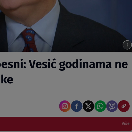
besni: Vesić godinama ne
uke
Više