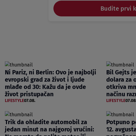
Budite prvi 
Ni Pariz, ni Berlin: Ovo je najbolji
Bil Gejts j
evropski grad za život i ljude
dolara za 
mlađe od 30: Kažu da je ovde
otkriva m
život pristupačan
načinu raz
LIFESTYLE
07.08.
LIFESTYLE
07.08
Trik da ohladite automobil za
Potpuno p
jedan minut na najgoroj vrućini:
12. avgusta