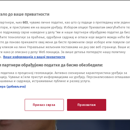
тало до ваше приватности
партнери, њих
603
, чувамо личне податке, као што су подаци о прегледању или једин
ори, и приступамо им на вашем уређају. Избором опције Прихватам омогућићете те
е подржавају сврхе наведене у делу "ми и наши партнери обрађујемо податке да бис
ћите технологије за праћење, одређени садржај и огласи које видите можда неће б
ете да поново прикажете овај мени да бисте променили своје изборе или повукли саг
у кликом на линк Управљање жељеним поставкама на дну ове веб странице. Ваши и
 како је описано у делу: Wеб локација. За више детаља погледајте нашу политику
и.
Више информација о вашој приватности
и партнери обрађујемо податке да бисмо обезбедили:
одатака о прецизној геолокацији. Активно скенирање карактеристика уређаја за
ију. Чување и/или приступ информацијама на уређају. Персонализовано оглашавањ
шавања и садржаја, истраживање публике и развој услуга.
нера (добављача)
Приказ сврха
Прихватам