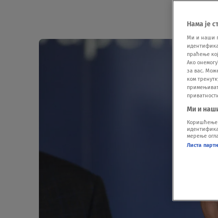
Нама је с
Ми и наши 
идентификат
праћење кој
Ако онемогу
за вас. Мож
ком тренутк
примењивати
приватност
Ми и наш
Коришћење п
идентификац
мерење огла
Листа парт