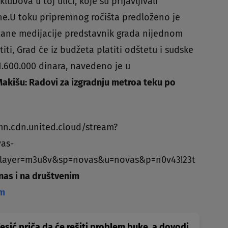
bova u toj ulici, koje su prijavljivali
e.U toku pripremnog ročišta predloženo je
azane medijacije predstavnik grada nijednom
iti, Grad će iz budžeta platiti odštetu i sudske
1.600.000 dinara, navedeno je u
akišu: Radovi za izgradnju metroa teku po
mn.cdn.united.cloud/stream?
as-
layer=m3u8v&sp=novas&u=novas&p=n0v43!23t
 nas i na društvenim
am
esić priča da će rešiti problem buke, a dovodi