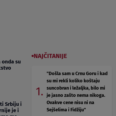
NAJČITANIJE
a onda su
tstvo
"Došla sam u Crnu Goru i kad
su mi rekli koliko koštaju
1.
suncobran i ležaljka, bilo mi
je jasno zašto nema nikoga.
Ovakve cene nisu ni na
i Srbiju i
Sejšelima i Fidžiju"
nije je i