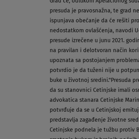
Grad će, odlukom Apelacionog suda
presuda je pravosnažna, te grad 
ispunjava obećanje da će rešiti pr
nedostatkom ovlašćenja, navodi U
presude izrečene u junu 2021. godi
na pravilan i delotvoran način kori
upoznata sa postojanjem problema b
potvrdio je da tuženi nije u potpun
buke u životnoj sredini."Presuda p
da su stanovnici Cetinjske imali o
advokatica stanara Cetinjske Marin
potvrđuje da se u Cetinjskoj emitu
predstavlja zagađenje životne sred
Cetinjske podnela je tužbu protiv