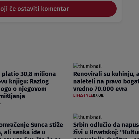
koji će ostaviti komentar
e platio 30,8 miliona
Renovirali su kuhinju, 
ovu knjigu: Razlog
naleteli na pravo boga
nogo o njegovom
vredno 70.000 evra
mišljanja
LIFESTYLE
07.08.
.
omračenje Sunca stiže
Srbin odlučio da napust
, ali senka ide u
živi u Hrvatskoj: "Kultur