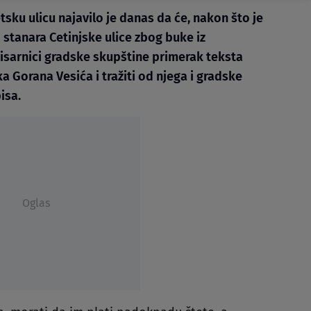
sku ulicu najavilo je danas da će, nakon što je
stanara Cetinjske ulice zbog buke iz
pisarnici gradske skupštine primerak teksta
 Gorana Vesića i tražiti od njega i gradske
isa.
Oglas