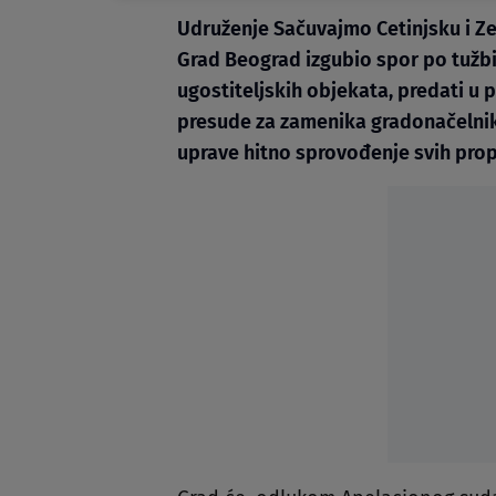
Udruženje Sačuvajmo Cetinjsku i Zet
Grad Beograd izgubio spor po tužbi 
ugostiteljskih objekata, predati u 
presude za zamenika gradonačelnika
uprave hitno sprovođenje svih prop