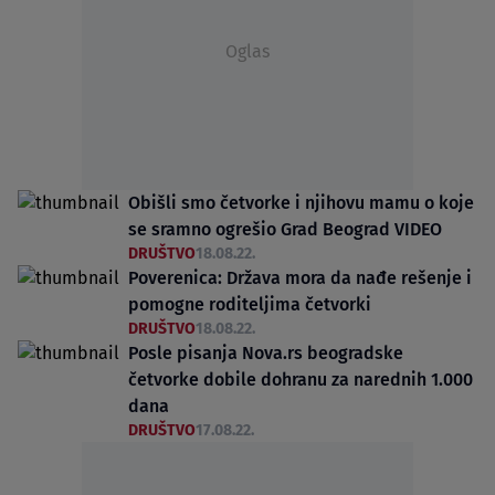
Oglas
Obišli smo četvorke i njihovu mamu o koje
se sramno ogrešio Grad Beograd VIDEO
DRUŠTVO
18.08.22.
Poverenica: Država mora da nađe rešenje i
pomogne roditeljima četvorki
DRUŠTVO
18.08.22.
Posle pisanja Nova.rs beogradske
četvorke dobile dohranu za narednih 1.000
dana
DRUŠTVO
17.08.22.