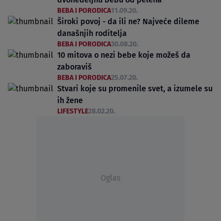
BEBA I PORODICA
11.09.20.
Široki povoj - da ili ne? Najveće dileme
današnjih roditelja
BEBA I PORODICA
30.08.20.
10 mitova o nezi bebe koje možeš da
zaboraviš
BEBA I PORODICA
25.07.20.
Stvari koje su promenile svet, a izumele su
ih žene
LIFESTYLE
28.02.20.
Oglas