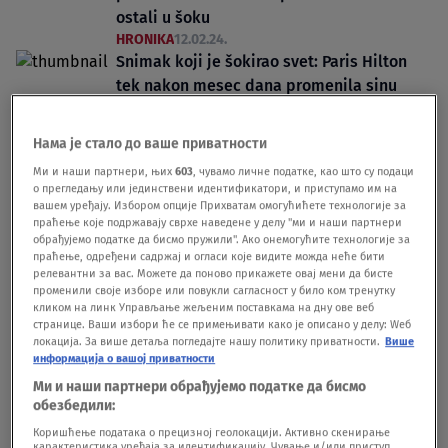
ostali u šoku
HRONIKA
12.02.24.
Snimak koji je šokirao svet: Paris Hilton
tek nakon mesec dana promenila sinu
pelenu VIDEO
SHOWBIZ
07.12.23.
Нама је стало до ваше приватности
Ми и наши партнери, њих
603
, чувамо личне податке, као што су подаци
о прегледању или јединствени идентификатори, и приступамо им на
вашем уређају. Избором опције Прихватам омогућићете технологије за
праћење које подржавају сврхе наведене у делу "ми и наши партнери
обрађујемо податке да бисмо пружили". Ако онемогућите технологије за
праћење, одређени садржај и огласи које видите можда неће бити
Oglas
релевантни за вас. Можете да поново прикажете овај мени да бисте
променили своје изборе или повукли сагласност у било ком тренутку
кликом на линк Управљање жељеним поставкама на дну ове веб
странице. Ваши избори ће се примењивати како је описано у делу: Wеб
локација. За више детаља погледајте нашу политику приватности.
Више
информација о вашој приватности
Ми и наши партнери обрађујемо податке да бисмо
"Pelene su jeftinije od hleba, plate
обезбедили:
redovno rastu": Bojana je otišla iz
Коришћење података о прецизној геолокацији. Активно скенирање
карактеристика уређаја за идентификацију. Чување и/или приступ