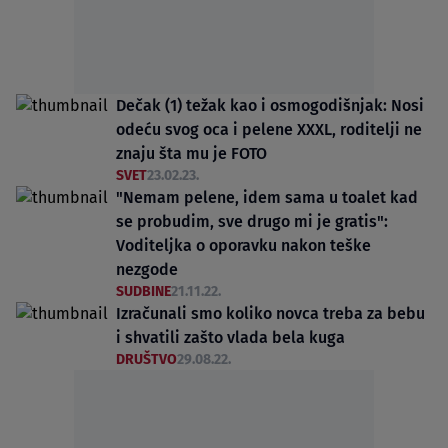
Dečak (1) težak kao i osmogodišnjak: Nosi
odeću svog oca i pelene XXXL, roditelji ne
znaju šta mu je FOTO
SVET
23.02.23.
"Nemam pelene, idem sama u toalet kad
se probudim, sve drugo mi je gratis":
Voditeljka o oporavku nakon teške
nezgode
SUDBINE
21.11.22.
Izračunali smo koliko novca treba za bebu
i shvatili zašto vlada bela kuga
DRUŠTVO
29.08.22.