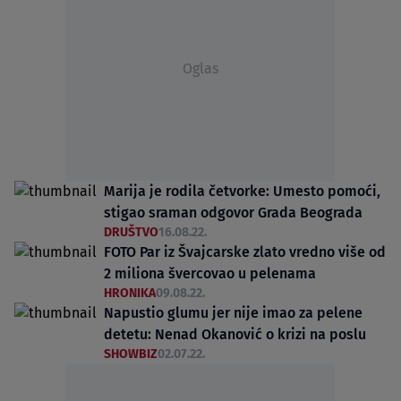
Oglas
Marija je rodila četvorke: Umesto pomoći,
stigao sraman odgovor Grada Beograda
DRUŠTVO
16.08.22.
FOTO Par iz Švajcarske zlato vredno više od
2 miliona švercovao u pelenama
HRONIKA
09.08.22.
Napustio glumu jer nije imao za pelene
detetu: Nenad Okanović o krizi na poslu
SHOWBIZ
02.07.22.