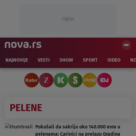
Oglas
NAJNOVIJE
VESTI
SHOW
SPORT
VIDEO
NO
PELENE
Pokušali da sakriju oko 140.000 evra u
pelenama: Carinici na prelazu Gradina