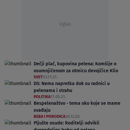
Oglas
Dečji plač, kupovina pelena: Komšije o
osumnjičenom za otmicu devojčice Klio
SVET
03.11.21.
DS: Nema napretka dok su radnici u
pelenama i strahu
POLITIKA
17.05.21.
Bespelenaštvo - tema oko koje se mame
svađaju
BEBA I PORODICA
28.12.20.
Pljušte osude: Roditelji odvikli
dvonedeljnu bebu od pelena