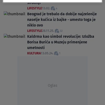
sirotinji
LIFESTYLE
13.02.
4
Beograd je trebalo da dobije najzelenije
naselje kućica iz bajke - umesto toga je
niklo ovo
LIFESTYLE
28.11.25.
32
Kaldrma kao simbol revolucije: Izložba
Borisa Burića u Muzeju primenjene
umetnosti
KULTURA
13.05.24.
1
Oglas