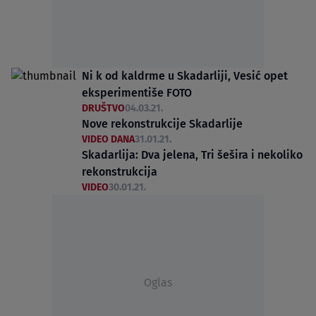
Ni k od kaldrme u Skadarliji, Vesić opet
eksperimentiše FOTO
DRUŠTVO
04.03.21.
Nove rekonstrukcije Skadarlije
VIDEO DANA
31.01.21.
Skadarlija: Dva jelena, Tri šešira i nekoliko
rekonstrukcija
VIDEO
30.01.21.
Oglas