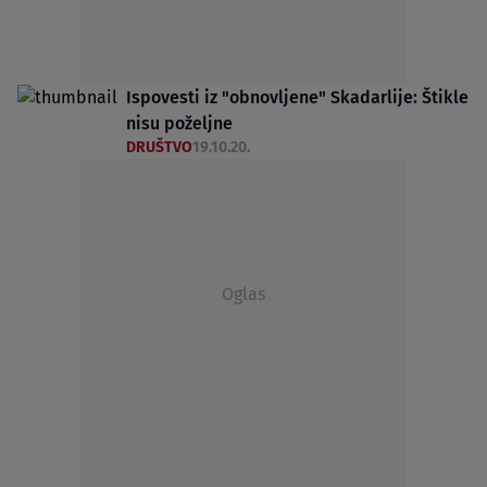
Ispovesti iz "obnovljene" Skadarlije: Štikle
nisu poželjne
DRUŠTVO
19.10.20.
Oglas