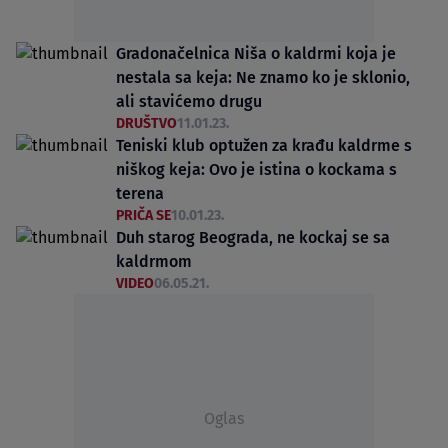
Gradonačelnica Niša o kaldrmi koja je
nestala sa keja: Ne znamo ko je sklonio,
ali stavićemo drugu
DRUŠTVO
11.01.23.
Teniski klub optužen za krađu kaldrme s
niškog keja: Ovo je istina o kockama s
terena
PRIČA SE
10.01.23.
Duh starog Beograda, ne kockaj se sa
kaldrmom
VIDEO
06.05.21.
Oglas