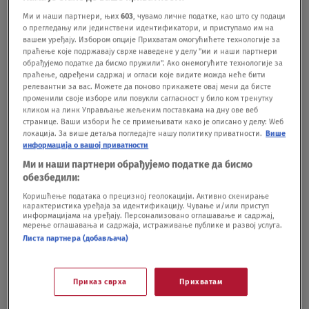
nije jasno čemu služe, a priča je zapravo
Ми и наши партнери, њих
603
, чувамо личне податке, као што су подаци
dosta zanimljiva
о прегледању или јединствени идентификатори, и приступамо им на
вашем уређају. Избором опције Прихватам омогућићете технологије за
LIFESTYLE
05.06.
61
праћење које подржавају сврхе наведене у делу "ми и наши партнери
"Šoping mol na mestu logora smrti": Plan
обрађујемо податке да бисмо пружили". Ако онемогућите технологије за
праћење, одређени садржај и огласи које видите можда неће бити
koji je Beograd uspeo da izbegne
релевантни за вас. Можете да поново прикажете овај мени да бисте
PRIČA SE
09.03.
14
променили своје изборе или повукли сагласност у било ком тренутку
кликом на линк Управљање жељеним поставкама на дну ове веб
странице. Ваши избори ће се примењивати како је описано у делу: Wеб
локација. За више детаља погледајте нашу политику приватности.
Више
информација о вашој приватности
Ми и наши партнери обрађујемо податке да бисмо
обезбедили:
Oglas
Коришћење података о прецизној геолокацији. Активно скенирање
карактеристика уређаја за идентификацију. Чување и/или приступ
информацијама на уређају. Персонализовано оглашавање и садржај,
мерење оглашавања и садржаја, истраживање публике и развој услуга.
Листа партнера (добављача)
Приказ сврха
Прихватам
Ovo mesto zvali su "Vir smrti": Najfatalnija
tačka u Beogradu, gde Dunav nije praštao