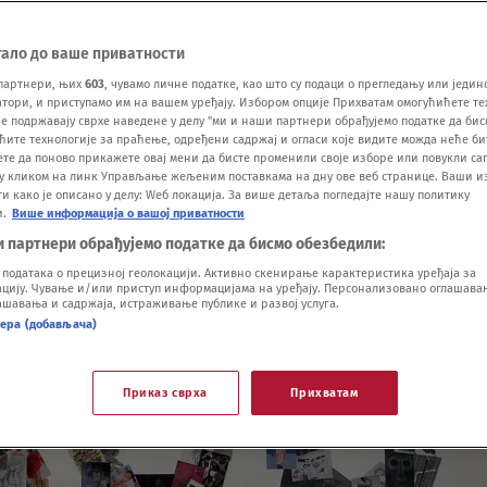
тало до ваше приватности
партнери, њих
603
, чувамо личне податке, као што су подаци о прегледању или једин
ори, и приступамо им на вашем уређају. Избором опције Прихватам омогућићете те
е подржавају сврхе наведене у делу "ми и наши партнери обрађујемо податке да бис
ћите технологије за праћење, одређени садржај и огласи које видите можда неће б
ете да поново прикажете овај мени да бисте променили своје изборе или повукли саг
у кликом на линк Управљање жељеним поставкама на дну ове веб странице. Ваши и
 како је описано у делу: Wеб локација. За више детаља погледајте нашу политику
и.
Више информација о вашој приватности
и партнери обрађујемо податке да бисмо обезбедили:
одатака о прецизној геолокацији. Активно скенирање карактеристика уређаја за
ију. Чување и/или приступ информацијама на уређају. Персонализовано оглашавањ
шавања и садржаја, истраживање публике и развој услуга.
нера (добављача)
Приказ сврха
Прихватам