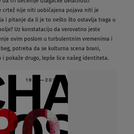
 da tri decenije izlagačke delatnosti
 crtež nije niti uobičajena pojava niti je
a i pitanje da li je to nešto što ostavlja traga u
i bolje? Uz konstataciju da verovatno jeste
jenje ovim poslom u turbulentnim vremenima i
 beg, potreba da se kulturna scena brani,
 i pokaže drugo, lepše lice našeg identiteta.