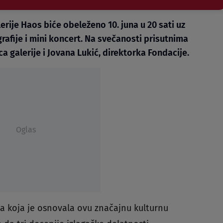
erije Haos biće obeleženo 10. juna u 20 sati uz
afije i mini koncert. Na svečanosti prisutnima
ca galerije i Jovana Lukić, direktorka Fondacije.
Oglas
 koja je osnovala ovu značajnu kulturnu