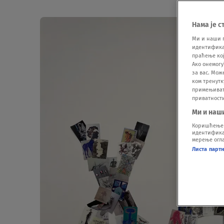
Нама је с
Ми и наши 
идентификат
праћење кој
Ако онемогу
за вас. Мож
ком тренутк
примењивати
приватност
Ми и наш
Коришћење п
идентификац
мерење огла
Листа парт