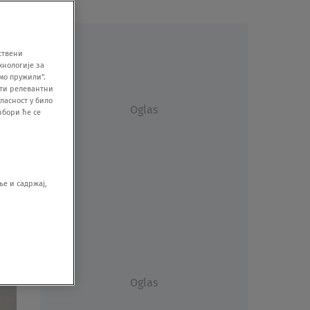
ствени
хнологије за
мо пружили".
ити релевантни
ласност у било
Oglas
збори ће се
е и садржај,
Oglas