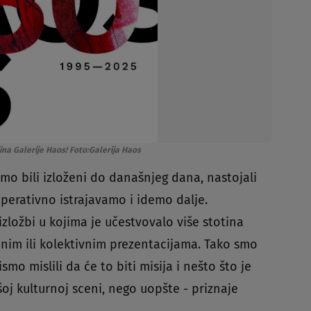
ina Galerije Haos! Foto:Galerija Haos
mo bili izloženi do današnjeg dana, nastojali
perativno istrajavamo i idemo dalje.
izložbi u kojima je učestvovalo više stotina
čnim ili kolektivnim prezentacijama. Tako smo
smo mislili da će to biti misija i nešto što je
oj kulturnoj sceni, nego uopšte - priznaje