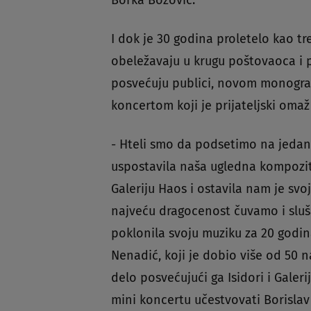
Borka Božović.
I dok je 30 godina proletelo kao tr
obeležavaju u krugu poštovaoca i 
posvećuju publici, novom monogra
koncertom koji je prijateljski omaž
- Hteli smo da podsetimo na jedan 
uspostavila naša ugledna kompozito
Galeriju Haos i ostavila nam je sv
najveću dragocenost čuvamo i sluš
poklonila svoju muziku za 20 godin
Nenadić, koji je dobio više od 50 
delo posvećujući ga Isidori i Galeri
mini koncertu učestvovati Borislav