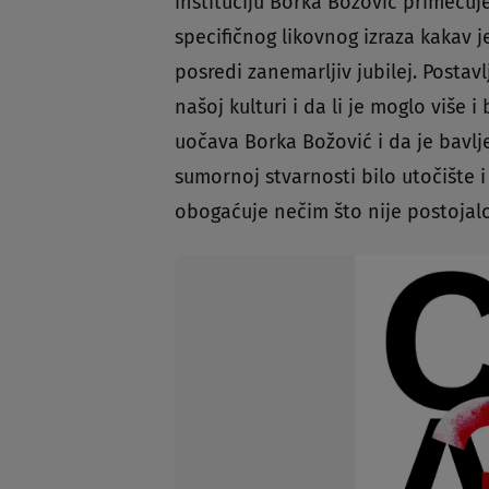
instituciju Borka Božović primećuje
specifičnog likovnog izraza kakav je
posredi zanemarljiv jubilej. Postavlj
našoj kulturi i da li je moglo više 
uočava Borka Božović i da je bavl
sumornoj stvarnosti bilo utočište i
obogaćuje nečim što nije postojalo