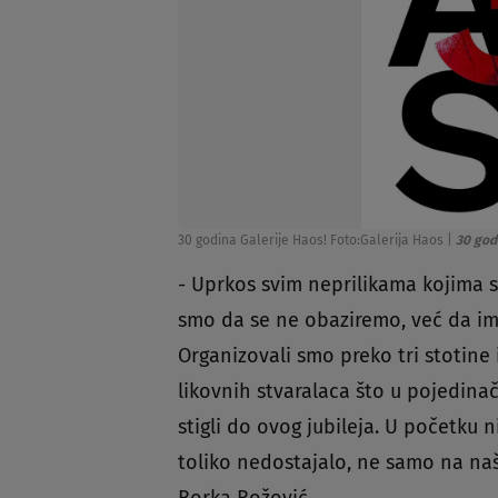
30 godina Galerije Haos! Foto:Galerija Haos
|
30 god
- Uprkos svim neprilikama kojima s
smo da se ne obaziremo, već da im
Organizovali smo preko tri stotine 
likovnih stvaralaca što u pojedina
stigli do ovog jubileja. U početku ni
toliko nedostajalo, ne samo na naš