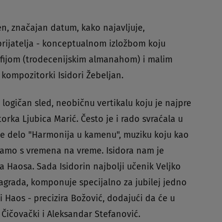
en, značajan datum, kako najavljuje,
prijatelja - konceptualnom izložbom koju
fijom (trodecenijskim almanahom) i malim
 kompozitorki Isidori Žebeljan.
logičan sled, neobičnu vertikalu koju je najpre
rka Ljubica Marić. Često je i rado svraćala u
oje delo "Harmonija u kamenu", muziku koju kao
amo s vremena na vreme. Isidora nam je
a Haosa. Sada Isidorin najbolji učenik Veljko
nagrada, komponuje specijalno za jubilej jedno
ji Haos - precizira Božović, dodajući da će u
 Čičovački i Aleksandar Stefanović.