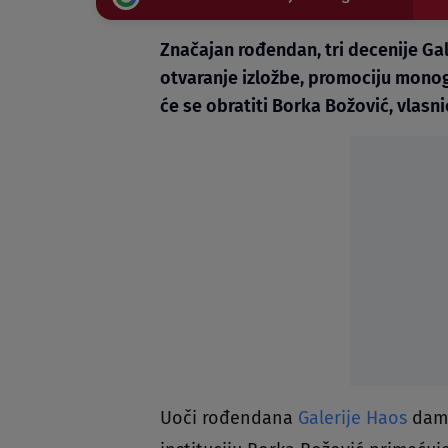
Značajan rođendan, tri decenije Gal
otvaranje izložbe, promociju monogr
će se obratiti Borka Božović, vlasni
Uoči rođendana
Galerije Haos
dama