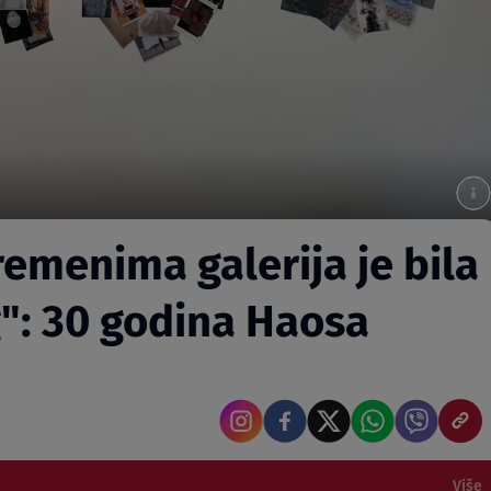
emenima galerija je bila
g": 30 godina Haosa
Više