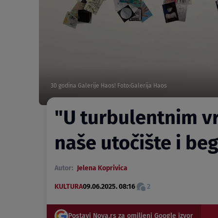
30 godina Galerije Haos! Foto:Galerija Haos
"U turbulentnim vr
naše utočište i be
Autor:
Jelena Koprivica
KULTURA
09.06.2025. 08:16
2
Postavi Nova.rs za omiljeni Google izvor