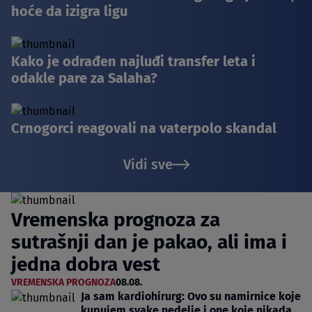
hoće da izigra ligu
Kako je odrađen najluđi transfer leta i
odakle pare za Salaha?
Crnogorci reagovali na vaterpolo skandal
Vidi sve
Vremenska prognoza za
sutrašnji dan je pakao, ali ima i
jedna dobra vest
VREMENSKA PROGNOZA
08.08.
Ja sam kardiohirurg: Ovo su namirnice koje
kupujem svake nedelje i one koje nikada