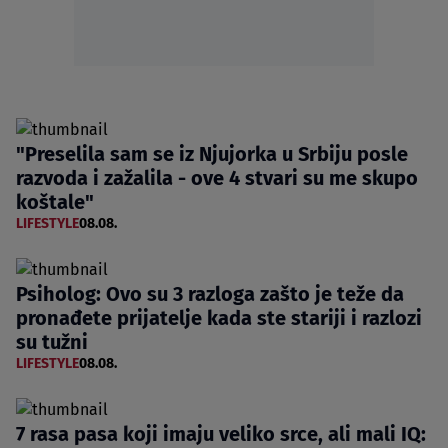
"Preselila sam se iz Njujorka u Srbiju posle
razvoda i zažalila - ove 4 stvari su me skupo
koštale"
LIFESTYLE
08.08.
Psiholog: Ovo su 3 razloga zašto je teže da
pronađete prijatelje kada ste stariji i razlozi
su tužni
LIFESTYLE
08.08.
7 rasa pasa koji imaju veliko srce, ali mali IQ: