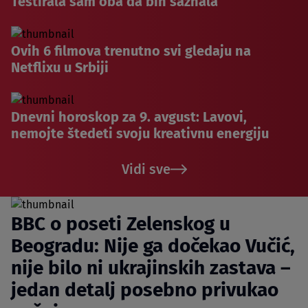
Testirala sam oba da bih saznala
Ovih 6 filmova trenutno svi gledaju na
Netflixu u Srbiji
Dnevni horoskop za 9. avgust: Lavovi,
nemojte štedeti svoju kreativnu energiju
Vidi sve
BBC o poseti Zelenskog u
Beogradu: Nije ga dočekao Vučić,
nije bilo ni ukrajinskih zastava –
jedan detalj posebno privukao