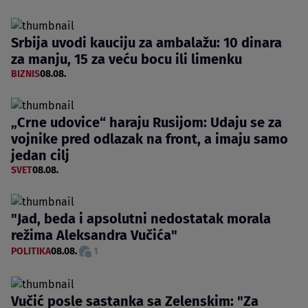
Srbija uvodi kauciju za ambalažu: 10 dinara
za manju, 15 za veću bocu ili limenku
BIZNIS
08.08.
„Crne udovice“ haraju Rusijom: Udaju se za
vojnike pred odlazak na front, a imaju samo
jedan cilj
SVET
08.08.
"Jad, beda i apsolutni nedostatak morala
režima Aleksandra Vučića"
POLITIKA
08.08.
1
Vučić posle sastanka sa Zelenskim: "Za