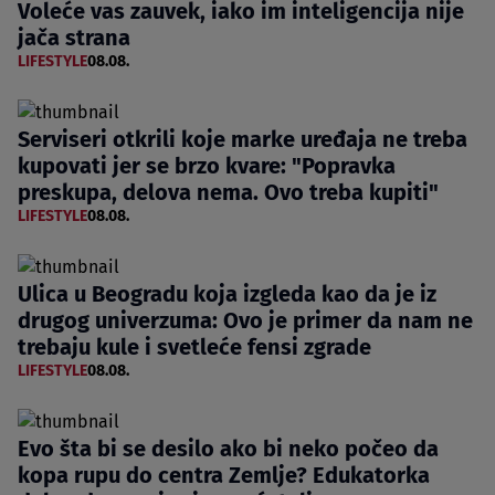
Voleće vas zauvek, iako im inteligencija nije
jača strana
LIFESTYLE
08.08.
Serviseri otkrili koje marke uređaja ne treba
kupovati jer se brzo kvare: "Popravka
preskupa, delova nema. Ovo treba kupiti"
LIFESTYLE
08.08.
Ulica u Beogradu koja izgleda kao da je iz
drugog univerzuma: Ovo je primer da nam ne
trebaju kule i svetleće fensi zgrade
LIFESTYLE
08.08.
Evo šta bi se desilo ako bi neko počeo da
kopa rupu do centra Zemlje? Edukatorka