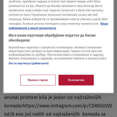
праћење, одређени садржај и огласи које видите можда неће бити
sto je im je inače nedostupno.", otkriva on za
релевантни за вас. Можете да поново прикажете овај мени да бисте
променили своје изборе или повукли сагласност у било ком тренутку
Nova.rs.https://www.instagram.com/p/CD8wVD9JA
кликом на линк Управљање жељеним поставкама на дну ове веб
странице. Ваши избори ће се примењивати како је описано у делу: Wеб
L8/*https://www.instagram.com/p/CEPTt2ppbRk/*
локација. За више детаља погледајте нашу политику приватности.
Више
информација о вашој приватности
https://www.instagram.com/p/CD9Pk-
Ми и наши партнери обрађујемо податке да бисмо
kg64m/Pomaže mu i to što zna koji komadi će biti
обезбедили:
hit kod kupaca."Znam svoju ciljnu grupu vrlo
Коришћење података о прецизној геолокацији. Активно скенирање
карактеристика уређаја за идентификацију. Чување и/или приступ
dobro i često unapred znam ko će šta kupiti.
информацијама на уређају. Персонализовано оглашавање и садржај,
мерење оглашавања и садржаја, истраживање публике и развој услуга.
Često se desi da mi se javi mnogo ljudi za istu
Листа партнера (добављача)
stvar, ali kod mene uvek važi ko se prvi javi,
njegovo je", govori Aljoša i dodaje da se gotovo
Приказ сврха
Прихватам
sve rasproda čim objavi.Ova otkačena trenerka sa
animal printom bila je jedan od najtraženijih
komada:https://www.instagram.com/p/CD80OzVJD
4d/A evo još nekih od najtraženijih komada sa