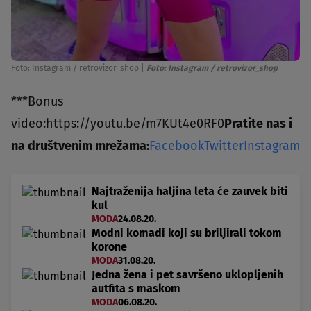
Foto: Instagram / retrovizor_shop
|
Foto: Instagram / retrovizor_shop
***Bonus
video:https://youtu.be/m7KUt4e0RF0
Pratite nas i
na društvenim mrežama:
Facebook
Twitter
Instagram
Najtraženija haljina leta će zauvek biti
kul
MODA
24.08.20.
Modni komadi koji su briljirali tokom
korone
MODA
31.08.20.
Jedna žena i pet savršeno uklopljenih
autfita s maskom
MODA
06.08.20.