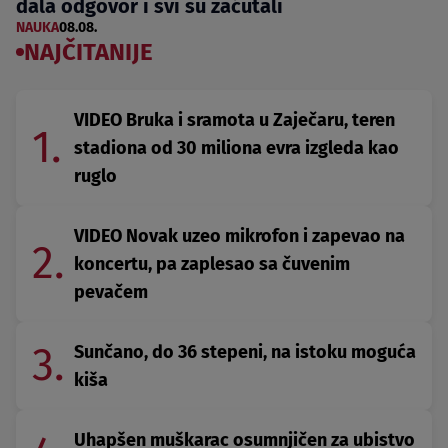
dala odgovor i svi su zaćutali
NAUKA
08.08.
NAJČITANIJE
VIDEO Bruka i sramota u Zaječaru, teren
1.
stadiona od 30 miliona evra izgleda kao
ruglo
VIDEO Novak uzeo mikrofon i zapevao na
2.
koncertu, pa zaplesao sa čuvenim
pevačem
3.
Sunčano, do 36 stepeni, na istoku moguća
kiša
Uhapšen muškarac osumnjičen za ubistvo