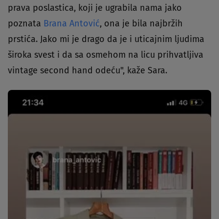
prava poslastica, koji je ugrabila nama jako
poznata
Brana Antović
, ona je bila najbržih
prstića. Jako mi je drago da je i uticajnim ljudima
široka svest i da sa osmehom na licu prihvatljiva
vintage second hand odeću", kaže Sara.