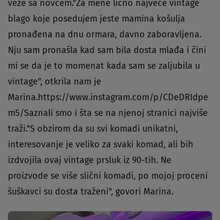
veze sa novcem."Za mene lično najveće vintage
blago koje posedujem jeste mamina košulja
pronađena na dnu ormara, davno zaboravljena.
Nju sam pronašla kad sam bila dosta mlađa i čini
mi se da je to momenat kada sam se zaljubila u
vintage", otkrila nam je
Marina.https://www.instagram.com/p/CDeDRIdpe
m5/Saznali smo i šta se na njenoj stranici najviše
traži."S obzirom da su svi komadi unikatni,
interesovanje je veliko za svaki komad, ali bih
izdvojila ovaj vintage prsluk iz 90-tih. Ne
proizvode se više slični komadi, po mojoj proceni
šuškavci su dosta traženi", govori Marina.