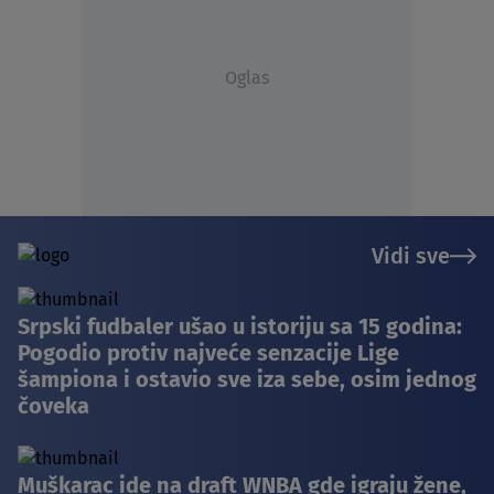
Oglas
Vidi sve
Srpski fudbaler ušao u istoriju sa 15 godina:
Pogodio protiv najveće senzacije Lige
šampiona i ostavio sve iza sebe, osim jednog
čoveka
Muškarac ide na draft WNBA gde igraju žene,