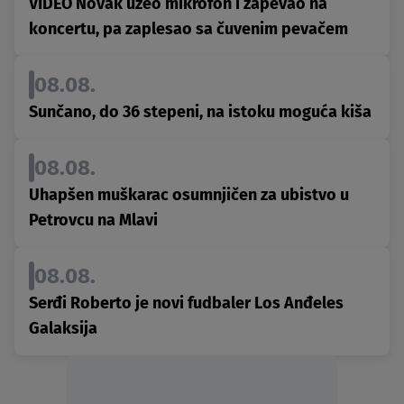
VIDEO Novak uzeo mikrofon i zapevao na
koncertu, pa zaplesao sa čuvenim pevačem
08.08.
Sunčano, do 36 stepeni, na istoku moguća kiša
08.08.
Uhapšen muškarac osumnjičen za ubistvo u
Petrovcu na Mlavi
08.08.
Serđi Roberto je novi fudbaler Los Anđeles
Galaksija