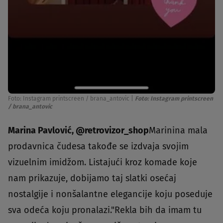
Foto: Instagram printscreen / brana_antovic
|
Foto: Instagram printscreen
/ brana_antovic
Marina Pavlović, @retrovizor_shop
Marinina mala
prodavnica čudesa takođe se izdvaja svojim
vizuelnim imidžom. Listajući kroz komade koje
nam prikazuje, dobijamo taj slatki osećaj
nostalgije i nonšalantne elegancije koju poseduje
sva odeća koju pronalazi."Rekla bih da imam tu