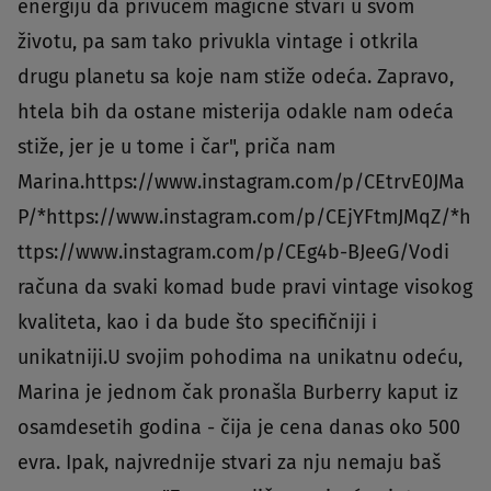
energiju da privučem magične stvari u svom
životu, pa sam tako privukla vintage i otkrila
drugu planetu sa koje nam stiže odeća. Zapravo,
htela bih da ostane misterija odakle nam odeća
stiže, jer je u tome i čar", priča nam
Marina.https://www.instagram.com/p/CEtrvE0JMa
P/*https://www.instagram.com/p/CEjYFtmJMqZ/*h
ttps://www.instagram.com/p/CEg4b-BJeeG/Vodi
računa da svaki komad bude pravi vintage visokog
kvaliteta, kao i da bude što specifičniji i
unikatniji.U svojim pohodima na unikatnu odeću,
Marina je jednom čak pronašla Burberry kaput iz
osamdesetih godina - čija je cena danas oko 500
evra. Ipak, najvrednije stvari za nju nemaju baš