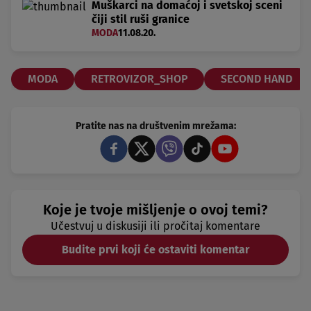
Muškarci na domaćoj i svetskoj sceni
čiji stil ruši granice
MODA
11.08.20.
MODA
RETROVIZOR_SHOP
SECOND HAND
Pratite nas na društvenim mrežama:
Koje je tvoje mišljenje o ovoj temi?
Učestvuj u diskusiji ili pročitaj komentare
Budite prvi koji će ostaviti komentar