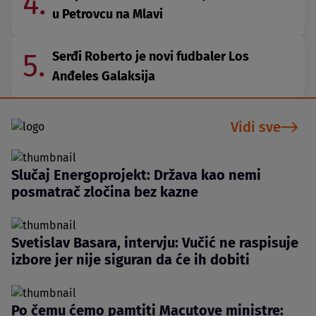
4.
u Petrovcu na Mlavi
5.
Serđi Roberto je novi fudbaler Los
Anđeles Galaksija
Vidi sve
Slučaj Energoprojekt: Država kao nemi
posmatrač zločina bez kazne
Svetislav Basara, intervju: Vučić ne raspisuje
izbore jer nije siguran da će ih dobiti
Po čemu ćemo pamtiti Macutove ministre: