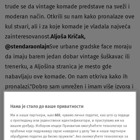
trude se da vintage komade predstave na sveži i
moderan način. Otkrili su nam kako pronalaze ove
kul stvari, ali i za koje komade je vladala najveća
zainteresovanost.
Aljoša Kričak,
@stendaraonlajn
Sve urbane gradske face moraju
da imaju barem jedan dobar vintage šuškavac ili
trenerku, a Aljošina stranica je mesto gde
nabavljaju ove komade. On nam otkriva kako ih
pronalazi."Dobro sam umrežen i imam više izvora i
naravno ekipu sa kojom se posavetujem, tako da
stvari stalno stižu, a neretko i one nađu mene. Ja
Нама је стало до ваше приватности
Ми и наши партнери, њих
603
, чувамо личне податке, као што су подаци
proberem, pa ide dalje. Ne volim preprodaju iz
о прегледању или јединствени идентификатори, и приступамо им на
second handova toliko, jer smatram da ljudi to
вашем уређају. Избором опције Прихватам омогућићете технологије за
праћење које подржавају сврхе наведене у делу "ми и наши партнери
mogu i sami da obiđu, gledam da im ponudim ono
обрађујемо податке да бисмо пружили". Ако онемогућите технологије за