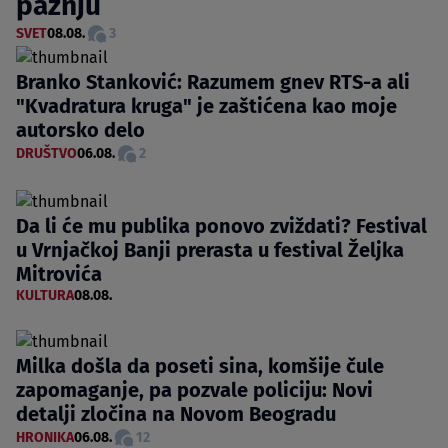
pažnju
SVET
08.08.
3
Branko Stanković: Razumem gnev RTS-a ali
"Kvadratura kruga" je zaštićena kao moje
autorsko delo
DRUŠTVO
06.08.
2
Da li će mu publika ponovo zviždati? Festival
u Vrnjačkoj Banji prerasta u festival Željka
Mitrovića
KULTURA
08.08.
Milka došla da poseti sina, komšije čule
zapomaganje, pa pozvale policiju: Novi
detalji zločina na Novom Beogradu
HRONIKA
06.08.
12