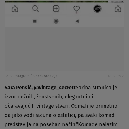
Foto: Instagram / stendaraonlajn
Foto: Instag
Sara Pensić, @vintage_secrett
Sarina stranica je
izvor nežnih, ženstvenih, elegantnih i
očaravajućih vintage stvari. Odmah je primetno
da jako vodi računa o estetici, pa svaki komad
predstavlja na poseban način."Komade nalazim