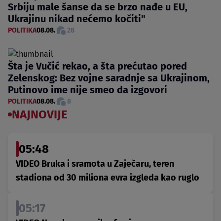
Srbiju male šanse da se brzo nađe u EU,
Ukrajinu nikad nećemo kočiti"
POLITIKA
08.08.
28
Šta je Vučić rekao, a šta prećutao pored
Zelenskog: Bez vojne saradnje sa Ukrajinom,
Putinovo ime nije smeo da izgovori
POLITIKA
08.08.
8
NAJNOVIJE
05:48
VIDEO Bruka i sramota u Zaječaru, teren
stadiona od 30 miliona evra izgleda kao ruglo
05:17