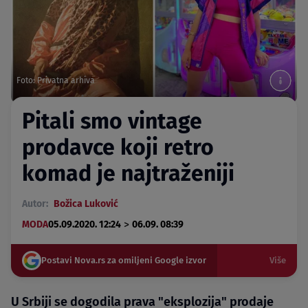
Foto: Privatna arhiva
Pitali smo vintage
prodavce koji retro
komad je najtraženiji
Autor:
Božica Luković
>
MODA
05.09.2020. 12:24
06.09. 08:39
Postavi Nova.rs za omiljeni Google izvor
Više
U Srbiji se dogodila prava "eksplozija" prodaje