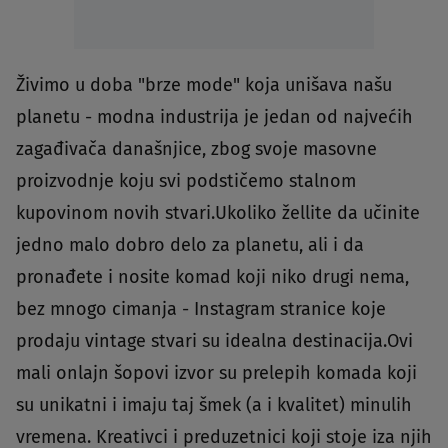
Živimo u doba "brze mode" koja unišava našu
planetu - modna industrija je jedan od najvećih
zagađivača današnjice, zbog svoje masovne
proizvodnje koju svi podstičemo stalnom
kupovinom novih stvari.Ukoliko žellite da učinite
jedno malo dobro delo za planetu, ali i da
pronađete i nosite komad koji niko drugi nema,
bez mnogo cimanja - Instagram stranice koje
prodaju vintage stvari su idealna destinacija.Ovi
mali onlajn šopovi izvor su prelepih komada koji
su unikatni i imaju taj šmek (a i kvalitet) minulih
vremena. Kreativci i preduzetnici koji stoje iza njih