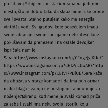
po čitavoj Srbiji, nisam stacionirana na jednom
mestu, što je dobro tako da skroz moje ruke prođe
sve i svasta. Stalno putujem kako me energija
vintidža vodi. Svi gradovi koje posećujem imaju
svoje vibracije i svoje specijalne delikatese koje
pokušavam da prenesem i na ostale devojke",
ispričala nam je
Sara.https://www.instagram.com/p/CEogeJgjKUc/*
https://www.instagram.com/p/CETzVlcDoAB/*http
s://www.instagram.com/p/CETy17PDiUE/Sara kaže
da obožava vintage komade i da ima pun ormar
malih blaga - za nju ne postoji ništa udobnije za
nošenje."Iskreno, kod mene je svaki komad priča
za sebe i svaki ima neku svoju istoriju koju