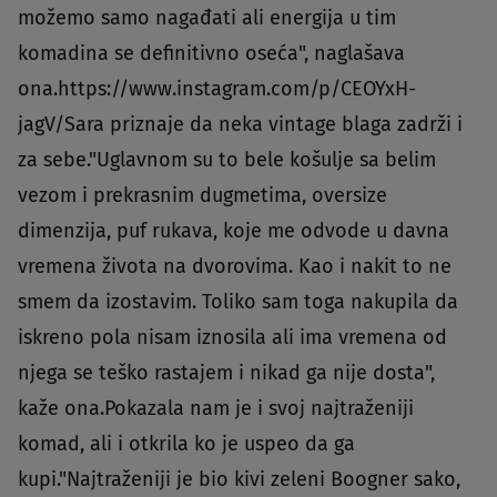
možemo samo nagađati ali energija u tim
komadina se definitivno oseća", naglašava
ona.https://www.instagram.com/p/CEOYxH-
jagV/Sara priznaje da neka vintage blaga zadrži i
za sebe."Uglavnom su to bele košulje sa belim
vezom i prekrasnim dugmetima, oversize
dimenzija, puf rukava, koje me odvode u davna
vremena života na dvorovima. Kao i nakit to ne
smem da izostavim. Toliko sam toga nakupila da
iskreno pola nisam iznosila ali ima vremena od
njega se teško rastajem i nikad ga nije dosta",
kaže ona.Pokazala nam je i svoj najtraženiji
komad, ali i otkrila ko je uspeo da ga
kupi."Najtraženiji je bio kivi zeleni Boogner sako,