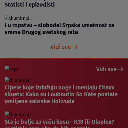
Statisti i epizodisti
I u ropstvu – sloboda! Srpska umetnost za
vreme Drugog svetskog rata
Vidi sve
Vidi sve
Cipele koje izdužuju noge i menjaju čitavu
siluetu: Kako su Louboutin So Kate postale
omiljene salonke Holivuda
Šta je bolje za vašu kosu - K18 ili Olaplex?