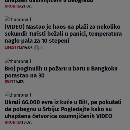
HRONIKA
21.07.
(VIDEO) Nastao je haos na plaži za nekoliko
sekundi: Turisti bežali u panici, temperatura
naglo pala za 10 stepeni
LIFESTYLE
14.07.
8
Broj poginulih u požaru u baru u Bangkoku
porastao na 30
SVET
14.07.
Ukrali 66.000 evra iz kuće u BiH, pa pokušali
da pobegnu u Srbiju: Pogledajte kako su
uhapšena četvorica osumnjičenih VIDEO
HRONIKA
13.07.