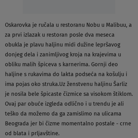
Oskarovka je ručala u restoranu Nobu u Malibuu, a
za prvi izlazak u restoran posle dva meseca
obukla je plavu haljinu midi dužine lepršavog
donjeg dela i zanimljivog kroja na krajevima u
obliku malih špiceva s karnerima. Gornji deo
haljine s rukavima do lakta podseća na košulju i
ima pojas oko struka.Uz ženstvenu haljinu Šarliz
je nosila bele špicaste čizmice sa visokom štiklom.
Ovaj par obuće izgleda odlično i u trendu je ali
teško da možemo da ga zamislimo na ulicama
Beograda jer bi čizme momentalno postale - crne
od blata i prljavštine.