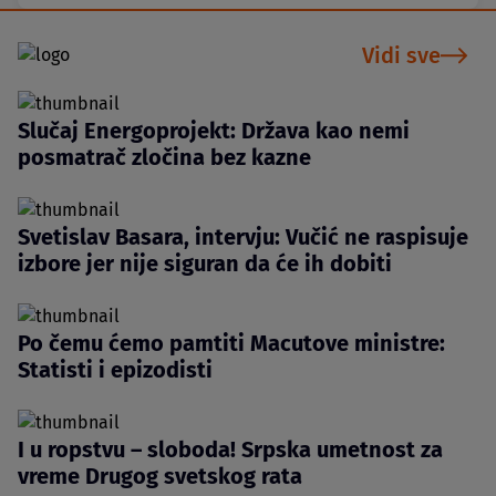
Vidi sve
Slučaj Energoprojekt: Država kao nemi
posmatrač zločina bez kazne
Svetislav Basara, intervju: Vučić ne raspisuje
izbore jer nije siguran da će ih dobiti
Po čemu ćemo pamtiti Macutove ministre:
Statisti i epizodisti
I u ropstvu – sloboda! Srpska umetnost za
vreme Drugog svetskog rata