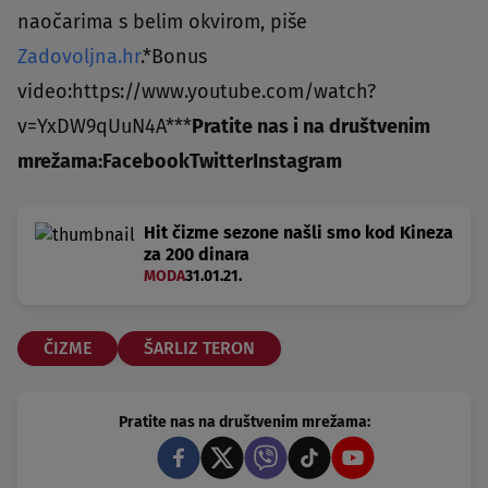
naočarima s belim okvirom, piše
Zadovoljna.hr
.*Bonus
video:https://www.youtube.com/watch?
v=YxDW9qUuN4A***
Pratite nas i na društvenim
mrežama:
Facebook
Twitter
Instagram
Hit čizme sezone našli smo kod Kineza
za 200 dinara
MODA
31.01.21.
ČIZME
ŠARLIZ TERON
Pratite nas na društvenim mrežama: