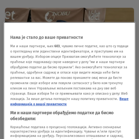
Нама је стало до ваше приватности
Ми и наши партнери, њих
603
, чувамо личне податке, као што су подаци
о прегледању или јединствени идентификатори, и приступамо им на
вашем уређају. Избором опције Прихватам омогућићете технологије за
праћење које подржавају сврхе наведене у делу "ми и наши партнери
обрађујемо податке да бисмо пружили". Ако онемогућите технологије за
праћење, одређени садржај и огласи које видите можда неће бити
релевантни за вас. Можете да поново прикажете овај мени да бисте
променили своје изборе или повукли сагласност у било ком тренутку
кликом на линк Управљање жељеним поставкама на дну ове веб
странице. Ваши избори ће се примењивати како је описано у делу: Wеб
локација. За више детаља погледајте нашу политику приватности.
Више
информација о вашој приватности
Ми и наши партнери обрађујемо податке да бисмо
обезбедили:
Коришћење података о прецизној геолокацији. Активно скенирање
карактеристика уређаја за идентификацију. Чување и/или приступ
информацијама на уређају. Персонализовано оглашавање и садржај,