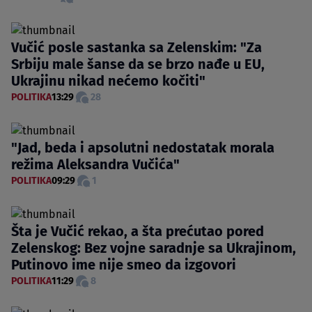
Vučić posle sastanka sa Zelenskim: "Za
Srbiju male šanse da se brzo nađe u EU,
Ukrajinu nikad nećemo kočiti"
POLITIKA
13:29
28
"Jad, beda i apsolutni nedostatak morala
režima Aleksandra Vučića"
POLITIKA
09:29
1
Šta je Vučić rekao, a šta prećutao pored
Zelenskog: Bez vojne saradnje sa Ukrajinom,
Putinovo ime nije smeo da izgovori
POLITIKA
11:29
8