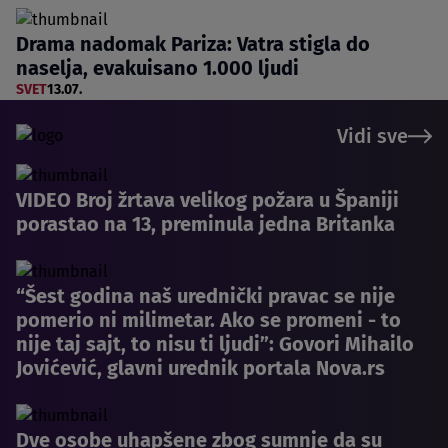
Drama nadomak Pariza: Vatra stigla do
naselja, evakuisano 1.000 ljudi
SVET
13.07.
Vidi sve
VIDEO Broj žrtava velikog požara u Španiji
porastao na 13, preminula jedna Britanka
“Šest godina naš urednički pravac se nije
pomerio ni milimetar. Ako se promeni - to
nije taj sajt, to nisu ti ljudi”: Govori Mihailo
Jovićević, glavni urednik portala Nova.rs
Dve osobe uhapšene zbog sumnje da su