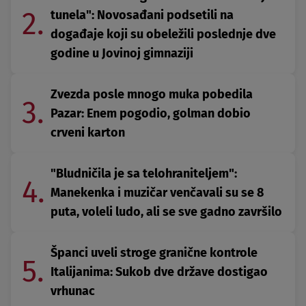
2.
tunela": Novosađani podsetili na
događaje koji su obeležili poslednje dve
godine u Jovinoj gimnaziji
Zvezda posle mnogo muka pobedila
3.
Pazar: Enem pogodio, golman dobio
crveni karton
"Bludničila je sa telohraniteljem":
4.
Manekenka i muzičar venčavali su se 8
puta, voleli ludo, ali se sve gadno završilo
Španci uveli stroge granične kontrole
5.
Italijanima: Sukob dve države dostigao
vrhunac