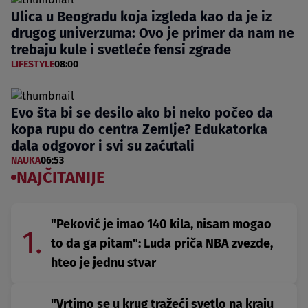
Ulica u Beogradu koja izgleda kao da je iz
drugog univerzuma: Ovo je primer da nam ne
trebaju kule i svetleće fensi zgrade
LIFESTYLE
08:00
Evo šta bi se desilo ako bi neko počeo da
kopa rupu do centra Zemlje? Edukatorka
dala odgovor i svi su zaćutali
NAUKA
06:53
NAJČITANIJE
"Peković je imao 140 kila, nisam mogao
1.
to da ga pitam": Luda priča NBA zvezde,
hteo je jednu stvar
"Vrtimo se u krug tražeći svetlo na kraju