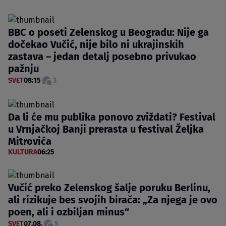
BBC o poseti Zelenskog u Beogradu: Nije ga
dočekao Vučić, nije bilo ni ukrajinskih
zastava – jedan detalj posebno privukao
pažnju
SVET
08:15
3
Da li će mu publika ponovo zviždati? Festival
u Vrnjačkoj Banji prerasta u festival Željka
Mitrovića
KULTURA
06:25
Vučić preko Zelenskog šalje poruku Berlinu,
ali rizikuje bes svojih birača: „Za njega je ovo
poen, ali i ozbiljan minus“
SVET
07.08.
5