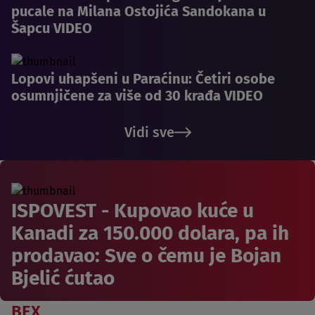
pucale na Milana Ostojića Sandokana u
Šapcu VIDEO
Lopovi uhapšeni u Paraćinu: Četiri osobe
osumnjičene za više od 30 krađa VIDEO
Vidi sve
ISPOVEST - Kupovao kuće u
Kanadi za 150.000 dolara, pa ih
prodavao: Sve o čemu je Bojan
Bjelić ćutao
BEX