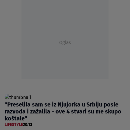
Oglas
"Preselila sam se iz Njujorka u Srbiju posle
razvoda i zažalila - ove 4 stvari su me skupo
koštale"
LIFESTYLE
20:13