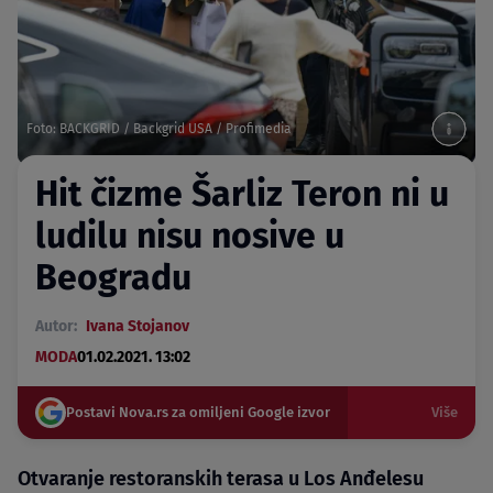
Foto: BACKGRID / Backgrid USA / Profimedia
Hit čizme Šarliz Teron ni u
ludilu nisu nosive u
Beogradu
Autor:
Ivana Stojanov
MODA
01.02.2021. 13:02
Postavi Nova.rs za omiljeni Google izvor
Više
Otvaranje restoranskih terasa u Los Anđelesu