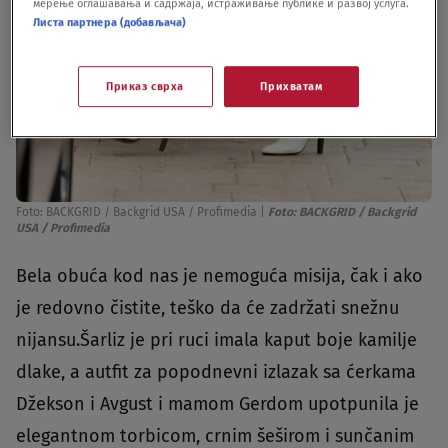
мерење оглашавања и садржаја, истраживање публике и развој услуга.
Листа партнера (добављача)
Приказ сврха
Прихватам
Foto: BACKGRID / Backgrid USA / Profimedia
|
Foto: BACKGRID / Backgrid
USA / Profimedia
Bela obuća kod nas je nemoguća misija, čak i ako
je redovno čistite, teško da će zadržati snežnu
nijansu.Šarliz je pri ruci imala kaput boje kamilje
dlake, a autfit za popodnevni izlazak sa ćerkama
Džekson i Avgust i mamom Gerdom upotpunila je
elegantnom torbicom, crnim šeširom i sunčanim