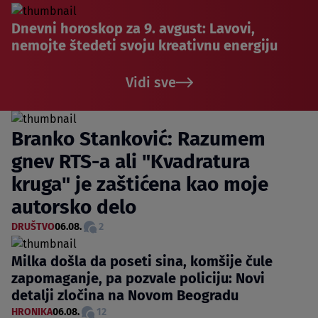
Dnevni horoskop za 9. avgust: Lavovi,
nemojte štedeti svoju kreativnu energiju
Vidi sve
Branko Stanković: Razumem
gnev RTS-a ali "Kvadratura
kruga" je zaštićena kao moje
autorsko delo
DRUŠTVO
06.08.
2
Milka došla da poseti sina, komšije čule
zapomaganje, pa pozvale policiju: Novi
detalji zločina na Novom Beogradu
HRONIKA
06.08.
12