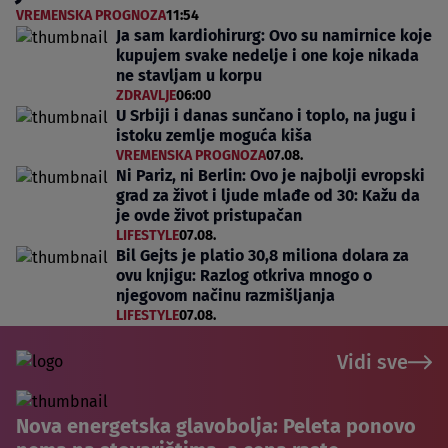
VREMENSKA PROGNOZA
11:54
Ja sam kardiohirurg: Ovo su namirnice koje
kupujem svake nedelje i one koje nikada
ne stavljam u korpu
ZDRAVLJE
06:00
U Srbiji i danas sunčano i toplo, na jugu i
istoku zemlje moguća kiša
VREMENSKA PROGNOZA
07.08.
Ni Pariz, ni Berlin: Ovo je najbolji evropski
grad za život i ljude mlađe od 30: Kažu da
je ovde život pristupačan
LIFESTYLE
07.08.
Bil Gejts je platio 30,8 miliona dolara za
ovu knjigu: Razlog otkriva mnogo o
njegovom načinu razmišljanja
LIFESTYLE
07.08.
Vidi sve
Nova energetska glavobolja: Peleta ponovo