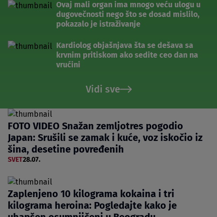
Ovaj mali organ ima mnogo veću ulogu u
dugovečnosti nego što se dosad mislilo,
pokazalo je istraživanje
Kardiolog objašnjava šta se dešava sa
krvnim pritiskom ako sedite ceo dan na
vrućini
Vidi sve
FOTO VIDEO Snažan zemljotres pogodio
Japan: Srušili se zamak i kuće, voz iskočio iz
šina, desetine povređenih
SVET
28.07.
Zaplenjeno 10 kilograma kokaina i tri
kilograma heroina: Pogledajte kako je
uhapšen osumnjičeni u Beogradu