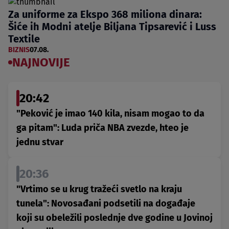
Za uniforme za Ekspo 368 miliona dinara:
Šiće ih Modni atelje Biljana Tipsarević i Luss
Textile
BIZNIS
07.08.
NAJNOVIJE
20:42
"Peković je imao 140 kila, nisam mogao to da
ga pitam": Luda priča NBA zvezde, hteo je
jednu stvar
20:36
"Vrtimo se u krug tražeći svetlo na kraju
tunela": Novosađani podsetili na događaje
koji su obeležili poslednje dve godine u Jovinoj