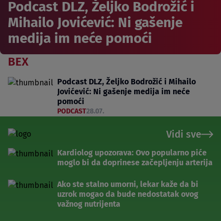
Podcast DLZ, Željko Bodrožić i
Mihailo Jovićević: Ni gašenje
medija im neće pomoći
BEX
Podcast DLZ, Željko Bodrožić i Mihailo
Jovićević: Ni gašenje medija im neće
pomoći
PODCAST
28.07.
Vidi sve
Kardiolog upozorava: Ovo popularno piće
moglo bi da doprinese začepljenju arterija
Ako ste stalno umorni, lekar kaže da bi
uzrok mogao da bude nedostatak ovog
važnog nutrijenta