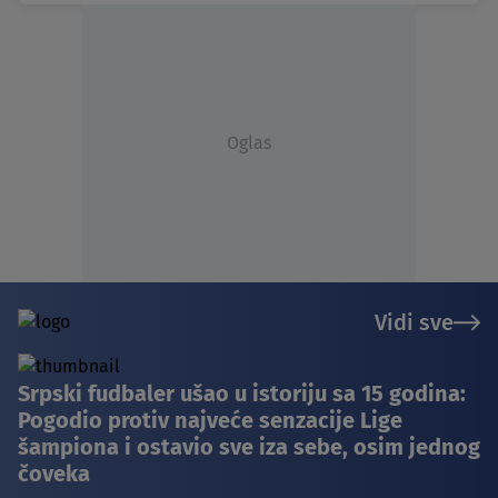
Oglas
Vidi sve
Srpski fudbaler ušao u istoriju sa 15 godina:
Pogodio protiv najveće senzacije Lige
šampiona i ostavio sve iza sebe, osim jednog
čoveka