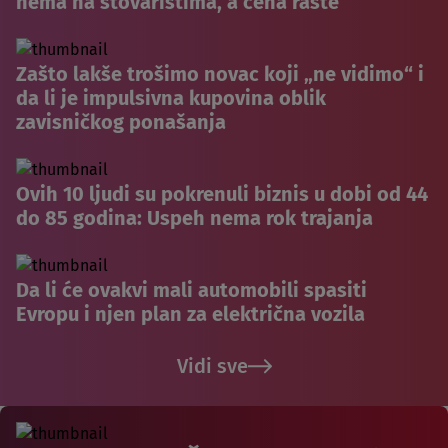
nema na stovarištima, a cena raste
Zašto lakše trošimo novac koji „ne vidimo“ i
da li je impulsivna kupovina oblik
zavisničkog ponašanja
Ovih 10 ljudi su pokrenuli biznis u dobi od 44
do 85 godina: Uspeh nema rok trajanja
Da li će ovakvi mali automobili spasiti
Evropu i njen plan za električna vozila
Vidi sve