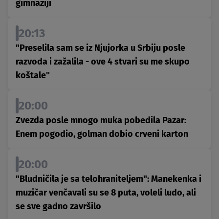
gimnaziji
20:13
"Preselila sam se iz Njujorka u Srbiju posle
razvoda i zažalila - ove 4 stvari su me skupo
koštale"
20:00
Zvezda posle mnogo muka pobedila Pazar:
Enem pogodio, golman dobio crveni karton
20:00
"Bludničila je sa telohraniteljem": Manekenka i
muzičar venčavali su se 8 puta, voleli ludo, ali
se sve gadno završilo