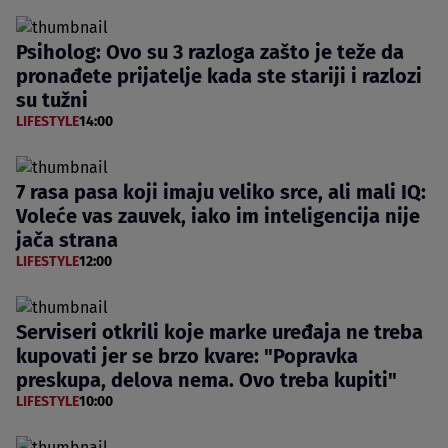
Psiholog: Ovo su 3 razloga zašto je teže da
pronađete prijatelje kada ste stariji i razlozi
su tužni
LIFESTYLE
14:00
7 rasa pasa koji imaju veliko srce, ali mali IQ:
Voleće vas zauvek, iako im inteligencija nije
jača strana
LIFESTYLE
12:00
Serviseri otkrili koje marke uređaja ne treba
kupovati jer se brzo kvare: "Popravka
preskupa, delova nema. Ovo treba kupiti"
LIFESTYLE
10:00