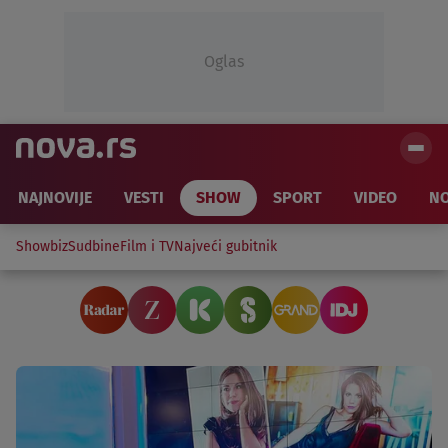
Oglas
NAJNOVIJE
VESTI
SHOW
SPORT
VIDEO
NO
Showbiz
Sudbine
Film i TV
Najveći gubitnik