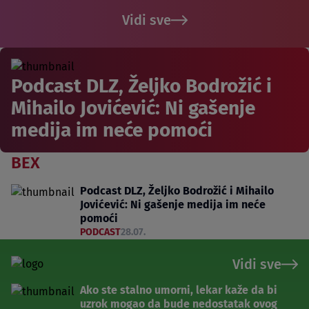
Vidi sve
Podcast DLZ, Željko Bodrožić i
Mihailo Jovićević: Ni gašenje
medija im neće pomoći
BEX
Podcast DLZ, Željko Bodrožić i Mihailo
Jovićević: Ni gašenje medija im neće
pomoći
PODCAST
28.07.
Vidi sve
Ako ste stalno umorni, lekar kaže da bi
uzrok mogao da bude nedostatak ovog