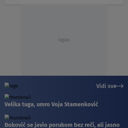
Oglas
Vidi sve
Velika tuga, umro Voja Stamenković
Đoković se javio porukom bez reči, ali jasno