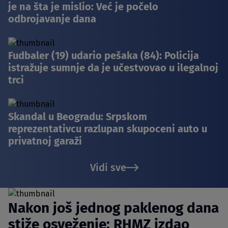
je na šta je mislio: Već je počelo
odbrojavanje dana
Fudbaler (19) udario pešaka (84): Policija
istražuje sumnje da je učestvovao u ilegalnoj
trci
Skandal u Beogradu: Srpskom
reprezentativcu razlupan skupoceni auto u
privatnoj garaži
Vidi sve
Nakon još jednog paklenog dana
stiže osveženje: RHMZ izdao