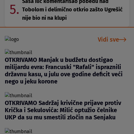
Saša Ilić komentarisao pobedu nad
5.
Tobolom i delimično otkrio zašto Ugrešić
nije bio ni na klupi
Vidi sve
OTKRIVAMO Manjak u budžetu dostigao
milijardu evra: Francuski "Rafali" ispraznili
državnu kasu, u julu ove godine deficit veći
nego u jeku korone
OTKRIVAMO Sadržaj krivične prijave protiv
Krička i Sekulovića: Milić optužio čelnike
UKP da su mu smestili zločin na Senjaku