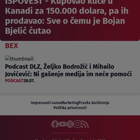
ISPOVEST - Kupovao kuće u
Kanadi za 150.000 dolara, pa ih
prodavao: Sve o čemu je Bojan
Bjelić ćutao
BEX
Podcast DLZ, Željko Bodrožić i Mihailo
Jovićević: Ni gašenje medija im neće pomoći
PODCAST
28.07.
Impresum
O nama
Marketing
Pravila korišćenja
Politika privatnosti