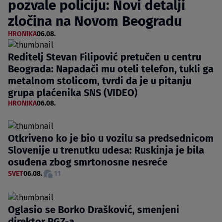
pozvale policiju: Novi detalji
zločina na Novom Beogradu
HRONIKA
06.08.
Reditelj Stevan Filipović pretučen u centru
Beograda: Napadači mu oteli telefon, tukli ga
metalnom stolicom, tvrdi da je u pitanju
grupa plaćenika SNS (VIDEO)
HRONIKA
06.08.
Otkriveno ko je bio u vozilu sa predsednicom
Slovenije u trenutku udesa: Ruskinja je bila
osuđena zbog smrtonosne nesreće
SVET
06.08.
11
Oglasio se Borko Drašković, smenjeni
direktor RGZ-a