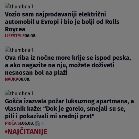
Vozio sam najprodavaniji električni
automobil u Evropi i bio je bolji od Rolls
Roycea
LIFESTYLE
06.08.
Ova riba iz noćne more krije se ispod peska,
a ako nagazite na nju, možete doživeti
nesnosan bol na plaži
NAUKA
06.08.
Gošća izazvala požar luksuznog apartmana, a
vlasnik kaže: “Dok je gorelo, smejali su se,
pili i pokazivali mi srednji prst"
PRIČA SE
06.08.
4
NAJČITANIJE