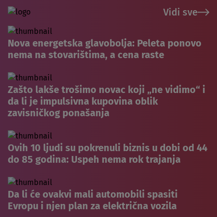
Vidi sve
Nova energetska glavobolja: Peleta ponovo
nema na stovarištima, a cena raste
Zašto lakše trošimo novac koji „ne vidimo“ i
da li je impulsivna kupovina oblik
zavisničkog ponašanja
Ovih 10 ljudi su pokrenuli biznis u dobi od 44
do 85 godina: Uspeh nema rok trajanja
Da li će ovakvi mali automobili spasiti
Evropu i njen plan za električna vozila