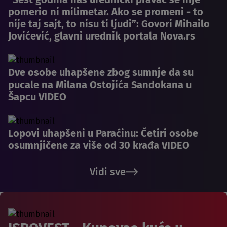
pomerio ni milimetar. Ako se promeni - to
nije taj sajt, to nisu ti ljudi”: Govori Mihailo
Jovićević, glavni urednik portala Nova.rs
Dve osobe uhapšene zbog sumnje da su
pucale na Milana Ostojića Sandokana u
Šapcu VIDEO
Lopovi uhapšeni u Paraćinu: Četiri osobe
osumnjičene za više od 30 krađa VIDEO
Vidi sve