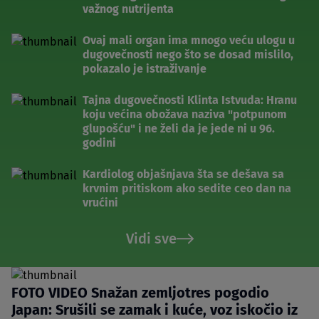
važnog nutrijenta
Ovaj mali organ ima mnogo veću ulogu u
dugovečnosti nego što se dosad mislilo,
pokazalo je istraživanje
Tajna dugovečnosti Klinta Istvuda: Hranu
koju većina obožava naziva "potpunom
glupošću" i ne želi da je jede ni u 96.
godini
Kardiolog objašnjava šta se dešava sa
krvnim pritiskom ako sedite ceo dan na
vrućini
Vidi sve
FOTO VIDEO Snažan zemljotres pogodio
Japan: Srušili se zamak i kuće, voz iskočio iz