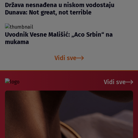
Država nesnađena u niskom vodostaju
Dunava: Not great, not terrible
Uvodnik Vesne Mališić: „Aco Srbin“ na
mukama
Vidi sve
Vidi sve