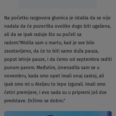
Na početku razgovora glumica je istakla da se nije
nadala da će pozorišta ovoliko dugo biti ugašena,
ali da se ipak raduje što su počeli sa
radom."Mislila sam u martu, kad je sve bilo
zaustavljeno, da će to biti samo duža pauza,
poput letnje pauze, i da ćemo od septembra raditi
punom parom. Međutim, iznenadila sam se u
novembru, kada smo opet imali onaj zastoj, ali
ipak smo mi u Ateljeu to lepo izgurali. Imali smo
četiri premijere, i evo sada su u pripremi još dve
predstave. Držimo se dobro."