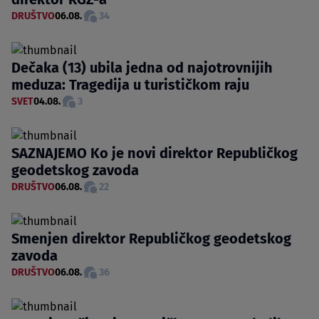
DRUŠTVO
06.08.
34
Dečaka (13) ubila jedna od najotrovnijih
meduza: Tragedija u turističkom raju
SVET
04.08.
3
SAZNAJEMO Ko je novi direktor Republičkog
geodetskog zavoda
DRUŠTVO
06.08.
22
Smenjen direktor Republičkog geodetskog
zavoda
DRUŠTVO
06.08.
36