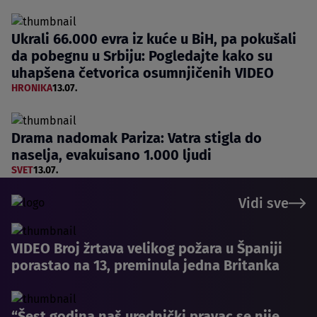
Ukrali 66.000 evra iz kuće u BiH, pa pokušali
da pobegnu u Srbiju: Pogledajte kako su
uhapšena četvorica osumnjičenih VIDEO
HRONIKA
13.07.
Drama nadomak Pariza: Vatra stigla do
naselja, evakuisano 1.000 ljudi
SVET
13.07.
Vidi sve
VIDEO Broj žrtava velikog požara u Španiji
porastao na 13, preminula jedna Britanka
“Šest godina naš urednički pravac se nije