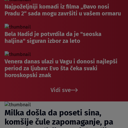
Najpoželjniji komadi iz filma „Đavo nosi
Pradu 2“ sada mogu završiti u vašem ormaru
Bela Hadid je potvrdila da je "seoska
haljina" siguran izbor za leto
Venera danas ulazi u Vagu i donosi najlepši
period za ljubav: Evo šta čeka svaki
horoskopski znak
Vidi sve
Milka došla da poseti sina,
komšije čule zapomaganje, pa