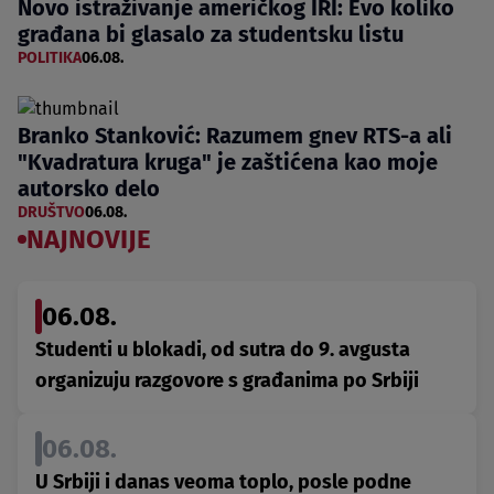
Novo istraživanje američkog IRI: Evo koliko
građana bi glasalo za studentsku listu
POLITIKA
06.08.
Branko Stanković: Razumem gnev RTS-a ali
"Kvadratura kruga" je zaštićena kao moje
autorsko delo
DRUŠTVO
06.08.
NAJNOVIJE
06.08.
Studenti u blokadi, od sutra do 9. avgusta
organizuju razgovore s građanima po Srbiji
06.08.
U Srbiji i danas veoma toplo, posle podne