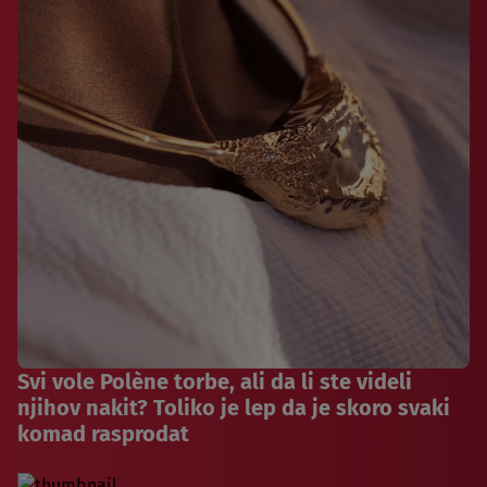
Svi vole Polène torbe, ali da li ste videli
njihov nakit? Toliko je lep da je skoro svaki
komad rasprodat