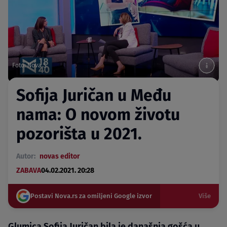
Foto: Nova S
Sofija Juričan u Među
nama: O novom životu
pozorišta u 2021.
Autor:
novas editor
ZABAVA
04.02.2021. 20:28
Postavi Nova.rs za omiljeni Google izvor
Više
Glumica Sofija Juričan bila je današnja gošća u