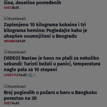
šina, desetine povređenih
SVET
28.07.
Zaplenjeno 10 kilograma kokaina i tri
kilograma heroina: Pogledajte kako je
uhapšen osumnjičeni u Beogradu
HRONIKA
21.07.
(VIDEO) Nastao je haos na plaži za nekoliko
sekundi: Turisti bežali u panici, temperatura
naglo pala za 10 stepeni
LIFESTYLE
14.07.
8
Broj poginulih u požaru u baru u Bangkoku
porastao na 30
SVET
14.07.