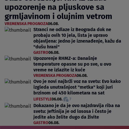
upozorenje na pljuskove sa
grmljavinom i olujnim vetrom
VREMENSKA PROGNOZA
06.08.
Stranci ne odlaze iz Beograda dok ne
probaju ovih 10 jela, lista je upravo
objavljena: Jedno je iznenađenje, kažu da
"dušu hrani"
GASTRO
06.08.
Upozorenje RHMZ-a: Današnje
temperature opasne su po sve, u ovo
vreme ne izlazite iz kuće
VREMENSKA PROGNOZA
06.08.
Ovo je novi najbrži voz na svetu: Evo kako
izgleda unutrašnjost "metka" koji juri
brzinom od 450 kilometara na sat
LIFESTYLE
06.08.
7
Dokazano je da je ovo najzdravija riba na
svetu: Jeftinija je od lososa i često je
jedite ako želite dugo da živite
GASTRO
06.08.