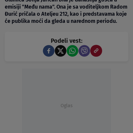
emisiji "Među nama". Ona je sa voditeljkom Radom
Đurić pričala o Ateljeu 212, kao i predstavama koje
će publika moći da gleda u narednom periodu.
Podeli vest:
Oglas