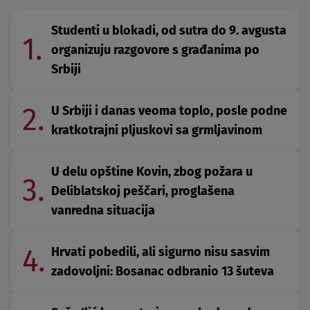
Studenti u blokadi, od sutra do 9. avgusta
1.
organizuju razgovore s građanima po
Srbiji
2.
U Srbiji i danas veoma toplo, posle podne
kratkotrajni pljuskovi sa grmljavinom
U delu opštine Kovin, zbog požara u
3.
Deliblatskoj peščari, proglašena
vanredna situacija
4.
Hrvati pobedili, ali sigurno nisu sasvim
zadovoljni: Bosanac odbranio 13 šuteva