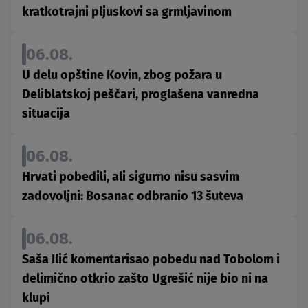
kratkotrajni pljuskovi sa grmljavinom
06.08.
U delu opštine Kovin, zbog požara u
Deliblatskoj peščari, proglašena vanredna
situacija
06.08.
Hrvati pobedili, ali sigurno nisu sasvim
zadovoljni: Bosanac odbranio 13 šuteva
06.08.
Saša Ilić komentarisao pobedu nad Tobolom i
delimično otkrio zašto Ugrešić nije bio ni na
klupi