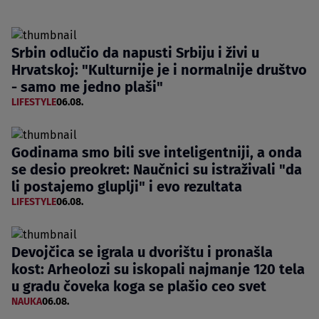
Srbin odlučio da napusti Srbiju i živi u
Hrvatskoj: "Kulturnije je i normalnije društvo
- samo me jedno plaši"
LIFESTYLE
06.08.
Godinama smo bili sve inteligentniji, a onda
se desio preokret: Naučnici su istraživali "da
li postajemo gluplji" i evo rezultata
LIFESTYLE
06.08.
Devojčica se igrala u dvorištu i pronašla
kost: Arheolozi su iskopali najmanje 120 tela
u gradu čoveka koga se plašio ceo svet
NAUKA
06.08.