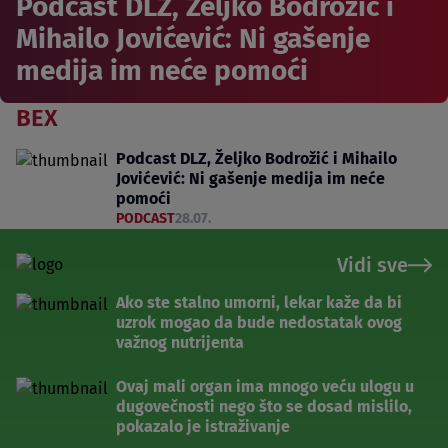
Podcast DLZ, Željko Bodrožić i
Mihailo Jovićević: Ni gašenje
medija im neće pomoći
BEX
Podcast DLZ, Željko Bodrožić i Mihailo
Jovićević: Ni gašenje medija im neće
pomoći
PODCAST
28.07.
Vidi sve
Ako ste stalno umorni, lekar kaže da bi
uzrok mogao da bude nedostatak ovog
važnog nutrijenta
Ovaj mali organ ima mnogo veću ulogu u
dugovečnosti nego što se dosad mislilo,
pokazalo je istraživanje