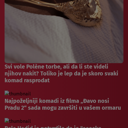
Svi vole Polène torbe, ali da li ste videli
njihov nakit? Toliko je lep da je skoro svaki
komad rasprodat
Najpoželjniji komadi iz filma „Đavo nosi
Pradu 2“ sada mogu završiti u vašem ormaru