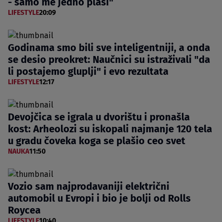
- samo me jedno plaši"
LIFESTYLE
20:09
Godinama smo bili sve inteligentniji, a onda
se desio preokret: Naučnici su istraživali "da
li postajemo gluplji" i evo rezultata
LIFESTYLE
12:17
Devojčica se igrala u dvorištu i pronašla
kost: Arheolozi su iskopali najmanje 120 tela
u gradu čoveka koga se plašio ceo svet
NAUKA
11:50
Vozio sam najprodavaniji električni
automobil u Evropi i bio je bolji od Rolls
Roycea
LIFESTYLE
10:40