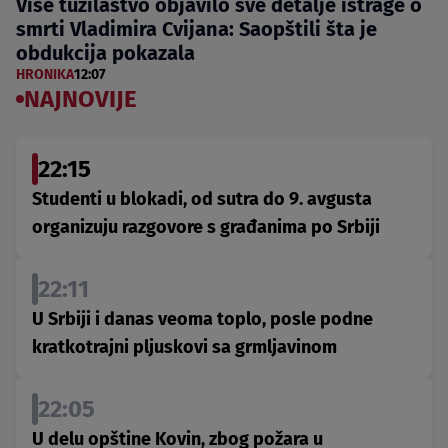
Više tužilaštvo objavilo sve detalje istrage o
smrti Vladimira Cvijana: Saopštili šta je
obdukcija pokazala
HRONIKA
12:07
NAJNOVIJE
22:15
Studenti u blokadi, od sutra do 9. avgusta
organizuju razgovore s građanima po Srbiji
22:11
U Srbiji i danas veoma toplo, posle podne
kratkotrajni pljuskovi sa grmljavinom
22:05
U delu opštine Kovin, zbog požara u