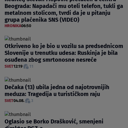
Beograda: Napadači mu oteli telefon, tukli ga
metalnom stolicom, tvrdi da je u pitanju
grupa plaćenika SNS (VIDEO)
HRONIKA
06:50
Otkriveno ko je bio u vozilu sa predsednicom
Slovenije u trenutku udesa: Ruskinja je bila
osuđena zbog smrtonosne nesreće
SVET
12:19
11
Dečaka (13) ubila jedna od najotrovnijih
meduza: Tragedija u turističkom raju
SVET
04.08.
3
Oglasio se Borko Drašković, smenjeni