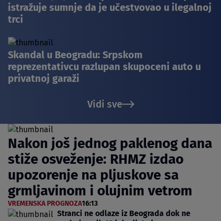
istražuje sumnje da je učestvovao u ilegalnoj
trci
Skandal u Beogradu: Srpskom
reprezentativcu razlupan skupoceni auto u
privatnoj garaži
Vidi sve
Nakon još jednog paklenog dana
stiže osveženje: RHMZ izdao
upozorenje na pljuskove sa
grmljavinom i olujnim vetrom
VREMENSKA PROGNOZA
16:13
Stranci ne odlaze iz Beograda dok ne