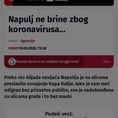
Napulj ne brine zbog
koronavirusa...
Autor:
Agencije
VIDEO
19.06.2020. 15:38
Postavi Nova.rs za omiljeni Google izvor
Više
Preko sto hiljada navijača Napolija je na ulicama
proslavilo osvajanje Kupa Italije. Iako je sam meč
odigran bez prisustva publike, sve je nadoknađeno
na ulicama grada i to bez maski.
Podeli vest: