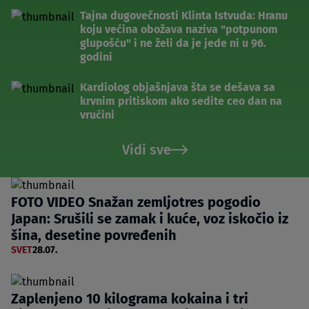
Tajna dugovečnosti Klinta Istvuda: Hranu
koju većina obožava naziva "potpunom
glupošću" i ne želi da je jede ni u 96.
godini
Kardiolog objašnjava šta se dešava sa
krvnim pritiskom ako sedite ceo dan na
vrućini
Vidi sve
FOTO VIDEO Snažan zemljotres pogodio
Japan: Srušili se zamak i kuće, voz iskočio iz
šina, desetine povređenih
SVET
28.07.
Zaplenjeno 10 kilograma kokaina i tri