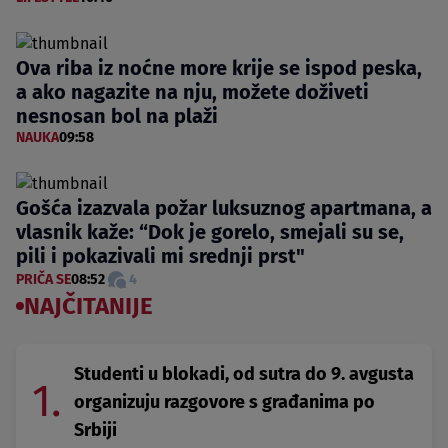
Ova riba iz noćne more krije se ispod peska,
a ako nagazite na nju, možete doživeti
nesnosan bol na plaži
NAUKA
09:58
Gošća izazvala požar luksuznog apartmana, a
vlasnik kaže: “Dok je gorelo, smejali su se,
pili i pokazivali mi srednji prst"
PRIČA SE
08:52
4
NAJČITANIJE
Studenti u blokadi, od sutra do 9. avgusta
1.
organizuju razgovore s građanima po
Srbiji