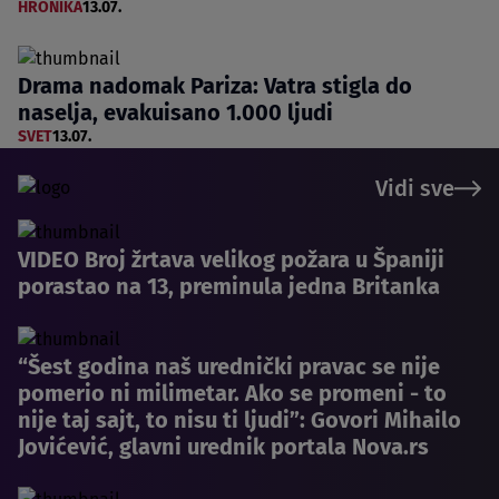
HRONIKA
13.07.
Drama nadomak Pariza: Vatra stigla do
naselja, evakuisano 1.000 ljudi
SVET
13.07.
Vidi sve
VIDEO Broj žrtava velikog požara u Španiji
porastao na 13, preminula jedna Britanka
“Šest godina naš urednički pravac se nije
pomerio ni milimetar. Ako se promeni - to
nije taj sajt, to nisu ti ljudi”: Govori Mihailo
Jovićević, glavni urednik portala Nova.rs