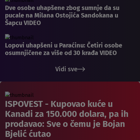
Dve osobe uhapšene zbog sumnje da su
pucale na Milana Ostojića Sandokana u
Šapcu VIDEO
Lopovi uhapšeni u Paraćinu: Četiri osobe
osumnjičene za više od 30 krađa VIDEO
Vidi sve
ISPOVEST - Kupovao kuće u
Kanadi za 150.000 dolara, pa ih
prodavao: Sve o čemu je Bojan
Bjelić ćutao