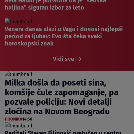
Bela Hadid je potvrdila da je "seoska
haljina" siguran izbor za leto
Venera danas ulazi u Vagu i donosi najlepši
period za ljubav: Evo šta čeka svaki
horoskopski znak
Vidi sve
Milka došla da poseti sina,
komšije čule zapomaganje, pa
pozvale policiju: Novi detalji
zločina na Novom Beogradu
HRONIKA
14:56
Reditelj Stevan Filipović pretučen u centru