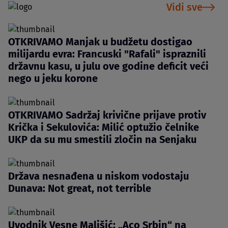
Vidi sve
OTKRIVAMO Manjak u budžetu dostigao
milijardu evra: Francuski "Rafali" ispraznili
državnu kasu, u julu ove godine deficit veći
nego u jeku korone
OTKRIVAMO Sadržaj krivične prijave protiv
Krička i Sekulovića: Milić optužio čelnike
UKP da su mu smestili zločin na Senjaku
Država nesnađena u niskom vodostaju
Dunava: Not great, not terrible
Uvodnik Vesne Mališić: „Aco Srbin“ na