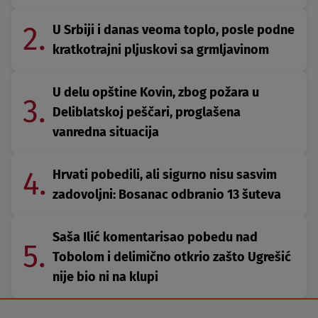
2.
U Srbiji i danas veoma toplo, posle podne
kratkotrajni pljuskovi sa grmljavinom
U delu opštine Kovin, zbog požara u
3.
Deliblatskoj peščari, proglašena
vanredna situacija
4.
Hrvati pobedili, ali sigurno nisu sasvim
zadovoljni: Bosanac odbranio 13 šuteva
Saša Ilić komentarisao pobedu nad
5.
Tobolom i delimično otkrio zašto Ugrešić
nije bio ni na klupi