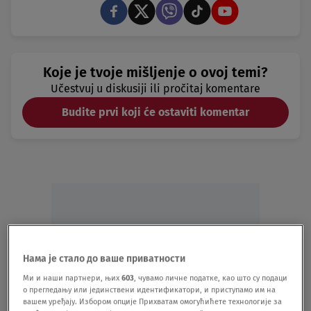
Koje je tvoje mišljenje o ovoj temi?
Učestvuj u diskusiji ili pročitaj komentare
Budite prvi koji će ostaviti komentar
Нама је стало до ваше приватности
Oglas
Ми и наши партнери, њих
603
, чувамо личне податке, као што су подаци
о прегледању или јединствени идентификатори, и приступамо им на
вашем уређају. Избором опције Прихватам омогућићете технологије за