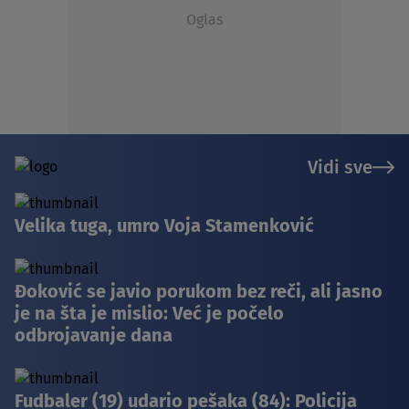
Oglas
Vidi sve
Velika tuga, umro Voja Stamenković
Đoković se javio porukom bez reči, ali jasno
je na šta je mislio: Već je počelo
odbrojavanje dana
Fudbaler (19) udario pešaka (84): Policija