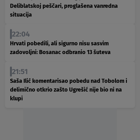
Deliblatskoj peščari, proglašena vanredna
situacija
22:04
Hrvati pobedili, ali sigurno nisu sasvim
zadovoljni: Bosanac odbranio 13 šuteva
21:51
Saša Ilić komentarisao pobedu nad Tobolom i
delimično otkrio zašto Ugrešić nije bio ni na
klupi