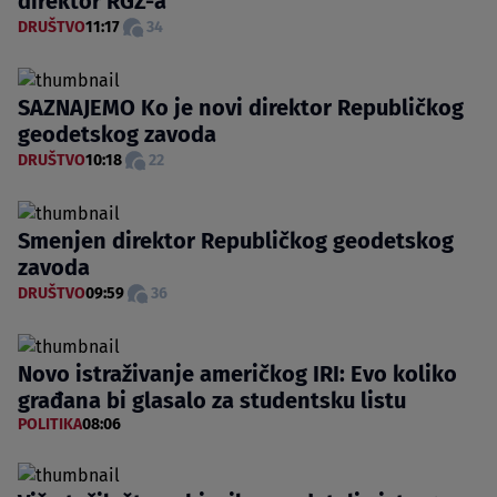
direktor RGZ-a
DRUŠTVO
11:17
34
SAZNAJEMO Ko je novi direktor Republičkog
geodetskog zavoda
DRUŠTVO
10:18
22
Smenjen direktor Republičkog geodetskog
zavoda
DRUŠTVO
09:59
36
Novo istraživanje američkog IRI: Evo koliko
građana bi glasalo za studentsku listu
POLITIKA
08:06