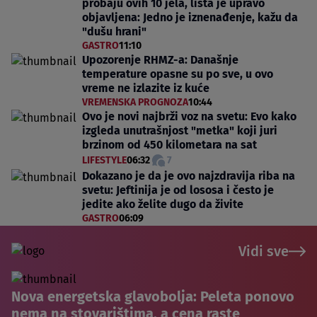
probaju ovih 10 jela, lista je upravo
objavljena: Jedno je iznenađenje, kažu da
"dušu hrani"
GASTRO
11:10
Upozorenje RHMZ-a: Današnje
temperature opasne su po sve, u ovo
vreme ne izlazite iz kuće
VREMENSKA PROGNOZA
10:44
Ovo je novi najbrži voz na svetu: Evo kako
izgleda unutrašnjost "metka" koji juri
brzinom od 450 kilometara na sat
LIFESTYLE
06:32
7
Dokazano je da je ovo najzdravija riba na
svetu: Jeftinija je od lososa i često je
jedite ako želite dugo da živite
GASTRO
06:09
Vidi sve
Nova energetska glavobolja: Peleta ponovo
nema na stovarištima, a cena raste