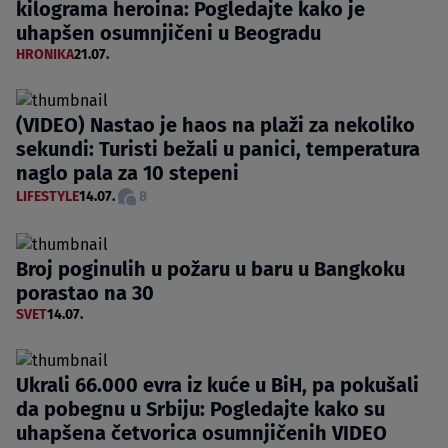
kilograma heroina: Pogledajte kako je
uhapšen osumnjičeni u Beogradu
HRONIKA
21.07.
(VIDEO) Nastao je haos na plaži za nekoliko
sekundi: Turisti bežali u panici, temperatura
naglo pala za 10 stepeni
LIFESTYLE
14.07.
8
Broj poginulih u požaru u baru u Bangkoku
porastao na 30
SVET
14.07.
Ukrali 66.000 evra iz kuće u BiH, pa pokušali
da pobegnu u Srbiju: Pogledajte kako su
uhapšena četvorica osumnjičenih VIDEO