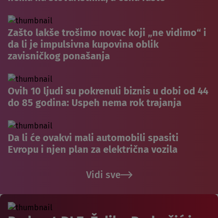
Zašto lakše trošimo novac koji „ne vidimo“ i
da li je impulsivna kupovina oblik
zavisničkog ponašanja
Ovih 10 ljudi su pokrenuli biznis u dobi od 44
do 85 godina: Uspeh nema rok trajanja
Da li će ovakvi mali automobili spasiti
Evropu i njen plan za električna vozila
Vidi sve