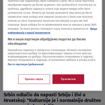
праћење које подржавају сврхе наведене у делу "ми и наши партнери
обрађујемо податке да бисмо пружили". Ако онемогућите технологије за
праћење, одређени садржај и огласи које видите можда неће бити
релевантни за вас. Можете да поново прикажете овај мени да бисте
променили своје изборе или повукли сагласност у било ком тренутку
кликом на линк Управљање жељеним поставкама на дну ове веб
странице. Ваши избори ће се примењивати како је описано у делу: Wеб
локација. За више детаља погледајте нашу политику приватности.
Више
информација о вашој приватности
Ми и наши партнери обрађујемо податке да бисмо
обезбедили:
Oglas
Коришћење података о прецизној геолокацији. Активно скенирање
карактеристика уређаја за идентификацију. Чување и/или приступ
информацијама на уређају. Персонализовано оглашавање и садржај,
мерење оглашавања и садржаја, истраживање публике и развој услуга.
Листа партнера (добављача)
Приказ сврха
Прихватам
Srbin odlučio da napusti Srbiju i živi u
Hrvatskoj: "Kulturnije je i normalnije društvo