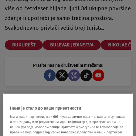
više od četrdeset hiljada ljudi.Od ukupne površine
zdanja u upotrebi je samo trećina prostora.
Svakodnevno privlači veliki broj turista.
BUKUREŠT
BULEVAR JEDINSTVA
NIKOLAE ČA
Pratite nas na društvenim mrežama:
Koje je tvoje mišljenje o ovoj temi?
Нама је стало до ваше приватности
Učestvuj u diskusiji ili pročitaj komentare
Ми и наши партнери, њих
603
, чувамо личне податке, као што су подаци
Budite prvi koji će ostaviti komentar
о прегледању или јединствени идентификатори, и приступамо им на
вашем уређају. Избором опције Прихватам омогућићете технологије за
праћење које подржавају сврхе наведене у делу "ми и наши партнери