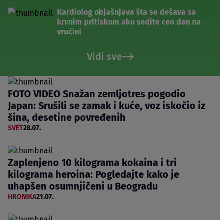
Kardiolog objašnjava šta se dešava sa
krvnim pritiskom ako sedite ceo dan na
vrućini
Vidi sve
FOTO VIDEO Snažan zemljotres pogodio
Japan: Srušili se zamak i kuće, voz iskočio iz
šina, desetine povređenih
SVET
28.07.
Zaplenjeno 10 kilograma kokaina i tri
kilograma heroina: Pogledajte kako je
uhapšen osumnjičeni u Beogradu
HRONIKA
21.07.