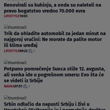
Renovirali su kuhinju, a onda su naleteli na
pravo bogatstvo vredno 70.000 evra
LIFESTYLE
10:03
Trik da ohladite automobil za jedan minut na
najgoroj vrućini: Ne morate da palite motor
ili klima uređaj
LIFESTYLE
09:22
6
Potpuno pomračenje Sunca stiže 12. avgusta,
ali senka ide u pogrešnom smeru: Evo šta će
se videti iz Srbije
NAUKA
07:51
2
Srbin odlučio da napusti Srbiju i živi u