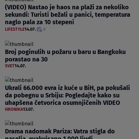
(VIDEO) Nastao je haos na plaži za nekoliko
sekundi: Turisti bežali u panici, temperatura
naglo pala za 10 stepeni
LIFESTYLE
14.07.
8
Broj poginulih u požaru u baru u Bangkoku
porastao na 30
SVET
14.07.
Ukrali 66.000 evra iz kuće u BiH, pa pokušali
da pobegnu u Srbiju: Pogledajte kako su
uhapšena četvorica osumnjičenih VIDEO
HRONIKA
13.07.
Drama nadomak Pariza: Vatra stigla do
naselja, evakuisano 1.000 ljudi