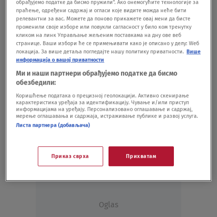
обрађујемо податке да бисмо пружили". Ако онемогућите технологије за
праћење, одређени садржај и огласи које видите можда неће бити
релевантни за вас. Можете да поново прикажете овај мени да бисте
променили своје изборе или повукли сагласност у било ком тренутку
кликом на линк Управљање жељеним поставкама на дну ове веб
странице. Ваши избори ће се примењивати како је описано у делу: Wеб
локација. За више детаља погледајте нашу политику приватности.
Више
информација о вашој приватности
Ми и наши партнери обрађујемо податке да бисмо
обезбедили:
Oglas
Коришћење података о прецизној геолокацији. Активно скенирање
карактеристика уређаја за идентификацију. Чување и/или приступ
информацијама на уређају. Персонализовано оглашавање и садржај,
мерење оглашавања и садржаја, истраживање публике и развој услуга.
Листа партнера (добављача)
Приказ сврха
Прихватам
Oglas