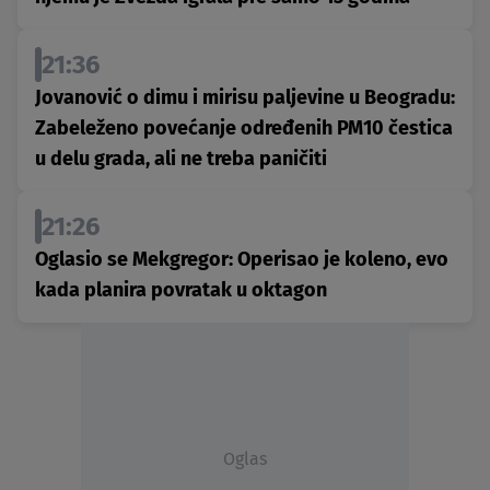
21:36
Jovanović o dimu i mirisu paljevine u Beogradu:
Zabeleženo povećanje određenih PM10 čestica
u delu grada, ali ne treba paničiti
21:26
Oglasio se Mekgregor: Operisao je koleno, evo
kada planira povratak u oktagon
Oglas