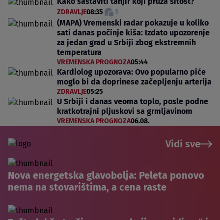
Kako sastaviti tanjir koji pruža sitost?
ZDRAVLJE
08:35
1
(MAPA) Vremenski radar pokazuje u koliko
sati danas počinje kiša: Izdato upozorenje
za jedan grad u Srbiji zbog ekstremnih
temperatura
VREMENSKA PROGNOZA
05:44
Kardiolog upozorava: Ovo popularno piće
moglo bi da doprinese začepljenju arterija
ZDRAVLJE
05:25
U Srbiji i danas veoma toplo, posle podne
kratkotrajni pljuskovi sa grmljavinom
VREMENSKA PROGNOZA
06.08.
Vidi sve
Nova energetska glavobolja: Peleta ponovo
nema na stovarištima, a cena raste