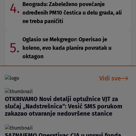
4.
Beogradu: Zabeleženo povećanje
određenih PM10 čestica u delu grada, ali
ne treba paničiti
Oglasio se Mekgregor: Operisao je
5.
koleno, evo kada planira povratak u
oktagon
Vidi sve
OTKRIVAMO Novi detalji optužnice VJT za
slučaj „Nadstrešnica“: Vesić SMS porukom
zakazao otvaranje nedovršene stanice
SAZNAJEMO Operativac CIA u upravi fonda