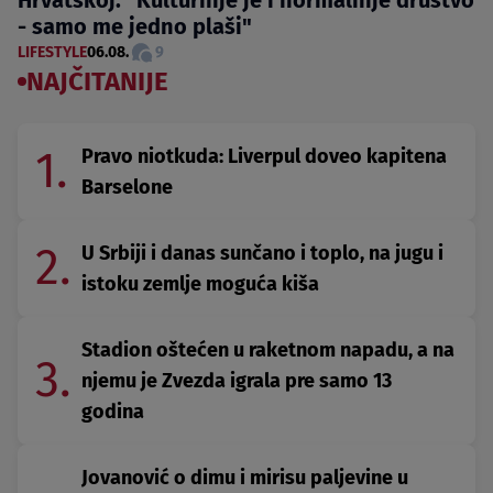
Hrvatskoj: "Kulturnije je i normalnije društvo
- samo me jedno plaši"
LIFESTYLE
06.08.
9
NAJČITANIJE
1.
Pravo niotkuda: Liverpul doveo kapitena
Barselone
2.
U Srbiji i danas sunčano i toplo, na jugu i
istoku zemlje moguća kiša
Stadion oštećen u raketnom napadu, a na
3.
njemu je Zvezda igrala pre samo 13
godina
Jovanović o dimu i mirisu paljevine u