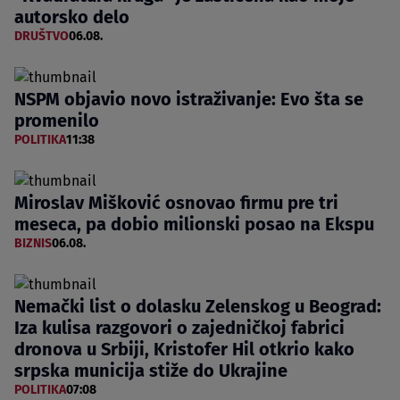
autorsko delo
DRUŠTVO
06.08.
NSPM objavio novo istraživanje: Evo šta se
promenilo
POLITIKA
11:38
Miroslav Mišković osnovao firmu pre tri
meseca, pa dobio milionski posao na Ekspu
BIZNIS
06.08.
Nemački list o dolasku Zelenskog u Beograd:
Iza kulisa razgovori o zajedničkoj fabrici
dronova u Srbiji, Kristofer Hil otkrio kako
srpska municija stiže do Ukrajine
POLITIKA
07:08