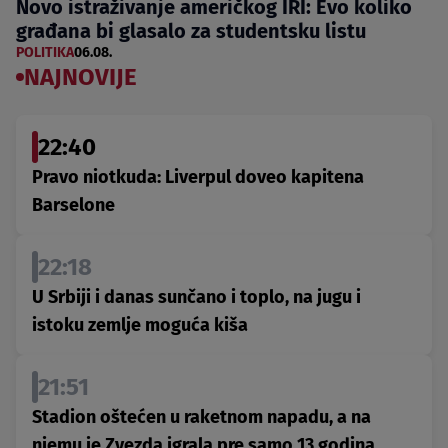
Novo istraživanje američkog IRI: Evo koliko
građana bi glasalo za studentsku listu
POLITIKA
06.08.
NAJNOVIJE
22:40
Pravo niotkuda: Liverpul doveo kapitena
Barselone
22:18
U Srbiji i danas sunčano i toplo, na jugu i
istoku zemlje moguća kiša
21:51
Stadion oštećen u raketnom napadu, a na
njemu je Zvezda igrala pre samo 13 godina