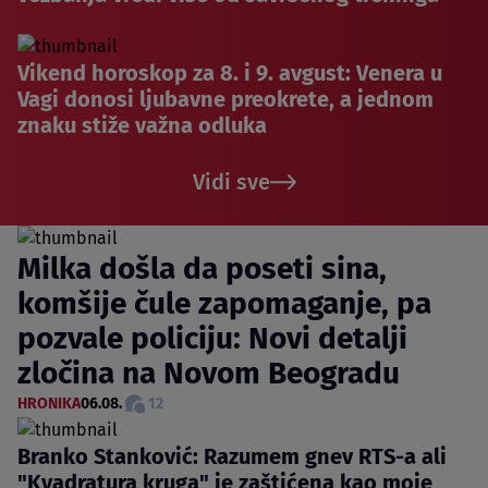
Vikend horoskop za 8. i 9. avgust: Venera u
Vagi donosi ljubavne preokrete, a jednom
znaku stiže važna odluka
Vidi sve
Milka došla da poseti sina,
komšije čule zapomaganje, pa
pozvale policiju: Novi detalji
zločina na Novom Beogradu
HRONIKA
06.08.
12
Branko Stanković: Razumem gnev RTS-a ali
"Kvadratura kruga" je zaštićena kao moje