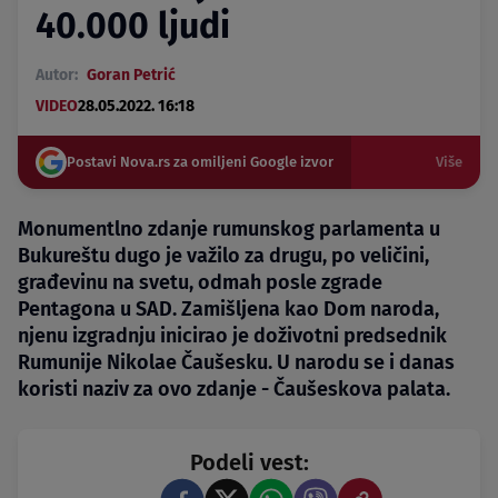
40.000 ljudi
Autor:
Goran Petrić
VIDEO
28.05.2022. 16:18
Postavi Nova.rs za omiljeni Google izvor
Više
Monumentlno zdanje rumunskog parlamenta u
Bukureštu dugo je važilo za drugu, po veličini,
građevinu na svetu, odmah posle zgrade
Pentagona u SAD. Zamišljena kao Dom naroda,
njenu izgradnju inicirao je doživotni predsednik
Rumunije Nikolae Čaušesku. U narodu se i danas
koristi naziv za ovo zdanje - Čaušeskova palata.
Podeli vest: