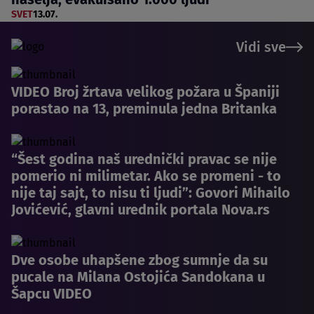
SVET
13.07.
Vidi sve
VIDEO Broj žrtava velikog požara u Španiji
porastao na 13, preminula jedna Britanka
“Šest godina naš urednički pravac se nije
pomerio ni milimetar. Ako se promeni - to
nije taj sajt, to nisu ti ljudi”: Govori Mihailo
Jovićević, glavni urednik portala Nova.rs
Dve osobe uhapšene zbog sumnje da su
pucale na Milana Ostojića Sandokana u
Šapcu VIDEO