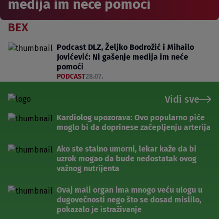
medija im neće pomoći
BEX
Podcast DLZ, Željko Bodrožić i Mihailo
Jovićević: Ni gašenje medija im neće
pomoći
PODCAST
28.07.
Vidi sve
Kardiolog upozorava: Ovo popularno piće
moglo bi da doprinese začepljenju arterija
Ako ste stalno umorni, lekar kaže da bi
uzrok mogao da bude nedostatak ovog
važnog nutrijenta
Ovaj mali organ ima mnogo veću ulogu u
dugovečnosti nego što se dosad mislilo,
pokazalo je istraživanje