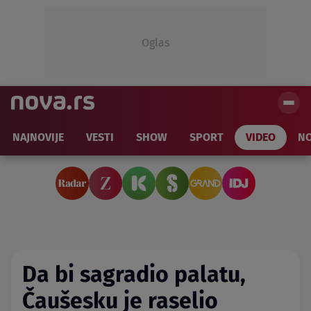
Oglas
NAJNOVIJE
VESTI
SHOW
SPORT
VIDEO
NO
Da bi sagradio palatu,
Čaušesku je raselio