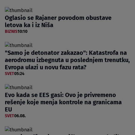
Oglasio se Rajaner povodom obustave
letova ka i iz Niša
BIZNIS
10:10
"Samo je detonator zakazao": Katastrofa na
aerodromu izbegnuta u poslednjem trenutku,
Evropa ulazi u novu fazu rata?
SVET
05:24
Evo kada se EES gasi: Ovo je privremeno
rešenje koje menja kontrole na granicama
EU
SVET
06.08.