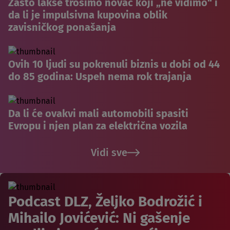
Zašto lakše trošimo novac koji „ne vidimo“ i
da li je impulsivna kupovina oblik
zavisničkog ponašanja
Ovih 10 ljudi su pokrenuli biznis u dobi od 44
do 85 godina: Uspeh nema rok trajanja
Da li će ovakvi mali automobili spasiti
Evropu i njen plan za električna vozila
Vidi sve
Podcast DLZ, Željko Bodrožić i
Mihailo Jovićević: Ni gašenje