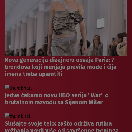
Nova generacija dizajnera osvaja Pariz: 7
brendova koji menjaju pravila mode i čija
imena treba upamtiti
Jedva čekamo novu HBO seriju "War" o
brutalnom razvodu sa Sijenom Miler
Slušajte svoje telo: zašto održiva rutina
vežbanja vredi više od savršenog treninga