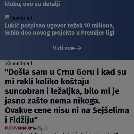
klubu, ovo su detalji
Lukić potpisao ugovor težak 10 miliona,
Srbin deo novog projekta u Premijer ligi
Vidi sve
"Došla sam u Crnu Goru i kad su
mi rekli koliko koštaju
suncobran i ležaljka, bilo mi je
jasno zašto nema nikoga.
Ovakve cene nisu ni na Sejšelima
i Fidžiju"
PUTOVANJA
09:14
22