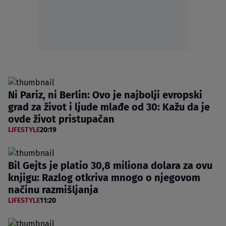
Ni Pariz, ni Berlin: Ovo je najbolji evropski
grad za život i ljude mlađe od 30: Kažu da je
ovde život pristupačan
LIFESTYLE
20:19
Bil Gejts je platio 30,8 miliona dolara za ovu
knjigu: Razlog otkriva mnogo o njegovom
načinu razmišljanja
LIFESTYLE
11:20