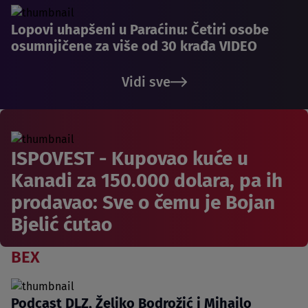
Lopovi uhapšeni u Paraćinu: Četiri osobe
osumnjičene za više od 30 krađa VIDEO
Vidi sve
ISPOVEST - Kupovao kuće u
Kanadi za 150.000 dolara, pa ih
prodavao: Sve o čemu je Bojan
Bjelić ćutao
BEX
Podcast DLZ, Željko Bodrožić i Mihailo