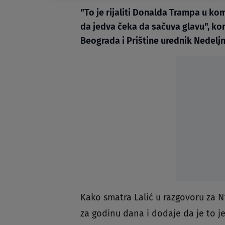
"To je rijaliti Donalda Trampa u ko
da jedva čeka da sačuva glavu", ko
Beograda i Prištine urednik Nedeljni
Kako smatra Lalić u razgovoru za 
za godinu dana i dodaje da je to 