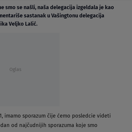
me smo se našli, naša delegacija izgeldala je kao
mentariše sastanak u Vašingtonu delegacija
ka Veljko Lalić.
Oglas
N1, imamo sporazum čije ćemo posledcie videti
jedan od najčudnijih sporazuma koje smo