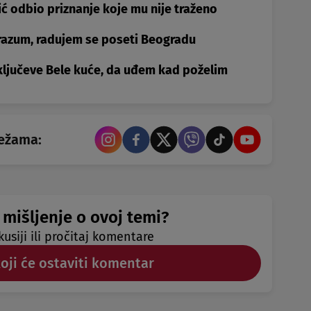
ić odbio priznanje koje mu nije traženo
orazum, radujem se poseti Beogradu
ključeve Bele kuće, da uđem kad poželim
režama:
 mišljenje o ovoj temi?
kusiji ili pročitaj komentare
koji će ostaviti komentar