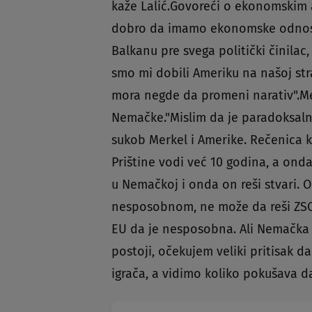
kaže Lalić.Govoreći o ekonomskim 
dobro da imamo ekonomske odnose 
Balkanu pre svega politički činilac
smo mi dobili Ameriku na našoj str
mora negde da promeni narativ".Međ
Nemačke."Mislim da je paradoksalno
sukob Merkel i Amerike. Rečenica ko
Prištine vodi već 10 godina, a onda
u Nemačkoj i onda on reši stvari.
nesposobnom, ne može da reši ZSO. 
EU da je nesposobna. Ali Nemačka 
postoji, očekujem veliki pritisak d
igrača, a vidimo koliko pokušava da