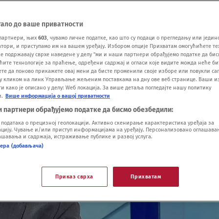
тало до ваше приватности
партнери, њих
603
, чувамо личне податке, као што су подаци о прегледању или једин
ори, и приступамо им на вашем уређају. Избором опције Прихватам омогућићете те
е подржавају сврхе наведене у делу "ми и наши партнери обрађујемо податке да бис
ћите технологије за праћење, одређени садржај и огласи које видите можда неће б
ете да поново прикажете овај мени да бисте променили своје изборе или повукли саг
у кликом на линк Управљање жељеним поставкама на дну ове веб странице. Ваши и
 како је описано у делу: Wеб локација. За више детаља погледајте нашу политику
и.
Више информација о вашој приватности
и партнери обрађујемо податке да бисмо обезбедили:
одатака о прецизној геолокацији. Активно скенирање карактеристика уређаја за
ију. Чување и/или приступ информацијама на уређају. Персонализовано оглашавањ
шавања и садржаја, истраживање публике и развој услуга.
нера (добављача)
Приказ сврха
Прихватам