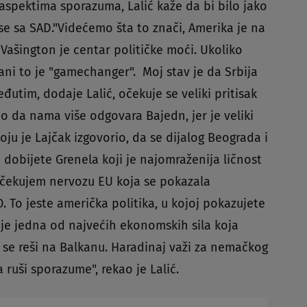
aspektima sporazuma, Lalić kaže da bi bilo jako
sa SAD."Videćemo šta to znači, Amerika je na
, Vašington je centar političke moći. Ukoliko
ani to je "gamechanger". Moj stav je da Srbija
utim, dodaje Lalić, očekuje se veliki pritisak
 da nama više odgovara Bajedn, jer je veliki
ju je Lajčak izgovorio, da se dijalog Beograda i
 dobijete Grenela koji je najomraženija ličnost
 Očekujem nervozu EU koja se pokazala
To jeste američka politika, u kojoj pokazujete
je jedna od najvećih ekonomskih sila koja
a se reši na Balkanu. Haradinaj važi za nemačkog
 ruši sporazume", rekao je Lalić.