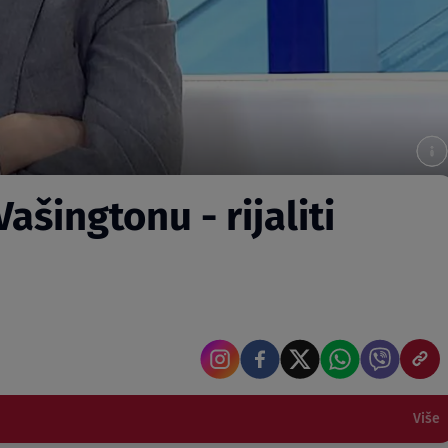
ašingtonu - rijaliti
Više