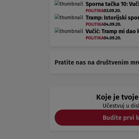
Sporna tačka 10: Vuč
POLITIKA
03.09.20.
Tramp: Istorijski sp
POLITIKA
04.09.20.
Vučić: Tramp mi dao 
POLITIKA
04.09.20.
Pratite nas na društvenim m
Koje je tvoje
Učestvuj u dis
Budite prvi 