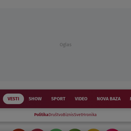
Oglas
VESTI
SHOW
SPORT
VIDEO
NOVA BAZA
Politika
Društvo
Biznis
Svet
Hronika