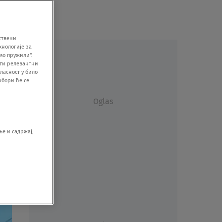
ствени
хнологије за
мо пружили".
ити релевантни
ласност у било
збори ће се
Oglas
е и садржај,