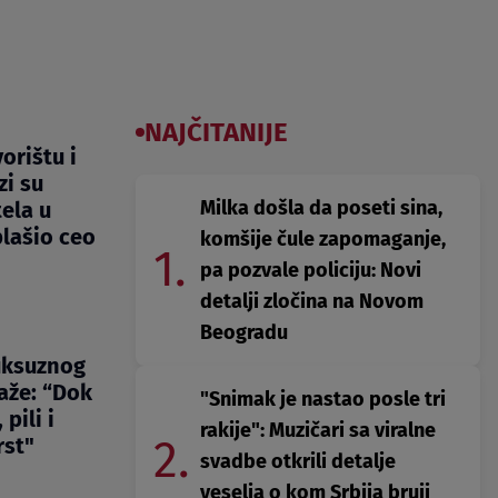
NAJČITANIJE
orištu i
zi su
Milka došla da poseti sina,
ela u
lašio ceo
komšije čule zapomaganje,
1.
pa pozvale policiju: Novi
detalji zločina na Novom
Beogradu
uksuznog
aže: “Dok
"Snimak je nastao posle tri
 pili i
rakije": Muzičari sa viralne
2.
rst"
svadbe otkrili detalje
veselja o kom Srbija bruji