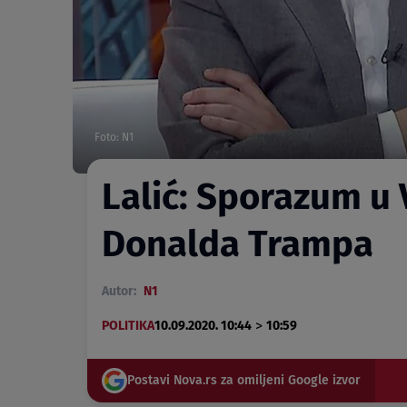
Foto: N1
Lalić: Sporazum u V
Donalda Trampa
Autor:
N1
>
POLITIKA
10.09.2020. 10:44
10:59
Postavi Nova.rs za omiljeni Google izvor