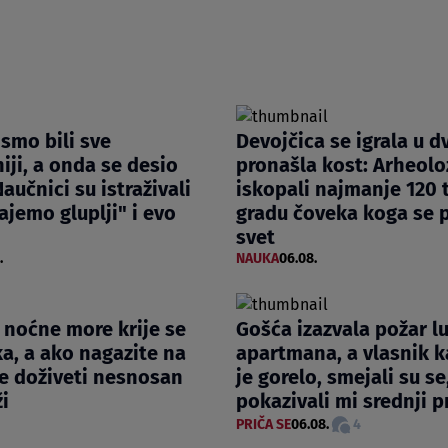
smo bili sve
Devojčica se igrala u dv
iji, a onda se desio
pronašla kost: Arheolo
aučnici su istraživali
iskopali najmanje 120 t
ajemo gluplji" i evo
gradu čoveka koga se p
svet
.
NAUKA
06.08.
z noćne more krije se
Gošća izazvala požar l
a, a ako nagazite na
apartmana, a vlasnik k
e doživeti nesnosan
je gorelo, smejali su se,
ži
pokazivali mi srednji p
PRIČA SE
06.08.
4