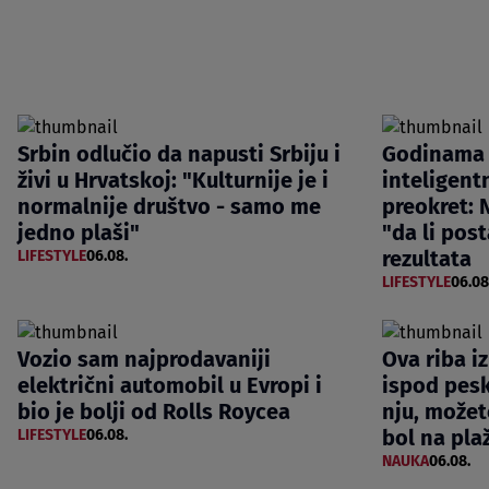
Srbin odlučio da napusti Srbiju i
Godinama 
živi u Hrvatskoj: "Kulturnije je i
inteligentn
normalnije društvo - samo me
preokret: N
jedno plaši"
"da li post
rezultata
LIFESTYLE
06.08.
LIFESTYLE
06.08
Vozio sam najprodavaniji
Ova riba i
električni automobil u Evropi i
ispod pesk
bio je bolji od Rolls Roycea
nju, možet
bol na pla
LIFESTYLE
06.08.
NAUKA
06.08.