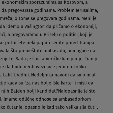
o o ekonomskim sporazumima sa Kosovom, a
 da pregovarate godinama. Problem Jerusalima,
G mreža, o tome se pregovara godinama. Meni je
da idemo u Vašington da pričamo o ekonomiji,
ći, a pregovaramo u Briselu o politici, koji je
o potpišete neki papir i sedite pored Trampa
o hvala što premeštate ambasadu, nemoguće da
zujuće. Sada je špic američke kampanje, Tramp
 Može da bude neobavezujuće jedino ukoliko
a Lalić.Urednik Nedeljnika navodi da smo imali
je kada su "za nas bolje išle karte" i misli da
a njih Bajden bolji kandidat."Najopasnije je što
deli. Imamo odlične odnose sa ambasadorkom
ko ćutanje, opasno je kad tako velika sila ćuti",