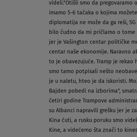
videli."Otišli smo da pregovaram
imamo 5-6 tačaka o kojima možete
diplomatija ne može da ga reši, 5
bilo čudno da mi pričlamo o tome 
jer je Vašington centar političke mo
centar naše ekonomije. Naravno ak
to je obavezujuće. Tramp je reka
smo tamo potpisali nešto neobave
je u naletu, hteo je da iskoristi.
Bajden pobedi na izborima", smatr
četiri godine Trampove administraci
su Albanci napravili grešku jer je z
Kina ćuti, a rusku poruku smo vi
Kine, a videćemo šta znači to kines