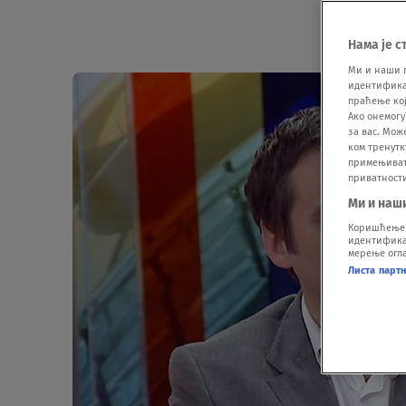
Нама је с
Ми и наши 
идентификат
праћење кој
Ако онемогу
за вас. Мож
ком тренутк
примењивати
приватност
Ми и наш
Коришћење п
идентификац
мерење огла
Листа парт