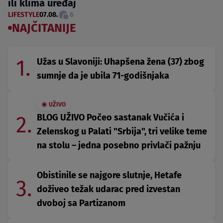
ili klima uređaj
LIFESTYLE
07.08.
6
NAJČITANIJE
1.
Užas u Slavoniji: Uhapšena žena (37) zbog
sumnje da je ubila 71-godišnjaka
UŽIVO
2.
BLOG UŽIVO Počeo sastanak Vučića i
Zelenskog u Palati "Srbija", tri velike teme
na stolu – jedna posebno privlači pažnju
Obistinile se najgore slutnje, Hetafe
3.
doživeo težak udarac pred izvestan
dvoboj sa Partizanom