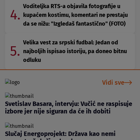
Voditeljka RTS-a objavila fotografije u
4.
kupaćem kostimu, komentari ne prestaju
da se nižu: "Izgledaš fantastično" (FOTO)
Velika vest za srpski fudbal: Jedan od
5.
najboljih ispisao istoriju, pa doneo bitnu
odluku
Vidi sve
Svetislav Basara, intervju: Vučić ne raspisuje
izbore jer nije siguran da će ih dobiti
Slučaj Energoprojekt: Država kao nemi