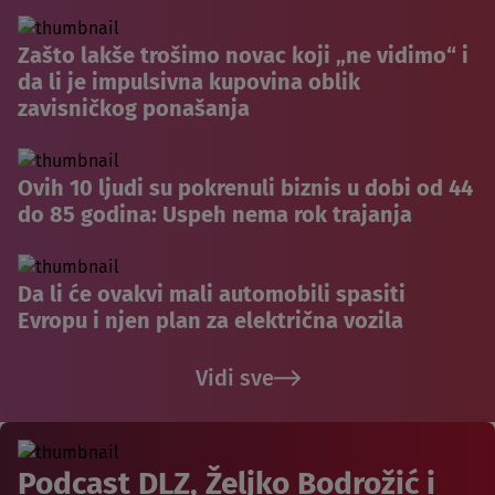
Zašto lakše trošimo novac koji „ne vidimo“ i
da li je impulsivna kupovina oblik
zavisničkog ponašanja
Ovih 10 ljudi su pokrenuli biznis u dobi od 44
do 85 godina: Uspeh nema rok trajanja
Da li će ovakvi mali automobili spasiti
Evropu i njen plan za električna vozila
Vidi sve
Podcast DLZ, Željko Bodrožić i