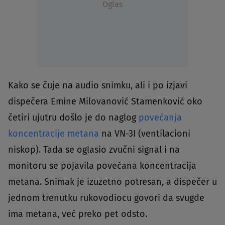
Oglas
Kako se čuje na audio snimku, ali i po izjavi
dispečera Emine Milovanović Stamenković oko
četiri ujutru došlo je do naglog
povećanja
koncentracije metana
na VN-3I (ventilacioni
niskop). Tada se oglasio zvučni signal i na
monitoru se pojavila povećana koncentracija
metana. Snimak je izuzetno potresan, a dispečer u
jednom trenutku rukovodiocu govori da svugde
ima metana, već preko pet odsto.