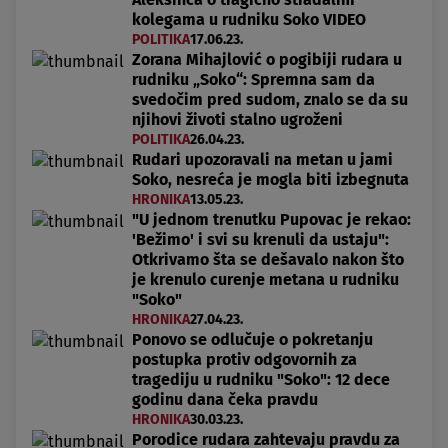
kolegama u rudniku Soko VIDEO
POLITIKA
17.06.23.
Zorana Mihajlović o pogibiji rudara u
rudniku „Soko“: Spremna sam da
svedočim pred sudom, znalo se da su
njihovi životi stalno ugroženi
POLITIKA
26.04.23.
Rudari upozoravali na metan u jami
Soko, nesreća je mogla biti izbegnuta
HRONIKA
13.05.23.
"U jednom trenutku Pupovac je rekao:
'Bežimo' i svi su krenuli da ustaju":
Otkrivamo šta se dešavalo nakon što
je krenulo curenje metana u rudniku
"Soko"
HRONIKA
27.04.23.
Ponovo se odlučuje o pokretanju
postupka protiv odgovornih za
tragediju u rudniku "Soko": 12 dece
godinu dana čeka pravdu
HRONIKA
30.03.23.
Porodice rudara zahtevaju pravdu za