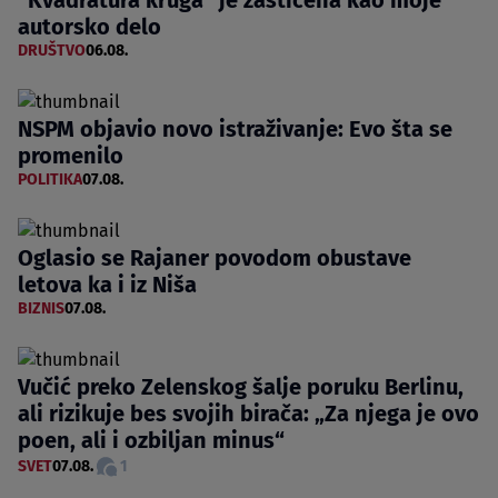
"Kvadratura kruga" je zaštićena kao moje
autorsko delo
DRUŠTVO
06.08.
NSPM objavio novo istraživanje: Evo šta se
promenilo
POLITIKA
07.08.
Oglasio se Rajaner povodom obustave
letova ka i iz Niša
BIZNIS
07.08.
Vučić preko Zelenskog šalje poruku Berlinu,
ali rizikuje bes svojih birača: „Za njega je ovo
poen, ali i ozbiljan minus“
SVET
07.08.
1