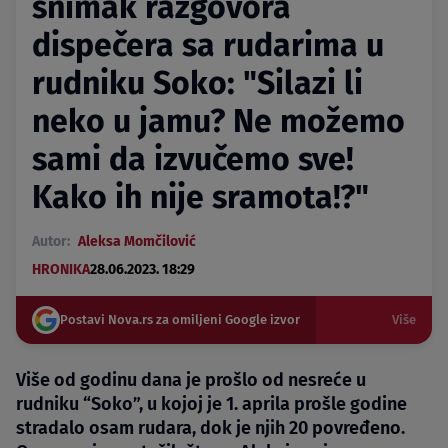
snimak razgovora
dispečera sa rudarima u
rudniku Soko: "Silazi li
neko u jamu? Ne možemo
sami da izvučemo sve!
Kako ih nije sramota!?"
Autor:
Aleksa Momčilović
HRONIKA
28.06.2023. 18:29
Postavi Nova.rs za omiljeni Google izvor
Više
Više od godinu dana je prošlo od nesreće u
rudniku “Soko”, u kojoj je 1. aprila prošle godine
stradalo osam rudara, dok je njih 20 povređeno.