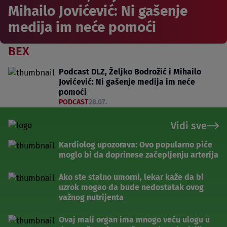
Mihailo Jovićević: Ni gašenje
medija im neće pomoći
BEX
Podcast DLZ, Željko Bodrožić i Mihailo
Jovićević: Ni gašenje medija im neće
pomoći
PODCAST
28.07.
Vidi sve
Kardiolog upozorava: Ovo popularno piće
moglo bi da doprinese začepljenju arterija
Ako ste stalno umorni, lekar kaže da bi
uzrok mogao da bude nedostatak ovog
važnog nutrijenta
Ovaj mali organ ima mnogo veću ulogu u