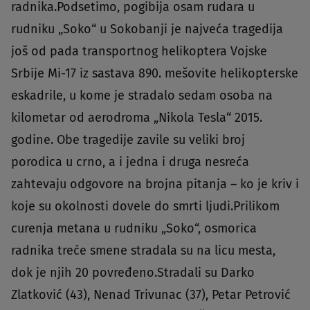
radnika.Podsetimo, pogibija osam rudara u
rudniku „Soko“ u Sokobanji je najveća tragedija
još od pada transportnog helikoptera Vojske
Srbije Mi-17 iz sastava 890. mešovite helikopterske
eskadrile, u kome je stradalo sedam osoba na
kilometar od aerodroma „Nikola Tesla“ 2015.
godine. Obe tragedije zavile su veliki broj
porodica u crno, a i jedna i druga nesreća
zahtevaju odgovore na brojna pitanja – ko je kriv i
koje su okolnosti dovele do smrti ljudi.Prilikom
curenja metana u rudniku „Soko“, osmorica
radnika treće smene stradala su na licu mesta,
dok je njih 20 povređeno.Stradali su Darko
Zlatković (43), Nenad Trivunac (37), Petar Petrović