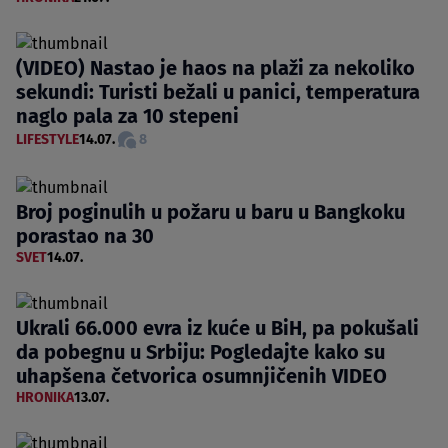
(VIDEO) Nastao je haos na plaži za nekoliko
sekundi: Turisti bežali u panici, temperatura
naglo pala za 10 stepeni
LIFESTYLE
14.07.
8
Broj poginulih u požaru u baru u Bangkoku
porastao na 30
SVET
14.07.
Ukrali 66.000 evra iz kuće u BiH, pa pokušali
da pobegnu u Srbiju: Pogledajte kako su
uhapšena četvorica osumnjičenih VIDEO
HRONIKA
13.07.