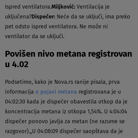
Ispred ventilatora.
Miljković:
Ventilacija je
uključena?
Dispečer:
Neće da se uključi, ima preko
pet odsto ispred ventilatora. Ne može ni
ventilator da se uključi.
Povišen nivo metana registrovan
u 4.02
Podsetimo, kako je Nova.rs ranije pisala, prva
informacija
o pojavi metana
registrovana je u
04:02:30 kada je dispečer obavestila otkop da je
koncentracija metana iz otkopa 1,54%. U 4:04:04
dispečer ponovo javlja za metan (ne razume se
razgovor).„U 04:08:09 dispečer saopštava da je