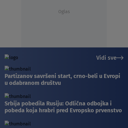
Oglas
Vidi sve
Partizanov savršeni start, crno-beli u Evropi
u odabranom društvu
Srbija pobedila Rusiju: Odlična odbojka i
pobeda koja hrabri pred Evropsko prvenstvo