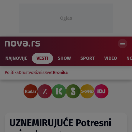
Oglas
NAJNOVIJE
VESTI
SHOW
SPORT
VIDEO
NO
Politika
Društvo
Biznis
Svet
Hronika
UZNEMIRUJUĆE Potresni