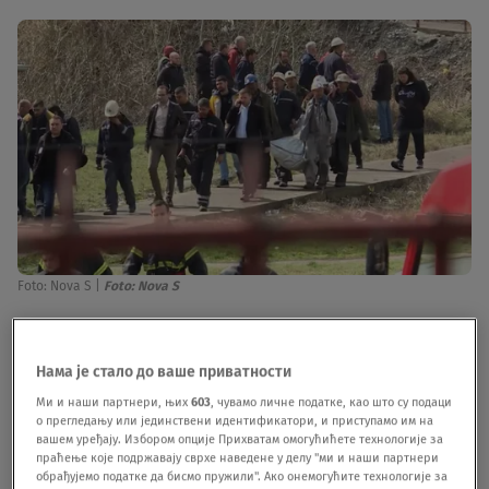
Foto: Nova S
|
Foto: Nova S
Rudar:
Je l’ silazi neko bre? Nemamo više
dušu.
Dispečer:
Silazi, silazi, krenuli su.
Rudar:
Kad
Нама је стало до ваше приватности
Ми и наши партнери, њих
603
, чувамо личне податке, као што су подаци
ćemo da ih iznesemo napolje? Ne možemo sami
о прегледању или јединствени идентификатори, и приступамо им на
da izvučemo sve, bre. Kako ih nije sramota, bre?
вашем уређају. Избором опције Прихватам омогућићете технологије за
праћење које подржавају сврхе наведене у делу "ми и наши партнери
Dispečer potom poziva nadređene i govori da je
обрађујемо податке да бисмо пружили". Ако онемогућите технологије за