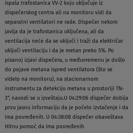
ispala trafostanica VV-2 koju uključuje iz
dispečerskog centra ali na monitoru vidi da
separatni ventilatori ne rade. Dispečer nekom
javlja da je trafostanica uključena, ali da
ventilacija neće da se uključi i traži da električar
uključi ventilaciju i da je metan preko 5%. Po
pisanoj izjavi dispečera, u međuvremenu je došlo
do pojave metana ispred ventilatora (što se
videlo na monitoru), na stacionarnom
instrumentu za detekciju metana u prostoriji TN-
3“, navodi se u izveštaju.U 04:29:06 dispečer dobija
prvu jasnu informaciju da je počelo izvlačenje i da
ima povređenih. U 04:38:08 dispečer obaveštava
Hitnu pomoć da ima povređenih