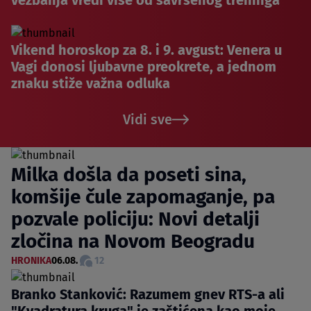
vežbanja vredi više od savršenog treninga
Vikend horoskop za 8. i 9. avgust: Venera u
Vagi donosi ljubavne preokrete, a jednom
znaku stiže važna odluka
Vidi sve
Milka došla da poseti sina,
komšije čule zapomaganje, pa
pozvale policiju: Novi detalji
zločina na Novom Beogradu
HRONIKA
06.08.
12
Branko Stanković: Razumem gnev RTS-a ali