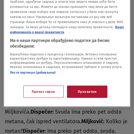
праћење, одређени садржај и огласи које видите можда неће бити
nalog da svi dođu u rudnik.Razgovor između
релевантни за вас. Можете да поново прикажете овај мени да бисте
променили своје изборе или повукли сагласност у било ком тренутку
dispečera sa zaposlenima u rudniku "Soko" trajao
кликом на линк Управљање жељеним поставкама на дну ове веб
странице. Ваши избори ће се примењивати како је описано у делу: Wеб
je oko 40 minuta, a portal Nova.rs objavljuje
локација. За више детаља погледајте нашу политику приватности.
Више
информација о вашој приватности
delove.
Ми и наши партнери обрађујемо податке да бисмо
обезбедили:
Коришћење података о прецизној геолокацији. Активно скенирање
карактеристика уређаја за идентификацију. Чување и/или приступ
информацијама на уређају. Персонализовано оглашавање и садржај,
мерење оглашавања и садржаја, истраживање публике и развој услуга.
Листа партнера (добављача)
Приказ сврха
Прихватам
Potom se čuje razgovor dispečera i izvesnog
Miljkovića.
Dispečer:
Svuda ima preko pet odsto
metana, čak ispred ventilatora.
Miljković:
Koliko je
metan?
Dispečer:
Ima preko pet odsto, svuda.