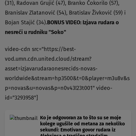
(31), Radovan Grujić (47), Branko Čokorilo (57),
Branislav Zlatanović (54), Bratislav Živković (59) i
Bojan Stajić (34).
BONUS VIDEO: Izjava rudara o
nesreći u rudniku "Soko"
video-cdn src="https://best-
vod.umn.cdn.united.cloud/stream?
asset=izjavarudaraonesrecids-novas-
worldwide&stream=hp3500&t=0&player=m3u8v&s
p=novas&u=novas&p=n0v43!23t001" video-
id="3293958"]
Ko je odgovoran za to što su se moje
kolege ugušile od metana za nekoliko
sekundi: Emotivan govor rudara iz
Aleksinca o tragično stradalim