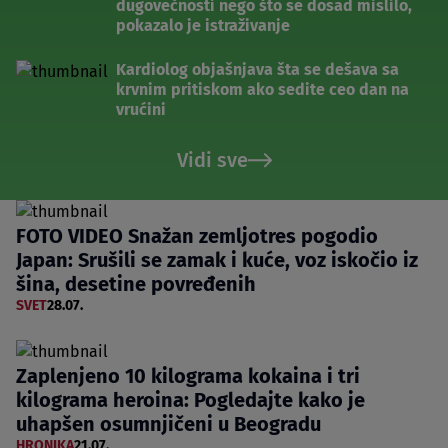
dugovečnosti nego što se dosad mislilo,
pokazalo je istraživanje
Kardiolog objašnjava šta se dešava sa
krvnim pritiskom ako sedite ceo dan na
vrućini
Vidi sve
FOTO VIDEO Snažan zemljotres pogodio
Japan: Srušili se zamak i kuće, voz iskočio iz
šina, desetine povređenih
SVET
28.07.
Zaplenjeno 10 kilograma kokaina i tri
kilograma heroina: Pogledajte kako je
uhapšen osumnjičeni u Beogradu
HRONIKA
21.07.