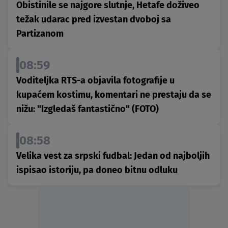
Obistinile se najgore slutnje, Hetafe doživeo
težak udarac pred izvestan dvoboj sa
Partizanom
08:59
Voditeljka RTS-a objavila fotografije u
kupaćem kostimu, komentari ne prestaju da se
nižu: "Izgledaš fantastično" (FOTO)
08:58
Velika vest za srpski fudbal: Jedan od najboljih
ispisao istoriju, pa doneo bitnu odluku