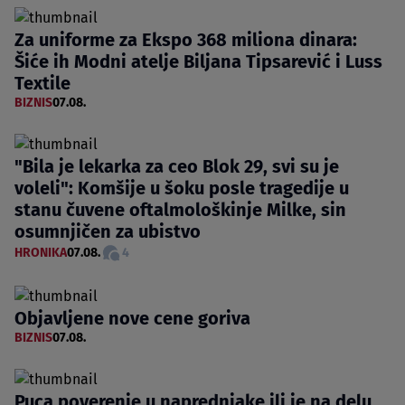
Za uniforme za Ekspo 368 miliona dinara:
Šiće ih Modni atelje Biljana Tipsarević i Luss
Textile
BIZNIS
07.08.
"Bila je lekarka za ceo Blok 29, svi su je
voleli": Komšije u šoku posle tragedije u
stanu čuvene oftalmološkinje Milke, sin
osumnjičen za ubistvo
HRONIKA
07.08.
4
Objavljene nove cene goriva
BIZNIS
07.08.
Puca poverenje u naprednjake ili je na delu