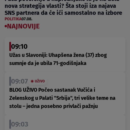
nova strategija vlasti? Šta stoji iza najava
SNS partnera da će ići samostalno na izbore
POLITIKA
07.08.
NAJNOVIJE
09:10
Užas u Slavoniji: Uhapšena žena (37) zbog
sumnje da je ubila 71-godišnjaka
09:07
UŽIVO
BLOG UŽIVO Počeo sastanak Vučića i
Zelenskog u Palati "Srbija", tri velike teme na
stolu – jedna posebno privlači pažnju
09:03