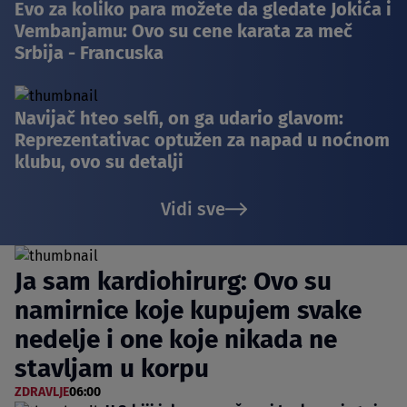
Evo za koliko para možete da gledate Jokića i
Vembanjamu: Ovo su cene karata za meč
Srbija - Francuska
Navijač hteo selfi, on ga udario glavom:
Reprezentativac optužen za napad u noćnom
klubu, ovo su detalji
Vidi sve
Ja sam kardiohirurg: Ovo su
namirnice koje kupujem svake
nedelje i one koje nikada ne
stavljam u korpu
ZDRAVLJE
06:00