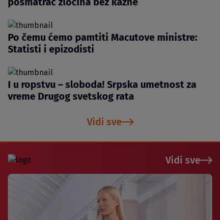
posmatrač zločina bez kazne
Po čemu ćemo pamtiti Macutove ministre:
Statisti i epizodisti
I u ropstvu – sloboda! Srpska umetnost za
vreme Drugog svetskog rata
Vidi sve
Vidi sve