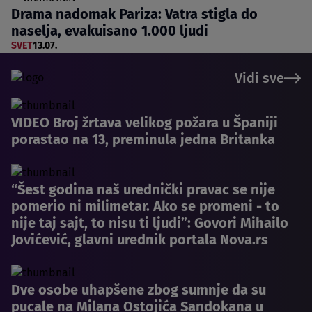
Drama nadomak Pariza: Vatra stigla do
naselja, evakuisano 1.000 ljudi
SVET
13.07.
Vidi sve
VIDEO Broj žrtava velikog požara u Španiji
porastao na 13, preminula jedna Britanka
“Šest godina naš urednički pravac se nije
pomerio ni milimetar. Ako se promeni - to
nije taj sajt, to nisu ti ljudi”: Govori Mihailo
Jovićević, glavni urednik portala Nova.rs
Dve osobe uhapšene zbog sumnje da su
pucale na Milana Ostojića Sandokana u