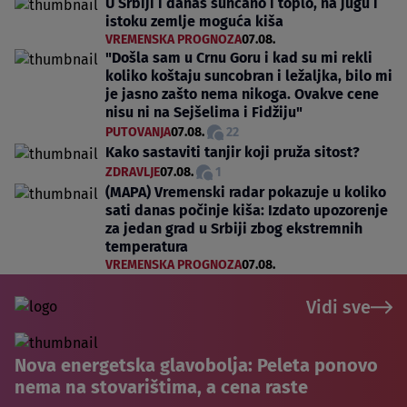
U Srbiji i danas sunčano i toplo, na jugu i
istoku zemlje moguća kiša
VREMENSKA PROGNOZA
07.08.
"Došla sam u Crnu Goru i kad su mi rekli
koliko koštaju suncobran i ležaljka, bilo mi
je jasno zašto nema nikoga. Ovakve cene
nisu ni na Sejšelima i Fidžiju"
PUTOVANJA
07.08.
22
Kako sastaviti tanjir koji pruža sitost?
ZDRAVLJE
07.08.
1
(MAPA) Vremenski radar pokazuje u koliko
sati danas počinje kiša: Izdato upozorenje
za jedan grad u Srbiji zbog ekstremnih
temperatura
VREMENSKA PROGNOZA
07.08.
Vidi sve
Nova energetska glavobolja: Peleta ponovo
nema na stovarištima, a cena raste