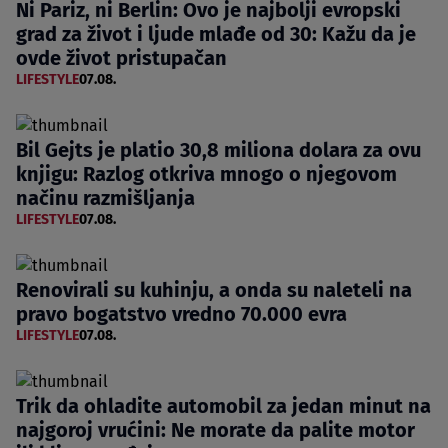
Ni Pariz, ni Berlin: Ovo je najbolji evropski
grad za život i ljude mlađe od 30: Kažu da je
ovde život pristupačan
LIFESTYLE
07.08.
Bil Gejts je platio 30,8 miliona dolara za ovu
knjigu: Razlog otkriva mnogo o njegovom
načinu razmišljanja
LIFESTYLE
07.08.
Renovirali su kuhinju, a onda su naleteli na
pravo bogatstvo vredno 70.000 evra
LIFESTYLE
07.08.
Trik da ohladite automobil za jedan minut na
najgoroj vrućini: Ne morate da palite motor