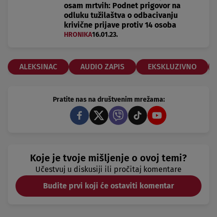
osam mrtvih: Podnet prigovor na
odluku tužilaštva o odbacivanju
krivične prijave protiv 14 osoba
HRONIKA
16.01.23.
ALEKSINAC
AUDIO ZAPIS
EKSKLUZIVNO
Pratite nas na društvenim mrežama:
Koje je tvoje mišljenje o ovoj temi?
Učestvuj u diskusiji ili pročitaj komentare
Budite prvi koji će ostaviti komentar