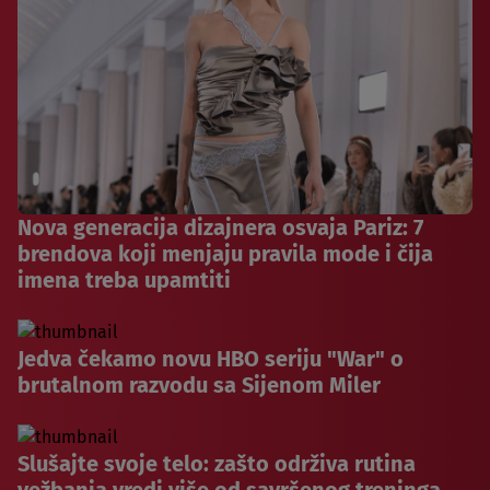
Nova generacija dizajnera osvaja Pariz: 7
brendova koji menjaju pravila mode i čija
imena treba upamtiti
Jedva čekamo novu HBO seriju "War" o
brutalnom razvodu sa Sijenom Miler
Slušajte svoje telo: zašto održiva rutina