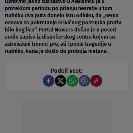
Osnovno javno tužilaštvo u Aleksincu je u
proteklom periodu po pitanju nesreće u tom
rudniku dva puta donelo istu odluku, da „nema
osnova za pokretanje krivičnog postupka protiv
bilo kog lica“. Portal Nova.rs došao je u posed
audio zapisa iz dispečerskog centra kojem su
zabeleženi trenuci pre, ali i posle tragedije u
rudniku, kada je došlo do proboja metana.
Podeli vest: