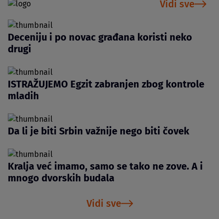
Vidi sve
Deceniju i po novac građana koristi neko
drugi
ISTRAŽUJEMO Egzit zabranjen zbog kontrole
mladih
Da li je biti Srbin važnije nego biti čovek
Kralja već imamo, samo se tako ne zove. A i
mnogo dvorskih budala
Vidi sve