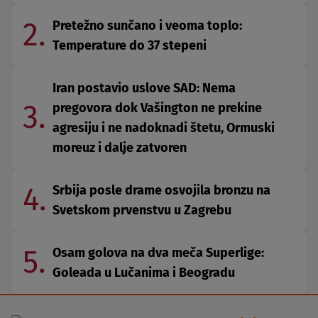
2.
Pretežno sunčano i veoma toplo:
Temperature do 37 stepeni
Iran postavio uslove SAD: Nema
3.
pregovora dok Vašington ne prekine
agresiju i ne nadoknadi štetu, Ormuski
moreuz i dalje zatvoren
4.
Srbija posle drame osvojila bronzu na
Svetskom prvenstvu u Zagrebu
5.
Osam golova na dva meča Superlige:
Goleada u Lučanima i Beogradu