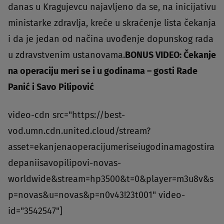
danas u Kragujevcu najavljeno da se, na inicijativu
ministarke zdravlja, kreće u skraćenje lista čekanja
i da je jedan od načina uvođenje dopunskog rada
u zdravstvenim ustanovama.
BONUS VIDEO: Čekanje
na operaciju meri se i u godinama – gosti Rade
Panić i Savo Pilipović
video-cdn src="https://best-
vod.umn.cdn.united.cloud/stream?
asset=ekanjenaoperacijumeriseiugodinamagostira
depaniisavopilipovi-novas-
worldwide&stream=hp3500&t=0&player=m3u8v&s
p=novas&u=novas&p=n0v43!23t001" video-
id="3542547"]