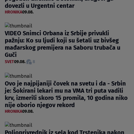
dovezli u Urgentni centar
HRONIKA
09.08.
VIDEO Snimci Orbana iz Srbije privukli
pažnju: Ko su ljudi koji su šetali uz bivšeg
mađarskog premijera na Saboru trubača u
Guči
SVET
09.08.
8
Ovo je najpijaniji čovek na svetu i da - Srbin
je: Šokirani lekari mu na VMA tri puta vadili
krv, izmerili skoro 15 promila, 10 godina niko
nije oborio njegov rekord
HRONIKA
09.08.
Poljoprivrednik iz sela kod Trstenika nakon