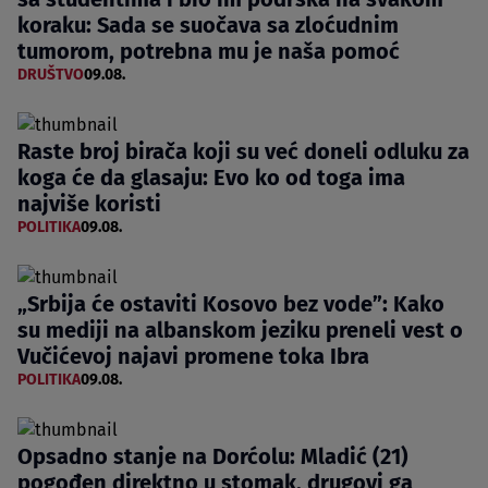
koraku: Sada se suočava sa zloćudnim
tumorom, potrebna mu je naša pomoć
DRUŠTVO
09.08.
Raste broj birača koji su već doneli odluku za
koga će da glasaju: Evo ko od toga ima
najviše koristi
POLITIKA
09.08.
„Srbija će ostaviti Kosovo bez vode”: Kako
su mediji na albanskom jeziku preneli vest o
Vučićevoj najavi promene toka Ibra
POLITIKA
09.08.
Opsadno stanje na Dorćolu: Mladić (21)
pogođen direktno u stomak, drugovi ga