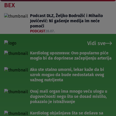
BEX
Podcast DLZ, Željko Bodrožić i Mihailo
Jovićević: Ni gašenje medija im neće
pomoći
PODCAST
28.07.
Vidi sve
Kardiolog upozorava: Ovo popularno piće
moglo bi da doprinese začepljenju arterija
Ako ste stalno umorni, lekar kaže da bi
uzrok mogao da bude nedostatak ovog
važnog nutrijenta
Ovaj mali organ ima mnogo veću ulogu u
dugovečnosti nego što se dosad mislilo,
pokazalo je istraživanje
Kardiolog objašnjava šta se dešava sa