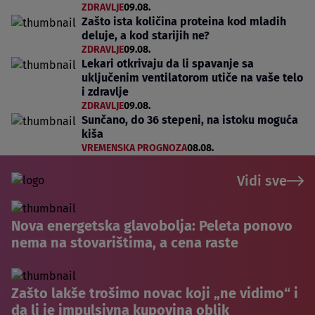
ZDRAVLJE
09.08.
Zašto ista količina proteina kod mladih
deluje, a kod starijih ne?
ZDRAVLJE
09.08.
Lekari otkrivaju da li spavanje sa
uključenim ventilatorom utiče na vaše telo
i zdravlje
ZDRAVLJE
09.08.
Sunčano, do 36 stepeni, na istoku moguća
kiša
VREMENSKA PROGNOZA
08.08.
Vidi sve
Nova energetska glavobolja: Peleta ponovo
nema na stovarištima, a cena raste
Zašto lakše trošimo novac koji „ne vidimo“ i
da li je impulsivna kupovina oblik