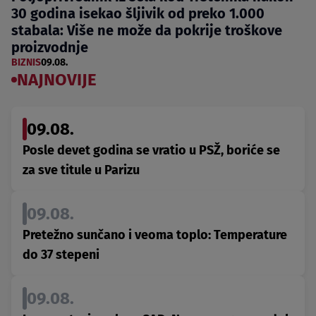
30 godina isekao šljivik od preko 1.000
stabala: Više ne može da pokrije troškove
proizvodnje
BIZNIS
09.08.
NAJNOVIJE
09.08.
Posle devet godina se vratio u PSŽ, boriće se
za sve titule u Parizu
09.08.
Pretežno sunčano i veoma toplo: Temperature
do 37 stepeni
09.08.