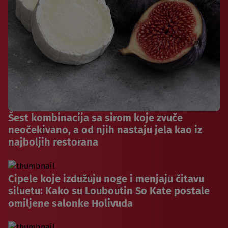
Šest kombinacija sa sirom koje zvuče
neočekivano, a od njih nastaju jela kao iz
najboljih restorana
Cipele koje izdužuju noge i menjaju čitavu
siluetu: Kako su Louboutin So Kate postale
omiljene salonke Holivuda