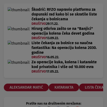
Škodrić: RFZO napravio platformu za
dopunski rad kako bi se skratile liste
čekanja u bolnicama
DRUŠTVO
29.11.22.
Hirurg otkriva zašto se na "Banjici"
operacija kolena čeka devet godina
DRUŠTVO
13.09.22.
Liste čekanja za bolnice su naučna
fantastika: Na operaciju kolena 2030.
godine
DRUŠTVO
16.05.22.
Za operacije kuka, kolena i katarakte
kod privatnika i više od 10.000 evra
DRUŠTVO
17.05.22.
ALEKSANDAR MATIĆ
KATARAKTA
LISTA ČEKAN
Pratite nas na društvenim mrežama: