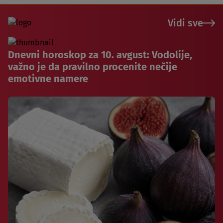
Vidi sve
Dnevni horoskop za 10. avgust: Vodolije,
važno je da pravilno procenite nečije
emotivne namere