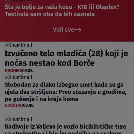
Šta je bolje za vašu kosu - K18 ili Olaplex?
Testirala sam oba da bih saznala
Vidi sve
Izvučeno telo mladića (28) koji je
noćas nestao kod Borče
HRONIKA
09.08.
Slobodan za dlaku izbegao smrt kada su ga
ujela dva stršljena: Prvo stezanje u grudima,
pa gušenje i na kraju koma
DRUŠTVO
09.08.
Radivoje iz Valjeva je vozio biciklističke ture
sa studentima i bio im podrška na svakom