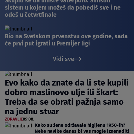
Skupili se da unište vaterpolo: Smislili
sistem u kojem možeš da pobediš sve i ne
odeš u četvrtfinale
Bio na Svetskom prvenstvu ove godine, sada
će prvi put igrati u Premijer ligi
Vidi sve
Evo kako da znate da li ste kupili
dobro maslinovo ulje ili škart:
Treba da se obrati pažnja samo
na jednu stvar
ZDRAVLJE
09.08.
Kako su žene održavale higijenu 1950-ih?
Neke navike danas bi vas mogle iznenaditi