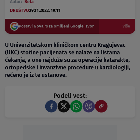
Autor:
Beta
DRUŠTVO
29.11.2022. 19:11
Postavi Nova.rs za omiljeni Google izvor
Više
U Univerzitetskom kliničkom centru Kragujevac
(UKC) stotine pacijenata se nalaze na listama
čekanja, a one najduže su za operacije katarakte,
ortopedske i invanzivne procedure u kardiologiji,
rečeno je iz te ustanove.
Podeli vest: