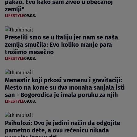
pakao. Evo kako sam živeo u obećanoj
zemlji"
LIFESTYLE
09.08.
Preselili smo se u Italiju jer nam se naša
zemlja smučila: Evo koliko manje para
trošimo mesečno
LIFESTYLE
09.08.
Manastir koji prkosi vremenu i gravitaciji:
Mesto na kome su dva monaha sanjala isti
san - Bogorodica je imala poruku za njih
LIFESTYLE
09.08.
Psiholozi: Ovo je jedini način da odgojite
pametno dete, a ovu rečenicu nikada