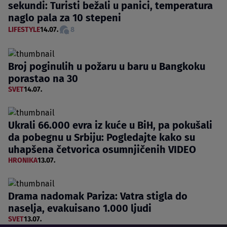
sekundi: Turisti bežali u panici, temperatura
naglo pala za 10 stepeni
LIFESTYLE
14.07.
8
Broj poginulih u požaru u baru u Bangkoku
porastao na 30
SVET
14.07.
Ukrali 66.000 evra iz kuće u BiH, pa pokušali
da pobegnu u Srbiju: Pogledajte kako su
uhapšena četvorica osumnjičenih VIDEO
HRONIKA
13.07.
Drama nadomak Pariza: Vatra stigla do
naselja, evakuisano 1.000 ljudi
SVET
13.07.