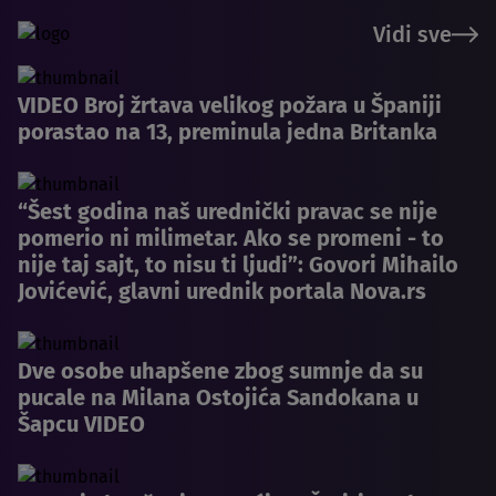
Vidi sve
VIDEO Broj žrtava velikog požara u Španiji
porastao na 13, preminula jedna Britanka
“Šest godina naš urednički pravac se nije
pomerio ni milimetar. Ako se promeni - to
nije taj sajt, to nisu ti ljudi”: Govori Mihailo
Jovićević, glavni urednik portala Nova.rs
Dve osobe uhapšene zbog sumnje da su
pucale na Milana Ostojića Sandokana u
Šapcu VIDEO