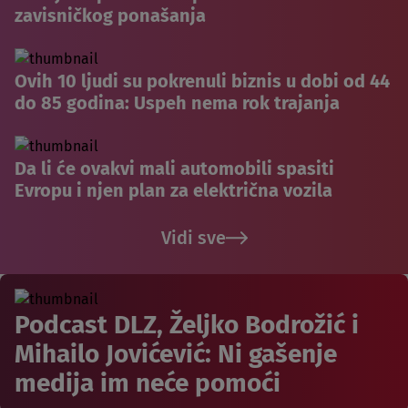
zavisničkog ponašanja
Ovih 10 ljudi su pokrenuli biznis u dobi od 44
do 85 godina: Uspeh nema rok trajanja
Da li će ovakvi mali automobili spasiti
Evropu i njen plan za električna vozila
Vidi sve
Podcast DLZ, Željko Bodrožić i
Mihailo Jovićević: Ni gašenje
medija im neće pomoći