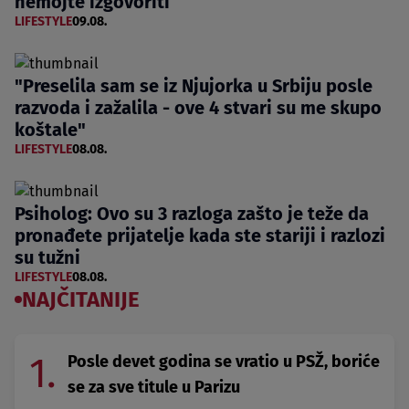
nemojte izgovoriti
LIFESTYLE
09.08.
"Preselila sam se iz Njujorka u Srbiju posle
razvoda i zažalila - ove 4 stvari su me skupo
koštale"
LIFESTYLE
08.08.
Psiholog: Ovo su 3 razloga zašto je teže da
pronađete prijatelje kada ste stariji i razlozi
su tužni
LIFESTYLE
08.08.
NAJČITANIJE
1.
Posle devet godina se vratio u PSŽ, boriće
se za sve titule u Parizu