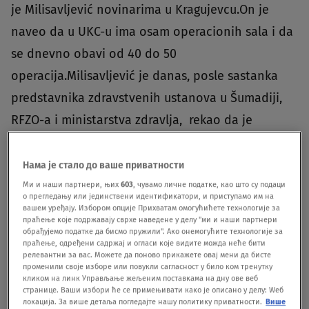
je Milisavljević novinarima u Kragujevcu.On je
naveo da u UKC-u ima osam operacionih sala i da
se dnevno obavi od 40 do 50
operacija.Milisavljević je danas, posle sastanka
predstavnika zdravstvenih ustanova u Šumadiji,
RFZO-a i ministarstva zdravlja, rekao da je
napravljena nova strategija za skraćenje lista
čekanja.Prema rečima Milisavljevića, UKC
Нама је стало до ваше приватности
Kragujevac će podržati planove nadležnih za
Ми и наши партнери, њих
603
, чувамо личне податке, као што су подаци
о прегледању или јединствени идентификатори, и приступамо им на
smanjenje lista čekanja."Nama kao što vidite fali i
вашем уређају. Избором опције Прихватам омогућићете технологије за
праћење које подржавају сврхе наведене у делу "ми и наши партнери
prostora i kadrova i tehničke opremljenosti i
обрађујемо податке да бисмо пружили". Ако онемогућите технологије за
праћење, одређени садржај и огласи које видите можда неће бити
nadam se da ćemo i u narednom periodu uspeti
релевантни за вас. Можете да поново прикажете овај мени да бисте
променили своје изборе или повукли сагласност у било ком тренутку
sve to da prevaziđemo", istakao je Milisavljević.Na
кликом на линк Управљање жељеним поставкама на дну ове веб
странице. Ваши избори ће се примењивати како је описано у делу: Wеб
pitanje novinara o radu magnetne rezonance,
локација. За више детаља погледајте нашу политику приватности.
Више