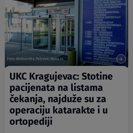
Foto: Aleksandra Petrović/Nova.rs
UKC Kragujevac: Stotine
pacijenata na listama
čekanja, najduže su za
operaciju katarakte i u
ortopediji