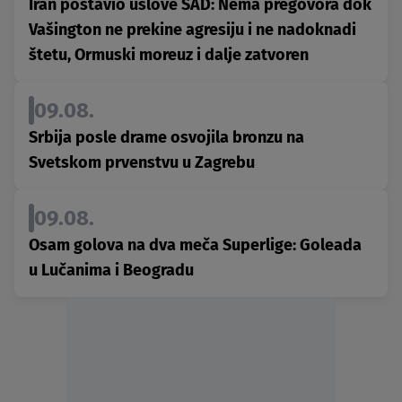
Iran postavio uslove SAD: Nema pregovora dok
Vašington ne prekine agresiju i ne nadoknadi
štetu, Ormuski moreuz i dalje zatvoren
09.08.
Srbija posle drame osvojila bronzu na
Svetskom prvenstvu u Zagrebu
09.08.
Osam golova na dva meča Superlige: Goleada
u Lučanima i Beogradu