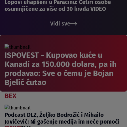
Lopovi uhapšeni u Paraćinu: Četiri osobe
osumnjičene za više od 30 krađa VIDEO
Vidi sve
ISPOVEST - Kupovao kuće u
Kanadi za 150.000 dolara, pa ih
prodavao: Sve o čemu je Bojan
Bjelić ćutao
BEX
Podcast DLZ, Željko Bodrožić i Mihailo
Jovićević: Ni gašenje medija im neće pomoći