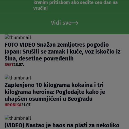
krvnim pritiskom ako sedite ceo dan na
vrućini
Vidi sve
FOTO VIDEO Snažan zemljotres pogodio
Japan: Srušili se zamak i kuće, voz iskočio iz
šina, desetine povređenih
SVET
28.07.
Zaplenjeno 10 kilograma kokaina i tri
kilograma heroina: Pogledajte kako je
uhapšen osumnjičeni u Beogradu
HRONIKA
21.07.
(VIDEO) Nastao je haos na plaži za nekoliko