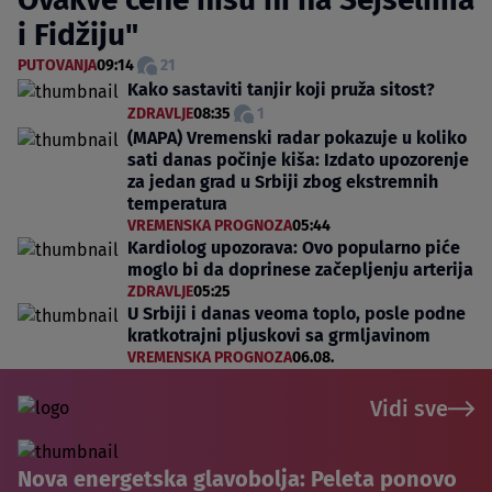
i Fidžiju"
PUTOVANJA
09:14
21
Kako sastaviti tanjir koji pruža sitost?
ZDRAVLJE
08:35
1
(MAPA) Vremenski radar pokazuje u koliko
sati danas počinje kiša: Izdato upozorenje
za jedan grad u Srbiji zbog ekstremnih
temperatura
VREMENSKA PROGNOZA
05:44
Kardiolog upozorava: Ovo popularno piće
moglo bi da doprinese začepljenju arterija
ZDRAVLJE
05:25
U Srbiji i danas veoma toplo, posle podne
kratkotrajni pljuskovi sa grmljavinom
VREMENSKA PROGNOZA
06.08.
Vidi sve
Nova energetska glavobolja: Peleta ponovo