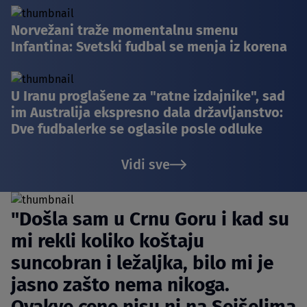
Norvežani traže momentalnu smenu
Infantina: Svetski fudbal se menja iz korena
U Iranu proglašene za "ratne izdajnike", sad
im Australija ekspresno dala državljanstvo:
Dve fudbalerke se oglasile posle odluke
Vidi sve
"Došla sam u Crnu Goru i kad su
mi rekli koliko koštaju
suncobran i ležaljka, bilo mi je
jasno zašto nema nikoga.
Ovakve cene nisu ni na Sejšelima