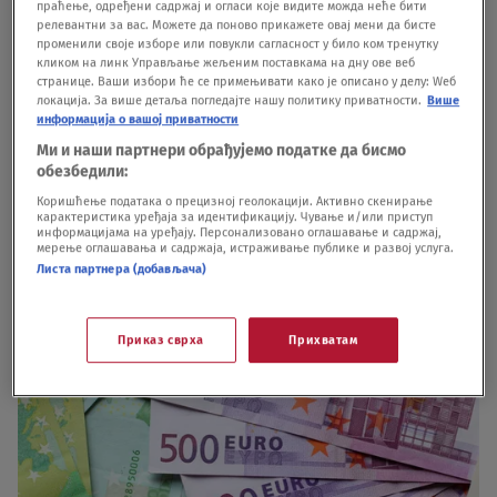
slučajeva, ova kompanija bila je u konzorcijumu s
праћење, одређени садржај и огласи које видите можда неће бити
релевантни за вас. Можете да поново прикажете овај мени да бисте
preduzećem “Galovica”, čiji je vlasnik država.
променили своје изборе или повукли сагласност у било ком тренутку
кликом на линк Управљање жељеним поставкама на дну ове веб
странице. Ваши избори ће се примењивати како је описано у делу: Wеб
Poslovi koje su “Vode Vojvodine” dodelile ovim
локација. За више детаља погледајте нашу политику приватности.
Више
информација о вашој приватности
firmama odnose se na radove na uređenju
Ми и наши партнери обрађујемо податке да бисмо
kanalske mreže za odvodnjavanje poljoprivredog
обезбедили:
zemljišta u Inđiji, Pećincima, Šidu i Staroj Pazovi.
Коришћење података о прецизној геолокацији. Активно скенирање
карактеристика уређаја за идентификацију. Чување и/или приступ
информацијама на уређају. Персонализовано оглашавање и садржај,
мерење оглашавања и садржаја, истраживање публике и развој услуга.
U pitanju su četiri ugovora čija vrednost varira od
Листа партнера (добављача)
205.000 do skoro 390.000 evra.
Приказ сврха
Прихватам