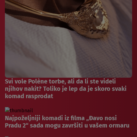
Svi vole Polène torbe, ali da li ste videli
njihov nakit? Toliko je lep da je skoro svaki
komad rasprodat
Najpoželjniji komadi iz filma „Đavo nosi
Pradu 2“ sada mogu završiti u vašem ormaru