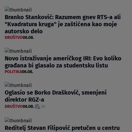
Branko Stanković: Razumem gnev RTS-a ali
"Kvadratura kruga" je zaštićena kao moje
autorsko delo
DRUŠTVO
06.08.
Novo istraživanje američkog IRI: Evo koliko
građana bi glasalo za studentsku listu
POLITIKA
06.08.
Oglasio se Borko Drašković, smenjeni
direktor RGZ-a
DRUŠTVO
06.08.
34
Reditelj Stevan Filipović pretučen u centru