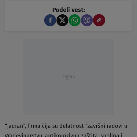
Podeli vest:
Oglas
“Jadran”, firma čija su delatnost “završni radovi u
građevinarstvu, antikorozivna zaštita, spoljna i