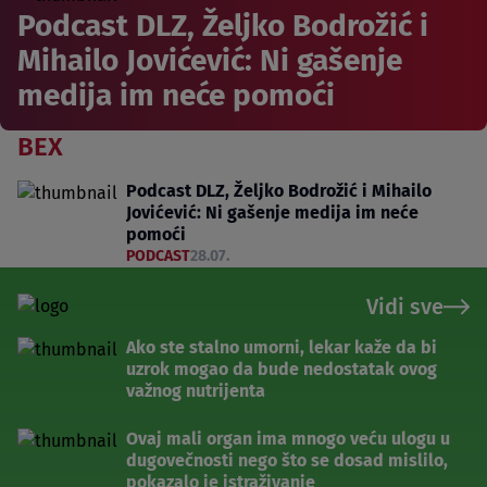
Podcast DLZ, Željko Bodrožić i
Mihailo Jovićević: Ni gašenje
medija im neće pomoći
BEX
Podcast DLZ, Željko Bodrožić i Mihailo
Jovićević: Ni gašenje medija im neće
pomoći
PODCAST
28.07.
Vidi sve
Ako ste stalno umorni, lekar kaže da bi
uzrok mogao da bude nedostatak ovog
važnog nutrijenta
Ovaj mali organ ima mnogo veću ulogu u
dugovečnosti nego što se dosad mislilo,
pokazalo je istraživanje