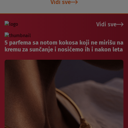
Vidi sve
Vidi sve
5 parfema sa notom kokosa koji ne mirišu na
kremu za sunčanje i nosićemo ih i nakon leta