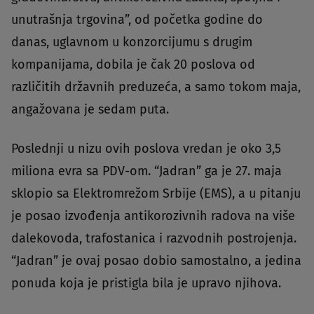
unutrašnja trgovina”, od početka godine do
danas, uglavnom u konzorcijumu s drugim
kompanijama, dobila je čak 20 poslova od
različitih državnih preduzeća, a samo tokom maja,
angažovana je sedam puta.
Poslednji u nizu ovih poslova vredan je oko 3,5
miliona evra sa PDV-om. “Jadran” ga je 27. maja
sklopio sa Elektromrežom Srbije (EMS), a u pitanju
je posao izvođenja antikorozivnih radova na više
dalekovoda, trafostanica i razvodnih postrojenja.
“Jadran” je ovaj posao dobio samostalno, a jedina
ponuda koja je pristigla bila je upravo njihova.