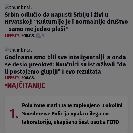
Srbin odlučio da napusti Srbiju i živi u
Hrvatskoj: "Kulturnije je i normalnije društvo
- samo me jedno plaši"
LIFESTYLE
06.08.
9
Godinama smo bili sve inteligentniji, a onda
se desio preokret: Naučnici su istraživali "da
li postajemo gluplji" i evo rezultata
LIFESTYLE
06.08.
NAJČITANIJE
Pola tone marihuane zaplenjeno u okolini
1.
Smedereva: Policija upala u ilegalnu
laboratoriju, uhapšeno šest osoba FOTO