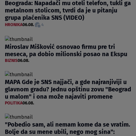
Beograda: Napadači mu oteli telefon, tukli ga
metalnom stolicom, tvrdi da je u pitanju
grupa plaćenika SNS (VIDEO)
HRONIKA
06.08.
4
Miroslav Mišković osnovao firmu pre tri
meseca, pa dobio milionski posao na Ekspu
BIZNIS
06.08.
MAPA Gde je SNS najjači, a gde najranjiviji u
glavnom gradu? Jednu opštinu zovu "Beograd
u malom" i ona može najaviti promene
POLITIKA
06.08.
"Pobedio sam, ali nemam kome da se vratim.
Bolje da su mene ubili, nego mog sina":