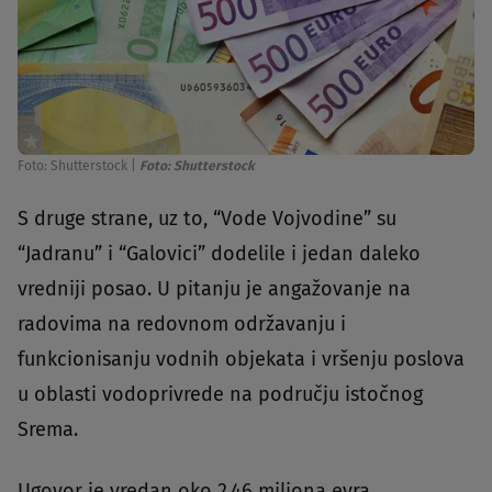
Foto: Shutterstock
|
Foto: Shutterstock
S druge strane, uz to, “Vode Vojvodine” su
“Jadranu” i “Galovici” dodelile i jedan daleko
vredniji posao. U pitanju je angažovanje na
radovima na redovnom održavanju i
funkcionisanju vodnih objekata i vršenju poslova
u oblasti vodoprivrede na području istočnog
Srema.
Ugovor je vredan oko 2,46 miliona evra.