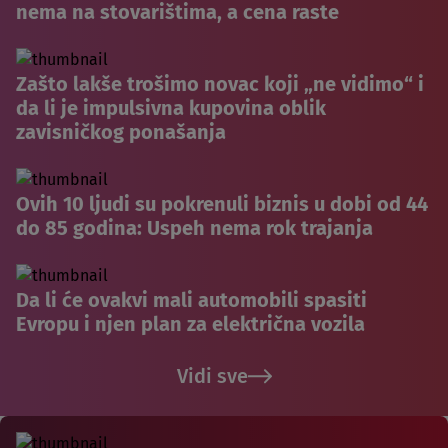
nema na stovarištima, a cena raste
Zašto lakše trošimo novac koji „ne vidimo“ i
da li je impulsivna kupovina oblik
zavisničkog ponašanja
Ovih 10 ljudi su pokrenuli biznis u dobi od 44
do 85 godina: Uspeh nema rok trajanja
Da li će ovakvi mali automobili spasiti
Evropu i njen plan za električna vozila
Vidi sve