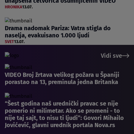
uhapšena četvorica osumnjičenih VIDEO
HRONIKA
13.07.
Drama nadomak Pariza: Vatra stigla do
naselja, evakuisano 1.000 ljudi
SVET
13.07.
Vidi sve
VIDEO Broj žrtava velikog požara u Španiji
porastao na 13, preminula jedna Britanka
“Šest godina naš urednički pravac se nije
pomerio ni milimetar. Ako se promeni - to
nije taj sajt, to nisu ti ljudi”: Govori Mihailo
Jovićević, glavni urednik portala Nova.rs