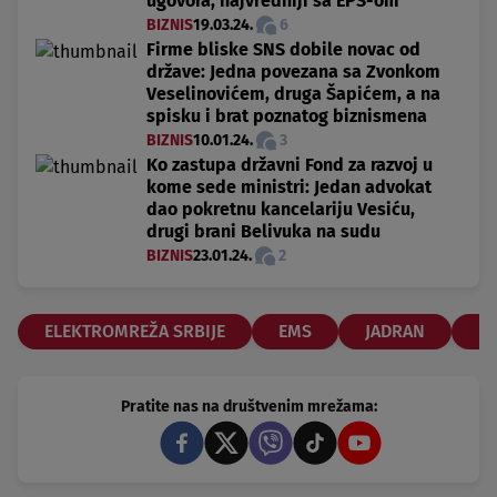
ugovora, najvredniji sa EPS-om
BIZNIS
19.03.24.
6
Firme bliske SNS dobile novac od
države: Jedna povezana sa Zvonkom
Veselinovićem, druga Šapićem, a na
spisku i brat poznatog biznismena
BIZNIS
10.01.24.
3
Ko zastupa državni Fond za razvoj u
kome sede ministri: Jedan advokat
dao pokretnu kancelariju Vesiću,
drugi brani Belivuka na sudu
BIZNIS
23.01.24.
2
ELEKTROMREŽA SRBIJE
EMS
JADRAN
P
Pratite nas na društvenim mrežama: