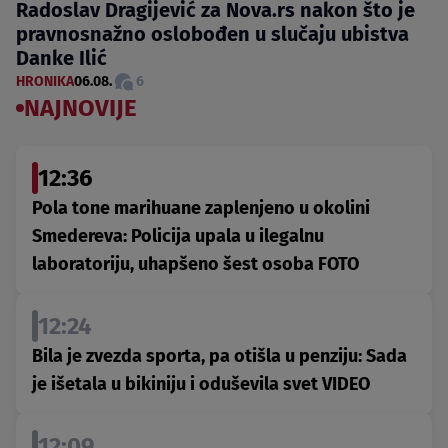
Radoslav Dragijević za Nova.rs nakon što je
pravnosnažno oslobođen u slučaju ubistva
Danke Ilić
HRONIKA
06.08.
6
NAJNOVIJE
12:36
Pola tone marihuane zaplenjeno u okolini
Smedereva: Policija upala u ilegalnu
laboratoriju, uhapšeno šest osoba FOTO
12:24
Bila je zvezda sporta, pa otišla u penziju: Sada
je išetala u bikiniju i oduševila svet VIDEO
12:09