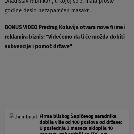
„Vladislav Ribnikar“, u kojoj se 3. maja prošle
godine desio nezapamćen masakr.
BONUS VIDEO Predrag Koluvija otvara nove firme i
reklamira biznis: "Videćemo da li će možda dobiti
subvencije i pomoć države"
Firma bliskog Šapićevog saradnika
dobila više od 100 poslova od države:
U poslednja 3 meseca sklopila 10