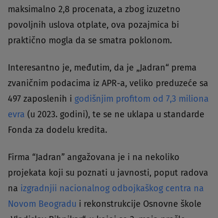
maksimalno 2,8 procenata, a zbog izuzetno
povoljnih uslova otplate, ova pozajmica bi
praktično mogla da se smatra poklonom.
Interesantno je, međutim, da je „Jadran“ prema
zvaničnim podacima iz APR-a, veliko preduzeće sa
497 zaposlenih i
godišnjim profitom od 7,3 miliona
evra
(u 2023. godini), te se ne uklapa u standarde
Fonda za dodelu kredita.
Firma “Jadran” angažovana je i na nekoliko
projekata koji su poznati u javnosti, poput radova
na
izgradnjii nacionalnog odbojkaškog centra na
Novom Beogradu
i rekonstrukcije Osnovne škole