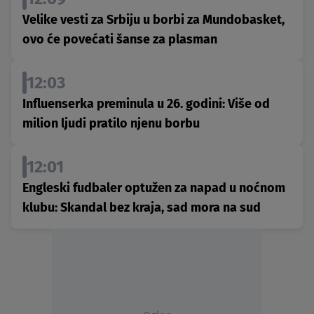
Velike vesti za Srbiju u borbi za Mundobasket,
ovo će povećati šanse za plasman
12:03
Influenserka preminula u 26. godini: Više od
milion ljudi pratilo njenu borbu
12:01
Engleski fudbaler optužen za napad u noćnom
klubu: Skandal bez kraja, sad mora na sud