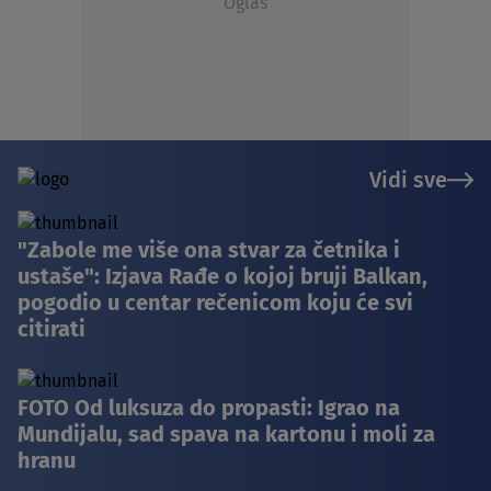
Oglas
Vidi sve
"Zabole me više ona stvar za četnika i
ustaše": Izjava Rađe o kojoj bruji Balkan,
pogodio u centar rečenicom koju će svi
citirati
FOTO Od luksuza do propasti: Igrao na
Mundijalu, sad spava na kartonu i moli za
hranu