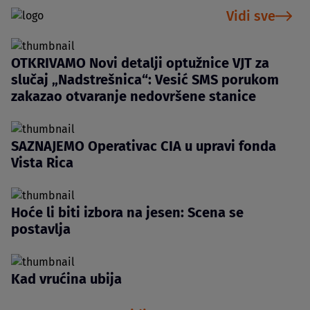
Vidi sve
OTKRIVAMO Novi detalji optužnice VJT za
slučaj „Nadstrešnica“: Vesić SMS porukom
zakazao otvaranje nedovršene stanice
SAZNAJEMO Operativac CIA u upravi fonda
Vista Rica
Hoće li biti izbora na jesen: Scena se
postavlja
Kad vrućina ubija