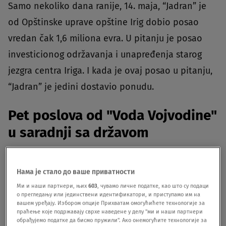
Samo nekoliko dana ranije, 14. maja, “Jadran” je
od Opštinske uprave opštine Irig dobio posao
vredan čak 1,6 miliona evra. U pitanju je posao
investicionog održavanja i unapređenja starog
jezgra centra Iriga. I kada je ovaj posao u pitanju,
“Jadran” je jedini dostavio ponudu.
Pet poslova od "Voda Vojvodine"
u saradnji sa državom
Ova firma je tokom maja meseca dobila
još pet
Нама је стало до ваше приватности
poslova
, a svih pet dodelilo je isto državno
Ми и наши партнери, њих
603
, чувамо личне податке, као што су подаци
preduzeće, “Vode Vojvodine”. Njihova ukupna
о прегледању или јединствени идентификатори, и приступамо им на
вашем уређају. Избором опције Прихватам омогућићете технологије за
vrednost veća je od 3,5 miliona evra. U svih pet
праћење које подржавају сврхе наведене у делу "ми и наши партнери
обрађујемо податке да бисмо пружили". Ако онемогућите технологије за