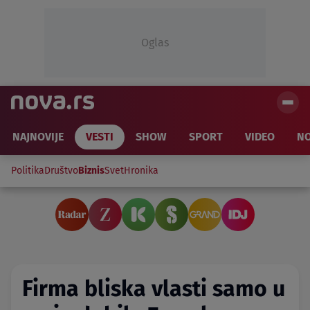
Oglas
NAJNOVIJE
VESTI
SHOW
SPORT
VIDEO
NO
Politika
Društvo
Biznis
Svet
Hronika
Firma bliska vlasti samo u