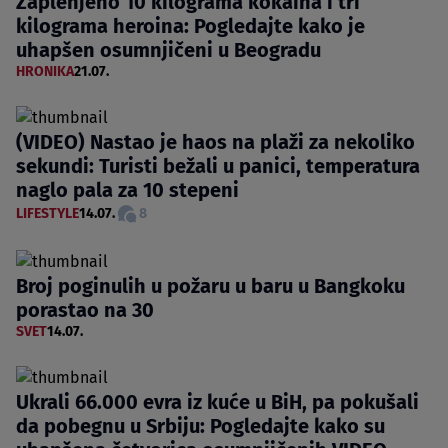
Zaplenjeno 10 kilograma kokaina i tri
kilograma heroina: Pogledajte kako je
uhapšen osumnjičeni u Beogradu
HRONIKA
21.07.
(VIDEO) Nastao je haos na plaži za nekoliko
sekundi: Turisti bežali u panici, temperatura
naglo pala za 10 stepeni
LIFESTYLE
14.07.
8
Broj poginulih u požaru u baru u Bangkoku
porastao na 30
SVET
14.07.
Ukrali 66.000 evra iz kuće u BiH, pa pokušali
da pobegnu u Srbiju: Pogledajte kako su