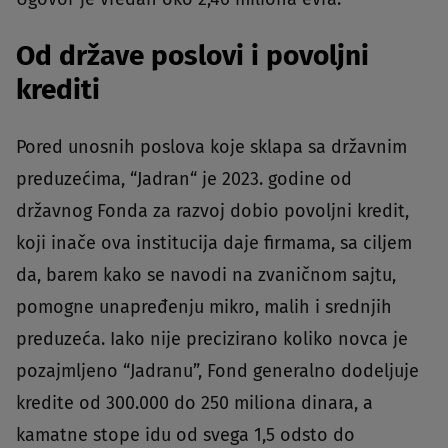
Od države poslovi i povoljni
krediti
Pored unosnih poslova koje sklapa sa državnim
preduzećima, “Jadran“ je 2023. godine od
državnog Fonda za razvoj dobio povoljni kredit,
koji inače ova institucija daje firmama, sa ciljem
da, barem kako se navodi na zvaničnom sajtu,
pomogne unapređenju mikro, malih i srednjih
preduzeća. Iako nije precizirano koliko novca je
pozajmljeno “Jadranu”, Fond generalno dodeljuje
kredite od 300.000 do 250 miliona dinara, a
kamatne stope idu od svega 1,5 odsto do