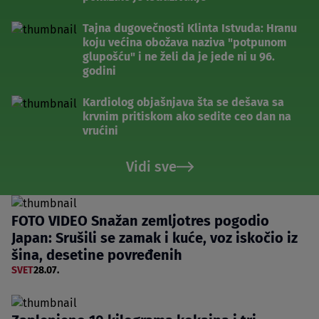
Tajna dugovečnosti Klinta Istvuda: Hranu
koju većina obožava naziva "potpunom
glupošću" i ne želi da je jede ni u 96.
godini
Kardiolog objašnjava šta se dešava sa
krvnim pritiskom ako sedite ceo dan na
vrućini
Vidi sve
FOTO VIDEO Snažan zemljotres pogodio
Japan: Srušili se zamak i kuće, voz iskočio iz
šina, desetine povređenih
SVET
28.07.