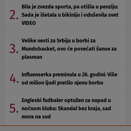
Bila je zvezda sporta, pa otišla u penziju:
2.
Sada je išetala u bikiniju i oduševila svet
VIDEO
Velike vesti za Srbiju u borbi za
3.
Mundobasket, ovo će povećati šanse za
plasman
4.
Influenserka preminula u 26. godini: Više
od milion ljudi pratilo njenu borbu
Engleski fudbaler optužen za napad u
5.
noćnom klubu: Skandal bez kraja, sad
mora na sud