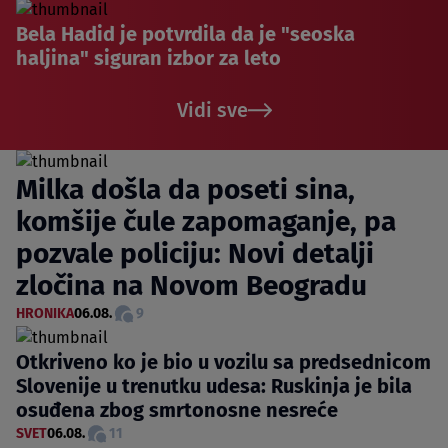
Bela Hadid je potvrdila da je "seoska
haljina" siguran izbor za leto
Vidi sve
Milka došla da poseti sina,
komšije čule zapomaganje, pa
pozvale policiju: Novi detalji
zločina na Novom Beogradu
HRONIKA
06.08.
9
Otkriveno ko je bio u vozilu sa predsednicom
Slovenije u trenutku udesa: Ruskinja je bila
osuđena zbog smrtonosne nesreće
SVET
06.08.
11