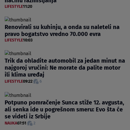
načinu razmišljanja
LIFESTYLE
11:20
Renovirali su kuhinju, a onda su naleteli na
pravo bogatstvo vredno 70.000 evra
LIFESTYLE
10:03
Trik da ohladite automobil za jedan minut na
najgoroj vrućini: Ne morate da palite motor
ili klima uređaj
LIFESTYLE
09:22
6
Potpuno pomračenje Sunca stiže 12. avgusta,
ali senka ide u pogrešnom smeru: Evo šta će
se videti iz Srbije
NAUKA
07:51
2