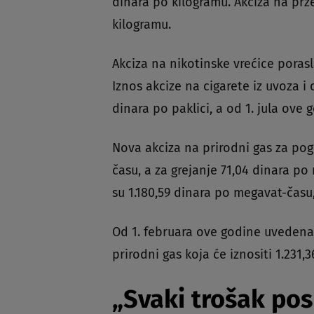
dinara po kilogramu. Akciza na prže
kilogramu.
Akciza na nikotinske vrećice porasl
Iznos akcize na cigarete iz uvoza i
dinara po paklici, a od 1. jula ove
Nova akciza na prirodni gas za pog
času, a za grejanje 71,04 dinara po
su 1.180,59 dinara po megavat-čas
Od 1. februara ove godine uvedena
prirodni gas koja će iznositi 1.231
„Svaki trošak pos