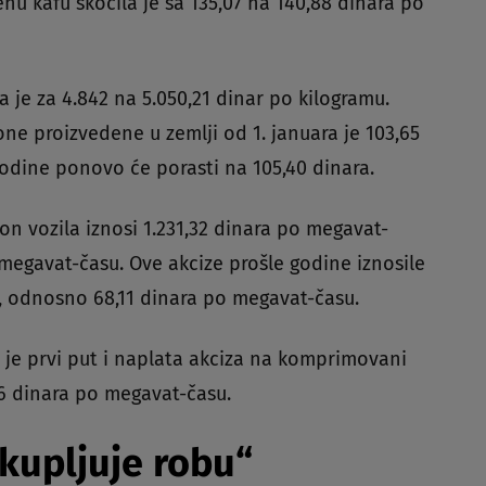
nu kafu skočila je sa 135,07 na 140,88 dinara po
a je za 4.842 na 5.050,21 dinar po kilogramu.
 one proizvedene u zemlji od 1. januara je 103,65
 godine ponovo će porasti na 105,40 dinara.
on vozila iznosi 1.231,32 dinara po megavat-
 megavat-času. Ove akcize prošle godine iznosile
u, odnosno 68,11 dinara po megavat-času.
 je prvi put i naplata akciza na komprimovani
,36 dinara po megavat-času.
kupljuje robu“