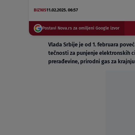
BIZNIS
11.02.2025. 06:57
Postavi Nova.rs za omiljeni Google izvor
Vlada Srbije je od 1. februara poveć
tečnosti za punjenje elektronskih c
prerađevine, prirodni gas za krajnj