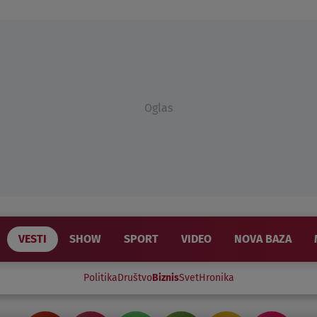
Oglas
VESTI
SHOW
SPORT
VIDEO
NOVA BAZA
Politika
Društvo
Biznis
Svet
Hronika