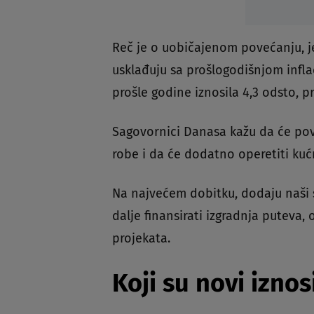
Reč je o uobičajenom povećanju, je
usklađuju sa prošlogodišnjom inflaci
prošle godine iznosila 4,3 odsto, 
Sagovornici Danasa kažu da će pove
robe i da će dodatno operetiti ku
Na najvećem dobitku, dodaju naši s
dalje finansirati izgradnja puteva, 
projekata.
Koji su novi iznos