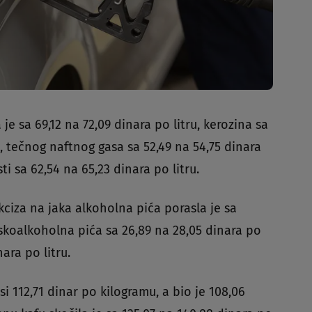
je sa 69,12 na 72,09 dinara po litru, kerozina sa
, tečnog naftnog gasa sa 52,49 na 54,75 dinara
i sa 62,54 na 65,23 dinara po litru.
kciza na jaka alkoholna pića porasla je sa
iskoalkoholna pića sa 26,89 na 28,05 dinara po
nara po litru.
i 112,71 dinar po kilogramu, a bio je 108,06