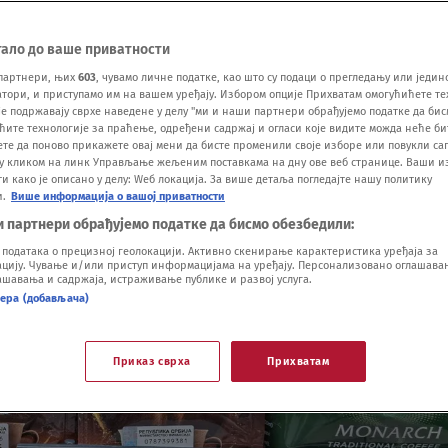
тало до ваше приватности
партнери, њих
603
, чувамо личне податке, као што су подаци о прегледању или једин
ори, и приступамо им на вашем уређају. Избором опције Прихватам омогућићете те
е подржавају сврхе наведене у делу "ми и наши партнери обрађујемо податке да бис
ћите технологије за праћење, одређени садржај и огласи које видите можда неће б
ете да поново прикажете овај мени да бисте променили своје изборе или повукли саг
у кликом на линк Управљање жељеним поставкама на дну ове веб странице. Ваши и
 како је описано у делу: Wеб локација. За више детаља погледајте нашу политику
и.
Више информација о вашој приватности
и партнери обрађујемо податке да бисмо обезбедили:
одатака о прецизној геолокацији. Активно скенирање карактеристика уређаја за
ију. Чување и/или приступ информацијама на уређају. Персонализовано оглашавањ
шавања и садржаја, истраживање публике и развој услуга.
нера (добављача)
Приказ сврха
Прихватам