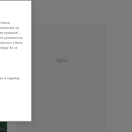
ствени
хнологије за
мо пружили".
ити релевантни
ласност у било
збори ће се
Oglas
е и садржај,