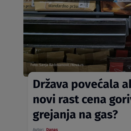
Foto: Sanja Radovanović/Nova.rs
Država povećala ak
novi rast cena gori
grejanja na gas?
Autor:
Danas