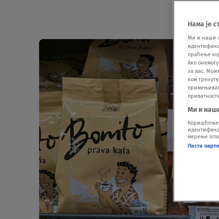
Нама је с
Ми и наши 
идентификат
праћење кој
Ако онемогу
за вас. Мож
ком тренутк
примењивати
приватност
Ми и наш
Коришћење п
идентификац
мерење огла
Листа парт