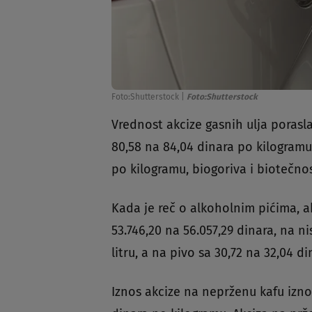
Foto:Shutterstock
|
Foto:Shutterstock
Vrednost akcize gasnih ulja porasla 
80,58 na 84,04 dinara po kilogramu
po kilogramu, biogoriva i biotečnost
Kada je reč o alkoholnim pićima, a
53.746,20 na 56.057,29 dinara, na n
litru, a na pivo sa 30,72 na 32,04 di
Iznos akcize na neprženu kafu iznos