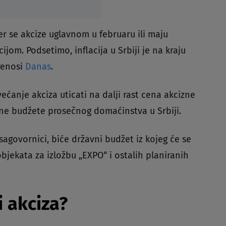
r se akcize uglavnom u februaru ili maju
jom. Podsetimo, inflacija u Srbiji je na kraju
prenosi
Danas
.
ćanje akciza uticati na dalji rast cena akcizne
ćne budžete prosečnog domaćinstva u Srbiji.
agovornici, biće državni budžet iz kojeg će se
objekata za izložbu „EXPO“ i ostalih planiranih
i akciza?