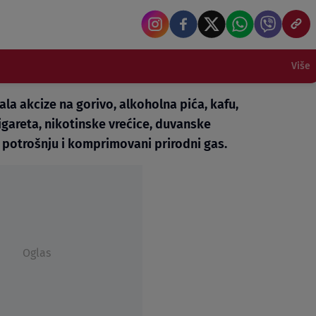
Više
ala akcize na gorivo, alkoholna pića, kafu,
igareta, nikotinske vrećice, duvanske
u potrošnju i komprimovani prirodni gas.
Oglas