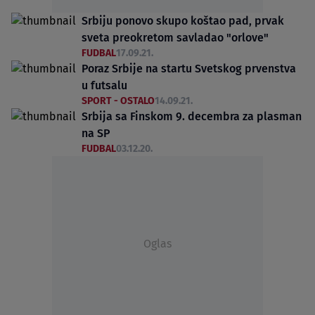
Srbiju ponovo skupo koštao pad, prvak
sveta preokretom savladao "orlove"
FUDBAL
17.09.21.
Poraz Srbije na startu Svetskog prvenstva
u futsalu
SPORT - OSTALO
14.09.21.
Srbija sa Finskom 9. decembra za plasman
na SP
FUDBAL
03.12.20.
Oglas