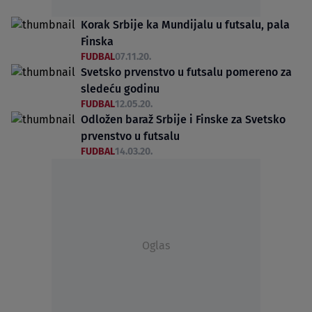
Korak Srbije ka Mundijalu u futsalu, pala
Finska
FUDBAL
07.11.20.
Svetsko prvenstvo u futsalu pomereno za
sledeću godinu
FUDBAL
12.05.20.
Odložen baraž Srbije i Finske za Svetsko
prvenstvo u futsalu
FUDBAL
14.03.20.
Oglas