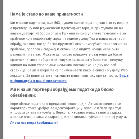
VIDEO Navijači bruje o skandal na
Svetskom prvenstvu: Francuski golman
Нама је стало до ваше приватности
namerno primio gol? Pogledajte kako se
Ми и наши партнери, њих
603
, чувамо личне податке, као што су подаци
sklonio
о прегледању или јединствени идентификатори, и приступамо им на
FUDBAL
23.09.24.
вашем уређају. Избором опције Прихватам омогућићете технологије за
Srbija juri prolaz na Svetsko prvenstvo,
праћење које подржавају сврхе наведене у делу "ми и наши партнери
обрађујемо податке да бисмо пружили". Ако онемогућите технологије за
selektor objavio spisak igrača
праћење, одређени садржај и огласи које видите можда неће бити
SPORT - OSTALO
28.09.23.
релевантни за вас. Можете да поново прикажете овај мени да бисте
променили своје изборе или повукли сагласност у било ком тренутку
кликом на линк Управљање жељеним поставкама на дну ове веб
странице. Ваши избори ће се примењивати како је описано у делу: Wеб
локација. За више детаља погледајте нашу политику приватности.
Више
информација о вашој приватности
Ми и наши партнери обрађујемо податке да бисмо
Oglas
обезбедили:
Коришћење података о прецизној геолокацији. Активно скенирање
карактеристика уређаја за идентификацију. Чување и/или приступ
информацијама на уређају. Персонализовано оглашавање и садржај,
мерење оглашавања и садржаја, истраживање публике и развој услуга.
Листа партнера (добављача)
INTERVJU "Hoću u istoriju s muškarcima,