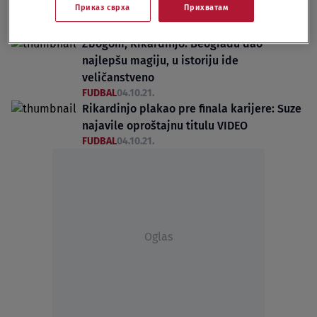
Приказ сврха
Прихватам
pa kraj sa ženama"
SPORT - OSTALO
02.11.21.
Zbogom, Rikardinjo: Beogradu dao
najlepšu magiju, u istoriju ide
veličanstveno
FUDBAL
04.10.21.
Rikardinjo plakao pre finala karijere: Suze
najavile oproštajnu titulu VIDEO
FUDBAL
04.10.21.
Oglas