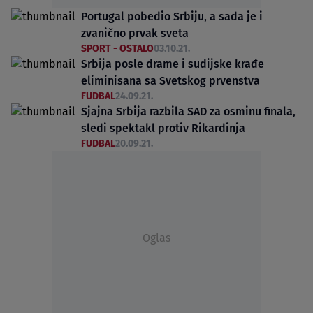
Portugal pobedio Srbiju, a sada je i
zvanično prvak sveta
SPORT - OSTALO
03.10.21.
Srbija posle drame i sudijske krađe
eliminisana sa Svetskog prvenstva
FUDBAL
24.09.21.
Sjajna Srbija razbila SAD za osminu finala,
sledi spektakl protiv Rikardinja
FUDBAL
20.09.21.
Oglas