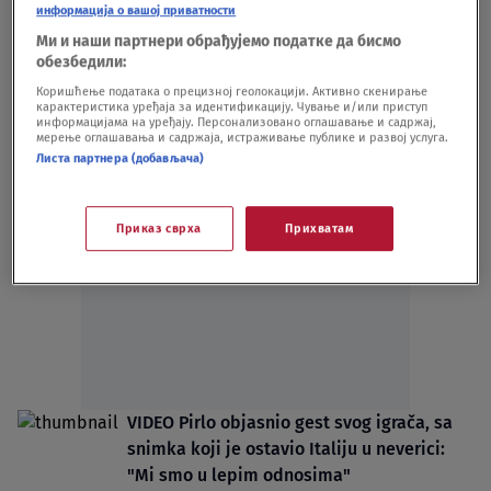
информација о вашој приватности
eksplodirala na tribini, povređeno dete
Ми и наши партнери обрађујемо податке да бисмо
FUDBAL
17.03.24.
обезбедили:
VIDEO Kad sve pođe naopako: Bizarna
Коришћење података о прецизној геолокацији. Активно скенирање
greška i gol kakav se retko viđa
карактеристика уређаја за идентификацију. Чување и/или приступ
информацијама на уређају. Персонализовано оглашавање и садржај,
FUDBAL
16.03.24.
мерење оглашавања и садржаја, истраживање публике и развој услуга.
Листа партнера (добављача)
Приказ сврха
Прихватам
Oglas
VIDEO Pirlo objasnio gest svog igrača, sa
snimka koji je ostavio Italiju u neverici:
"Mi smo u lepim odnosima"