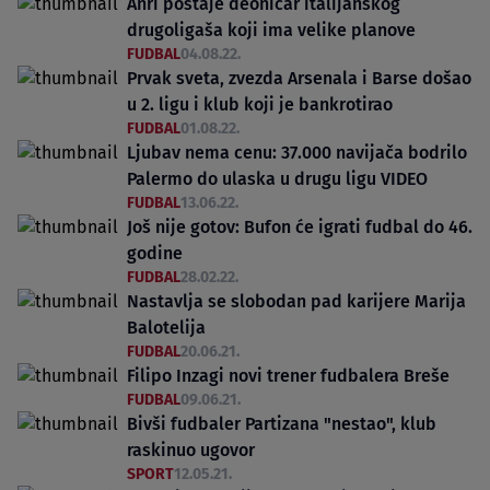
Anri postaje deoničar italijanskog
drugoligaša koji ima velike planove
FUDBAL
04.08.22.
Prvak sveta, zvezda Arsenala i Barse došao
u 2. ligu i klub koji je bankrotirao
FUDBAL
01.08.22.
Ljubav nema cenu: 37.000 navijača bodrilo
Palermo do ulaska u drugu ligu VIDEO
FUDBAL
13.06.22.
Još nije gotov: Bufon će igrati fudbal do 46.
godine
FUDBAL
28.02.22.
Nastavlja se slobodan pad karijere Marija
Balotelija
FUDBAL
20.06.21.
Filipo Inzagi novi trener fudbalera Breše
FUDBAL
09.06.21.
Bivši fudbaler Partizana "nestao", klub
raskinuo ugovor
SPORT
12.05.21.