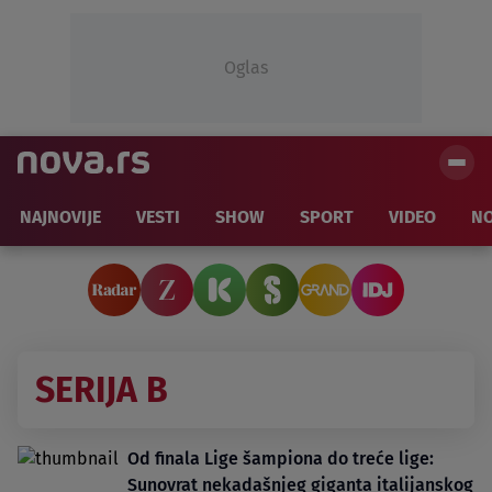
Oglas
NAJNOVIJE
VESTI
SHOW
SPORT
VIDEO
NO
SERIJA B
Od finala Lige šampiona do treće lige:
Sunovrat nekadašnjeg giganta italijanskog