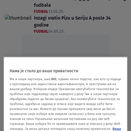
fudbala
FUDBAL
13.05.25.
Inzagi vratio Pizu u Seriju A posle 34
godine
FUDBAL
04.05.25.
Oglas
Нама је стало до ваше приватности
Ми и наши партнери, њих
603
, чувамо личне податке, као што су подаци
о прегледању или јединствени идентификатори, и приступамо им на
вашем уређају. Избором опције Прихватам омогућићете технологије за
праћење које подржавају сврхе наведене у делу "ми и наши партнери
обрађујемо податке да бисмо пружили". Ако онемогућите технологије за
праћење, одређени садржај и огласи које видите можда неће бити
релевантни за вас. Можете да поново прикажете овај мени да бисте
Navijači "okupirali" grad: Napravili ludnicu
променили своје изборе или повукли сагласност у било ком тренутку
zbog istorijskog uspeha kluba
кликом на линк Управљање жељеним поставкама на дну ове веб
странице. Ваши избори ће се примењивати како је описано у делу: Wеб
FUDBAL
26.04.25.
локација. За више детаља погледајте нашу политику приватности.
Више
Užasan incident na utakmici: Petarda