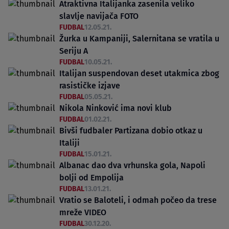
Atraktivna Italijanka zasenila veliko
slavlje navijača FOTO
FUDBAL
12.05.21.
Žurka u Kampaniji, Salernitana se vratila u
Seriju A
FUDBAL
10.05.21.
Italijan suspendovan deset utakmica zbog
rasističke izjave
FUDBAL
05.05.21.
Nikola Ninković ima novi klub
FUDBAL
01.02.21.
Bivši fudbaler Partizana dobio otkaz u
Italiji
FUDBAL
15.01.21.
Albanac dao dva vrhunska gola, Napoli
bolji od Empolija
FUDBAL
13.01.21.
Vratio se Baloteli, i odmah počeo da trese
mreže VIDEO
FUDBAL
30.12.20.