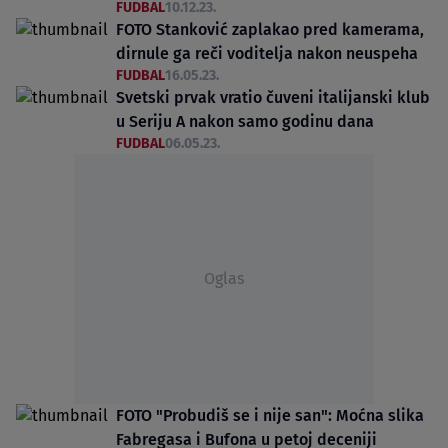
FUDBAL
10.12.23.
FOTO Stanković zaplakao pred kamerama,
dirnule ga reči voditelja nakon neuspeha
FUDBAL
16.05.23.
Svetski prvak vratio čuveni italijanski klub
u Seriju A nakon samo godinu dana
FUDBAL
06.05.23.
Oglas
FOTO "Probudiš se i nije san": Moćna slika
Fabregasa i Bufona u petoj deceniji