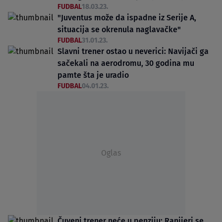
FUDBAL
18.03.23.
"Juventus može da ispadne iz Serije A,
situacija se okrenula naglavačke"
FUDBAL
31.01.23.
Slavni trener ostao u neverici: Navijači ga
sačekali na aerodromu, 30 godina mu
pamte šta je uradio
FUDBAL
04.01.23.
Oglas
Čuveni trener neće u penziju: Ranijeri se