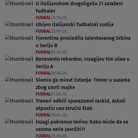
U italijanskom drugoligašu 21 zaraženi
fudbaler
FUDBAL
26.10.20.
Ubijen italijanski fudbalski sudija
FUDBAL
22.09.20.
Fjorentina prosledila talentovanog Srbina
u Seriju B
FUDBAL
01.09.20.
Benevento rekordno, Inzagijev tim ušao u
Seriju A
FUDBAL
29.06.20.
Slomio ga minut ćutanja: Trener u suzama
zbog smrti majke
FUDBAL
21.06.20.
Treneri odbili sporazumni raskid, Askoli
otpustio ceo stručni štab
FUDBAL
16.04.20.
Inzagi pokrenuo lavinu: Kako misle da se
sezona neće završiti?!
FUDBAL
29.03.20.