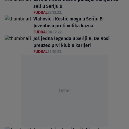
seli u Seriju B
FUDBAL
23.12.22.
Vlahović i Kostić mogu u Seriju B:
Juventusu preti velika kazna
FUDBAL
06.12.22.
Još jedna legenda u Seriji B, De Rosi
preuzeo prvi klub u karijeri
FUDBAL
11.10.22.
Oglas