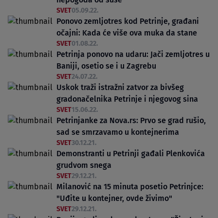
SVET
05.09.22.
Ponovo zemljotres kod Petrinje, građani
očajni: Kada će više ova muka da stane
SVET
01.08.22.
Petrinja ponovo na udaru: Jači zemljotres u
Baniji, osetio se i u Zagrebu
SVET
24.07.22.
Uskok traži istražni zatvor za bivšeg
gradonačelnika Petrinje i njegovog sina
SVET
15.06.22.
Petrinjanke za Nova.rs: Prvo se grad rušio,
sad se smrzavamo u kontejnerima
SVET
30.12.21.
Demonstranti u Petrinji gađali Plenkovića
grudvom snega
SVET
29.12.21.
Milanović na 15 minuta posetio Petrinjce:
"Uđite u kontejner, ovde živimo"
SVET
29.12.21.