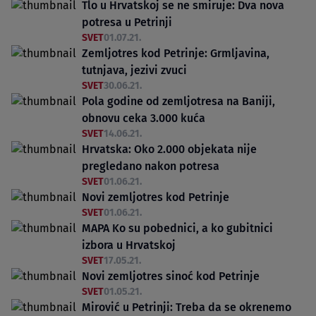
Tlo u Hrvatskoj se ne smiruje: Dva nova
potresa u Petrinji
SVET
01.07.21.
Zemljotres kod Petrinje: Grmljavina,
tutnjava, jezivi zvuci
SVET
30.06.21.
Pola godine od zemljotresa na Baniji,
obnovu ceka 3.000 kuća
SVET
14.06.21.
Hrvatska: Oko 2.000 objekata nije
pregledano nakon potresa
SVET
01.06.21.
Novi zemljotres kod Petrinje
SVET
01.06.21.
MAPA Ko su pobednici, a ko gubitnici
izbora u Hrvatskoj
SVET
17.05.21.
Novi zemljotres sinoć kod Petrinje
SVET
01.05.21.
Mirović u Petrinji: Treba da se okrenemo