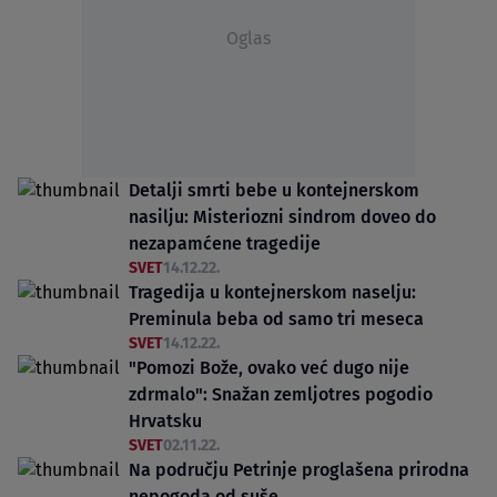
Oglas
Detalji smrti bebe u kontejnerskom
nasilju: Misteriozni sindrom doveo do
nezapamćene tragedije
SVET
14.12.22.
Tragedija u kontejnerskom naselju:
Preminula beba od samo tri meseca
SVET
14.12.22.
"Pomozi Bože, ovako već dugo nije
zdrmalo": Snažan zemljotres pogodio
Hrvatsku
SVET
02.11.22.
Na području Petrinje proglašena prirodna
nepogoda od suše