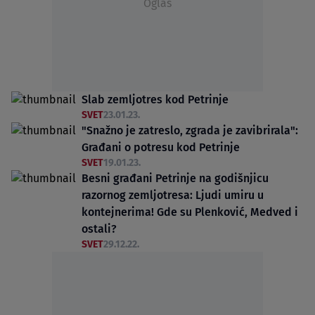
Oglas
Slab zemljotres kod Petrinje
SVET
23.01.23.
"Snažno je zatreslo, zgrada je zavibrirala":
Građani o potresu kod Petrinje
SVET
19.01.23.
Besni građani Petrinje na godišnjicu
razornog zemljotresa: Ljudi umiru u
kontejnerima! Gde su Plenković, Medved i
ostali?
SVET
29.12.22.