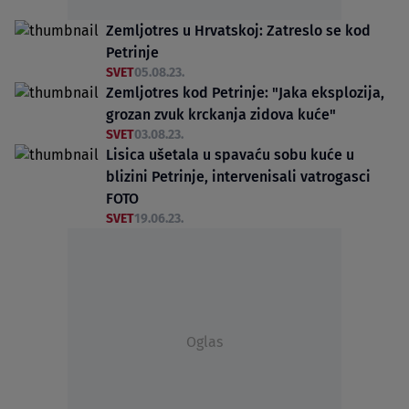
Zemljotres u Hrvatskoj: Zatreslo se kod
Petrinje
SVET
05.08.23.
Zemljotres kod Petrinje: "Jaka eksplozija,
grozan zvuk krckanja zidova kuće"
SVET
03.08.23.
Lisica ušetala u spavaću sobu kuće u
blizini Petrinje, intervenisali vatrogasci
FOTO
SVET
19.06.23.
Oglas