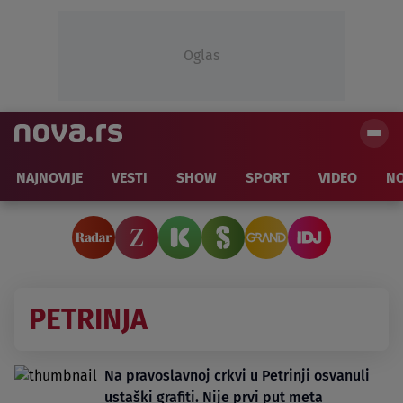
Oglas
NAJNOVIJE
VESTI
SHOW
SPORT
VIDEO
NO
PETRINJA
Na pravoslavnoj crkvi u Petrinji osvanuli
ustaški grafiti. Nije prvi put meta