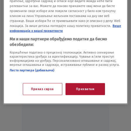
treslo šest sekundi"
праћење, одређени садржај и огласи које видите можда неће бити
релевантни за вас. Можете да поново прикажете овај мени да бисте
SVET
11.11.23.
променили своје изборе или повукли сагласност у било ком тренутку
Policija prekinula primopredaju droge u
кликом на линк Управљање жељеним поставкама на дну ове веб
Petrinji: Došlo je do pucnjave, za dve
странице. Ваши избори ће се примењивати како је описано у делу: Wеб
локација. За више детаља погледајте нашу политику приватности.
Више
osobe se traga
информација о вашој приватности
SVET
08.11.23.
Ми и наши партнери обрађујемо податке да бисмо
Drama u Hrvatskoj: U sudaru teško
обезбедили:
povređena dva vozača, vatrogasci ih
Коришћење података о прецизној геолокацији. Активно скенирање
izvlačili iz automobila
карактеристика уређаја за идентификацију. Чување и/или приступ
информацијама на уређају. Персонализовано оглашавање и садржај,
SVET
26.09.23.
мерење оглашавања и садржаја, истраживање публике и развој услуга.
Листа партнера (добављача)
Приказ сврха
Прихватам
Oglas