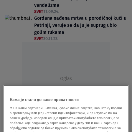
vandalizma
SVET
11.09.24.
Gordana nađena mrtva u porodičnoj kući u
Petrinji, veruje se da ju je suprug ubio
golim rukama
SVET
30.11.23.
Oglas
Нама је стало до ваше приватности
Ми и наши партнери, њих
603
, чувамо личне податке, као што су подаци
о прегледању или јединствени идентификатори, и приступамо им на
вашем уређају. Избором опције Прихватам омогућићете технологије за
Zemljotres pogodio Sloveniju, osetio se i u
праћење које подржавају сврхе наведене у делу "ми и наши партнери
Rijeci, Zagrebu i Petrinji: "Pošteno se
обрађујемо податке да бисмо пружили". Ако онемогућите технологије за