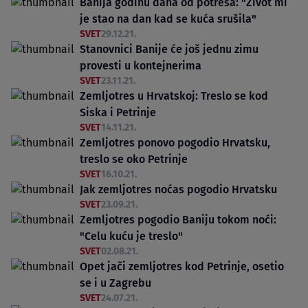
Banija godinu dana od potresa: "Život mi
je stao na dan kad se kuća srušila"
SVET
29.12.21.
Stanovnici Banije će još jednu zimu
provesti u kontejnerima
SVET
23.11.21.
Zemljotres u Hrvatskoj: Treslo se kod
Siska i Petrinje
SVET
14.11.21.
Zemljotres ponovo pogodio Hrvatsku,
treslo se oko Petrinje
SVET
16.10.21.
Jak zemljotres noćas pogodio Hrvatsku
SVET
23.09.21.
Zemljotres pogodio Baniju tokom noći:
"Celu kuću je treslo"
SVET
02.08.21.
Opet jači zemljotres kod Petrinje, osetio
se i u Zagrebu
SVET
24.07.21.