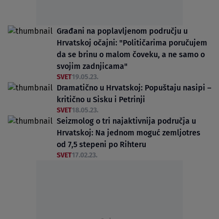
Građani na poplavljenom području u
Hrvatskoj očajni: "Političarima poručujem
da se brinu o malom čoveku, a ne samo o
svojim zadnjicama"
SVET
19.05.23.
Dramatično u Hrvatskoj: Popuštaju nasipi –
kritično u Sisku i Petrinji
SVET
18.05.23.
Seizmolog o tri najaktivnija područja u
Hrvatskoj: Na jednom moguć zemljotres
od 7,5 stepeni po Rihteru
SVET
17.02.23.