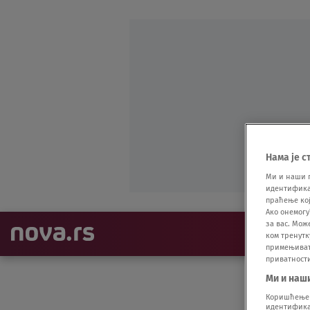
Нама је с
Ми и наши 
идентификат
праћење кој
Ако онемогу
за вас. Мож
NAJNOVIJE
ком тренутк
примењивати
приватност
Ми и наш
Коришћење п
идентификац