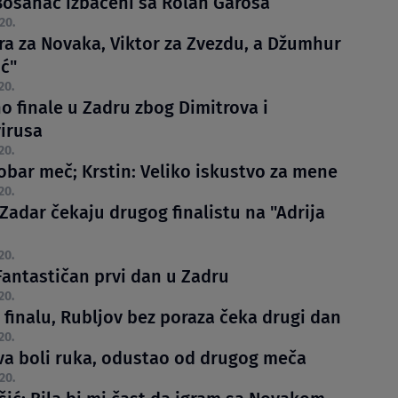
 Bosanac izbačeni sa Rolan Garosa
20.
gra za Novaka, Viktor za Zvezdu, a Džumhur
ić"
20.
o finale u Zadru zbog Dimitrova i
irusa
20.
Dobar meč; Krstin: Veliko iskustvo za mene
20.
Zadar čekaju drugog finalistu na "Adrija
20.
Fantastičan prvi dan u Zadru
20.
 finalu, Rubljov bez poraza čeka drugi dan
20.
va boli ruka, odustao od drugog meča
20.