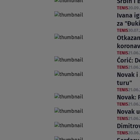
Srbin i
TENIS
20.09.
Ivana i
za "Đuk
TENIS
30.07.
Otkazan
koronav
TENIS
21.06.
Ćorić: 
TENIS
21.06.
Novak i 
turu"
TENIS
21.06.
Novak: 
TENIS
21.06.
Novak u
TENIS
21.06.
Dimitro
TENIS
20.06.