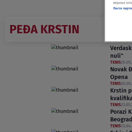
мерење огла
Листа парт
PEĐA KRSTIN
Verdask
nuli"
TENIS
25.05.
Novak Đ
Opena
TENIS
25.05.
Krstin 
kvalifik
TENIS
23.05.
Porazi K
Beogra
TENIS
12.04.