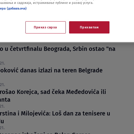
шавања и садржаја, истраживање публике и развој услуга.
нера (добављача)
Приказ сврха
Прихватам
o u četvrtfinalu Beograda, Srbin ostao "na
21.
oković danas izlazi na teren Belgrade
21.
prošao Korejca, sad čeka Međedovića ili
anta
21.
rstina i Milojevića: Loš dan za tenisere u
du
21.