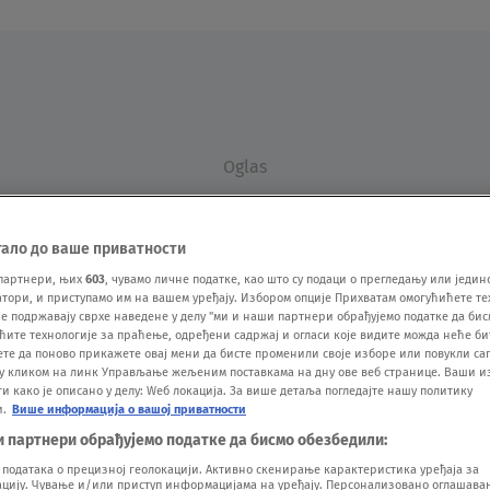
Oglas
тало до ваше приватности
партнери, њих
603
, чувамо личне податке, као што су подаци о прегледању или једин
ори, и приступамо им на вашем уређају. Избором опције Прихватам омогућићете те
е подржавају сврхе наведене у делу "ми и наши партнери обрађујемо податке да бис
ћите технологије за праћење, одређени садржај и огласи које видите можда неће б
ете да поново прикажете овај мени да бисте променили своје изборе или повукли саг
VESTI
SHOW
SPORT
VIDEO
NOVA BAZA
у кликом на линк Управљање жељеним поставкама на дну ове веб странице. Ваши и
 како је описано у делу: Wеб локација. За више детаља погледајте нашу политику
и.
Више информација о вашој приватности
и партнери обрађујемо податке да бисмо обезбедили:
одатака о прецизној геолокацији. Активно скенирање карактеристика уређаја за
ију. Чување и/или приступ информацијама на уређају. Персонализовано оглашавањ