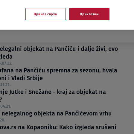
Приказ сврха
Прихватам
legalni objekat na Pančiću i dalje živi, evo
gleda
.07.22.
kafana na Pančiću spremna za sezonu, hvala
i i Vladi Srbije
.11.21.
je Jutke i Snežane - kraj za objekat na
?
.04.21.
 nelegalnog objekta na Pančićevom vrhu
20.
ova.rs na Kopaoniku: Kako izgleda srušeni