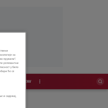
ствени
хнологије за
мо пружили".
ити релевантни
ласност у било
збори ће се
MAGAZIN
STAV
EKSKLUZIVNO
е и садржај,