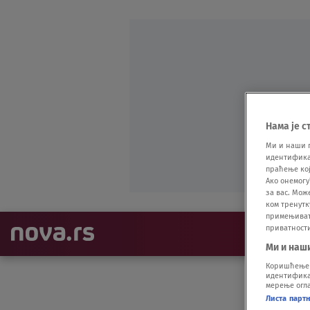
Нама је с
Ми и наши 
идентификат
праћење кој
Ако онемогу
за вас. Мож
ком тренутк
примењивати
приватност
NAJNOVIJE
Ми и наш
Коришћење п
идентификац
мерење огла
Листа парт