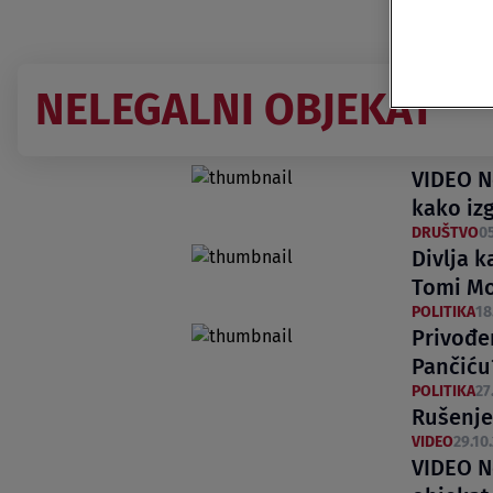
NELEGALNI OBJEKAT
VIDEO Ne
kako iz
DRUŠTVO
05
Divlja 
Tomi Mon
POLITIKA
18
Privođen
Pančiću
POLITIKA
27
Rušenje
VIDEO
29.10.
VIDEO N