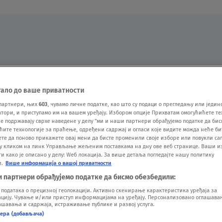
Oglas
тало до ваше приватности
партнери, њих
603
, чувамо личне податке, као што су подаци о прегледању или једин
ори, и приступамо им на вашем уређају. Избором опције Прихватам омогућићете те
е подржавају сврхе наведене у делу "ми и наши партнери обрађујемо податке да бис
ћите технологије за праћење, одређени садржај и огласи које видите можда неће б
ете да поново прикажете овај мени да бисте променили своје изборе или повукли саг
у кликом на линк Управљање жељеним поставкама на дну ове веб странице. Ваши и
 како је описано у делу: Wеб локација. За више детаља погледајте нашу политику
и.
Више информација о вашој приватности
VESTI
SHOW
SPORT
VIDEO
NOVA BAZA
и партнери обрађујемо податке да бисмо обезбедили:
одатака о прецизној геолокацији. Активно скенирање карактеристика уређаја за
ију. Чување и/или приступ информацијама на уређају. Персонализовано оглашавањ
шавања и садржаја, истраживање публике и развој услуга.
нера (добављача)