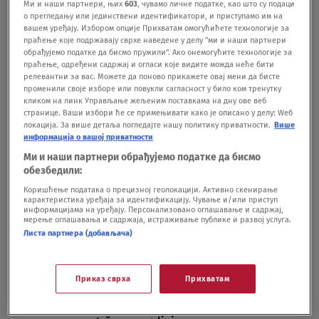
Ми и наши партнери, њих
603
, чувамо личне податке, као што су подаци
nekadašnjeg Jokićevog saigrača
о прегледању или јединствени идентификатори, и приступамо им на
EVROLIGA
10.12.25.
вашем уређају. Избором опције Прихватам омогућићете технологије за
праћење које подржавају сврхе наведене у делу "ми и наши партнери
Puca "bomba" u Evroligi: Povezivan sa
обрађујемо податке да бисмо пружили". Ако онемогућите технологије за
Partizanom, sad stiže u Evropu i oblači
праћење, одређени садржај и огласи које видите можда неће бити
crveno-belo
релевантни за вас. Можете да поново прикажете овај мени да бисте
променили своје изборе или повукли сагласност у било ком тренутку
EVROLIGA
09.12.25.
кликом на линк Управљање жељеним поставкама на дну ове веб
странице. Ваши избори ће се примењивати како је описано у делу: Wеб
локација. За више детаља погледајте нашу политику приватности.
Више
информација о вашој приватности
Ми и наши партнери обрађујемо податке да бисмо
обезбедили:
Oglas
Коришћење података о прецизној геолокацији. Активно скенирање
карактеристика уређаја за идентификацију. Чување и/или приступ
информацијама на уређају. Персонализовано оглашавање и садржај,
мерење оглашавања и садржаја, истраживање публике и развој услуга.
Листа партнера (добављача)
Приказ сврха
Прихватам
VIDEO Jokićeva reakcija koja se retko viđa:
Čuo poznati glas, odmah se okrenuo i