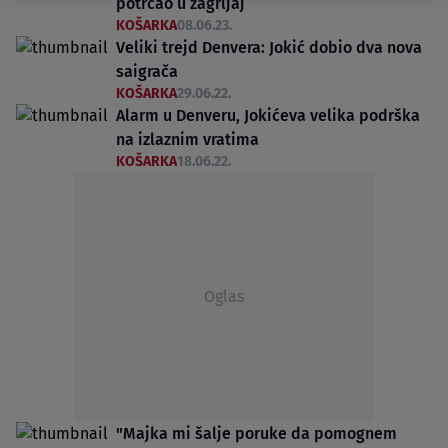
potrčao u zagrljaj
KOŠARKA
08.06.23.
Veliki trejd Denvera: Jokić dobio dva nova
saigrača
KOŠARKA
29.06.22.
Alarm u Denveru, Jokićeva velika podrška
na izlaznim vratima
KOŠARKA
18.06.22.
Oglas
"Majka mi šalje poruke da pomognem