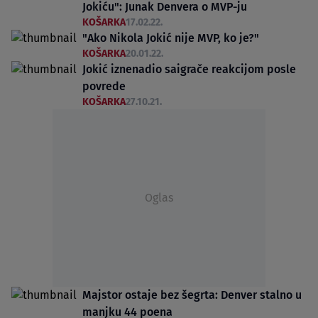
Jokiću": Junak Denvera o MVP-ju
KOŠARKA
17.02.22.
"Ako Nikola Jokić nije MVP, ko je?"
KOŠARKA
20.01.22.
Jokić iznenadio saigrače reakcijom posle
povrede
KOŠARKA
27.10.21.
Oglas
Majstor ostaje bez šegrta: Denver stalno u
manjku 44 poena