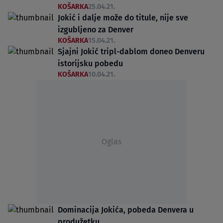
KOŠARKA
25.04.21.
Jokić i dalje može do titule, nije sve
izgubljeno za Denver
KOŠARKA
15.04.21.
Sjajni Jokić tripl-dablom doneo Denveru
istorijsku pobedu
KOŠARKA
10.04.21.
Oglas
Dominacija Jokića, pobeda Denvera u
produžetku