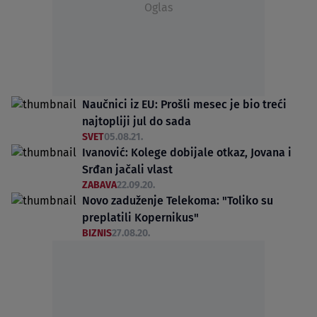
Oglas
Naučnici iz EU: Prošli mesec je bio treći
najtopliji jul do sada
SVET
05.08.21.
Ivanović: Kolege dobijale otkaz, Jovana i
Srđan jačali vlast
ZABAVA
22.09.20.
Novo zaduženje Telekoma: "Toliko su
preplatili Kopernikus"
BIZNIS
27.08.20.