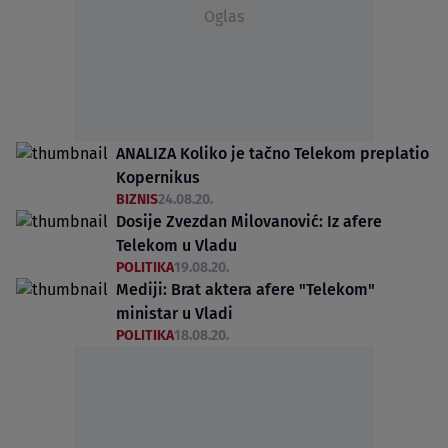
Oglas
ANALIZA Koliko je tačno Telekom preplatio
Kopernikus
BIZNIS
24.08.20.
Dosije Zvezdan Milovanović: Iz afere
Telekom u Vladu
POLITIKA
19.08.20.
Mediji: Brat aktera afere "Telekom"
ministar u Vladi
POLITIKA
18.08.20.