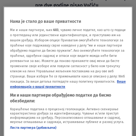
pre dve godine pisao Vučiću
POLITIKA
12.02.25.
Od Svetog Nikole 2021. do Vidovdana 2025:
Нама је стало до ваше приватности
Da li je četvrto pomeranje roka za
Ми и наши партнери, њих
603
, чувамо личне податке, као што су подаци
završetak auto-puta i poslednje
о прегледању или јединствени идентификатори, и приступамо им на
DRUŠTVO
16.11.24.
вашем уређају. Избором опције Прихватам омогућићете технологије за
1
праћење које подржавају сврхе наведене у делу "ми и наши партнери
обрађујемо податке да бисмо пружили". Ако онемогућите технологије за
праћење, одређени садржај и огласи које видите можда неће бити
релевантни за вас. Можете да поново прикажете овај мени да бисте
променили своје изборе или повукли сагласност у било ком тренутку
кликом на линк Управљање жељеним поставкама на дну ове веб
странице. Ваши избори ће се примењивати како је описано у делу: Wеб
Oglas
локација. За више детаља погледајте нашу политику приватности.
Више
информација о вашој приватности
Ми и наши партнери обрађујемо податке да бисмо
обезбедили:
Коришћење података о прецизној геолокацији. Активно скенирање
карактеристика уређаја за идентификацију. Чување и/или приступ
информацијама на уређају. Персонализовано оглашавање и садржај,
мерење оглашавања и садржаја, истраживање публике и развој услуга.
SNS vlast kreće u gradnju još jedne
Листа партнера (добављача)
preskupe saobraćajnice, cena veća od 12