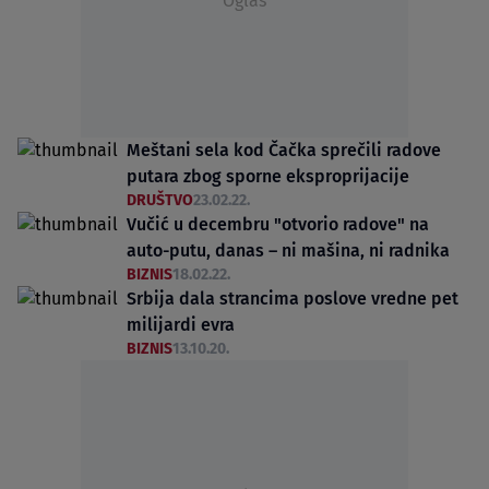
Oglas
Meštani sela kod Čačka sprečili radove
putara zbog sporne eksproprijacije
DRUŠTVO
23.02.22.
Vučić u decembru "otvorio radove" na
auto-putu, danas – ni mašina, ni radnika
BIZNIS
18.02.22.
Srbija dala strancima poslove vredne pet
milijardi evra
BIZNIS
13.10.20.