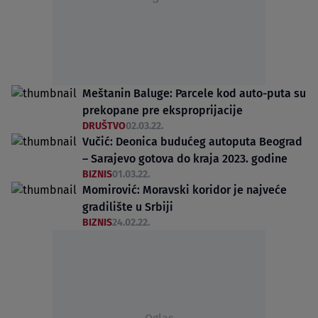
Meštanin Baluge: Parcele kod auto-puta su
prekopane pre eksproprijacije
DRUŠTVO
02.03.22.
Vučić: Deonica budućeg autoputa Beograd
– Sarajevo gotova do kraja 2023. godine
BIZNIS
01.03.22.
Momirović: Moravski koridor je najveće
gradilište u Srbiji
BIZNIS
24.02.22.