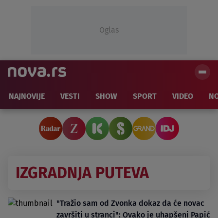
Oglas
NAJNOVIJE
VESTI
SHOW
SPORT
VIDEO
NO
IZGRADNJA PUTEVA
"Tražio sam od Zvonka dokaz da će novac
završiti u stranci": Ovako je uhapšeni Papić