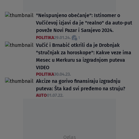
"Neispunjeno obećanje": Istinomer o
Vučićevoj izjavi da je "realno" da auto-put
poveže Novi Pazar i Sarajevo 2024.
POLITIKA
29.01.24.
1
Vučić i Brnabić otkrili da je Drobnjak
"stručnjak za horoskope": Kakve veze ima
Mesec u Merkuru sa izgradnjom puteva
VIDEO
POLITIKA
30.04.23.
Akcize na gorivo finansiraju izgradnju
puteva: Šta kad svi pređemo na struju?
AUTO
01.07.22.
Oglas