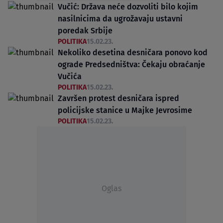
Vučić: Država neće dozvoliti bilo kojim
nasilnicima da ugrožavaju ustavni
poredak Srbije
POLITIKA
15.02.23.
Nekoliko desetina desničara ponovo kod
ograde Predsedništva: Čekaju obraćanje
Vučića
POLITIKA
15.02.23.
Završen protest desničara ispred
policijske stanice u Majke Jevrosime
POLITIKA
15.02.23.
Oglas