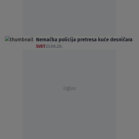
Nemačka policija pretresa kuće desničara
SVET
23.06.20.
Oglas