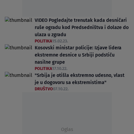
VIDEO Pogledajte trenutak kada desničari
ruše ogradu kod Predsedništva i dolaze do
ulaza u zgradu
POLITIKA
15.02.23.
Kosovski ministar policije: Izjave lidera
ekstremne desnice u Srbiji podstiču
nasilne grupe
POLITIKA
17.10.22.
"Srbija je otišla ekstremno udesno, vlast
je u dogovoru sa ekstremistima"
DRUŠTVO
07.10.22.
Oglas