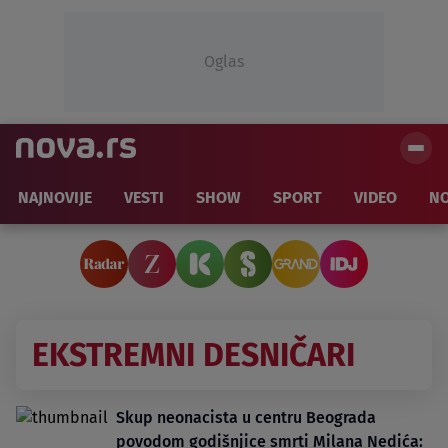
Oglas
NAJNOVIJE
VESTI
SHOW
SPORT
VIDEO
NO
EKSTREMNI DESNIČARI
Skup neonacista u centru Beograda
povodom godišnjice smrti Milana Nedića: