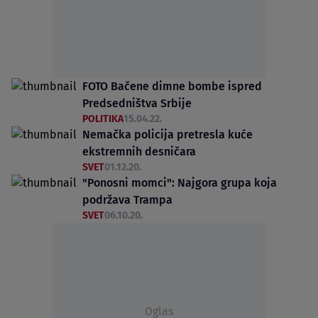
FOTO Bačene dimne bombe ispred
Predsedništva Srbije
POLITIKA
15.04.22.
Nemačka policija pretresla kuće
ekstremnih desničara
SVET
01.12.20.
"Ponosni momci": Najgora grupa koja
podržava Trampa
SVET
06.10.20.
Oglas