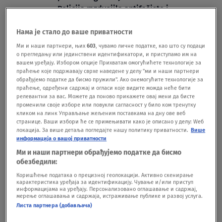
Policija razdvojila antifašiste i
ekstremiste FOTO
Нама је стало до ваше приватности
DRUŠTVO
04.02.24.
2
Kolike su kazne za pozivanje na rušenje
Ми и наши партнери, њих
603
, чувамо личне податке, као што су подаци
о прегледању или јединствени идентификатори, и приступамо им на
Vlade i predsednika
вашем уређају. Избором опције Прихватам омогућићете технологије за
HRONIKA
16.02.23.
праћење које подржавају сврхе наведене у делу "ми и наши партнери
обрађујемо податке да бисмо пружили". Ако онемогућите технологије за
праћење, одређени садржај и огласи које видите можда неће бити
релевантни за вас. Можете да поново прикажете овај мени да бисте
променили своје изборе или повукли сагласност у било ком тренутку
кликом на линк Управљање жељеним поставкама на дну ове веб
странице. Ваши избори ће се примењивати како је описано у делу: Wеб
локација. За више детаља погледајте нашу политику приватности.
Више
Oglas
информација о вашој приватности
Ми и наши партнери обрађујемо податке да бисмо
обезбедили:
Коришћење података о прецизној геолокацији. Активно скенирање
карактеристика уређаја за идентификацију. Чување и/или приступ
информацијама на уређају. Персонализовано оглашавање и садржај,
мерење оглашавања и садржаја, истраживање публике и развој услуга.
Više javno tužilaštvo: Ozbiljna kršenja
Листа партнера (добављача)
zakona tokom večerašnjih protesta u