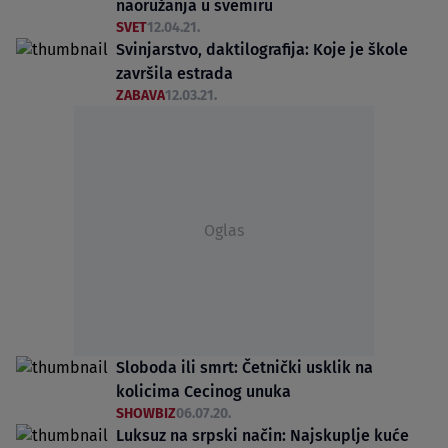
naoružanja u svemiru
SVET
12.04.21.
Svinjarstvo, daktilografija: Koje je škole
završila estrada
ZABAVA
12.03.21.
Oglas
Sloboda ili smrt: Četnički usklik na
kolicima Cecinog unuka
SHOWBIZ
06.07.20.
Luksuz na srpski način: Najskuplje kuće