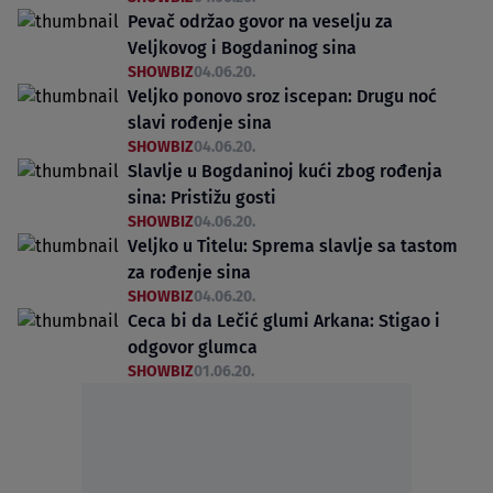
Pevač održao govor na veselju za
Veljkovog i Bogdaninog sina
SHOWBIZ
04.06.20.
Veljko ponovo sroz iscepan: Drugu noć
slavi rođenje sina
SHOWBIZ
04.06.20.
Slavlje u Bogdaninoj kući zbog rođenja
sina: Pristižu gosti
SHOWBIZ
04.06.20.
Veljko u Titelu: Sprema slavlje sa tastom
za rođenje sina
SHOWBIZ
04.06.20.
Ceca bi da Lečić glumi Arkana: Stigao i
odgovor glumca
SHOWBIZ
01.06.20.