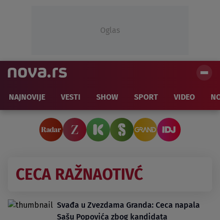
Oglas
NAJNOVIJE
VESTI
SHOW
SPORT
VIDEO
NO
CECA RAŽNAOTIVĆ
Svađa u Zvezdama Granda: Ceca napala
Sašu Popovića zbog kandidata