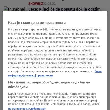
SHOWBIZ
22.05.22.
Ceca: Klinci će da porastu dok ja održim
treći koncert na Ušću VIDEO
SHOWBIZ
11.05.22.
Нама је стало до ваше приватности
Ми и наши партнери, њих
603
, чувамо личне податке, као што су подаци
о прегледању или јединствени идентификатори, и приступамо им на
вашем уређају. Избором опције Прихватам омогућићете технологије за
праћење које подржавају сврхе наведене у делу "ми и наши партнери
обрађујемо податке да бисмо пружили". Ако онемогућите технологије за
праћење, одређени садржај и огласи које видите можда неће бити
Oglas
релевантни за вас. Можете да поново прикажете овај мени да бисте
променили своје изборе или повукли сагласност у било ком тренутку
кликом на линк Управљање жељеним поставкама на дну ове веб
странице. Ваши избори ће се примењивати како је описано у делу: Wеб
локација. За више детаља погледајте нашу политику приватности.
Више
информација о вашој приватности
Ми и наши партнери обрађујемо податке да бисмо
Verujete li njima ili svojim očima: Grudi
обезбедили:
rastu od dijete, a usta od vazduha
Коришћење података о прецизној геолокацији. Активно скенирање
карактеристика уређаја за идентификацију. Чување и/или приступ
SHOWBIZ
05.04.22.
информацијама на уређају. Персонализовано оглашавање и садржај,
Učesnik "Zvezda Granda" otkrio kakva je
мерење оглашавања и садржаја, истраживање публике и развој услуга.
Листа партнера (добављача)
Ceca prema njima: Ovo svima pričam