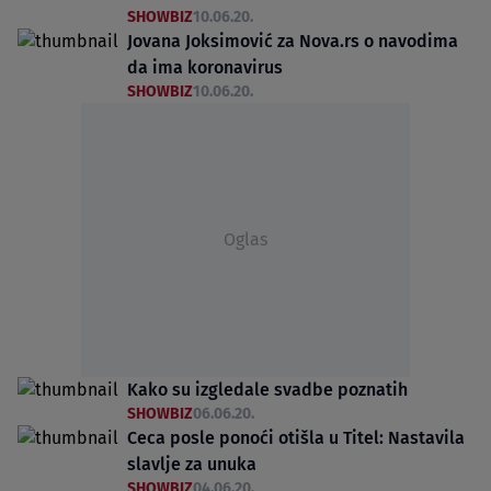
SHOWBIZ
10.06.20.
Jovana Joksimović za Nova.rs o navodima
da ima koronavirus
SHOWBIZ
10.06.20.
Oglas
Kako su izgledale svadbe poznatih
SHOWBIZ
06.06.20.
Ceca posle ponoći otišla u Titel: Nastavila
slavlje za unuka
SHOWBIZ
04.06.20.