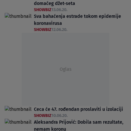
domaćeg džet-seta
SHOWBIZ
13.06.20.
Sva bahaćenja estrade tokom epidemije
koronavirusa
SHOWBIZ
12.06.20.
Oglas
Ceca će 47. rođendan proslaviti u izolaciji
SHOWBIZ
10.06.20.
Aleksandra Prijović: Dobila sam rezultate,
nemam koronu